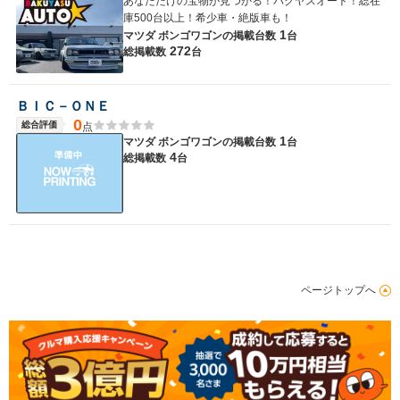
あなただけの宝物が見つかる！バクヤスオート！総在
庫500台以上！希少車・絶版車も！
1
マツダ ボンゴワゴンの
掲載台数
台
272
総掲載数
台
ＢＩＣ－ＯＮＥ
0
総合評価
点
1
マツダ ボンゴワゴンの
掲載台数
台
4
総掲載数
台
ページトップへ