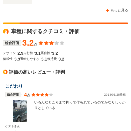
ホイールベース
ホイールベース
ホイー
-m
-m
もっと見る
車種に関するクチコミ・評価
WLTCモード
-
-
-
燃費
3.2
総合評価
点
2.9
3.1
3.2
デザイン :
走行性 :
居住性 :
3.9
3.1
3.2
積載性 :
運転しやすさ :
維持費 :
排気量
1998cc
1809～1973cc
1597～19
評価の高いレビュー・評判
駆動方式
FR
FR、4WD
FF、4WD
こだわり
4
総合評価
2013/03/28投稿
点
いろんなところまで拘って作られているのでかなりしっか
りとしている
ゲストさん