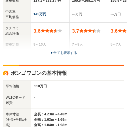
新車価格
127.1～232.2万円
155.6～265.1万円
156.9～2
中古車
145万円
‐‐‐万円
‐‐‐万円
平均価格
クチコミ
3.6
3.7
3.6
総合評価
乗車定員
9～10人
7～8人
5～7人
▼
全てを表示する
ドア数
4ドア
4ドア
5ドア
全高
全高
全高
ボンゴワゴンの基本情報
1.97m～1.98m
1.91m
1.43m
平均価格
118万円
全幅
全幅
全
WLTCモード
-
サイズ
1.69m
1.69m
1.
燃費
全長
全長
(全長x全幅x全高)
4.39m～4.59m
4.36m～4.51m
4.
車体寸法
全長：4.23m～4.48m
(全長x全幅x全
全幅：1.63m～1.69m
高)
全高：1.84m～1.98m