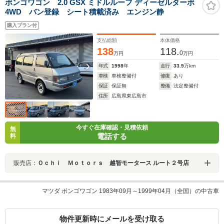
ボンゴワゴン 2.0 GSX ミドルルーフ ディーゼルターボ
4WD バン登録 シート積載済み エンジン静
購入プラン付
支払総額
本体価格
138
118.
0
万円
万円
年式
1998
年
走行
33.9
万km
車検
車検整備付
修復
あり
保証
保証無
整備
法定整備付
住所
広島県東広島市
今すぐ在庫確認・見積依頼
無
電話する
料
販売店：
Ｏｃｈｉ Ｍｏｔｏｒｓ 越智モータース ルート２号店
マツダ ボンゴワゴン 1983年09月～1999年04月（全国）の中古車
物件更新時にメールを受け取る