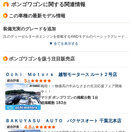
ボンゴワゴンに関する関連情報
この車種の最新モデル情報
装備充実のグレードを追加
2Lのディーゼルターボエンジンを搭載する4WDモデルのベーシックグレード、RV-Sをベースにした特別仕様車を追加。専用のボディカラーに加え、ツインエアコンや専用シート生地などを標準装備するお買い得グレードだ。（1994.6）
全てを表示する
ボンゴワゴンを扱う注目販売店
Ｏｃｈｉ Ｍｏｔｏｒｓ 越智モータース ルート２号店
5
総合評価
点
梅雨！！物価高の中みなさまの生活応援フェア開催
中！！
1
マツダ ボンゴワゴンの
掲載台数
台
183
総掲載数
台
ＢＡＫＵＹＡＳＵ ＡＵＴＯ バクヤスオート 千葉北本店
4.8
総合評価
点