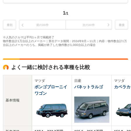
1
/1
最初
前の30件
次の30件
最後
※人気のクルマは平均1ヶ月で掲載終了
物件数合計1万台以上のメーカー｜算出データ期間：2024年9月～11月｜内容：物件数合計1万
台以上のメーカーのうち、掲載が終了した物件数が1,000台以上の場合
よく一緒に検討される車種を比較
マツダ
日産
マツダ
ボンゴブローニイ
バネットラルゴ
カペラカ
ワゴン
基本情報