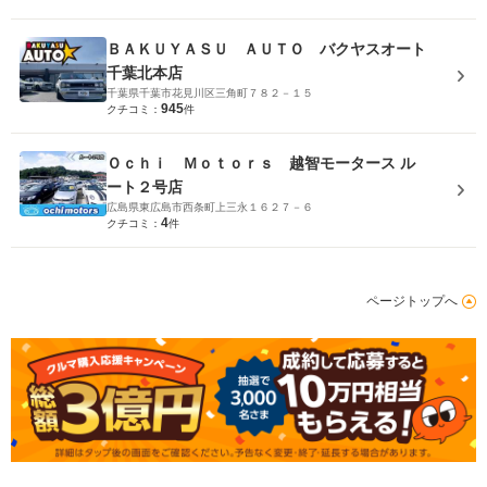
ＢＡＫＵＹＡＳＵ ＡＵＴＯ バクヤスオート
千葉北本店
千葉県千葉市花見川区三角町７８２－１５
945
クチコミ：
件
Ｏｃｈｉ Ｍｏｔｏｒｓ 越智モータース ル
ート２号店
広島県東広島市西条町上三永１６２７－６
4
クチコミ：
件
ページトップへ