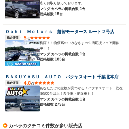
広くお取り扱っております。
1
マツダ カペラの
掲載台数
台
15
総掲載数
台
Ｏｃｈｉ Ｍｏｔｏｒｓ 越智モータース ルート２号店
5
総合評価
点
梅雨！！物価高の中みなさまの生活応援フェア開催
中！！
1
マツダ カペラの
掲載台数
台
183
総掲載数
台
ＢＡＫＵＹＡＳＵ ＡＵＴＯ バクヤスオート 千葉北本店
4.8
総合評価
点
あなただけの宝物が見つかる！バクヤスオート！総在
庫500台以上！希少車・絶版車も！
1
マツダ カペラの
掲載台数
台
273
総掲載数
台
カペラのクチコミ件数が多い販売店