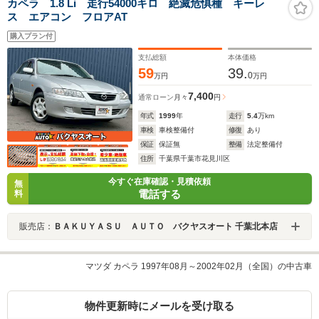
カペラ 1.8 Li 走行54000キロ 絶滅危惧種 キーレ
ス エアコン フロアAT
購入プラン付
支払総額
本体価格
59
39.
0
万円
万円
7,400
通常ローン
月々
円
年式
1999
年
走行
5.4
万km
車検
車検整備付
修復
あり
保証
保証無
整備
法定整備付
住所
千葉県千葉市花見川区
今すぐ在庫確認・見積依頼
無
電話する
料
販売店：
ＢＡＫＵＹＡＳＵ ＡＵＴＯ バクヤスオート 千葉北本店
マツダ カペラ 1997年08月～2002年02月（全国）の中古車
物件更新時にメールを受け取る