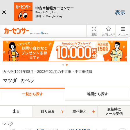
中古車情報カーセンサー
表示
Recruit Co., Ltd.
無料 － Google Play
履歴
お気に入り
メニュー
カペラ(1997年08月～2002年02月)の中古車・中古車情報
マツダ カペラ
一覧から探す
地図から探す
更新時に
1
絞り込み
並べ替え
台
メール受信
マツダ