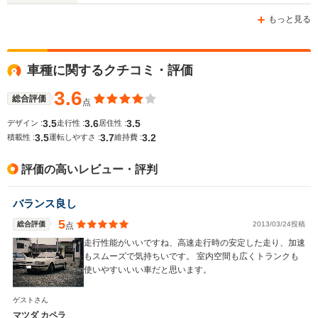
-m
-m
もっと見る
車種に関するクチコミ・評価
WLTCモード
-
-
-
燃費
3.6
総合評価
点
3.5
3.6
3.5
デザイン :
走行性 :
居住性 :
3.5
3.7
3.2
積載性 :
運転しやすさ :
維持費 :
排気量
1789～1998cc
1323～1498cc
1323～19
評価の高いレビュー・評判
駆動方式
FF
FF
FF、4WD
バランス良し
5
総合評価
2013/03/24投稿
点
走行性能がいいですね、高速走行時の安定した走り、加速
もスムーズで気持ちいです。 室内空間も広くトランクも
使いやすいいい車だと思います。
ゲストさん
マツダ カペラ