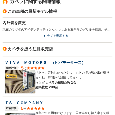
カペラに関する関連情報
この車種の最新モデル情報
内外装を変更
現在のマツダのアイデンティティとなりつつある五角形のグリルを採用。そのほかにもバンパーやヘッドライトなどもデザインを一新しスポーティに変身。2Lのハイパワーエンジン搭載モデルにはマニュアル感覚の操作が可能なアクティブマチックを採用した。（1999.11）
全てを表示する
カペラを扱う注目販売店
ＶＩＶＡ ＭＯＴＯＲＳ （ビバモータース）
5
総合評価
点
「あっ、昔欲しかったやつ！」あの頃の思い出が蘇り
ますね 時間外も対応してますよ
1
マツダ カペラの
掲載台数
台
208
総掲載数
台
ＴＳ ＣＯＭＰＡＮＹ
5
総合評価
点
今年で２５周年になります！国産車から輸入車まで幅