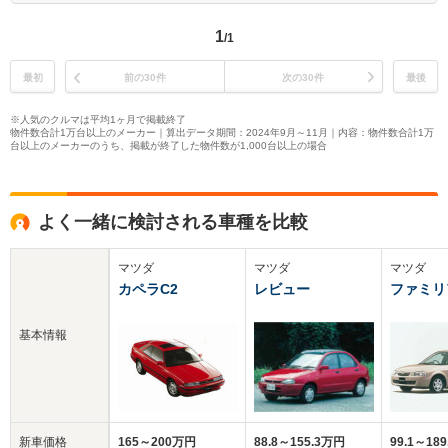
1
/1
最初
前の30件
次の30件
最後
※人気のクルマは平均1ヶ月で掲載終了
物件数合計1万台以上のメーカー｜算出データ期間：2024年9月～11月｜内容：物件数合計1万
台以上のメーカーのうち、掲載が終了した物件数が1,000台以上の場合
よく一緒に検討される車種を比較
マツダ
マツダ
マツダ
カペラC2
レビュー
ファミリ
基本情報
新車価格
165～200万円
88.8～155.3万円
99.1～18