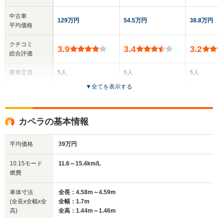
中古車
129万円
54.5万円
38.8万円
平均価格
クチコミ
3.9
3.4
3.2
総合評価
乗車定員
5人
5人
5人
▼
全てを表示する
ドア数
2ドア
4ドア
4ドア
全高
全高
全高
カペラの基本情報
1.36m
1.47m～1.5m
1.41m
平均価格
39万円
全幅
全幅
全
10.15モード
11.6～15.4km/L
サイズ
1.69m
1.66m
1
燃費
全長
全長
(全長x全幅x全高)
4.45m
3.8m
4.32m
車体寸法
全長：4.58m～4.59m
(全長x全幅x全
全幅：1.7m
高)
全高：1.44m～1.46m
ホイールベース
ホイールベース
ホイー