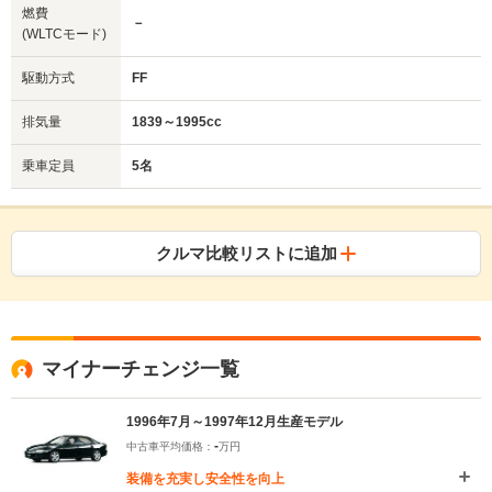
燃費
－
(WLTCモード)
駆動方式
FF
排気量
1839～1995cc
乗車定員
5名
クルマ比較リストに追加
マイナーチェンジ一覧
1996年7月～1997年12月生産モデル
-
中古車平均価格：
万円
装備を充実し安全性を向上