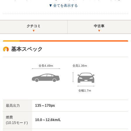
全てを表示する
クチコミ
中古車
基本スペック
全長4.49m
全高1.36m
全幅1.7m
最高出力
135～170ps
燃費
10.0～12.6km/L
(10.15モード)