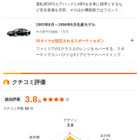
運転席SRSエアバッグとABSを全車に標準とするな
ど安全装備を充実。そのほか機能面ではフロントビ
スカスLSDの追加、内装はシート生地の変更などが
行われた。タイプRにはBOSE社製オーディオシステ
1993年8月～1996年6月生産モデル
ムが標準装備となった。（1996.7）
-
中古車平均価格：
万円
50タイヤが設定されるスポーティセダン
ファミリアの1クラス上のレンジをカバーする、スポ
ーティでコンパクトな4ドアピラードハードトップ。
前後のオーバーハングを切り詰めたフォルムは、一
般的なセダンとは明らかに異なる。5ナンバーサイズ
ギリギリまで広げられた全幅と、4.5mを切る全長の
組み合わせはスポーツカー的な佇まいすら感じさせ
クチコミ評価
るもの。エンジンはファミリアなどに搭載されるも
のを改良してパワーアップした1.8Lの直4と2LのV6
の2種類。ミッションはロッド式の採用でダイレクト
3.8
総合評価
点
な操作感を味わうことが可能な5MTと、変速時のエ
ンジントルクなどをコントロールする電子制御4AT
42
クチコミ件数
件
が搭載される。（1993.8）
デザイン
3.8
走行性
維持費