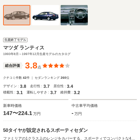
生産終了モデル
マツダ ランティス
1993年8月～1997年12月生産モデルのカタログ
3.8
総合評価
点
クチコミ件数
42
件 ｜ セダンランキング
260
位
3.8
3.7
3.4
デザイン :
走行性 :
居住性 :
3.1
3.7
3.2
積載性 :
運転しやすさ :
維持費 :
新車時価格
中古車平均価格
147〜224.1
-
万円
万円
50タイヤが設定されるスポーティセダン
ファミリアの1クラス上のレンジをカバーする、スポーティでコンパクトな4ドアピラードハードトップ。前後のオーバーハングを切り詰めたフォルムは、一般的なセダンとは明らかに異なる。5ナンバーサイズギリギリまで広げられた全幅と、4.5mを切る全長の組み合わせはスポーツカー的な佇まいすら感じさせるもの。エンジンはファミリアなどに搭載されるものを改良してパワーアップした1.8Lの直4と2LのV6の2種類。ミッションはロッド式の採用でダイレクトな操作感を味わうことが可能な5MTと、変速時のエンジントルクなどをコントロールする電子制御4ATが搭載される。（1993.8）