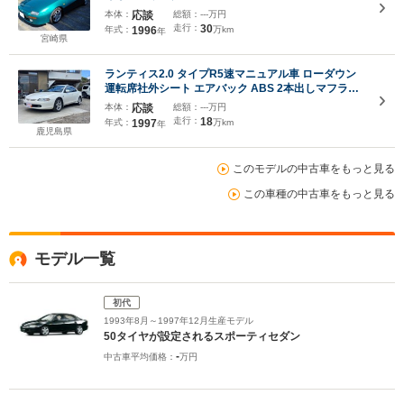
本体：
応談
総額：
---万円
走行：
30
年式：
1996
万km
年
宮崎県
ランティス2.0 タイプR5速マニュアル車 ローダウン
運転席社外シート エアバック ABS 2本出しマフラー
アルミホイール
本体：
応談
総額：
---万円
走行：
18
年式：
1997
万km
年
鹿児島県
このモデルの中古車をもっと見る
この車種の中古車をもっと見る
モデル一覧
初代
1993年8月～1997年12月生産モデル
50タイヤが設定されるスポーティセダン
-
中古車平均価格：
万円