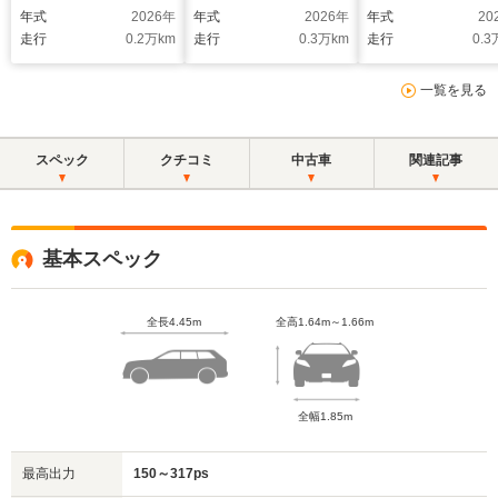
ート シートヒータ
年式
2026
年
年式
2026
年
年式
20
ー ハーマンカードン
走行
0.2
万km
走行
0.3
万km
走行
0.3
スピーカー リアプラ
イバシーガラス
一覧を見る
スペック
クチコミ
中古車
関連記事
基本スペック
全長4.45m
全高1.64m～1.66m
全幅1.85m
最高出力
150～317ps