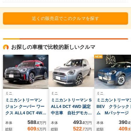
近くの販売店でこのクルマを探す
お探しの車種で比較的新しいクルマ
NEW
ミニ
ミニ
ミニ
ミニカントリーマン
ミニカントリーマン S
ミニカントリーマン
ジョン クーパー ワー
ALL4 DCT 4WD 認定
BEV クラシック
クス ALL4 DCT 4WD
中古車 自社デモカ
ム Mパッケージ
ディーラー試乗車・L
ー FavouredTrim
動シート 純正
588
493
390
本体
.0
万円
本体
.0
万円
本体
.0
パッケージ・
Mパッケージ 電動シ
禁煙車 認定中古
609
522
409
総額
.5
万円
総額
.7
万円
総額
.9