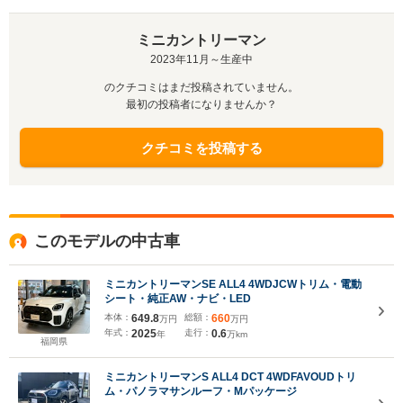
ミニカントリーマン
2023年11月～生産中
のクチコミはまだ投稿されていません。
最初の投稿者になりませんか？
クチコミを投稿する
このモデルの中古車
ミニカントリーマンSE ALL4 4WDJCWトリム・電動
シート・純正AW・ナビ・LED
本体：
649.8
総額：
660
万円
万円
年式：
2025
走行：
0.6
年
万km
福岡県
ミニカントリーマンS ALL4 DCT 4WDFAVOUDトリ
ム・パノラマサンルーフ・Mパッケージ