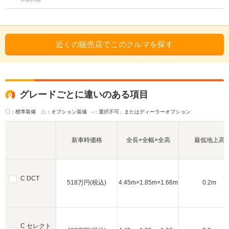
近くの販売店でこのクルマを探す
グレードごとに違いのある項目
〇：標準装備 △：オプション装備
-：選択不可、またはディーラーオプション
新車時価格
全長×全幅×全高
最低地上高
C DCT
518万円(税込)
4.45m×1.85m×1.66m
0.2m
C セレクト