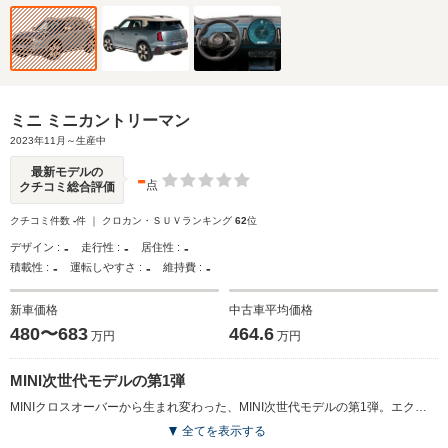
ミニ ミニカントリーマン
2023年11月～生産中
-
最新モデルの
点
クチコミ総合評価
クチコミ件数
-
件 ｜ クロカン・ＳＵＶランキング
62
位
-
-
-
デザイン :
走行性 :
居住性 :
-
-
-
積載性 :
運転しやすさ :
維持費 :
新車価格
中古車平均価格
480〜683
464.6
万円
万円
MINI次世代モデルの第1弾
MINIクロスオーバーから生まれ変わった、MINI次世代モデルの第1弾。エクステリアおよび、インテリアデザインを刷新。サイズアップに伴い、よりSUVらしく力強さが高められた。機能面においても大幅な刷新が行われ、安全機能および運転支援システムは格段に向上。MINIとしては初となる「ハンズオフ機能付き渋滞運転支援機能」が搭載されている。パワートレインは、最高出力115kW／最大トルク230N・mを発生する高効率な1.5L直3ガソリンターボ、同150kW／300N・mを発生する2L直4ガソリンターボ、223kW／400N・mまで高めた2L直4ガソリンターボ、同110kW／360N・mを発生する2L直4クリーンディーゼルエンジン搭載車が用意される。（2023.11）
全てを表示する