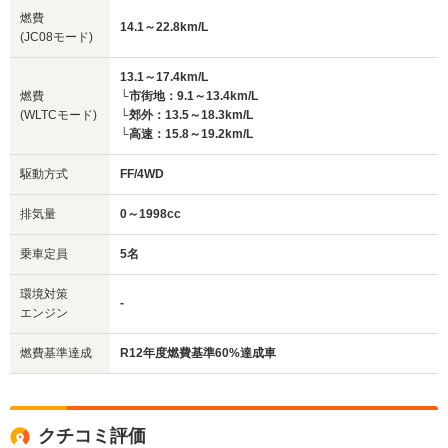
燃費
14.1～22.8km/L
(JC08モード)
13.1～17.4km/L
燃費
└市街地：9.1～13.4km/L
(WLTCモード)
└郊外：13.5～18.3km/L
└高速：15.8～19.2km/L
駆動方式
FF/4WD
排気量
0～1998cc
乗車定員
5名
環境対策
-
エンジン
燃費基準達成
R12年度燃費基準60%達成車
クチコミ評価