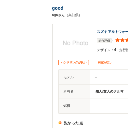
good
bgbさん（高知県）
スズキ アルトウォ
総合評価
4
デザイン：
走行
ハンドリングが良い
荷室が広い
モデル
-
所有者
知人/友人のクルマ
燃費
-
良かった点