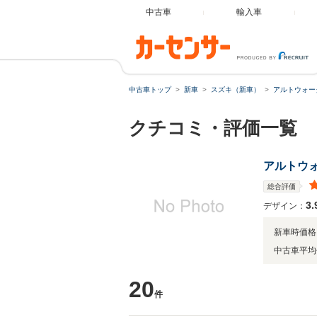
中古車
輸入車
中古車トップ
新車
スズキ（新車）
アルトウォー
クチコミ・評価一覧
アルトウ
総合評価
3.
デザイン：
新車時価格
中古車平均
20
件