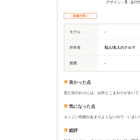
3
デザイン：
走行
加速が良い
モデル
-
所有者
知人/友人のクルマ
燃費
-
良かった点
見た目のわりには、以外とこまわりがきいて
気になった点
エンジン性能があまりよくないので、いまい
総評