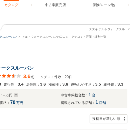
カタログ
中古車販売店
保険/ローン/他
スズキ アルトウォークスルー
クスルーバン
アルトウォークスルーバンの口コミ・クチコミ・評価・評判一覧
ォークスルーバン
3.6
点
クチコミ件数：20件
9
3.4
3.6
3.6
3.5
3.3
走行性：
居住性：
積載性：
運転しやすさ：
維持費：
-
1
：
万円
中古車掲載台数：
台
70
1
価格：
万円
掲載されている店舗：
店舗