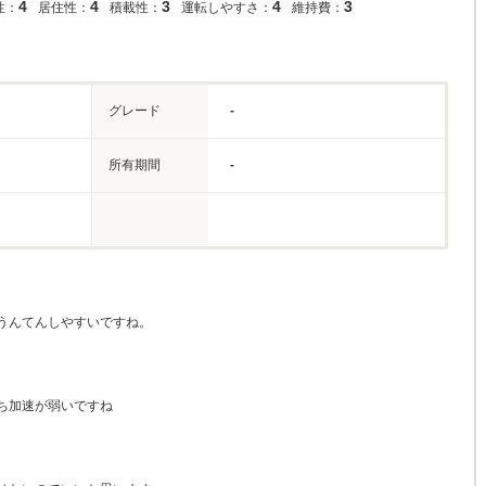
4
4
3
4
3
性：
居住性：
積載性：
運転しやすさ：
維持費：
グレード
-
所有期間
-
うんてんしやすいですね。
ち加速が弱いですね