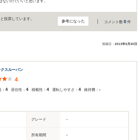
はないのでいいと思います。
」と投票しています。
参考になった
0
コメント数
件
投稿日：
2013年3月30日
ークスルーバン
4
4
4
4
4
-
性：
居住性：
積載性：
運転しやすさ：
維持費：
グレード
-
所有期間
-