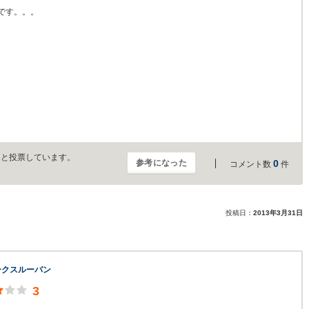
です。。。
」と投票しています。
参考になった
0
コメント数
件
投稿日：
2013年3月31日
ークスルーバン
3