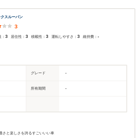
ークスルーバン
3
3
3
3
3
-
性：
居住性：
積載性：
運転しやすさ：
維持費：
グレード
-
所有期間
-
適さと楽しさを誇るすごいいい車