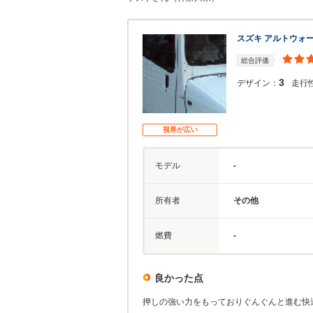
スズキ アルトウォ
総合評価
3
デザイン：
走行
視界が広い
モデル
-
所有者
その他
燃費
-
良かった点
押しの強い力をもっておりぐんぐんと進む快