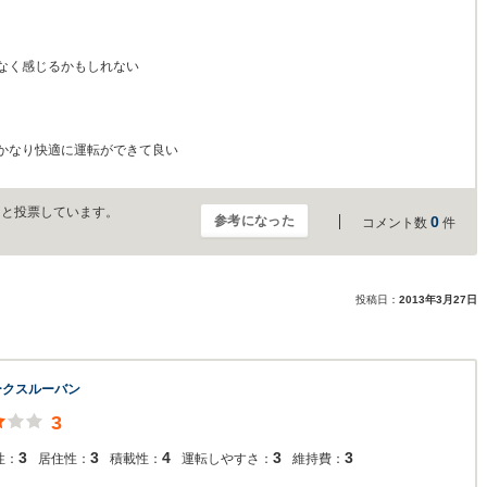
なく感じるかもしれない
かなり快適に運転ができて良い
」と投票しています。
参考になった
0
コメント数
件
投稿日：
2013年3月27日
ークスルーバン
3
3
3
4
3
3
性：
居住性：
積載性：
運転しやすさ：
維持費：