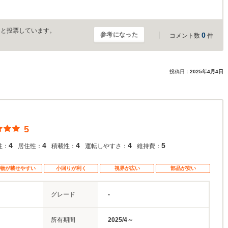
」と投票しています。
参考になった
0
コメント数
件
投稿日：
2025年4月4日
5
4
4
4
4
5
性：
居住性：
積載性：
運転しやすさ：
維持費：
物が載せやすい
小回りが利く
視界が広い
部品が安い
グレード
-
所有期間
2025/4～