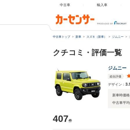
中古車
輸入車
中古車トップ
新車
スズキ（新車）
ジムニー
クチコミ・評価一覧
ジムニー
総合評価
3.
デザイン：
新車時価格
中古車平均
407
件