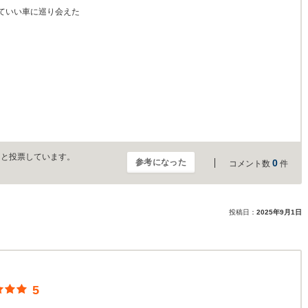
ていい車に巡り会えた
」と投票しています。
参考になった
0
コメント数
件
投稿日：
2025年9月1日
5