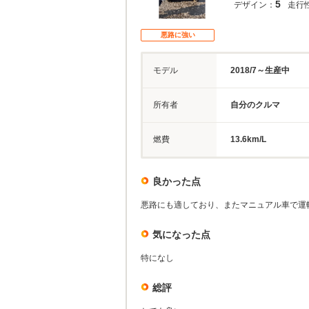
5
デザイン：
走行
悪路に強い
モデル
2018/7～生産中
所有者
自分のクルマ
燃費
13.6km/L
良かった点
悪路にも適しており、またマニュアル車で運
気になった点
特になし
総評