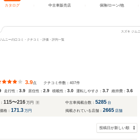
カタログ
中古車販売店
保険/ローン/他
スズキ ジム
ジムニーの口コミ・クチコミ・評価・評判一覧
3.9
点
クチコミ件数：407件
9
3.9
2.9
3.0
3.7
3.6
走行性：
居住性：
積載性：
運転しやすさ：
維持費：
115〜216
5285
：
万円
中古車掲載台数：
台
171.3
2665
価格：
万円
掲載されている店舗：
店舗