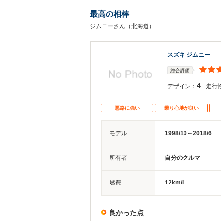
最高の相棒
ジムニーさん（北海道）
スズキ ジムニー
総合評価
4
デザイン：
走行
悪路に強い
乗り心地が良い
モデル
1998/10～2018/6
所有者
自分のクルマ
燃費
12km/L
良かった点