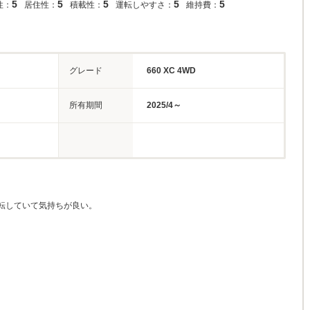
5
5
5
5
5
性：
居住性：
積載性：
運転しやすさ：
維持費：
グレード
660 XC 4WD
所有期間
2025/4～
転していて気持ちが良い。