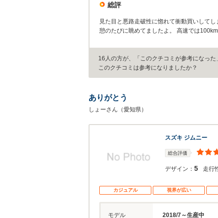
総評
見た目と悪路走破性に惚れて衝動買いしてしま
憩のたびに眺めてましたよ。 高速では100
16人の方が、「このクチコミが参考になった
このクチコミは参考になりましたか？
ありがとう
しょーさん（愛知県）
スズキ ジムニー
総合評価
5
デザイン：
走行
カジュアル
視界が広い
モデル
2018/7～生産中