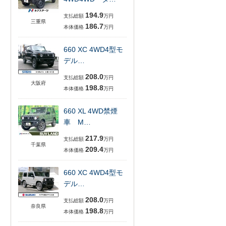
194.9
支払総額
万円
三重県
186.7
本体価格
万円
660 XC 4WD4型モ
デル…
208.0
支払総額
万円
大阪府
198.8
本体価格
万円
660 XL 4WD禁煙
車 M…
217.9
支払総額
万円
千葉県
209.4
本体価格
万円
660 XC 4WD4型モ
デル…
208.0
支払総額
万円
奈良県
198.8
本体価格
万円