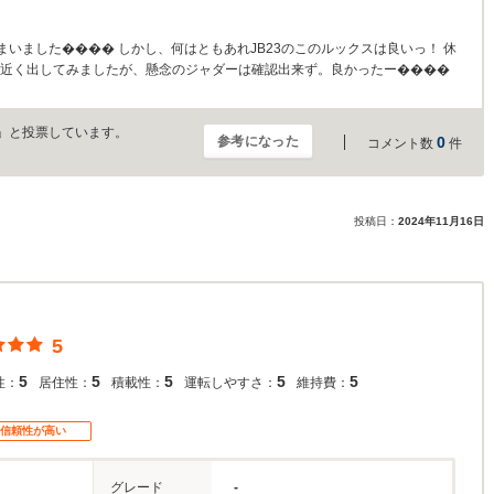
いました���� しかし、何はともあれJB23のこのルックスは良いっ！ 休
km近く出してみましたが、懸念のジャダーは確認出来ず。良かったー����
」と投票しています。
参考になった
0
コメント数
件
投稿日：
2024年11月16日
5
5
5
5
5
5
性：
居住性：
積載性：
運転しやすさ：
維持費：
信頼性が高い
グレード
-