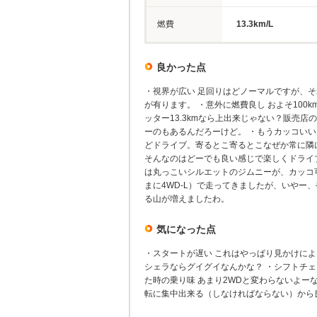
燃費
13.3km/L
良かった点
・視界が広い 足回りはどノーマルですが、
が有ります。 ・意外に燃費良し およそ100
ッター13.3kmなら上出来じゃない？販売店
ーのもあるんだろーけど。 ・もうカッコいい
どドライブ。寄るとこ寄るとこなぜか常に隣
そんなのはどーでも良い感じで楽しくドライ
は丸っこいシルエットのジムニーが、カッコ可
まに4WD-L）で走ってきましたが、いやー
る山が増えましたわ。
気になった点
・スタートが遅い これはやっぱり見かけに
シェラならグイグイなんかな？ ・シフトチェ
た時の乗り味 あまり2WDと変わらないよー
転に集中出来る（しなければならない）から