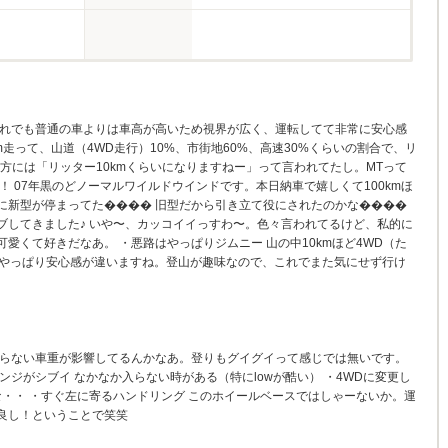
それでも普通の車よりは車高が高いため視界が広く、運転してて非常に安心感
km走って、山道（4WD走行）10%、市街地60%、高速30%くらいの割合で、リ
の方には「リッター10kmくらいになりますねー」って言われてたし。MTって
！ 07年黒のどノーマルワイルドウインドです。本日納車で嬉しくて100kmほ
に新型が停まってた���� 旧型だから引き立て役にされたのかな����
ブしてきました♪ いや〜、カッコイイっすわ〜。色々言われてるけど、私的に
愛くて好きだなあ。 ・悪路はやっぱりジムニー 山の中10kmほど4WD（た
、やっぱり安心感が違いますね。登山が趣味なので、これでまた気にせず行け
よらない車重が影響してるんかなあ。登りもグイグイって感じでは無いです。
ンジがシブイ なかなか入らない時がある（特にlowが酷い） ・4WDに変更し
な・・ ・すぐ左に寄るハンドリング このホイールベースではしゃーないか。運
良し！ということで笑笑