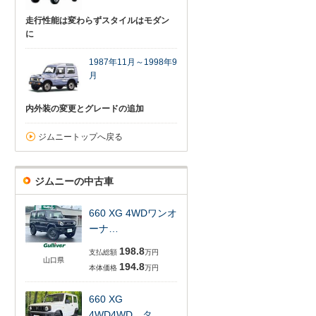
走行性能は変わらずスタイルはモダン
に
1987年11月～1998年9
月
内外装の変更とグレードの追加
ジムニートップへ戻る
ジムニーの中古車
660 XG 4WDワンオ
ーナ…
198.8
支払総額
万円
山口県
194.8
本体価格
万円
660 XG
4WD4WD タ…