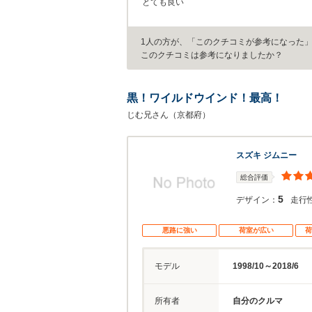
とても良い
1人の方が、「このクチコミが参考になった
このクチコミは参考になりましたか？
黒！ワイルドウインド！最高！
じむ兄さん（京都府）
スズキ ジムニー
総合評価
5
デザイン：
走行
悪路に強い
荷室が広い
荷
モデル
1998/10～2018/6
所有者
自分のクルマ