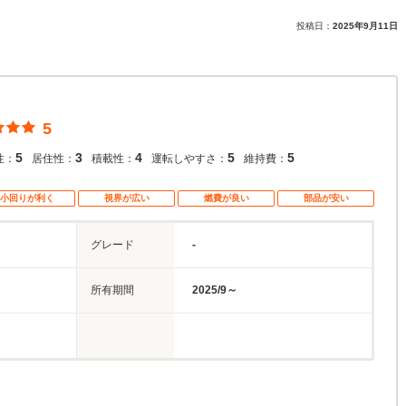
投稿日：
2025年9月11日
5
5
3
4
5
5
性：
居住性：
積載性：
運転しやすさ：
維持費：
小回りが利く
視界が広い
燃費が良い
部品が安い
グレード
-
所有期間
2025/9～