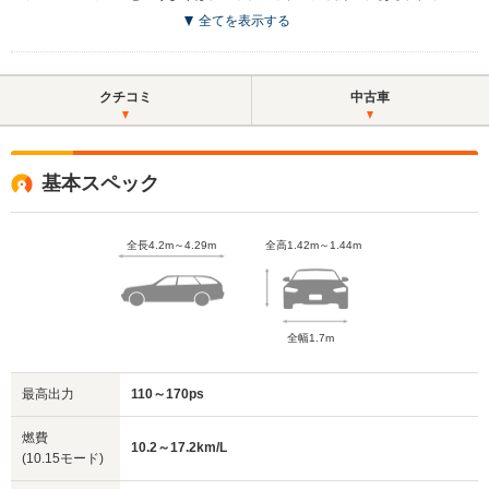
全てを表示する
クチコミ
中古車
基本スペック
全長4.2m～4.29m
全高1.42m～1.44m
全幅1.7m
最高出力
110～170ps
燃費
10.2～17.2km/L
(10.15モード)