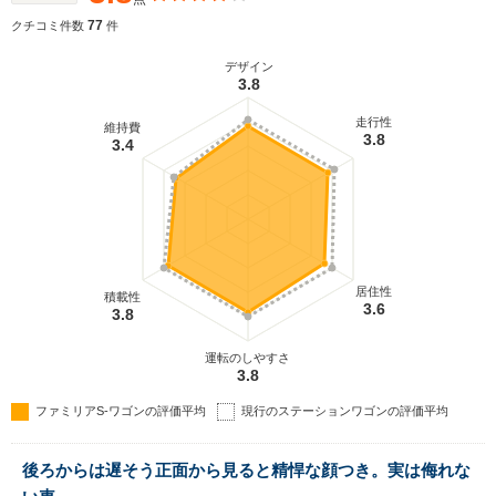
エンジンは3種類で2種類の1.5Lと1.8L。4WDモデル
には1.5Lと1.8Lが組み合わされる。ミッションは
77
クチコミ件数
件
5MTと4ATだ。（1998.6）
デザイン
3.8
走行性
維持費
3.8
3.4
居住性
積載性
3.6
3.8
運転のしやすさ
3.8
ファミリアS-ワゴンの評価平均
現行のステーションワゴンの評価平均
後ろからは遅そう正面から見ると精悍な顔つき。実は侮れな