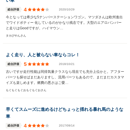
い車
4
総合評価
2020/10/29
今となっては希少な5ナンバーステーションワゴン。マツダさんは欧州進出
でワイドボティー 化しているのがかなり残念です。大型のエアロバンパー
と走りはGoodですが、ハイマウン…
タカびやんさん
よく走り、人と被らない車ならコレ！
5
総合評価
2018/10/21
古いですが走行性能は同排気量クラスなら現在でも充分上位かと。アフター
パーツも探せばまだありますし、流用パーツもあるので、まだまだカスタマ
イズも楽しめます。燃費の悪さはご愛…
もぐもぐもぐおもぐもぐおさん
早くてスムーズに進めるけどちょっと揺れる暴れ馬のような
車
4
総合評価
2017/09/14