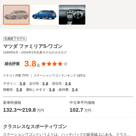
生産終了モデル
マツダ ファミリアS-ワゴン
1998年6月～2004年3月生産モデルのカタログ
3.8
総合評価
点
クチコミ件数
77
件 ｜ ステーションワゴンランキング
127
位
3.8
3.8
3.6
デザイン :
走行性 :
居住性 :
3.8
3.8
3.4
積載性 :
運転しやすさ :
維持費 :
新車時価格
中古車平均価格
132.3〜219.8
102.7
万円
万円
クラスレスなスポーティワゴン
ステーションワゴンというよりは、ハッチバックの延長線上にある、クラスレスなスポーティワゴンスタイルだ。同時に登場したセダンより短い全長をもつが、ルーフ後端がリアシート後方まで延びているため窮屈さを感じさせない。また、リアシートはスライド＆左右独立リクライニング機構、5:5分割可倒＆でデタッチャブルシートクッション、ダブルフォールディングなどの機能を備えており、乗車人数や荷物の量に応じて様々なシートアレンジが可能だ。エンジンは3種類で2種類の1.5Lと1.8L。4WDモデルには1.5Lと1.8Lが組み合わされる。ミッションは5MTと4ATだ。（1998.6）