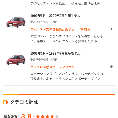
テのセッティングを見直し、操縦性と乗り心地を向
上。エクステリアは新デザインのバンパーや5角形グ
リルを採用したほか、FFモデルにはフルフラットシ
1999年8月～2000年9月生産モデル
ートを採用し実用性を高めた。（2000.10）
-
中古車平均価格：
万円
スポーティ志向を強めた新グレードを投入
大型バンパーなどのエアロパーツを装着するととも
に、専用チューンの2Lエンジンを搭載したスポルト
20を新設定。従来モデルもEBD（電子制御制動力分
配システム）付きABSを全車に標準とするなど、装
1998年6月～1999年7月生産モデル
備の充実が図られている。（1999.8）
-
中古車平均価格：
万円
クラスレスなスポーティワゴン
ステーションワゴンというよりは、ハッチバックの
延長線上にある、クラスレスなスポーティワゴンス
タイルだ。同時に登場したセダンより短い全長をも
つが、ルーフ後端がリアシート後方まで延びている
ため窮屈さを感じさせない。また、リアシートはス
ライド＆左右独立リクライニング機構、5:5分割可倒
クチコミ評価
＆でデタッチャブルシートクッション、ダブルフォ
ールディングなどの機能を備えており、乗車人数や
荷物の量に応じて様々なシートアレンジが可能だ。
3.8
総合評価
点