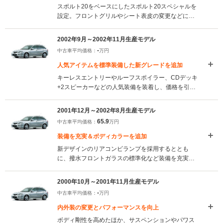
スポルト20をベースにしたスポルト20スペシャルを
設定。フロントグリルやシート表皮の変更などによ
り内外装を一新したほか、フロントスタビライザー
の強化やダンパーセッティングの見直しなどにより
2002年9月～2002年11月生産モデル
スポーティな走りを実現。（2002.12）
-
中古車平均価格：
万円
人気アイテムを標準装備した新グレードを追加
キーレスエントリーやルーフスポイラー、CDデッキ
+2スピーカーなどの人気装備を装着し、価格を引き
下げたS-fスペシャルを追加。また4WDモデルには装
備はそのままにS-4の価格を引き下げたS-4スペシャ
2001年12月～2002年8月生産モデル
ルを設定した。（2002.9）
65.9
中古車平均価格：
万円
装備を充実＆ボディカラーを追加
新デザインのリアコンビランプを採用するととも
に、撥水フロントガラスの標準化など装備を充実さ
せた。スポルト20にはディスチャージヘッドランプ
が標準となったほか、新ボディカラーを追加。ま
2000年10月～2001年11月生産モデル
た、FF車の燃料タンクが55Lに拡大された。
-
中古車平均価格：
万円
（2001.12）
内外装の変更とパフォーマンスを向上
ボディ剛性を高めたほか、サスペンションやパワス