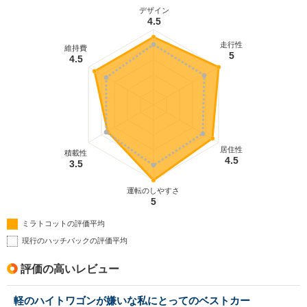
デザイン
4.5
走行性
維持費
5
4.5
居住性
積載性
4.5
3.5
運転のしやすさ
5
ミラトコットの評価平均
現行のハッチバックの評価平均
評価の高いレビュー
軽のハイトワゴンが嫌いな私にとってのベストカー