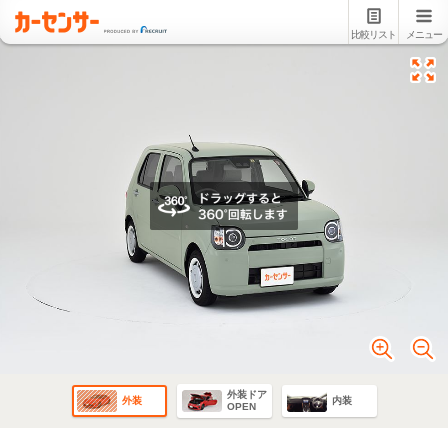
比較リスト
メニュー
外装ドア
外装
内装
OPEN