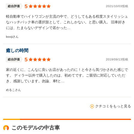
5
総合評価
2021/10/03投稿
軽自動車でハイトワゴンが主流の中で、どうしてもある程度スタイリッシュ
なハッチバック車の選択肢として、これしかない。と思い購入。 旧車好き
には、たまらないデザインで若かった…
boojiさん
癒しの時間
5
総合評価
2019/09/13投稿
家の近くに、こんなに良いお店があったのに！と今さら気づかされた感じで
す。 ディラー以外で購入したのは、初めてです。ご親切に対応していただ
き、感謝しています。勿論、車❗️と…
めるこさん
クチコミをもっと見る
このモデルの中古車