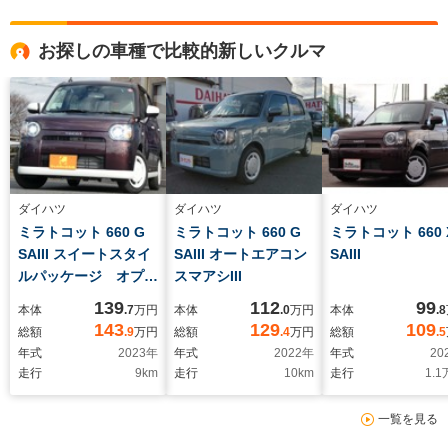
お探しの車種で比較的新しいクルマ
ダイハツ
ダイハツ
ダイハツ
ミラトコット 660 G
ミラトコット 660 G
ミラトコット 660 
SAIII スイートスタイ
SAIII オートエアコン
SAIII
ルパッケージ オプシ
スマアシIII
ョンカラー アラウン
139
112
99
本体
.7
万円
本体
.0
万円
本体
.8
ドビュー用全周囲4カ
143
129
109
総額
.9
万円
総額
.4
万円
総額
.5
メラ Pスタート&ス
年式
2023
年
年式
2022
年
年式
20
マートキー Wシート
走行
9
km
走行
10
km
走行
1.1
ヒーター 衝突安全ブ
レーキ 令和5年12月
一覧を見る
届出済み未使用車両