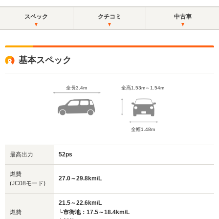
トップグレード最終モ
デル
スペック
クチコミ
中古車
基本スペック
全長3.4m
全高1.53m～1.54m
全幅1.48m
最高出力
52ps
燃費
27.0～29.8km/L
(JC08モード)
21.5～22.6km/L
燃費
└市街地：17.5～18.4km/L