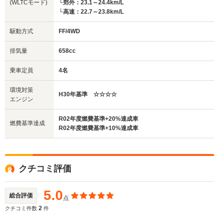
(WLTCモード)
└郊外：23.1～24.4km/L
└高速：22.7～23.8km/L
駆動方式
FF/4WD
排気量
658cc
乗車定員
4名
環境対策
H30年基準 ☆☆☆☆
エンジン
R02年度燃費基準+20%達成車
燃費基準達成
R02年度燃費基準+10%達成車
クチコミ評価
5.0
総合評価
点
2
クチコミ件数
件