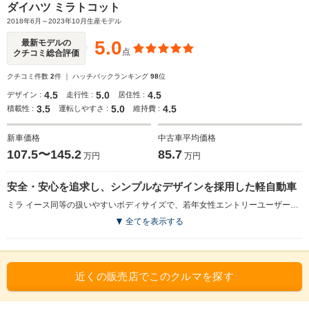
ダイハツ ミラトコット
2018年6月～2023年10月生産モデル
5.0
最新モデルの
点
クチコミ総合評価
クチコミ件数
2
件 ｜ ハッチバックランキング
98
位
4.5
5.0
4.5
デザイン :
走行性 :
居住性 :
3.5
5.0
4.5
積載性 :
運転しやすさ :
維持費 :
新車価格
中古車平均価格
107.5〜145.2
85.7
万円
万円
安全・安心を追求し、シンプルなデザインを採用した軽自動車
ミラ イース同等の扱いやすいボディサイズで、若年女性エントリーユーザーをはじめ、幅広いドライバーに日々のモビリティライフが過ごせるよう開発された軽自動車。運転のしやすさと意匠性との両立が図られた、スクエア調のシンプルで愛着のわくデザインを採用。車両感覚がつかみやすく死角の少ないパッケージも実現された。さらに、衝突回避支援システムの「スマートアシストIII」の採用に加え、SRSサイドエアバッグ＆SRSカーテンシールドエアバッグが軽自動車として初めて全車に標準装備した。エンジンは、660ccのNAユニットで、CVTが組み合わされる。全グレード、2WDと4WDから駆動方式を選択できる。（2018.6）
全てを表示する
近くの販売店でこのクルマを探す