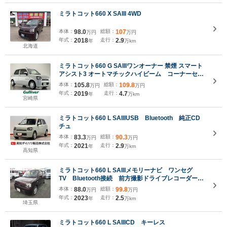
ミラトコット660 X SAIII 4WD
本体：
98.0
総額：
107
万円
万円
年式：
2018
走行：
2.9
年
万km
北海道
ミラトコット660 G SAIIIワンオーナー 禁煙 スマート
アシスト3 オートマチックハイビーム コーナーセン
サー フルセグTV 全方位カメラ シートヒーター
本体：
105.8
総額：
109.8
万円
万円
LEDヘッドライト アイドリングストップ ドライブ
年式：
2019
走行：
4.7
年
万km
レコーダー 保証書 取扱説明書
宮崎県
ミラトコット660 L SAIIIUSB Bluetooth 純正CD
チュ
本体：
83.3
総額：
90.3
万円
万円
年式：
2021
走行：
2.9
年
万km
高知県
ミラトコット660 L SAIIIメモリーナビ ワンセグ
TV Bluetooth接続 前方撮影ドライブレコーダー
ETC バックモニター LEDヘッドライト 軽自動車
本体：
88.0
総額：
99.8
万円
万円
年式：
2023
走行：
2.5
年
万km
埼玉県
ミラトコット660 L SAIIICD キーレス