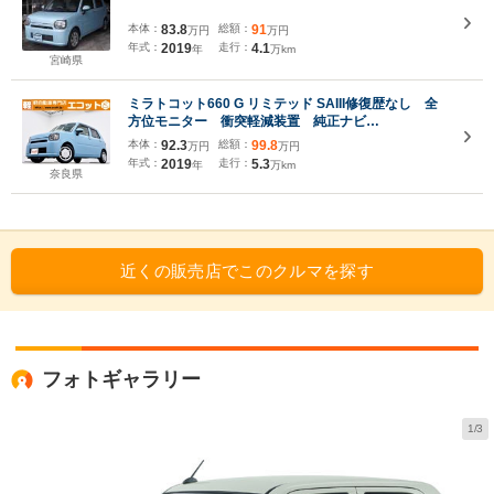
本体：
83.8
総額：
91
万円
万円
年式：
2019
走行：
4.1
年
万km
宮崎県
ミラトコット660 G リミテッド SAIII修復歴なし 全
方位モニター 衝突軽減装置 純正ナビ
(CD/DVD/Bluetooth/フルセグ) シートヒーター(運転
本体：
92.3
総額：
99.8
万円
万円
席+助手席) プッシュスタート オートミラー サイ
年式：
2019
走行：
5.3
年
万km
ドエアバッグ CVT オートエアコン
奈良県
近くの販売店でこのクルマを探す
フォトギャラリー
1/3