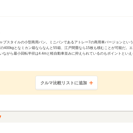
ャブスタイルの小型商用バン。ミニバンであるアトレー7の商用車バージョンとい
の400kgとなミカン箱ならなんと55箱、江戸間畳なら15枚も積むことが可能だ。エン
ながら最小回転半径は4.4mと軽自動車並みに抑えられているのもポイントといえる
クルマ比較リストに追加