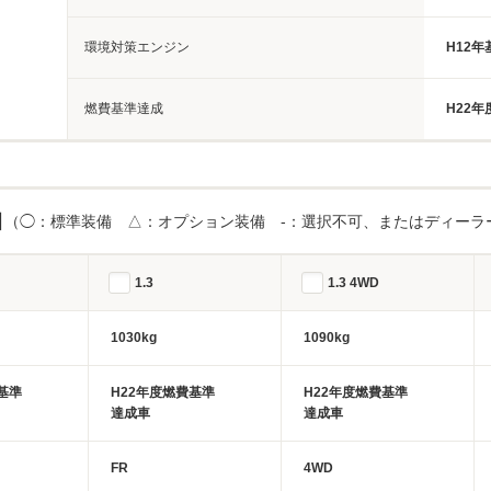
環境対策エンジン
H12
燃費基準達成
H22
目
（◯：標準装備 △：オプション装備 -：選択不可、またはディーラ
1.3
1.3 4WD
1030kg
1090kg
基準
H22年度燃費基準
H22年度燃費基準
達成車
達成車
FR
4WD