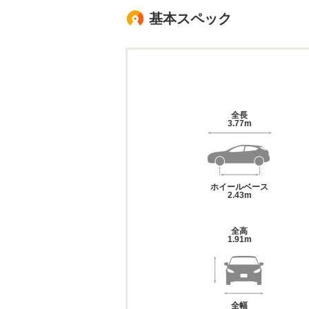
基本スペック
全長
3.77m
ホイールベース
2.43m
全高
1.91m
全幅