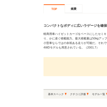
燃費
TOP
コンパクトなボディに広いラゲージを確保
軽商用車ハイゼットカーゴをベースにしたセミキ
り、かに凌ぐ積載能力。最大積載量は50kgアップ
小型車ならではの余裕ある走りが可能だ。それでい
4WDモデルも用意されている。（2001.7）
基本スペック
クチコミ評価
モデル一覧