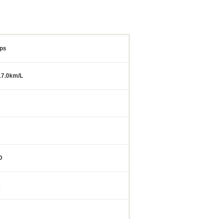
ps
7.0km/L
D
c