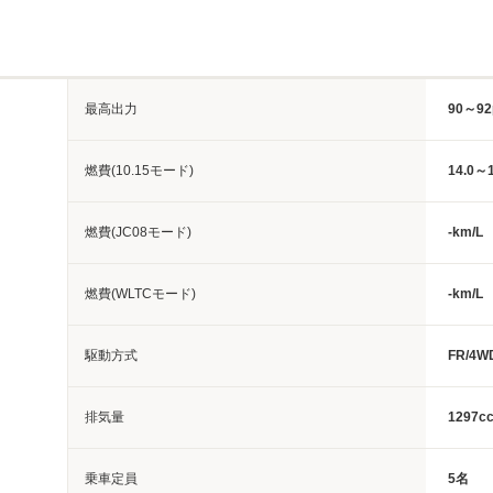
最高出力
90～92
燃費(10.15モード)
14.0～1
燃費(JC08モード)
-km/L
燃費(WLTCモード)
-km/L
駆動方式
FR/4W
排気量
1297c
乗車定員
5名