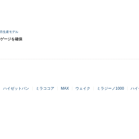
11月生産モデル
ゲージを確保
ハイゼットバン
ミラココア
MAX
ウェイク
ミラジーノ1000
ハイ