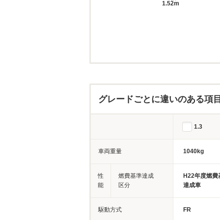
1.52m
グレードごとに違いのある項
1.3
車両重量
1040kg
性
燃費基準達成
H22年度燃費
能
区分
達成車
駆動方式
FR