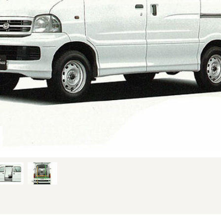
型時の660 2WDのフロント (1/5枚)