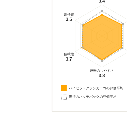
3.4
維持費
3.5
積載性
3.7
運転のしやすさ
3.8
ハイゼットグランカーゴの評価平均
現行のハッチバックの評価平均