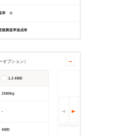
年基準 ☆
年度燃費基準達成車
ーオプション）
1.3 4WD
1080kg
-
4WD