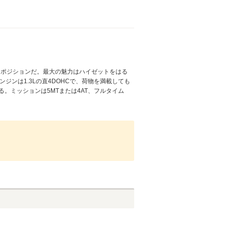
うポジションだ。最大の魅力はハイゼットをはる
ジンは1.3Lの直4DOHCで、荷物を満載しても
。ミッションは5MTまたは4AT、フルタイム