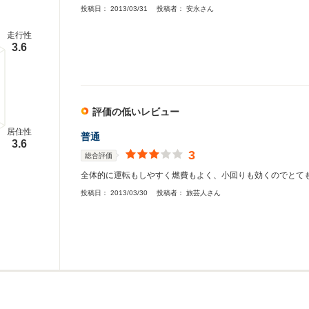
投稿日：
2013/03/31
投稿者：
安永さん
走行性
3.6
評価の低いレビュー
居住性
普通
3.6
3
総合評価
全体的に運転もしやすく燃費もよく、小回りも効くのでとて
投稿日：
2013/03/30
投稿者：
旅芸人さん