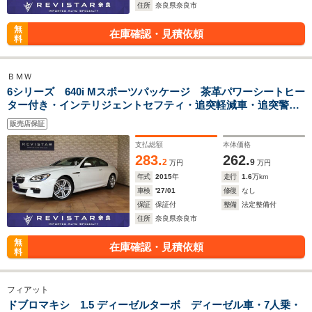
住所
奈良県奈良市
無
在庫確認・見積依頼
料
ＢＭＷ
6シリーズ 640i Mスポーツパッケージ 茶革パワーシートヒー
ター付き・インテリジェントセフティ・追突軽減車・追突警
告・車線逸脱警告・コンフォートアクセス・ドライビングモー
販売店保証
ド・ナビTV・Bluteooth・USB・DVD・CD・バックカメラ・
コーナーセンサー
支払総額
本体価格
283.
262.
2
9
万円
万円
年式
2015
年
走行
1.6
万km
車検
'27/01
修復
なし
保証
保証付
整備
法定整備付
住所
奈良県奈良市
無
在庫確認・見積依頼
料
フィアット
ドブロマキシ 1.5 ディーゼルターボ ディーゼル車・7人乗・