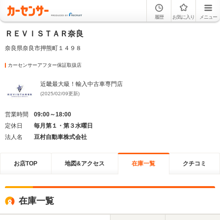
履歴
お気に入り
メニュー
ＲＥＶＩＳＴＡＲ奈良
奈良県奈良市押熊町１４９８
カーセンサーアフター保証取扱店
近畿最大級！輸入中古車専門店
(2025/02/09更新)
営業時間
09:00～18:00
定休日
毎月第１・第３水曜日
法人名
豆村自動車株式会社
お店TOP
地図&アクセス
在庫一覧
クチコミ
在庫一覧