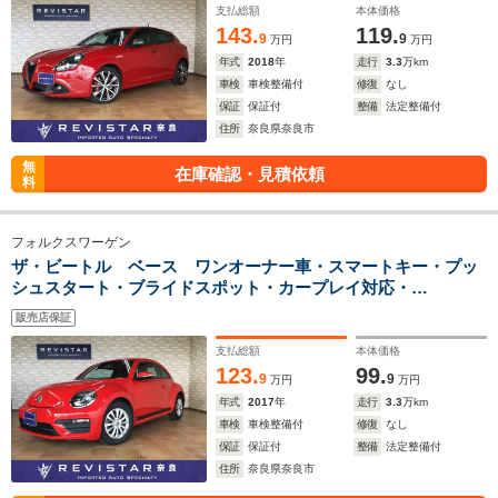
付・HIDライト
支払総額
本体価格
143.
119.
9
9
万円
万円
年式
2018
年
走行
3.3
万km
車検
車検整備付
修復
なし
保証
保証付
整備
法定整備付
住所
奈良県奈良市
無
在庫確認・見積依頼
料
フォルクスワーゲン
ザ・ビートル ベース ワンオーナー車・スマートキー・プッ
シュスタート・ブライドスポット・カープレイ対応・
Bluetooth・USB・HIDライト・アームレスト・ドアミラーウイ
販売店保証
ンカー
支払総額
本体価格
123.
99.
9
9
万円
万円
年式
2017
年
走行
3.3
万km
車検
車検整備付
修復
なし
保証
保証付
整備
法定整備付
住所
奈良県奈良市