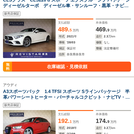
ディーゼルターボ ディーゼル車・サンルーフ・黒革・ナビ
TV・バックカメラ・コーナーセンサー・追突軽減車・アダクテ
販売店保証
ィブクルーズコントロール・ブライドスポット・インテリジェ
ントライトシステム・アンビエントライト
支払総額
本体価格
489.
469.
5
9
万円
万円
年式
2021
年
走行
2.3
万km
車検
'28/03
修復
なし
保証
保証付
整備
法定整備付
住所
奈良県奈良市
無
在庫確認・見積依頼
料
アウディ
A3スポーツバック 1.4 TFSI スポーツ Sラインパッケージ 半
革パワーシートヒーター・バーチャルコクピット・ナビTV・カ
ープレイ・Bluteooth・USB・追突軽減車・アダクティブクル
販売店保証
ーズコントロール・サイドアシスト・レーンアシスト・バック
カメラ・コーナーセンサー
支払総額
本体価格
192.
174.
1
9
万円
万円
年式
2018
年
走行
3.2
万km
車検
'27/09
修復
なし