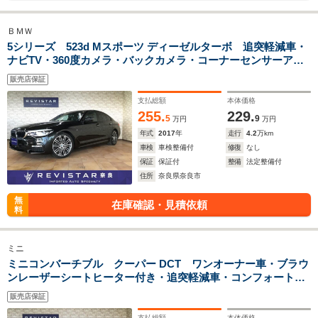
ＢＭＷ
5シリーズ 523d Mスポーツ ディーゼルターボ 追突軽減車・
ナビTV・360度カメラ・バックカメラ・コーナーセンサーアダ
クティブクルーズコントロール・ブライドスポット・側面激突
販売店保証
警告・Bluteooth・USB・DVD再生・CD・ETC・アンビエント
ライト
支払総額
本体価格
255.
229.
5
9
万円
万円
年式
2017
年
走行
4.2
万km
車検
車検整備付
修復
なし
保証
保証付
整備
法定整備付
住所
奈良県奈良市
無
在庫確認・見積依頼
料
ミニ
ミニコンバーチブル クーパー DCT ワンオーナー車・ブラウ
ンレーザーシートヒーター付き・追突軽減車・コンフォートア
クセス・ナビ・バックカメラ・コーナーセンサー・アンビエン
販売店保証
トライト・ユニオンジャックテールランプ・LEDライト
支払総額
本体価格