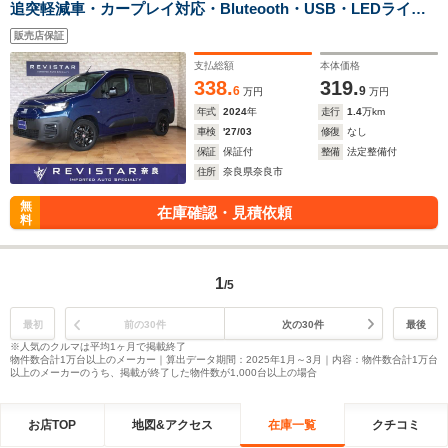
追突軽減車・カープレイ対応・Bluteooth・USB・LEDライ
ト・デイライト・アダクティブクルーズコントロールブライド
販売店保証
スポット・インテリジェントハイビーム・バックカメラ・コー
ナーセンサー
支払総額
本体価格
338.
319.
6
9
万円
万円
年式
2024
年
走行
1.4
万km
車検
'27/03
修復
なし
保証
保証付
整備
法定整備付
住所
奈良県奈良市
無
在庫確認・見積依頼
料
1
/5
最初
前の30件
次の30件
最後
※人気のクルマは平均1ヶ月で掲載終了
物件数合計1万台以上のメーカー｜算出データ期間：2025年1月～3月｜内容：物件数合計1万台
以上のメーカーのうち、掲載が終了した物件数が1,000台以上の場合
お店TOP
地図&アクセス
在庫一覧
クチコミ