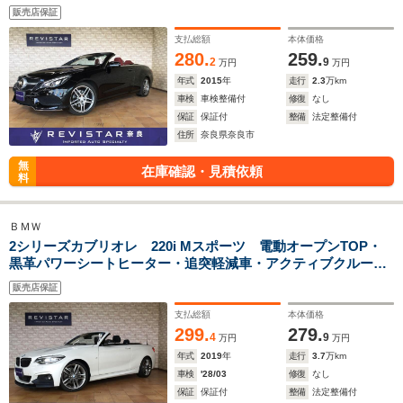
レセーフブレーキ・追突軽減車・ブラインドスポット・ナビ
販売店保証
TV・BLUETOOTH・コーナーセンサーインテリジェントライト
システム
支払総額
本体価格
280.
259.
2
9
万円
万円
年式
2015
年
走行
2.3
万km
車検
車検整備付
修復
なし
保証
保証付
整備
法定整備付
住所
奈良県奈良市
無
在庫確認・見積依頼
料
ＢＭＷ
2シリーズカブリオレ 220i Mスポーツ 電動オープンTOP・
黒革パワーシートヒーター・追突軽減車・アクティブクルーズ
コントロール・ナビ・Bluteooth・USB・DVD・バックカメ
販売店保証
ラ・コーナーセンサー・オプション18インチアルミホイル・
LEDライト・
支払総額
本体価格
299.
279.
4
9
万円
万円
年式
2019
年
走行
3.7
万km
車検
'28/03
修復
なし
保証
保証付
整備
法定整備付