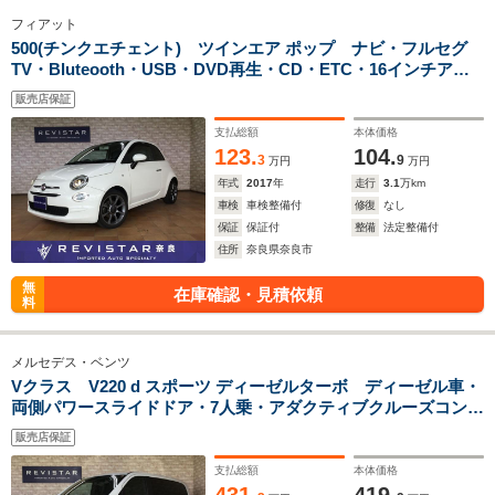
フィアット
500(チンクエチェント) ツインエア ポップ ナビ・フルセグ
TV・Bluteooth・USB・DVD再生・CD・ETC・16インチアル
ミホイル・デイライト・ドアバイザー・アイドリングストッ
販売店保証
プ・ステアリングスイッチ
支払総額
本体価格
123.
104.
3
9
万円
万円
年式
2017
年
走行
3.1
万km
車検
車検整備付
修復
なし
保証
保証付
整備
法定整備付
住所
奈良県奈良市
無
在庫確認・見積依頼
料
メルセデス・ベンツ
Vクラス V220 d スポーツ ディーゼルターボ ディーゼル車・
両側パワースライドドア・7人乗・アダクティブクルーズコント
ロール・ブライドスポット・ナビTV・バックカメラ・コーナー
販売店保証
センサー・アクティブハイビーム・360度カメラ・バックカメ
ラ・コーナーセン
支払総額
本体価格