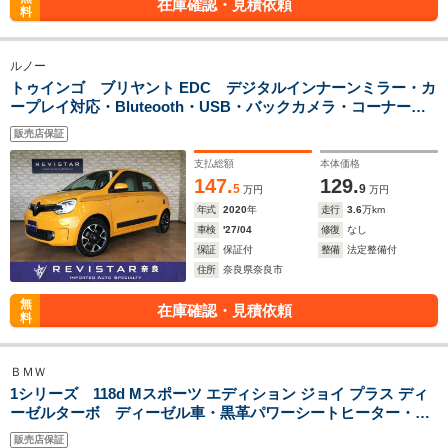
在庫確認・見積依頼
料
ルノー
トゥインゴ ブリヤント EDC デジタルインナーンミラー・カ
ープレイ対応・Bluteooth・USB・バックカメラ・コーナーセ
ンサー・クルーズコントロール・LEDライト・フォグランプ・
販売店保証
ドアバイザー・コーナーセンサー
支払総額
本体価格
147.
129.
5
9
万円
万円
年式
2020
年
走行
3.6
万km
車検
'27/04
修復
なし
保証
保証付
整備
法定整備付
住所
奈良県奈良市
無
在庫確認・見積依頼
料
ＢＭＷ
1シリーズ 118d Mスポーツ エディション ジョイ プラス ディ
ーゼルターボ ディーゼル車・黒革パワーシートヒーター・ナ
ビ・バックカメラ・コーナーセンサー・追突軽減車・アダクテ
販売店保証