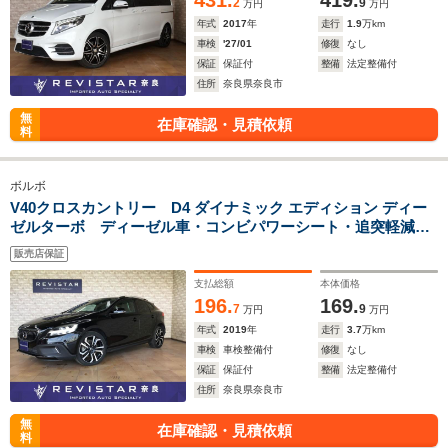
431.
419.
2
9
万円
万円
年式
2017
年
走行
1.9
万km
車検
'27/01
修復
なし
保証
保証付
整備
法定整備付
住所
奈良県奈良市
無
在庫確認・見積依頼
料
ボルボ
V40クロスカントリー D4 ダイナミック エディション ディー
ゼルターボ ディーゼル車・コンビパワーシート・追突軽減
車・車線逸脱警告・アダクティブクルーズコントロール・ブラ
販売店保証
イドスポット・道路標識アシスト・ナビTV・バックカメラ・コ
ーナーセンサー・アクティブハイビーム
支払総額
本体価格
196.
169.
7
9
万円
万円
年式
2019
年
走行
3.7
万km
車検
車検整備付
修復
なし
保証
保証付
整備
法定整備付
住所
奈良県奈良市
無
在庫確認・見積依頼
料