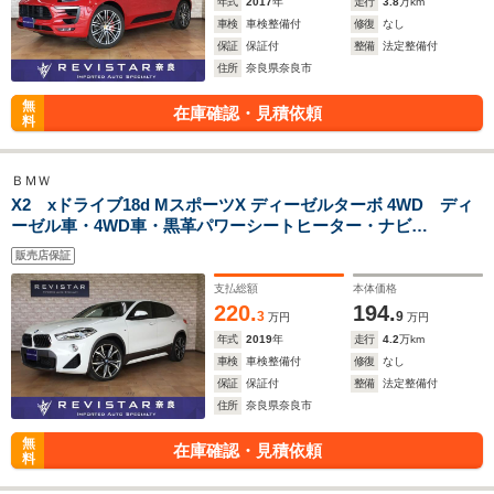
年式
2017
年
走行
3.8
万km
車検
車検整備付
修復
なし
保証
保証付
整備
法定整備付
住所
奈良県奈良市
無
在庫確認・見積依頼
料
ＢＭＷ
X2 xドライブ18d MスポーツX ディーゼルターボ 4WD ディ
ーゼル車・4WD車・黒革パワーシートヒーター・ナビ
TVBluetooth・USB・タイプC・追突軽減車・アダクティブク
販売店保証
ルーズコントロール・ブライドスポット・ヘッドアップディス
プレイ・ヒルディセントコントロール
支払総額
本体価格
220.
194.
3
9
万円
万円
年式
2019
年
走行
4.2
万km
車検
車検整備付
修復
なし
保証
保証付
整備
法定整備付
住所
奈良県奈良市
無
在庫確認・見積依頼
料