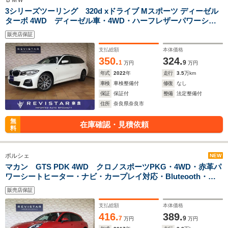
ＢＭＷ
3シリーズツーリング 320d xドライブ Mスポーツ ディーゼル
ターボ 4WD ディーゼル車・4WD・ハーフレザーパワーシー
トヒーター・追突軽減車・アダクティブクルーズコントロー
販売店保証
ル・ブライドスポット・後退アシスト・ナビ・カープレイ対
応・Bluetooth・USB・ハイビームアシスト
支払総額
本体価格
350.
324.
1
9
万円
万円
年式
2022
年
走行
3.5
万km
車検
車検整備付
修復
なし
保証
保証付
整備
法定整備付
住所
奈良県奈良市
無
在庫確認・見積依頼
料
ポルシェ
NEW
マカン GTS PDK 4WD クロノスポーツPKG・4WD・赤革パ
ワーシートヒーター・ナビ・カープレイ対応・Bluteooth・
USB・サイドカメラ・バックカメラ・コーナーセンサー・ダイ
販売店保証
ナミックハイビーム・レッドキャリパー・21インチアルミホイ
ル
支払総額
本体価格
416.
389.
7
9
万円
万円