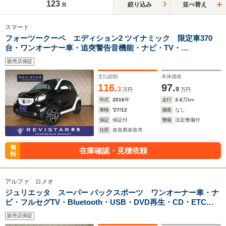
123
絞り込み
並べ替え
台
スマート
フォーツークーペ エディション2 ツイナミック 限定車370
台・ワンオーナー車・追突警告音機能・ナビ・TV・
Bluteooth・USB・ETC・バックカメラ・クルーズコントロー
販売店保証
ル・アームレスト・オートライト・ステアリングスイッチ・フ
ォグラン
支払総額
本体価格
116.
97.
3
9
万円
万円
年式
2016
年
走行
3.6
万km
車検
'27/12
修復
なし
保証
保証付
整備
法定整備付
住所
奈良県奈良市
無
在庫確認・見積依頼
料
アルファ ロメオ
ジュリエッタ スーパー パックスポーツ ワンオーナー車・ナ
ビ・フルセグTV・Bluetooth・USB・DVD再生・CD・ETC・
バックカメラ・コーナーセンサー・ブレンボキャリパー・18イ
販売店保証
ンチアルミホイル・クルーズコントロール・シートヒーター