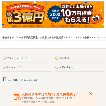
中古車トップ
中古車販売店検索
奈良県の中古車販売店
ＲＥＶＩＳＴＡＲ奈良
ＲＥＶＩＳＴＡ
プライバシーポリシー
利用規約
サイトマップ
お問い合わせ
※
人気のクルマは平均1ヶ月で掲載終了
在庫が無くなる前にお問い合わせください
※算出方法はページ下部に記載