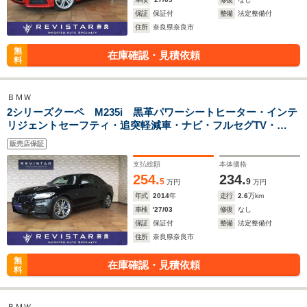
保証
保証付
整備
法定整備付
住所
奈良県奈良市
無
在庫確認・見積依頼
料
ＢＭＷ
2シリーズクーペ M235i 黒革パワーシートヒーター・インテ
リジェントセーフティ・追突軽減車・ナビ・フルセグTV・
Bluteooth・USB・DVD・CD・ETC・HIDライト・2本出マフ
販売店保証
ラー・バックカメラ・コーナーセンサー
支払総額
本体価格
254.
234.
5
9
万円
万円
年式
2014
年
走行
2.6
万km
車検
'27/03
修復
なし
保証
保証付
整備
法定整備付
住所
奈良県奈良市
無
在庫確認・見積依頼
料