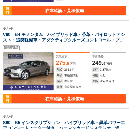
無
在庫確認・見積依頼
料
ボルボ
V60 B4 モメンタム ハイブリッド車・茶革・パイロットアシ
スト・追突軽減車・アダクティブクルーズコントロール・ブラ
イドスポット・ナビTV・カープレイ・ワイヤレス充電・オート
販売店保証
ハイビームクロストラフィックアラート・360度カメラ
支払総額
本体価格
275.
249.
5
9
万円
万円
年式
2021
年
走行
2.2
万km
車検
車検整備付
修復
なし
保証
保証付
整備
法定整備付
住所
奈良県奈良市
無
在庫確認・見積依頼
料
ボルボ
S60 B5 インスクリプション ハイブリッド車・黒革パワーエ
アコンシートヒーター付き・ハーマンカードンステレオ・追突