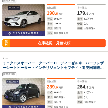
販売店保証
USB・バックカメラ・コーナーセンサー・LEDライト
支払総額
本体価格
198.
179.
5
9
万円
万円
年式
2022
年
走行
3.0
万km
車検
'27/09
修復
なし
保証
保証付
整備
法定整備付
住所
奈良県奈良市
無
在庫確認・見積依頼
料
ミニ
ミニクロスオーバー クーパー D ディーゼル車・ハーフレザ
ーシートヒーター・インテリジェントセフティ・追突回避軽減
システム・追突警告・カープレイ対応・ワイヤレス充電・
販売店保証
Bluteooth・USB・タイプC・バックカメラ・コーナーセンサー
支払総額
本体価格
289.
264.
9
9
万円
万円
年式
2022
年
走行
4.0
万km
車検
車検整備付
修復
なし
保証
保証付
整備
法定整備付
住所
奈良県奈良市