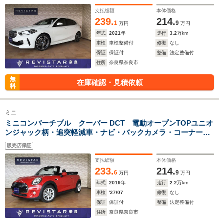
ィブクルーズコントロール・ブラインドスポット・電動リヤゲ
ート・アンビエントライト
支払総額
本体価格
239.
214.
1
9
万円
万円
年式
2021
年
走行
3.2
万km
車検
車検整備付
修復
なし
保証
保証付
整備
法定整備付
住所
奈良県奈良市
無
在庫確認・見積依頼
料
ミニ
ミニコンバーチブル クーパー DCT 電動オープンTOPユニオ
ンジャック柄・追突軽減車・ナビ・バックカメラ・コーナーセ
ンサー・コンフォートアクセス・LEDライト・デイライト・ア
販売店保証
ンビエントライト・Bluteooth・USB・アームレス
支払総額
本体価格
233.
214.
6
9
万円
万円
年式
2019
年
走行
2.2
万km
車検
'27/07
修復
なし
保証
保証付
整備
法定整備付
住所
奈良県奈良市