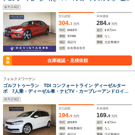
軽減車・アダクティブクルーズコントロール・ブライドスポッ
販売店保証
ト・ナビTV・360度カメラ・バックカメラ・コーナーセンサ
支払総額
本体価格
304.
284.
3
9
万円
万円
年式
2022
年
走行
2.0
万km
車検
'27/06
修復
なし
保証
保証付
整備
法定整備付
住所
奈良県奈良市
無
在庫確認・見積依頼
料
フォルクスワーゲン
ゴルフトゥーラン TDI コンフォートライン ディーゼルター
ボ 7人乗・ディーゼル車・ナビTV・カープレーアンドロイド
対応・バックカメラ・追突軽減車・アダクティブクルーズコン
販売店保証
トロール・ブラインドスポット・リヤトラフィックアラート
支払総額
本体価格
194.
169.
9
9
万円
万円
年式
2019
年
走行
4.4
万km
車検
車検整備付
修復
なし
保証
保証付
整備
法定整備付