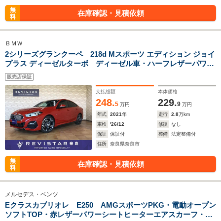
無
在庫確認・見積依頼
料
ＢＭＷ
2シリーズグランクーペ 218d Mスポーツ エディション ジョイ
プラス ディーゼルターボ ディーゼル車・ハーフレザーパワー
シートヒーター付き・追突軽減車・アダクティブクルーズコン
販売店保証
トロール・ブライドスポット・車線逸脱警告・後退アシスト・
ナビ・カープレイ対応・ワイヤレス充電・Bluetooth・USB
支払総額
本体価格
248.
229.
5
9
万円
万円
年式
2021
年
走行
2.8
万km
車検
'26/12
修復
なし
保証
保証付
整備
法定整備付
住所
奈良県奈良市
無
在庫確認・見積依頼
料
メルセデス・ベンツ
Eクラスカブリオレ E250 AMGスポーツPKG・電動オープン
ソフトTOP・赤レザーパワーシートヒーターエアスカーフ・プ