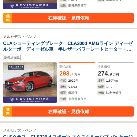
住所
奈良県奈良市
無
在庫確認・見積依頼
料
メルセデス・ベンツ
CLAシューティングブレーク CLA200d AMGライン ディーゼ
ルターボ ディーゼル車・半レザーパワーシートヒーター・追
突軽減車・アダクティブクルーズコントロール・ブライドスポ
販売店保証
ット・ヘッドアップディスプレイ・道路標識アシスト・ナビ
TV・ワイヤレス充電・Bluetooth・タイプC・
支払総額
本体価格
293.
274.
7
9
万円
万円
年式
2020
年
走行
1.9
万km
車検
'27/03
修復
なし
保証
保証付
整備
法定整備付
住所
奈良県奈良市
無
在庫確認・見積依頼
料
メルセデス・ベンツ
CLSクラス CLS220 d スポーツ エクスクルーシブ パッケージ