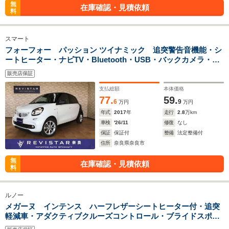
無
在庫確認・見積依頼
料
スマート
フォーフォー パッション ツイナミック 追突警告音機能・シ
ートヒーター・ナビTV・Bluetooth・USB・バックカメラ・ク
ルーズコントロール・コーナーセンサー・ステアリングスイッ
販売店保証
チ・15インチアルミホイル
支払総額
本体価格
77.
59.
6
9
万円
万円
年式
2017
年
走行
2.8
万km
車検
'26/11
修復
なし
保証
保証付
整備
法定整備付
住所
奈良県奈良市
無
在庫確認・見積依頼
料
ルノー
メガーヌ インテンス ハーフレザーシートヒーター付・追突
軽減車・アダクティブクルーズコントロール・ブライドスポッ
ト・車間距離警告・標識認識・カープレイ対応・Bluteooth・