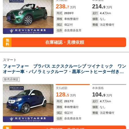
238.
214.
7
9
万円
万円
年式
2020
年
走行
4.4
万km
車検
車検整備付
修復
なし
保証
保証付
整備
法定整備付
住所
奈良県奈良市
無
在庫確認・見積依頼
料
スマート
フォーフォー ブラバス エクスクルーシブ ツイナミック ワン
オーナー車・パノラミックルーフ・黒革シートヒーター付き・
追突警告音機能・レーンキープアシスト・クルーズコントロー
販売店保証
ル・Bluetooth・USB・パドルシフト・ステアリングスイッ
チ・LEDライト・コーナーセンサー
支払総額
本体価格
128.
104.
5
9
万円
万円
年式
2017
年
走行
4.7
万km
車検
車検整備付
修復
なし
保証
保証付
整備
法定整備付
住所
奈良県奈良市
無