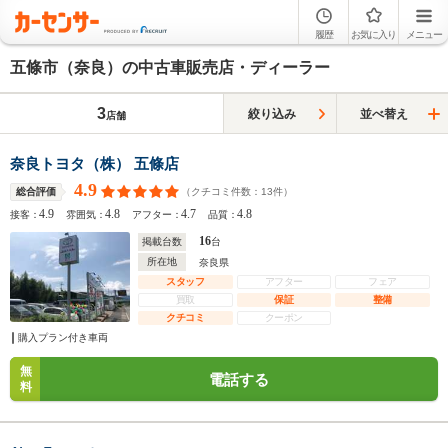
履歴
お気に入り
メニュー
五條市（奈良）の中古車販売店・ディーラー
3
絞り込み
並べ替え
店舗
奈良トヨタ（株） 五條店
4.9
（クチコミ件数：
13
件）
総合評価
4.9
4.8
4.7
4.8
接客：
雰囲気：
アフター：
品質：
16
掲載台数
台
所在地
奈良県
スタッフ
アフター
フェア
買取
保証
整備
クチコミ
クーポン
購入プラン付き車両
無
電話する
料