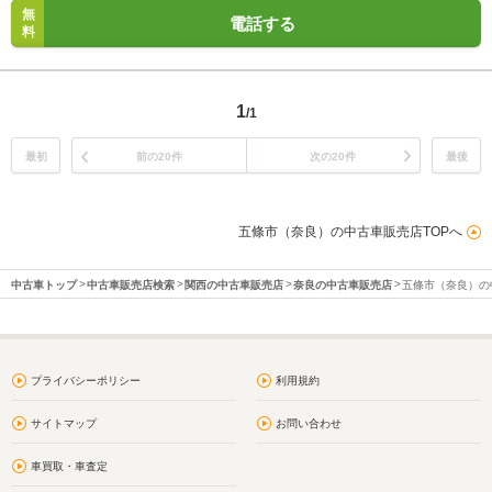
無
電話する
料
1
/1
最初
前の20件
次の20件
最後
五條市（奈良）の中古車販売店TOPへ
中古車トップ
中古車販売店検索
関西の中古車販売店
奈良の中古車販売店
五條市（奈良）の
プライバシーポリシー
利用規約
サイトマップ
お問い合わせ
車買取・車査定