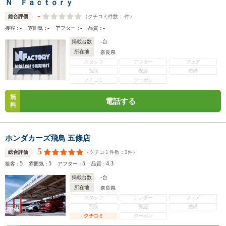
Ｎ Ｆａｃｔｏｒｙ
-
（クチコミ件数：
-
件）
総合評価
-
-
-
-
接客：
雰囲気：
アフター：
品質：
-
掲載台数
台
所在地
奈良県
スタッフ
アフター
フェア
買取
保証
整備
クチコミ
クーポン
無
電話する
料
ホンダカーズ飛鳥 五條店
5
（クチコミ件数：
3
件）
総合評価
5
5
5
4.3
接客：
雰囲気：
アフター：
品質：
-
掲載台数
台
所在地
奈良県
スタッフ
アフター
フェア
買取
保証
整備
クチコミ
クーポン