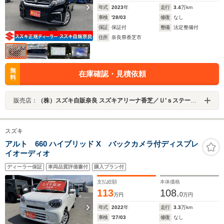
年式
2023
年
走行
3.4
万km
車検
'28/03
修復
なし
保証
保証付
整備
法定整備付
住所
奈良県香芝市
無
在庫確認・見積依頼
料
販売店：
（株）スズキ自販奈良 スズキアリーナ香芝／Ｕ’ｓステーション香芝
スズキ
アルト 660 ハイブリッド X バックカメラ付ディスプレ
イオーディオ
ディーラー保証
車両品質評価書付
購入プラン付
支払総額
本体価格
113
108.
0
万円
万円
年式
2022
年
走行
3.3
万km
車検
'27/03
修復
なし