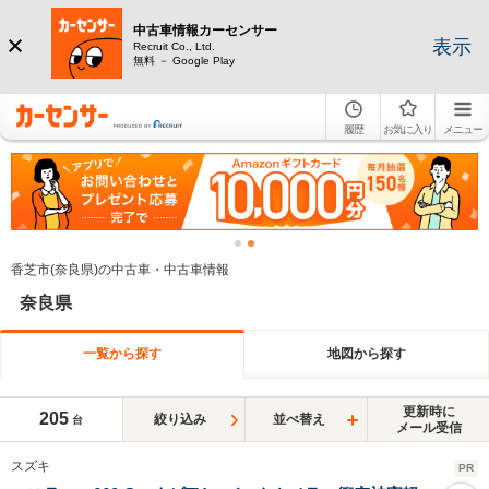
中古車情報カーセンサー
表示
Recruit Co., Ltd.
無料 － Google Play
履歴
お気に入り
メニュー
香芝市(奈良県)の中古車・中古車情報
奈良県
一覧から探す
地図から探す
更新時に
205
絞り込み
並べ替え
台
メール受信
スズキ
PR