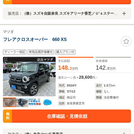
販売店：
（株）スズキ自販奈良 スズキアリーナ香芝／Ｕ’ｓステーション香芝
マツダ
フレアクロスオーバー 660 XS
ディーラー保証
車両品質評価書付
購入プラン付
支払総額
本体価格
148.
142.
3
8
万円
万円
28,600
通常ローン
月々
円
年式
2024
年
走行
1.2
万km
車検
'27/12
修復
なし
保証
保証付
整備
法定整備付
住所
奈良県香芝市
無
在庫確認・見積依頼
料