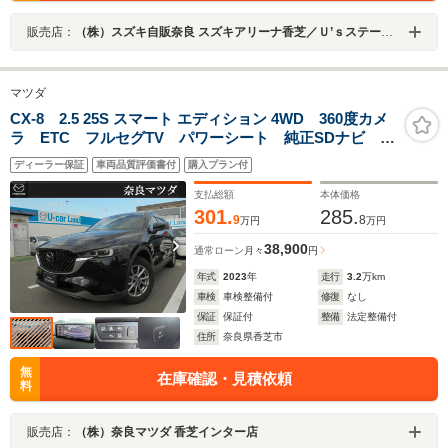
販売店：
（株）スズキ自販奈良 スズキアリーナ香芝／Ｕ’ｓステーション香芝
マツダ
CX-8 2.5 25S スマート エディション 4WD 360度カメ
ラ ETC フルセグTV パワーシート 純正SDナビ
LEDライト パワーバックドア
ディーラー保証
車両品質評価書付
購入プラン付
支払総額
本体価格
301.
285.
9
8
万円
万円
38,900
通常ローン
月々
円
年式
2023
年
走行
3.2
万km
車検
車検整備付
修復
なし
保証
保証付
整備
法定整備付
住所
奈良県香芝市
無
在庫確認・見積依頼
料
販売店：
（株）奈良マツダ 香芝インター店