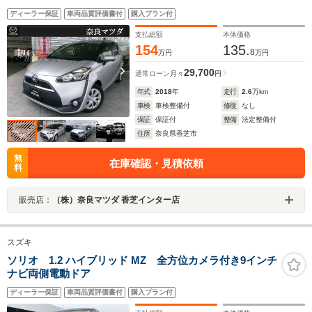
ディーラー保証
車両品質評価書付
購入プラン付
支払総額
本体価格
154
135.
8
万円
万円
29,700
通常ローン
月々
円
年式
2018
年
走行
2.6
万km
車検
車検整備付
修復
なし
保証
保証付
整備
法定整備付
住所
奈良県香芝市
無
在庫確認・見積依頼
料
販売店：
（株）奈良マツダ 香芝インター店
スズキ
ソリオ 1.2 ハイブリッド MZ 全方位カメラ付き9インチ
ナビ両側電動ドア
ディーラー保証
車両品質評価書付
購入プラン付