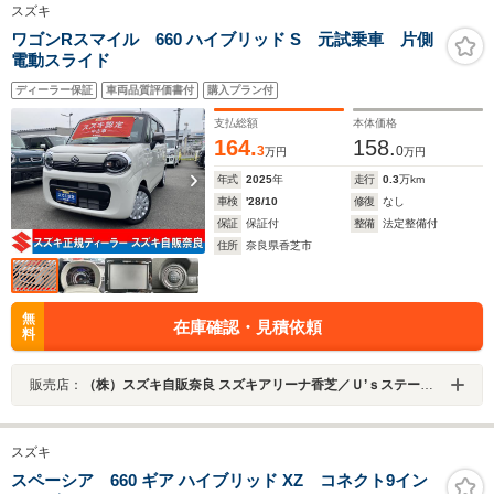
スズキ
ワゴンRスマイル 660 ハイブリッド S 元試乗車 片側
電動スライド
ディーラー保証
車両品質評価書付
購入プラン付
支払総額
本体価格
164.
158.
3
0
万円
万円
年式
2025
年
走行
0.3
万km
車検
'28/10
修復
なし
保証
保証付
整備
法定整備付
住所
奈良県香芝市
無
在庫確認・見積依頼
料
販売店：
（株）スズキ自販奈良 スズキアリーナ香芝／Ｕ’ｓステーション香芝
スズキ
スペーシア 660 ギア ハイブリッド XZ コネクト9イン