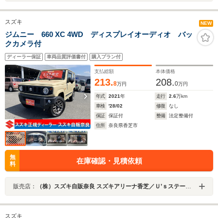
スズキ
NEW
ジムニー 660 XC 4WD ディスプレイオーディオ バッ
クカメラ付
ディーラー保証
車両品質評価書付
購入プラン付
支払総額
本体価格
213.
208.
8
0
万円
万円
年式
2021
年
走行
2.6
万km
車検
'28/02
修復
なし
保証
保証付
整備
法定整備付
住所
奈良県香芝市
無
在庫確認・見積依頼
料
販売店：
（株）スズキ自販奈良 スズキアリーナ香芝／Ｕ’ｓステーション香芝
スズキ