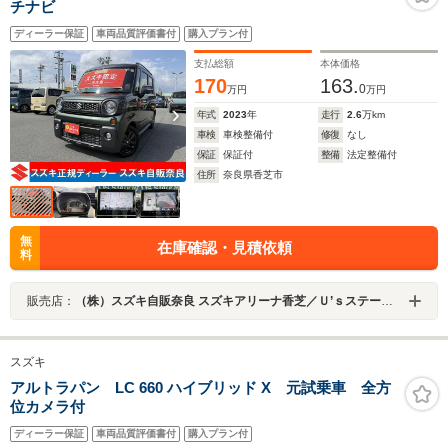
チナビ
ディーラー保証
車両品質評価書付
購入プラン付
支払総額
本体価格
170
163.
0
万円
万円
年式
2023
年
走行
2.6
万km
車検
車検整備付
修復
なし
保証
保証付
整備
法定整備付
住所
奈良県香芝市
無
在庫確認・見積依頼
料
販売店：
（株）スズキ自販奈良 スズキアリーナ香芝／Ｕ’ｓステーション香芝
スズキ
アルトラパン LC 660 ハイブリッド X 元試乗車 全方
位カメラ付
ディーラー保証
車両品質評価書付
購入プラン付