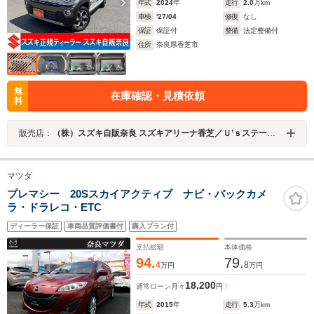
年式
2024
年
走行
2.0
万km
車検
'27/04
修復
なし
保証
保証付
整備
法定整備付
住所
奈良県香芝市
無
在庫確認・見積依頼
料
販売店：
（株）スズキ自販奈良 スズキアリーナ香芝／Ｕ’ｓステーション香芝
マツダ
プレマシー 20Sスカイアクティブ ナビ・バックカメ
ラ・ドラレコ・ETC
ディーラー保証
車両品質評価書付
購入プラン付
支払総額
本体価格
94.
79.
4
8
万円
万円
18,200
通常ローン
月々
円
年式
2015
年
走行
5.3
万km