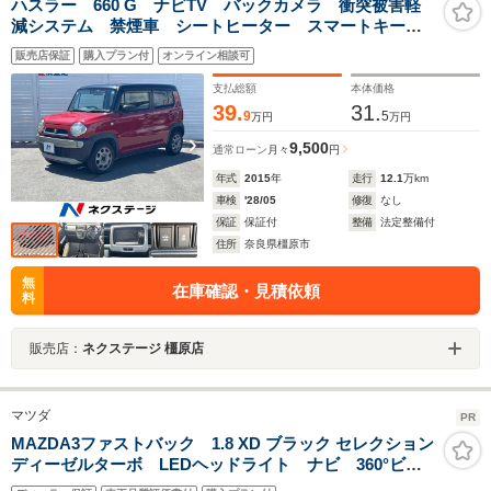
ハスラー 660 G ナビTV バックカメラ 衝突被害軽
減システム 禁煙車 シートヒーター スマートキー
ETC オートエアコン Bluetooth 地デジ
販売店保証
購入プラン付
オンライン相談可
支払総額
本体価格
39.
31.
9
5
万円
万円
9,500
通常ローン
月々
円
年式
2015
年
走行
12.1
万km
車検
'28/05
修復
なし
保証
保証付
整備
法定整備付
住所
奈良県橿原市
無
在庫確認・見積依頼
料
販売店：
ネクステージ 橿原店
マツダ
PR
MAZDA3ファストバック 1.8 XD ブラック セレクション
ディーゼルターボ LEDヘッドライト ナビ 360°ビュ
ーカメラ