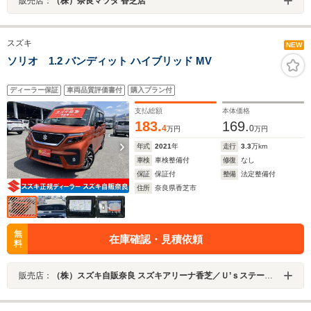
販売店：
（株）奈良マツダ 香芝店
スズキ
NEW
ソリオ 1.2 バンディット ハイブリッド MV
ディーラー保証
車両品質評価書付
購入プラン付
支払総額
本体価格
183.
169.
4
0
万円
万円
年式
2021
年
走行
3.3
万km
車検
車検整備付
修復
なし
保証
保証付
整備
法定整備付
住所
奈良県香芝市
無
在庫確認・見積依頼
料
販売店：
（株）スズキ自販奈良 スズキアリーナ香芝／Ｕ’ｓステーション香芝