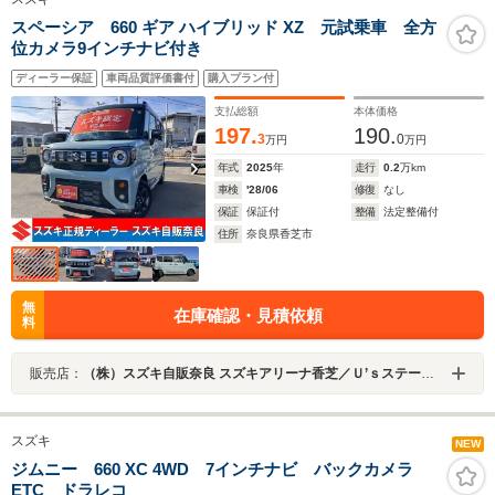
スペーシア 660 ギア ハイブリッド XZ 元試乗車 全方
位カメラ9インチナビ付き
ディーラー保証
車両品質評価書付
購入プラン付
支払総額
本体価格
197.
190.
3
0
万円
万円
年式
2025
年
走行
0.2
万km
車検
'28/06
修復
なし
保証
保証付
整備
法定整備付
住所
奈良県香芝市
無
在庫確認・見積依頼
料
販売店：
（株）スズキ自販奈良 スズキアリーナ香芝／Ｕ’ｓステーション香芝
スズキ
NEW
ジムニー 660 XC 4WD 7インチナビ バックカメラ
ETC ドラレコ