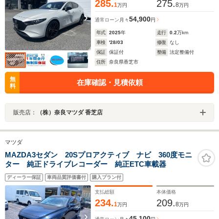
285.
275.
1
8
万円
万円
54,900
通常ローン
月々
円
年式
2025
年
走行
0.2
万km
車検
'28/03
修復
なし
保証
保証付
整備
法定整備付
住所
奈良県香芝市
無
在庫確認・見積依頼
料
販売店：
（株）奈良マツダ 香芝店
マツダ
MAZDA3セダン 20Sプロアクティブ ナビ 360度モニ
ター 純正ドライブレコーダー 純正ETC車載器
ディーラー保証
車両品質評価書付
購入プラン付
支払総額
本体価格
234.
209.
1
8
万円
万円
45,100