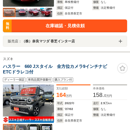
車検
車検整備付
修復
なし
保証
保証付
整備
法定整備付
住所
奈良県香芝市
無
在庫確認・見積依頼
料
販売店：
（株）奈良マツダ 香芝インター店
スズキ
ハスラー 660 Jスタイル 全方位カメラ9インチナビ
ETCドラレコ付
ディーラー保証
車両品質評価書付
購入プラン付
支払総額
本体価格
164
158.
0
万円
万円
年式
2022
年
走行
2.9
万km
車検
'27/02
修復
なし
保証
保証付
整備
法定整備付
住所
奈良県香芝市