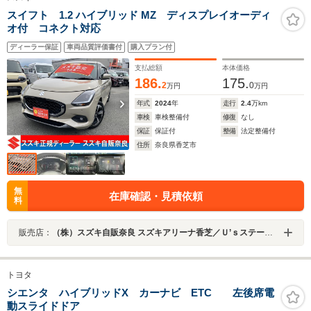
スイフト 1.2 ハイブリッド MZ ディスプレイオーディ
オ付 コネクト対応
ディーラー保証
車両品質評価書付
購入プラン付
支払総額
本体価格
186.
175.
2
0
万円
万円
年式
2024
年
走行
2.4
万km
車検
車検整備付
修復
なし
保証
保証付
整備
法定整備付
住所
奈良県香芝市
無
在庫確認・見積依頼
料
販売店：
（株）スズキ自販奈良 スズキアリーナ香芝／Ｕ’ｓステーション香芝
トヨタ
シエンタ ハイブリッドX カーナビ ETC 左後席電
動スライドドア