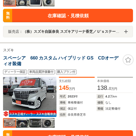
無
在庫確認・見積依頼
料
販売店：
（株）スズキ自販奈良 スズキアリーナ香芝／Ｕ’ｓステーション香芝
スズキ
スペーシア 660 カスタム ハイブリッド GS CDオーデ
ィオ装備
ディーラー保証
車両品質評価書付
購入プラン付
支払総額
本体価格
145
138.
0
万円
万円
年式
2023
年
走行
4.2
万km
車検
車検整備付
修復
なし
保証
保証付
整備
法定整備付
住所
奈良県香芝市
無