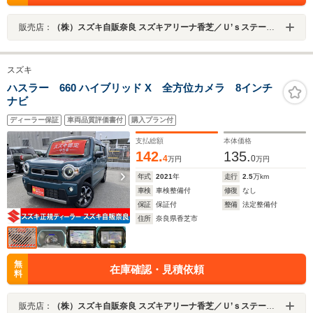
販売店：
（株）スズキ自販奈良 スズキアリーナ香芝／Ｕ’ｓステーション香芝
スズキ
ハスラー 660 ハイブリッド X 全方位カメラ 8インチ
ナビ
ディーラー保証
車両品質評価書付
購入プラン付
支払総額
本体価格
142.
135.
4
0
万円
万円
年式
2021
年
走行
2.5
万km
車検
車検整備付
修復
なし
保証
保証付
整備
法定整備付
住所
奈良県香芝市
無
在庫確認・見積依頼
料
販売店：
（株）スズキ自販奈良 スズキアリーナ香芝／Ｕ’ｓステーション香芝