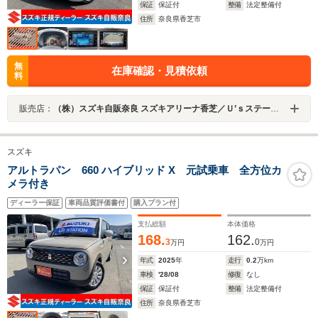
保証
保証付
整備
法定整備付
住所
奈良県香芝市
無
在庫確認・見積依頼
料
販売店：
（株）スズキ自販奈良 スズキアリーナ香芝／Ｕ’ｓステーション香芝
スズキ
アルトラパン 660 ハイブリッド X 元試乗車 全方位カ
メラ付き
ディーラー保証
車両品質評価書付
購入プラン付
支払総額
本体価格
168.
162.
3
0
万円
万円
年式
2025
年
走行
0.2
万km
車検
'28/08
修復
なし
保証
保証付
整備
法定整備付
住所
奈良県香芝市