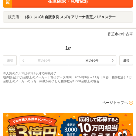
在庫確認・見積依頼
料
販売店：
（株）スズキ自販奈良 スズキアリーナ香芝／Ｕ’ｓステーション香芝
香芝市の中古車
1
/7
最初
前の30件
次の30件
最後
※人気のクルマは平均1ヶ月で掲載終了
物件数合計1万台以上のメーカー｜算出データ期間：2024年9月～11月｜内容：物件数合計1万
台以上のメーカーのうち、掲載が終了した物件数が1,000台以上の場合
ページトップへ