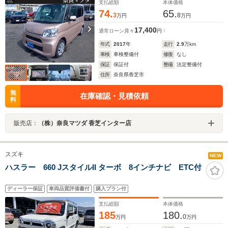
支払総額
本体価格
74.
65.
3
8
万円
万円
17,400
通常ローン
月々
円
年式
2017
年
走行
2.9
万km
車検
車検整備付
修復
なし
保証
保証付
整備
法定整備付
住所
奈良県香芝市
無
在庫確認・見積依頼
料
販売店：
（株）奈良マツダ 香芝インター店
スズキ
NEW
ハスラー 660 JスタイルII ターボ 8インチナビ ETC付
ディーラー保証
車両品質評価書付
購入プラン付
支払総額
本体価格
185
180.
0
万円
万円