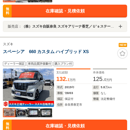
無
在庫確認・見積依頼
料
販売店：
（株）スズキ自販奈良 スズキアリーナ香芝／Ｕ’ｓステーション香芝
スズキ
NEW
スペーシア 660 カスタム ハイブリッド XS
ディーラー保証
車両品質評価書付
購入プラン付
支払総額
本体価格
132.
125.
1
0
万円
万円
年式
2019
年
走行
5.8
万km
車検
'28/03
修復
なし
保証
保証付
整備
法定整備付
住所
奈良県香芝市
無
在庫確認・見積依頼
料