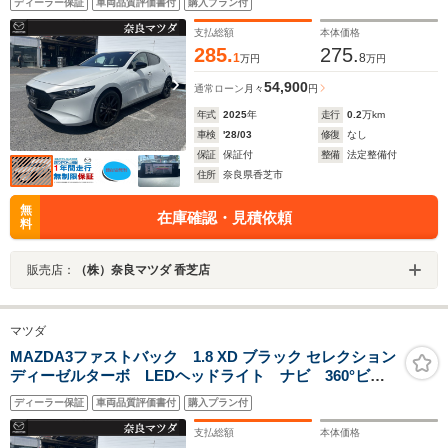
ディーラー保証
車両品質評価書付
購入プラン付
支払総額
本体価格
285.
275.
1
8
万円
万円
54,900
通常ローン
月々
円
年式
2025
年
走行
0.2
万km
車検
'28/03
修復
なし
保証
保証付
整備
法定整備付
住所
奈良県香芝市
無
在庫確認・見積依頼
料
販売店：
（株）奈良マツダ 香芝店
マツダ
MAZDA3ファストバック 1.8 XD ブラック セレクション
ディーゼルターボ LEDヘッドライト ナビ 360°ビュ
ーカメラ
ディーラー保証
車両品質評価書付
購入プラン付
支払総額
本体価格