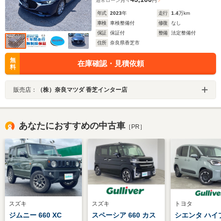
通常ローン
月々
円
年式
2023
年
走行
1.4
万km
車検
車検整備付
修復
なし
保証
保証付
整備
法定整備付
住所
奈良県香芝市
無
在庫確認・見積依頼
料
販売店：
（株）奈良マツダ 香芝インター店
あなたにおすすめの中古車
［PR］
スズキ
スズキ
トヨタ
ジムニー 660 XC
スペーシア 660 カス
シエンタ ハイ