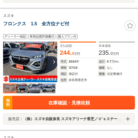
スズキ
フロンクス 1.5 全方位ナビ付
ディーラー保証
車両品質評価書付
購入プラン付
支払総額
本体価格
244.
235.
4
0
万円
万円
年式
2024
年
走行
0.7
万km
車検
'27/10
修復
なし
保証
保証付
整備
法定整備付
住所
奈良県香芝市
無
在庫確認・見積依頼
料
販売店：
（株）スズキ自販奈良 スズキアリーナ香芝／Ｕ’ｓステーション香芝
スズキ