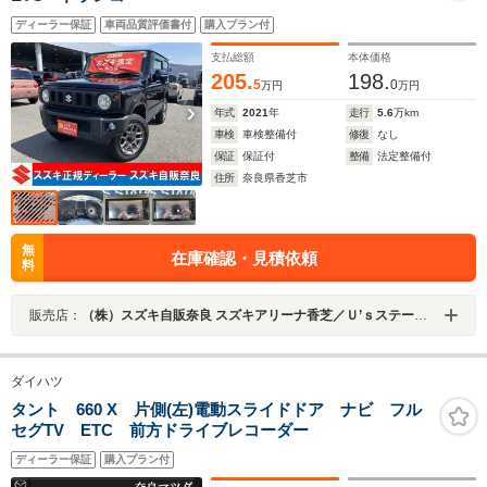
ディーラー保証
車両品質評価書付
購入プラン付
支払総額
本体価格
205.
198.
5
0
万円
万円
年式
2021
年
走行
5.6
万km
車検
車検整備付
修復
なし
保証
保証付
整備
法定整備付
住所
奈良県香芝市
無
在庫確認・見積依頼
料
販売店：
（株）スズキ自販奈良 スズキアリーナ香芝／Ｕ’ｓステーション香芝
ダイハツ
タント 660 X 片側(左)電動スライドドア ナビ フル
セグTV ETC 前方ドライブレコーダー
ディーラー保証
購入プラン付