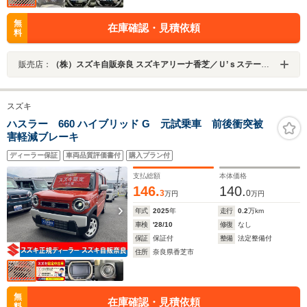
無
在庫確認・見積依頼
料
販売店：
（株）スズキ自販奈良 スズキアリーナ香芝／Ｕ’ｓステーション香芝
スズキ
ハスラー 660 ハイブリッド G 元試乗車 前後衝突被
害軽減ブレーキ
ディーラー保証
車両品質評価書付
購入プラン付
支払総額
本体価格
146.
140.
3
0
万円
万円
年式
2025
年
走行
0.2
万km
車検
'28/10
修復
なし
保証
保証付
整備
法定整備付
住所
奈良県香芝市
無
在庫確認・見積依頼
料