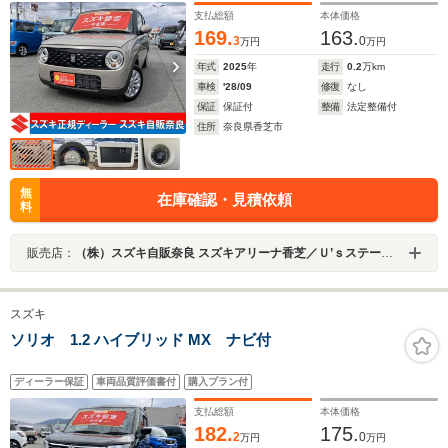
支払総額
本体価格
169.
163.
3
0
万円
万円
年式
2025
年
走行
0.2
万km
車検
'28/09
修復
なし
保証
保証付
整備
法定整備付
住所
奈良県香芝市
無
在庫確認・見積依頼
料
販売店：
（株）スズキ自販奈良 スズキアリーナ香芝／Ｕ’ｓステーション香芝
スズキ
ソリオ 1.2 ハイブリッド MX ナビ付
ディーラー保証
車両品質評価書付
購入プラン付
支払総額
本体価格
182.
175.
2
0
万円
万円