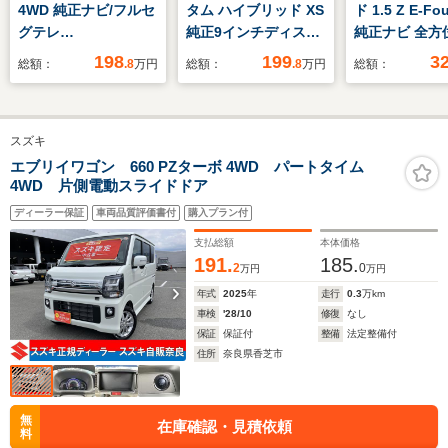
4WD 純正ナビ/フルセ
タム ハイブリッド XS
ド 1.5 Z E-Fo
グテレ
純正9インチディスプ
純正ナビ 全方
ビ/Bluetooth/CD/DVD/USB/ETC/
レイオーディオ 全方
ター 前後ドラ
198
199
3
総額：
.8
万円
総額：
.8
万円
総額：
クルーズコントロー
位モニター HUD
ル/ステアリングスイ
ETC ドラレコ セー
ッチ/衝突軽減システ
フティサポート アダ
スズキ
ム/横滑り防止/車線逸
クティブクルーズコン
脱防止/ダウンヒルア
トロール シートヒー
エブリイワゴン 660 PZターボ 4WD パートタイム
4WD 片側電動スライドドア
シスト/シートヒータ
ター ステアリングヒ
ー
ーター オートハイビ
ディーラー保証
車両品質評価書付
購入プラン付
ーム LEDライト
支払総額
本体価格
191.
185.
2
0
万円
万円
年式
2025
年
走行
0.3
万km
車検
'28/10
修復
なし
保証
保証付
整備
法定整備付
住所
奈良県香芝市
無
在庫確認・見積依頼
料