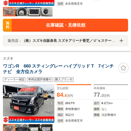
住所
奈良県香芝市
無
在庫確認・見積依頼
料
販売店：
（株）スズキ自販奈良 スズキアリーナ香芝／Ｕ’ｓステーション香芝
スズキ
ワゴンR 660 スティングレー ハイブリッド T 7インチ
ナビ 全方位カメラ
ディーラー保証
車両品質評価書付
購入プラン付
支払総額
本体価格
84.
77.
6
0
万円
万円
年式
2017
年
走行
8.2
万km
車検
車検整備付
修復
なし
保証
保証付
整備
法定整備付
住所
奈良県香芝市