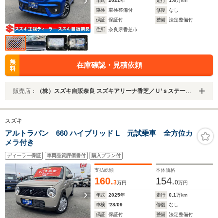
年式
2021
年
走行
1.6
万km
車検
車検整備付
修復
なし
保証
保証付
整備
法定整備付
住所
奈良県香芝市
無
在庫確認・見積依頼
料
販売店：
（株）スズキ自販奈良 スズキアリーナ香芝／Ｕ’ｓステーション香芝
スズキ
アルトラパン 660 ハイブリッド L 元試乗車 全方位カ
メラ付き
ディーラー保証
車両品質評価書付
購入プラン付
支払総額
本体価格
160.
154.
3
0
万円
万円
年式
2025
年
走行
0.1
万km
車検
'28/09
修復
なし
保証
保証付
整備
法定整備付