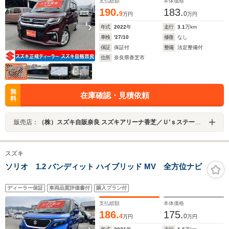
支払総額
本体価格
190.
183.
9
0
万円
万円
年式
2022
年
走行
3.1
万km
車検
'27/10
修復
なし
保証
保証付
整備
法定整備付
住所
奈良県香芝市
無
在庫確認・見積依頼
料
販売店：
（株）スズキ自販奈良 スズキアリーナ香芝／Ｕ’ｓステーション香芝
スズキ
ソリオ 1.2 バンディット ハイブリッド MV 全方位ナビ
ディーラー保証
車両品質評価書付
購入プラン付
支払総額
本体価格
186.
175.
4
0
万円
万円