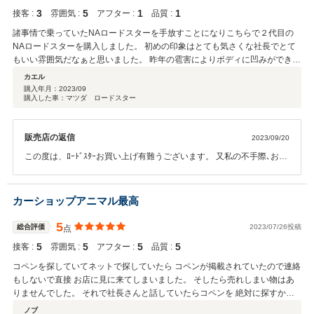
さい。 お待ちしております。寒くなって来ました､お身体ご自愛くだ
3
5
1
1
接客 :
雰囲気 :
アフター :
品質 :
さい。有り難う御座いました。
諸事情で乗っていたNAロードスターを手放すことになりこちらで２代目の
NAロードスターを購入しました。 初めの印象はとても気さくな社長でとて
もいい雰囲気だなぁと思いました。 昨年の雹害によりボディに凹みができて
しまっていたのと古い年式の車なので経年劣化の激しいパーツなどが（値段
カエル
の割には）多く、購入を見送ろうと思っていたのですが追加料金無しで劣化
購入年月：
2023/09
購入した車：マツダ ロードスター
したパーツ（幌など）を新品に交換、板金も行ってくださるとおっしゃるの
で購入を決めました。 ８月前半ばに伺ったのですが、通勤で使うので「８月
中には納車は可能か？」という要望にも快く返事をいただけとても感激しま
販売店の返信
2023/09/20
した。 が、８月末日になっても連絡1つ無く、こちらから連絡を入れると
「全て完璧に新車のように仕上げているので時間がかかってしまっている。
この度は、ﾛｰﾄﾞｽﾀｰお買い上げ有難うございます。 又私の不手際､お車
もう一週間まってほしい。」との返事。 自分でも趣味でバイクなどをいじる
の仕上げ､その他､お客様のご満足のいくお車をお納めする事できなく
こともあり、作業が思うようにいかないこともよくわかっているのでまあ仕
申し訳ございません。 板金ペイントは、真剣に外注にて作業させて頂
方ないかなと気長に待つことにしました。 そして納車当日、どんなに奇麗に
きました。幌に付きましては、私の工場にて交換させて頂きました。
カーショップアニマル最高
なっているのかとワクワクしながら足を運ぶと、そこには待ちに待ったピカ
ウエザーストリップの取り付けに付ては新品の幌なので硬い為吊られ
ピカのロードスター！！！があったらよかったなぁ・・・ 確かに遠目でみる
ておりました。又交換したい古い部品も多々 御座いました。申し訳ご
5
総合評価
2023/07/26投稿
点
と奇麗かもしれませんが、まず幌のウェザーストリップの取り付けがおかし
ざいません。、 今後 納車整備＆交換部品、仕上げ､心新たに真剣に取
い、板金後の磨きが雑なので塗装もがたがた、なんなら液だれまでしてい
5
5
5
5
接客 :
雰囲気 :
アフター :
品質 :
り組んで参ります。 又お客様は、メカニックの経験有りで､ご自分の
る。他にも素人目に見てもおかしなところが多々。一番おどろいたのは運転
納得の行く整備をしたいと聞いておりますので 必要な部品再度お送り
コペンを探していてネットで探していたら コペンが掲載されていたので連絡
席の鍵がしめられない・・・というのもスペアキーだと思っていた鍵が運転
させて頂きます。 後日クレーム対象に応じ工賃は、お振込みさせて頂
もしないで直接 お店に見に来てしまいました。 そしたら売れしまい物はあ
席のドアの鍵、助手席側やイグニッションは元々のキー、ということは運転
きます。 この度は、大変な期待外れな、お車仕上げ､申し訳ございま
りませんでした。 それで社長さんと話していたらコペンを 絶対に探すから
席側のドアは他の車両から持ってきたものということでしょう。 ドアを交換
せん。 納期の点、お客様のお引越しのご連絡をお待ち致しておりまし
ちょと時間をちょうだいと 言って下さいました。 何日もしないうちに連絡
ノブ
しなければいけないほどの傷ということは事故車だと推測（あくまでも推測