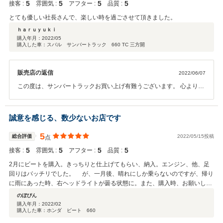
5
5
5
5
接客 :
雰囲気 :
アフター :
品質 :
とても優しい社長さんで、楽しい時を過ごさせて頂きました。
ｈａｒｕｙｕｋｉ
購入年月：
2022/05
購入した車：スバル サンバートラック 660 TC 三方開
販売店の返信
2022/06/07
この度は、サンバートラックお買い上げ有難うございます。 心より御
礼申し上げます。又暖かい口コミ有難うございます。 お客様の手足と
してサービス向上に邁進してまいります。 今後ともご指導のほど宜し
くお願い致します。
誠意を感じる、数少ないお店です
5
総合評価
2022/05/15投稿
点
5
5
5
5
接客 :
雰囲気 :
アフター :
品質 :
2月にビートを購入。きっちりと仕上げてもらい、納入。エンジン、他、足
回りはバッチリでした。 が、一月後、晴れにしか乗らないのですが、帰り
に雨にあった時、右ヘッドライトが曇る状態に。また、購入時、お願いした
板金の部分がまた微妙な状態に。 ライトは納車後、運転して初めてわかる
のぼぴん
トラブルなので仕方ない。板金に関しては店の不手際というより、板金屋の
購入年月：
2022/02
購入した車：ホンダ ビート 660
問題。このことを伝えると、直ちにライトを探し、板金のやり直しの手配
を。板金含め、一週間ほどで納車時より、ピカピカの状態で戻ってきた。