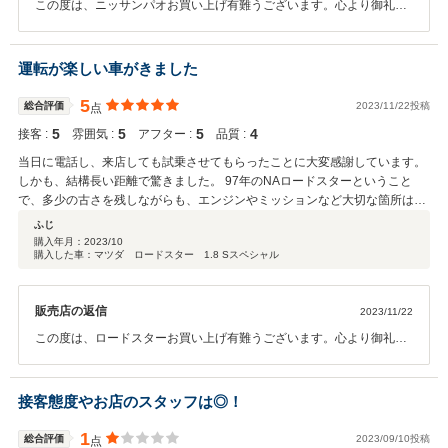
この度は、ニッサンパオお買い上げ有難うございます。心より御礼申
し上げます。 お車を本気で愛していただき有り難う御座います。大事
なお車小さな事から大きな事まで真剣に１台１台 メンテナンス取り組
んで参ります。お気軽にご相談下さい。又シックで美しいお車パオ、
運転が楽しい車がきました
アーティストのお客様に お似合いです。山に、海に溶け込む素敵なワ
ンショットお待ちしております。 これからちらほら白い恋人の季節、
5
総合評価
2023/11/22投稿
点
ゲレンデにそっとパオ＆お客様、お似合いです。 時々のご来店､スタ
5
5
5
4
接客 :
雰囲気 :
アフター :
品質 :
ッフ一同お待ちしております。
当日に電話し、来店しても試乗させてもらったことに大変感謝しています。
しかも、結構長い距離で驚きました。 97年のNAロードスターということ
で、多少の古さを残しながらも、エンジンやミッションなど大切な箇所はし
っかり整備されており、安心してドライブを楽しめそうです。 最初の提示費
ふじ
用内から追加されることなく、こちらで希望したオーダーのメンテナンス対
購入年月：
2023/10
購入した車：マツダ ロードスター 1.8 Sスペシャル
応には本当に助かりました。 ボンネットなどの外装の凹みも、綺麗に修正
し、塗装も新しくしていただき、とても満足しています。 多少、ルームミラ
ーのレンズカバーが外れてたりと、気になる箇所はありますが、そもそもが
販売店の返信
2023/11/22
古い車ですし、自分で直せるレベルなので許容範囲内です。 また納車後に、
いろいろ問い合わせをしても社長がすぐにご返信くださるため、アフターも
この度は、ロードスターお買い上げ有難うございます。心より御礼申
満足しています。 全体を通して、細やかな注意を払いながら丁寧なサービス
し上げます。。 又心温まる口コミ有り難う御座います。お言葉を胸に
を提供してくださったことに感激しています。このロードスターでの運転が
お客様のご要望にお応え出来ます様、スタッフ一同真剣に 取り組んで
これからとても楽しみです。
参ります。ささいな事でも､気になる事でも何なりとお申し付けくださ
接客態度やお店のスタッフは◎！
い。お言葉毎日耳わ立てて お待ち致しております。お茶、お食事の準
備が、揃いました、お越しください。今日も明日も是非遊びに来て下
1
総合評価
2023/09/10投稿
点