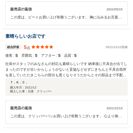
30年前の旧車に保証をつける店も少ない。中古屋で保証があってもトラブル
販売店の返信
2022/05/15
後、なんだかんだ言う店も多い。社長曰く、車を売るのは単に縁の始まり
で、そこからがお客様との付き合いの始まり、と。店に昔からのお客さんが
この度は、ビートお買い上げ有難うございます。 胸に沁みるお言葉有
ちょくちょく訪ねてくるのを見て、なるほど納得した。 当方、東京在住だ
難うございます。今後の私の座右の銘と致し真剣に生きて参ります。
が、近所にこう言う店があり、車を購入出来る人は幸運だ。今、旧車を3台
今後ともご指導の程宜しくお願い致します。 又お暇な時御座いました
維持してるが、誠意ある中古ショップはなかなか出会えない。 中古に完璧
らご来店、お食事でも如何ですか。 スタッフ一同心よりお待ちしてお
素晴らしいお店です
はないができる限りの対応を期待できる店に思える。
ります。
5
総合評価
2021/12/12投稿
点
5
5
5
5
接客 :
雰囲気 :
アフター :
品質 :
社長やスタッフのみなさんの対応も素晴らしいです 納車後に不具合が出てし
まったのですが古いからしょうがないと妥協などせずにきちんと不具合箇所
を直していただきこちらの部分も悪くなりそうだからとその部品まで手配し
て交換していただき感謝しかありません ありがとうございました アニマル
Ｔ．Ｋ．Ｃ．
さんで買って良かったです
購入年月：
2021/12
購入した車：日産 クリッパー
販売店の返信
2021/12/13
この度は、クリッパーバンお買い上げ有難うございます。 心より御礼
申し上げます。 又心温まるお言葉頂き有難うございます。 納車時の車
両トラブル申し訳ございません。 心よりお詫び申し上げます。 今後と