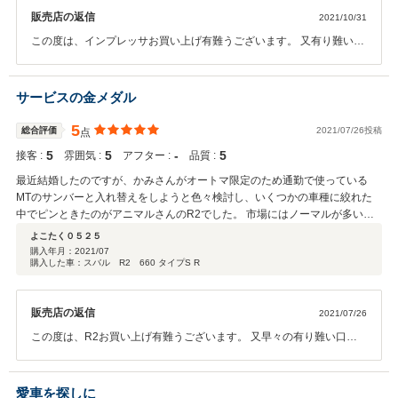
販売店の返信
2021/10/31
この度は、インプレッサお買い上げ有難うございます。 又有り難い口
コミ有難うございます。 お客様のお言葉を胸にスタッフ一同真剣に痒
い所に手が届くサービスに取り組んで参ります。 今後共ご指導の程宜
しくお願い致します。 お暇な時御座いましたら、ご来店お待ち致して
サービスの金メダル
おります。
5
総合評価
2021/07/26投稿
点
5
5
‐
5
接客 :
雰囲気 :
アフター :
品質 :
最近結婚したのですが、かみさんがオートマ限定のため通勤で使っている
MTのサンバーと入れ替えをしようと色々検討し、いくつかの車種に絞れた
中でピンときたのがアニマルさんのR2でした。 市場にはノーマルが多い
中、センスのいいチューニングが施してあるR2を発見できたのでした。 電
よこたく０５２５
話し翌日に見に行っても大丈夫か連絡をしたところ、「お待ちしていま
購入年月：
2021/07
購入した車：スバル R2 660 タイプS R
す！」と 当日、お店に着くとピカピカに洗車中のR2がすぐ目に留まりまし
た。 早速出発し、見た目の良さと乗ったフィーリングに即決できました。
ただ、まだ入庫仕立てとのことで、整備しきれていない部分があり現状引き
販売店の返信
2021/07/26
渡しだったら･･･と少し不安もありましたが、そこは社長が「すべてお客様
の希望通りの完璧な状態にして納車させていただきます。」と言ってくれた
この度は、R2お買い上げ有難うございます。 又早々の有り難い口コ
ので大変心強かったです。（むしろこちらの考えていた完璧以上に仕上げて
ミ心よりお受けいたします。 死ぬ程、愛しているピカピカの奥様に、
くれるって言ってくれました。） 他の投稿者の方からもありますが、「お昼
お車プレゼントされるとお伺い致しました。。 旦那様に、奥様のあふ
食べてきなよ！」とも言われたのですが、この後行ってみたいお店が、、、
れる笑顔プレゼント出来ます様、真剣に新車以上のお車整備、仕上げ
愛車を探しに