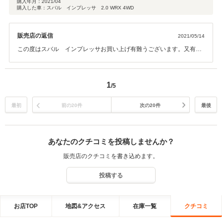
購入年月：
2021/04
購入した車：スバル インプレッサ 2.0 WRX 4WD
販売店の返信
2021/05/14
この度はスバル インプレッサお買い上げ有難うございます。又有り
難い口コミ有難うございます。 スタッフ一同頂きましたお言葉を、心
に刻み頑張ってまいります。御暇なとき御座いましたら是非是非遊び
に来て 下さい。心よりお待ち致しております。
1
/5
最初
前の20件
次の20件
最後
あなたのクチコミを投稿しませんか？
販売店のクチコミを書き込めます。
投稿する
お店TOP
地図&アクセス
在庫一覧
クチコミ