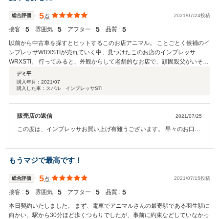
と伝えたところ別のサービスをしていただきました。 従業員さんも楽しそう
頑張ります。 納車の日楽しみにお待ちください。コロナ対策等大変な
に作業をしているし、扱っている車種が通好みな車が多いのも車に対する知
時節御身体ご自愛ください。 宜しくお願い致します。
5
総合評価
2021/07/24投稿
点
識や愛情などであふれているからだと思います。 車を買う機会はなかなかな
いですが、ぜひまたお世話になりたいです。
5
5
5
5
接客 :
雰囲気 :
アフター :
品質 :
以前から中古車を探すとヒットするこのお店アニマル。 ことごとく候補のイ
ンプレッサWRXSTIが売れていく中、見つけたこのお店のインプレッサ
WRXSTI。 行ってみると、外観からして老舗的なお店で、頑固親父がいそう
な雰囲気でした。(無茶苦茶言ってすみません(笑)) 実際迎えてくださったの
デミ平
は、めちゃくちゃ面白くて優しいオーナーさんで、納車まで毎週通ってしま
購入年月：
2021/07
購入した車：スバル インプレッサSTI
うほど、魅力的なお店です。 スタッフさんも優しい方たちばかりで、オーナ
ーさんの粋なはからいで 「飯くってく？」と聞かれ、出前ご飯と飲み物をい
ただき、親戚の家に遊びに行ってる感覚に陥ります。 話を戻すと 車はほぼ
販売店の返信
2021/07/25
純正状態で売られていて、ゴテゴテないじられ方はしていなく、私好みでし
た。 他の売られている車も純正状態でオーナーのセンスが感じられます。
この度は、インプレッサお買い上げ有難うございます。 早々のお口コ
オーナーいわく、お客様に売る車は「自分が乗るつもりで車を作っていく」
ミ有難うございます。心より御礼申し上げます。 お客様の心温まるお
そうで、その言葉で買う決断をしました。 今まで中古車を買うのに、車の状
言葉、胸に抱きスタッフ一同真剣にお客様の笑顔つくりに邁進してま
態や価格で決めてましたが、今回はお店の魅力が勝りました。こんな感覚は
いります。 これからもご指導の程宜しくお願い致します。 お客様のガ
もうマジで最高です！
初めてでした。一生の付き合いになると思います。 ありがとうございまし
レージとしていつでも夜中３時迄お食事用意してお待ち致しておりま
た。
す。インターナショナルアーティストデザイナーとして、お仕事忙し
5
総合評価
2021/07/15投稿
点
い中 コロナ対策等大変な時節御身体ご自愛ください。
5
5
5
5
接客 :
雰囲気 :
アフター :
品質 :
本日契約いたしました。 まず、電車でアニマルさんの最寄駅である羽生駅に
向かい、駅から30分ほど歩くつもりでしたが、事前に約束などしていなかっ