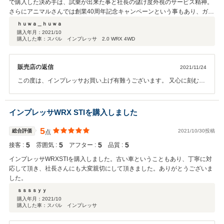
で購入した決め手は、試乗が出来た事と社長の儲け度外視のサービス精神。
さらにアニマルさんでは創業40周年記念キャンペーンという事もあり、ガソ
リン高騰の最中に満タンのサービスはありがたかったです。
ｈｕｗａ＿ｈｕｗａ
購入年月：
2021/10
購入した車：スバル インプレッサ 2.0 WRX 4WD
販売店の返信
2021/11/24
この度は、インプレッサお買い上げ有難うございます。 又心に刻む口
コミ有難うございます。心より御礼申し上げます。 お客様のお言葉、
教訓にスタッフ一同邁進してまいります。 今後ともご指導の程宜しく
お願い致します。 大好きなインプレッサ、素晴らしき人生のパートナ
インプレッサWRX STIを購入しました
ーとしてお楽しみください。 有難うございました。
5
総合評価
2021/10/30投稿
点
5
5
5
5
接客 :
雰囲気 :
アフター :
品質 :
インプレッサWRXSTIを購入しました。古い車ということもあり、丁寧に対
応して頂き、社長さんにも大変親切にして頂きました。ありがとうございま
した。
ｓｓｓｓｙｙ
購入年月：
2021/10
購入した車：スバル インプレッサ