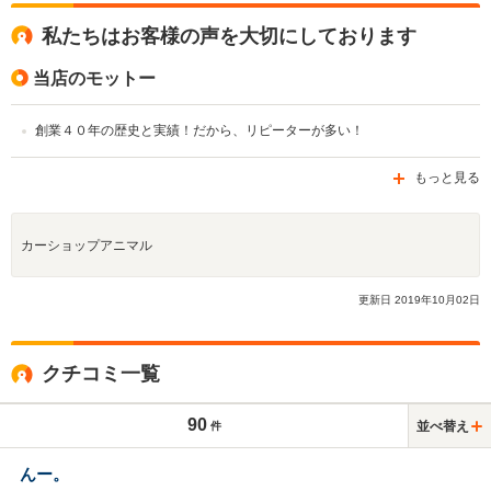
私たちはお客様の声を大切にしております
当店のモットー
創業４０年の歴史と実績！だから、リピーターが多い！
もっと見る
カーショップアニマル
更新日
2019
年
10
月
02
日
クチコミ一覧
90
並べ替え
件
んー。