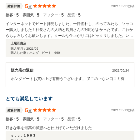
のある時御座いましたら、お車のふるさとアニマルにお越しくださ
5
総合評価
2021/05/21投稿
点
い。スタッフ一同心 首を長くしてお待ち致しております。
5
5
5
5
接客 :
雰囲気 :
アフター :
品質 :
インターネットでビート拝見しました。一目惚れし、のってみたら、ソッコ
ー購入しました！社長さんの人柄と店員さんの対応がよかったです。これか
らもよろしくお願いします。クールな仕上がりにはビックリしました。いか
にも令和３年式によみがえりました。ありがとうございました。
上尾豆腐店
購入年月：
2021/05
購入した車：ホンダ ビート 660
販売店の返信
2021/05/24
ホンダビートお買い上げ有難うございます。 又この上ない口コミ有難
うございます。 お客様のお言葉、胸にお客様のあふれる笑顔を頂けま
すよう真剣に取り組んで参ります。 世界に１台のお客様好みお車、見
付け、つくり、輝くお車おつくり致します。 今後ともご指導の程宜し
とても満足しています
くお願い致します。 コロナ対策等大変な時節御身体ご自愛ください。
御暇な時御座いましたらご来店、心よりスタッフ一同心お待ち致して
5
総合評価
2021/05/13投稿
点
おります。
5
5
5
5
接客 :
雰囲気 :
アフター :
品質 :
好きな車を最高の状態へと仕上げていただけました
ｓ．ｕ．１９９３