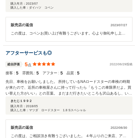
た。お引越しされた事､分からず 登録書類を頂く事が出来なくて､登録
が入り 初めに売れしまった車両よりいいのを探して下さいました。 とても
購入年月：
2023/07
です）。 それならこのドアの閉まりにくさにも納得がいきます。シャーシが
できず、納車遅れてしまい申し訳ありません。 心よりお詫び申し上げ
購入した車：ダイハツ コペン
いいお店です。 本当にありがとうございました。
歪んでいるのかもしれません。 もちろん購入前にそんな話は聞かされていま
ます。お暇な時御座いましたら是非遊び来て下さい。お待ち致してお
せん。他にもドアセンサーまるまるついていなかったり、メーターランプが
ります。
球切れだったりと、よくもまあこれで完璧に仕上げたと言えるなという出来
販売店の返信
2023/07/27
でした。 納期に間に合っていたらまだ納得できたかもしれませんが、納期が
この度は、コペンお買い上げ有難うございます。心より御礼申し上げ
遅れてこれ。 気になる点を指摘すると露骨に嫌そうな態度。 あの言葉を鵜
ます。 お客様の心温まるお言葉胸に、スタッフ一同、お客様の求める
呑みにしなければ・・・なんて。 相手も客商売なんだなぁと実感しました。
お店ずくりに邁進して参ります。 皆様のご意見、ご希望お待ち致して
でも車に罪は無いのでウチに来てくれたからには今度こそ完璧に仕上げてあ
おります。お暇な時御座いましたら遊びに来て下さい。 お待ち致して
げたいと思います。 車が好きな方には正直お勧めできませんが、お昼ご飯に
アフターサービスも◎
おります。
出していただいたお蕎麦はとてもおいしかったです。
5
総合評価
2022/06/29投稿
点
5
5
5
5
接客 :
雰囲気 :
アフター :
品質 :
先日、車検をお願いしました。 所持しているNAロードスターの車検の時期
が来たので、近所の車検屋さんに持って行ったら「もうこの車限界だよ。買
い替えた方がいい」との言葉。 まだまだ行きたいところも沢山あるし、いじ
りたいところも沢山ある。そんな中でもお別れ宣言に絶望し、一時は買取査
きたじ１９９２
定まで行ってました。 ですが、諦めきれず、一縷の希望をもとに4年前にこ
購入年月：
2018/05
購入した車：マツダ ロードスター 1.8 Sスペシャル
のNAロードスターを購入したアニマルさんに電話をすると「大丈夫。いつ
来てもいいよ」という心強いお返事。 翌日店舗に行って車検のお願いをしま
したが、年季が古いのもあり、かなりの調整が必要になりました。 恥ずかし
販売店の返信
2022/06/30
ながら自分は予算がそこまでない状態だったのですが、「懐事情わかってる
から任せておいて」と、車検を通すだけに留まらず、様々な整備を完璧に仕
この度は、ご相談頂き有難うございました。 ４年ぶりのご来店、アニ