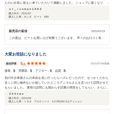
たのに社長に迎えに来ていただいて感動しました。 ショップに着くなり、旧
車で一番見なければならない箇所はタイヤハウス内のサスペンションを含め
ｓｔ＿ｉｃｅｍａｎ１９６３
た状況であることを教わり、結果としては文句のつけてどころがなかったで
購入年月：
2021/07
購入した車：ホンダ ビート 660
す。 また、良いところを探すのではなく悪いところを探してくださいと言わ
れ、更に必ず試乗するのだと言うことで一般道から高速まで試乗させていた
だき、この時点で車両の状態がリアルに分かり安心出来ました。 試乗から帰
販売店の返信
2021/07/15
ってきて社長とともに最終の確認をし、悪いところはすべて対応するととも
に、保証も付けていただけるとのことで、更に40周年記念で、バッテリー新
この度は、ビートお買い上げ有難うございます。 早々のお口コミ有難
品交換、ガソリン満タン、ワイパー、その他消耗品をすべて交換していただ
うございます。心より御礼申し上げます。 お客様の心温まるお言葉、
けるとのこと。 もちろん、クルマの全体的な程度は極上でした！ もう正に
胸に抱きスタッフ一同真剣にお客様の笑顔つくりに邁進してまいりま
至れり尽くせりで、ユーザー目線を実践されているすばらしいショップです
す。 これからもご指導の程宜しくお願い致します。 お客様のガレージ
大変お世話になりました
し、安心してお任せ出来るショップだと感じました！ 帰りはなんと！私の自
としていつでもお待ち致しております。 コロナ対策等大変な時節御身
宅近くまでクルマで高速まで使って送っていただき、もう感謝しかありませ
体ご自愛ください。
5
総合評価
2021/07/04投稿
点
ん。 これもひとえに、すべて社長のお人柄だと感じました。 社長ご自身が
クルマ大好き人間であり、利益優先ではなく、お客様の笑顔のために今まで
5
5
5
5
接客 :
雰囲気 :
アフター :
品質 :
培ってきた経験を余すところなく生かされていらっしゃると思いました。 本
別の中古車屋さんの本命を見に行ったらハズレだったので、せっかくだから
当に心底、これからずっと末長くお付き合いして行きたいと思いました。 本
近くに同じ物件ないか探していたところアニマルさんを見つけて訪問させて
日は誠にありがとうございました。
もらいました。 唐突の訪問にも関わらず試乗の用意をしてもらい、さらには
お昼までご馳走になってしまい本当にありがとうございました。 社長の話を
２０４ｎｗｓ
聞いてたら「ここだったら買ってもいいかも」と思い購入を決めました。 書
購入年月：
2021/06
購入した車：トヨタ アルテッツァ 2.0 RS200 Zエディション
類関係のやり取りでも随時連絡を頂き大変お世話になりました。 そして仕上
がった車はとても綺麗になっててビックリでした。 大切に乗ろうと思いま
す。