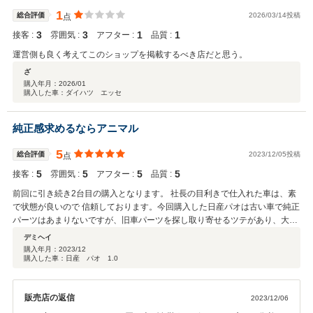
1
総合評価
2026/03/14投稿
点
3
3
1
1
接客 :
雰囲気 :
アフター :
品質 :
運営側も良く考えてこのショップを掲載するべき店だと思う。
ざ
購入年月：
2026/01
購入した車：ダイハツ エッセ
純正感求めるならアニマル
5
総合評価
2023/12/05投稿
点
5
5
5
5
接客 :
雰囲気 :
アフター :
品質 :
前回に引き続き2台目の購入となります。 社長の目利きで仕入れた車は、素
で状態が良いので 信頼しております。今回購入した日産パオは古い車で純正
パーツはあまりないですが、旧車パーツを探し取り寄せるツテがあり、大体
見つけてくれるので、いつもすごいなぁと感激しています笑 アニマルさんで
デミヘイ
車を購入した理由は、もちろん車がいい状態のものが多いと言うのもありま
購入年月：
2023/12
購入した車：日産 パオ 1.0
すが、社長はじめスタッフさんの人情対応が良いのも決めてでした。今の時
代に珍しい車屋さんです。 いつもありがとうございます。これからもよろし
くお願いします！
販売店の返信
2023/12/06