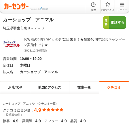
履歴
お気に入り
メニュー
カーショップ アニマル
無
電話する
料
埼玉県羽生市東８－７－６
お客様の”理想”を”カタチ”に出来る！★創業40周年記念キャンペー
ン実施中です★
(2023/12/20更新)
営業時間
10:00～19:00
定休日
木曜日
法人名
カーショップ アニマル
お店TOP
地図&アクセス
在庫一覧
クチコミ
カーショップ アニマル (クチコミ一覧)
4.9
クチコミ総合評価：
（投稿数90件）
4.9
4.9
4.9
4.9
接客 :
雰囲気 :
アフター :
品質 :