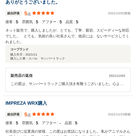
もご指導お願い致します。 寒く成りますが、御身体ご自愛ください。
ありがとうございました。
お暇な時御座いましたら遊びに来てください。 お食事用意してお待ち
しております。
5
総合評価
2021/12/02投稿
点
5
5
5
5
接客 :
雰囲気 :
アフター :
品質 :
ネット販売で、購入しましたが、とても、丁寧、親切、スピーディーな対応
でした。 とても、気前の良い社長さんで、他店には、ないサービスしてく
れました。
コープランド
購入年月：
2021/11
購入した車：スバル サンバートラック
販売店の返信
2021/12/02
この度は、サンバートラックご購入頂き有難うございました。心より
御礼申し上げます。 又納車時不手際が御座いました事、心よりお詫び
申し上げます。 重ねて身に余る口コミ有難うございます。有難がたい
お言葉、胸にスタッフ一同サービスに邁進してまいります。 今後とも
IMPREZA WRX購入
ご指導のほどよろしくお願いします。 寒く成りますが、お仕事頑張っ
て下さい。
5
総合評価
2021/11/23投稿
点
5
5
‐
5
接客 :
雰囲気 :
アフター :
品質 :
社長並びに従業員の皆様、この度はお世話になりました。 私がアニマルさん