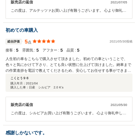
販売店の返信
2021/07/05
この度は、アルテッツァお買い上げ有難うございます。 心より御礼申
し上げます。又心暖まる口コミ有難うございます。お客様のお言葉、
胸にお客様の笑顔づくりに、 スタッフ一同真剣に、取り組んでまいり
ます。今後ともご指導の程切にお願い致します。 御暇なとき御座いま
初めての車購入
したらご来店、お待ち致しております。コロナ対策等大変な時節御身
体ご自愛ください。 有難うございました。
5
総合評価
2021/05/30投稿
点
5
5
5
5
接客 :
雰囲気 :
アフター :
品質 :
人生初の車をこちらで購入させて頂きました。初めての車ということで、
色々と気にかけて下さり、とても良い状態に仕上げて頂けました。納車まで
の作業進捗を電話で教えてくださるため、安心してお任せする事ができまし
た。またこのお店で車を購入したいと思います。ありがとうございました。
こくとう９６
購入年月：
2021/04
購入した車：日産 シルビア 2.0 K’s
販売店の返信
2021/05/30
この度は、シルビアお買い上げ有難うございます。 心より御礼申し上
げます。 又、心温まる口コミ有難うございます。お客様の笑顔にお会
いするの大好きです。 これからも人生のパートナー、素敵なお車造り
に邁進してまいります。 ステキな思い出、胸に抱ききれない程楽しん
感謝しかないです。
でください。コロナ対策等大変な時節御身体ご自愛ください。 お時間