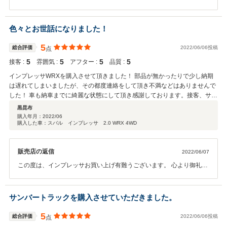
上げ、さらに驚くことに車体もピカピカに。 明細書を見せてもらいました
マルの事忘れずににお越し頂きました事 心より御礼申し上げます。又
が、支払った金額より大幅に費用がかかっていました。感謝してもしきれな
納車時の笑顔、最高に嬉しかったです。 今後とも何なりとお申し付け
い気持ちになりました。 なぜそこまでしてくれるのかと伺うと「完璧にしな
ください。お待ち致しております。 猛暑の折りお身体ご自愛下さい。
色々とお世話になりました！
いと気が済まないんだ」「みんなの喜ぶ顔が見たいだけだから」と仰ってま
した。言葉ではなく行動で示しているので、本心からそう思って仕事をして
5
総合評価
2022/06/06投稿
点
るんだなと思いました。 社長だけでなく従業員の方々も皆さん人柄が暖か
く、ここで車を購入して本当に良かったと思います。 こちらは車だけでな
5
5
5
5
接客 :
雰囲気 :
アフター :
品質 :
く、車を通じて新しい家族と出逢えるような、そんなお店だと思います。 ま
インプレッサWRXを購入させて頂きました！ 部品が無かったりで少し納期
た末永く、お付き合いさせていただきたいと思っています。
は遅れてしまいましたが、その都度連絡をして頂き不満などはありませんで
した！ 車も納車までに綺麗な状態にして頂き感謝しております。接客、サー
ビス性、どれをとっても満足してます！ また何かあればお世話になりたいと
黒昆布
思えるお店でした！この度は本当にありがとうございました！
購入年月：
2022/06
購入した車：スバル インプレッサ 2.0 WRX 4WD
販売店の返信
2022/06/07
この度は、インプレッサお買い上げ有難うございます。 心より御礼申
し上げます。又身に余る口コミ有難うございます。 有り難いお言葉を
胸にスタッフ一同真剣にサービス向上に取り組んで参ります。 今後と
もご指導のほど宜しくお願い致します。
サンバートラックを購入させていただきました。
5
総合評価
2022/06/06投稿
点