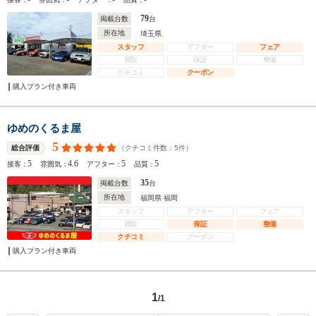
79
掲載台数
台
所在地
埼玉県
スタッフ
アフター
フェア
買取
保証
整備
クチコミ
クーポン
購入プラン付き車両
ゆめのくるま屋
5
（クチコミ件数：
5
件）
総合評価
5
4.6
5
5
接客：
雰囲気：
アフター：
品質：
35
掲載台数
台
所在地
福岡県 福岡
スタッフ
アフター
フェア
買取
保証
整備
クチコミ
クーポン
購入プラン付き車両
1
/1