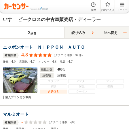
履歴
お気に入り
メニュー
いすゞ ビークロスの中古車販売店・ディーラー
3
絞り込み
並べ替え
店舗
ニッポンオート ＮＩＰＰＯＮ ＡＵＴＯ
4.8
（クチコミ件数：
32
件）
総合評価
4.9
4.7
4.8
4.7
接客：
雰囲気：
アフター：
品質：
400
掲載台数
台
所在地
埼玉県
スタッフ
アフター
フェア
買取
保証
整備
クチコミ
クーポン
購入プラン付き車両
マルミオート
-
（クチコミ件数：
-
件）
総合評価
-
-
-
-
接客：
雰囲気：
アフター：
品質：