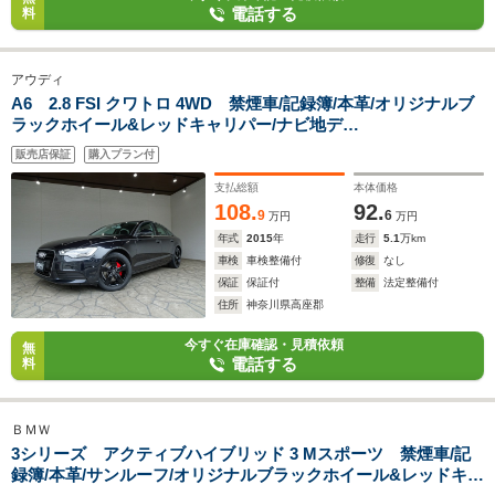
電話する
料
アウディ
A6 2.8 FSI クワトロ 4WD 禁煙車/記録簿/本革/オリジナルブ
ラックホイール&レッドキャリパー/ナビ地デ
ジ/Bluetooth/BOSE/全周囲カメラ/ドラレコ/LED/ETC/スマート
販売店保証
購入プラン付
キー/スペアキー/クルコン/シートヒーター/パワーシート/オート
ライト/
支払総額
本体価格
108.
92.
9
6
万円
万円
年式
2015
年
走行
5.1
万km
車検
車検整備付
修復
なし
保証
保証付
整備
法定整備付
住所
神奈川県高座郡
今すぐ在庫確認・見積依頼
無
電話する
料
ＢＭＷ
3シリーズ アクティブハイブリッド 3 Mスポーツ 禁煙車/記
録簿/本革/サンルーフ/オリジナルブラックホイール&レッドキャ