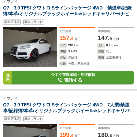
アウディ
Q7 3.0 TFSI クワトロ Sラインパッケージ 4WD 禁煙車/記録
簿/本革/オリジナルブラックホイール&レッドキャリパー/ナビ地
デジ/Bluetooth/BOSE/バックカメラ/HID/ETC/スマートキー/ス
販売店保証
購入プラン付
ペアキー/クルコン/シートヒーター/パドルシフト/パワーゲート/
オートライト/
支払総額
本体価格
157.
147.
9
9
万円
万円
年式
2012
年
走行
6.1
万km
車検
'27/05
修復
なし
保証
保証付
整備
法定整備付
住所
神奈川県高座郡
今すぐ在庫確認・見積依頼
無
電話する
料
アウディ
Q7 3.0 TFSI クワトロ Sラインパッケージ 4WD 7人乗/禁煙
車/記録簿/本革/オリジナルブラックホイール&レッドキャリパ
ー/ナビ地デジ/Bluetooth/BOSE/Bカメラ/フリップダウ
販売店保証
購入プラン付
ン/HID/ETC/スマートキー/スペアキー/クルコン/シートヒータ
ー/パドルシフト/パワーゲート
支払総額
本体価格
199.
180.
9
6
万円
万円