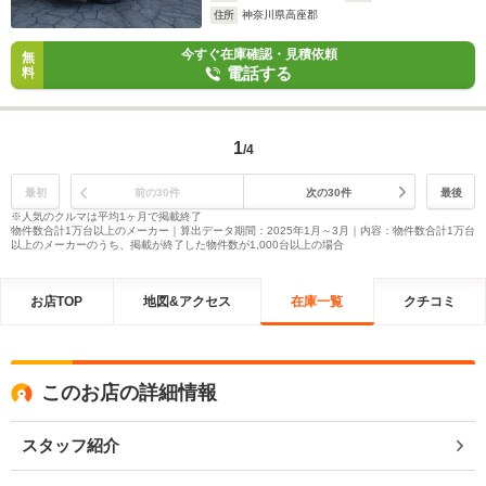
住所
神奈川県高座郡
今すぐ在庫確認・見積依頼
無
電話する
料
1
/4
最初
前の30件
次の30件
最後
※人気のクルマは平均1ヶ月で掲載終了
物件数合計1万台以上のメーカー｜算出データ期間：2025年1月～3月｜内容：物件数合計1万台
以上のメーカーのうち、掲載が終了した物件数が1,000台以上の場合
お店TOP
地図&アクセス
在庫一覧
クチコミ
このお店の詳細情報
スタッフ紹介