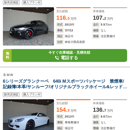
リパー/ナビ地デジ/Bluetooth/Bカメラ/HID/ETC/スマートキー/
販売店保証
購入プラン付
クルーズコントロール/シートヒーター/パドルシフト/オートラ
イト/パワーシート/
支払総額
本体価格
116.
107.
9
2
万円
万円
年式
2013
年
走行
5.9
万km
車検
'27/12
修復
なし
保証
保証付
整備
法定整備付
住所
神奈川県高座郡
今すぐ在庫確認・見積依頼
無
電話する
料
ＢＭＷ
6シリーズグランクーペ 640i Mスポーツパッケージ 禁煙車/
記録簿/本革/サンルーフ/オリジナルブラックホイール&レッドキ
ャリパー/ナビ地デジ/Bluetooth/Bカメラ/ドラレコ/LED/ETC/ス
販売店保証
購入プラン付
マートキー/クルコン/パドルシフト/シートヒーター/パワーシー
ト/オートライト/
支払総額
本体価格
154.
136.
9
7
万円
万円
年式
2013
年
走行
8.8
万km
車検
車検整備付
修復
なし
保証
保証付
整備
法定整備付