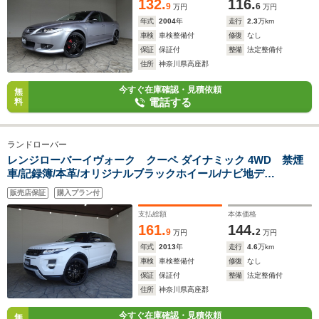
132.
116.
9
6
万円
万円
年式
2004
年
走行
2.3
万km
車検
車検整備付
修復
なし
保証
保証付
整備
法定整備付
住所
神奈川県高座郡
今すぐ在庫確認・見積依頼
無
電話する
料
ランドローバー
レンジローバーイヴォーク クーペ ダイナミック 4WD 禁煙
車/記録簿/本革/オリジナルブラックホイール/ナビ地デ
ジ/Bluetooth/MERIDIAN/フロント&サイド&バックカメ
販売店保証
購入プラン付
ラ/HID/ETC/スマートキー/クルーズコントロール/シートヒータ
ー/パドルシフト/オートライト/FOG/
支払総額
本体価格
161.
144.
9
2
万円
万円
年式
2013
年
走行
4.6
万km
車検
車検整備付
修復
なし
保証
保証付
整備
法定整備付
住所
神奈川県高座郡
今すぐ在庫確認・見積依頼
無