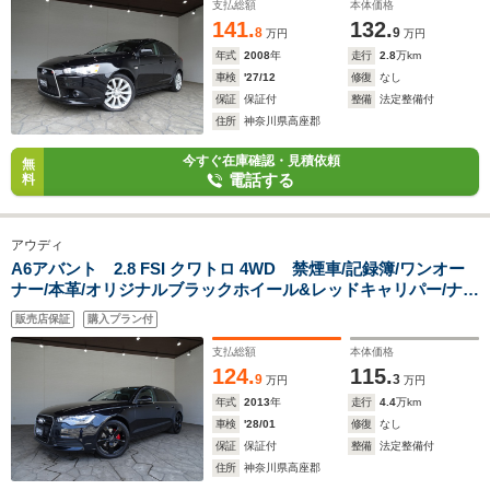
ミラー/フォグランプ/18インチアルミ/
支払総額
本体価格
141.
132.
8
9
万円
万円
年式
2008
年
走行
2.8
万km
車検
'27/12
修復
なし
保証
保証付
整備
法定整備付
住所
神奈川県高座郡
今すぐ在庫確認・見積依頼
無
電話する
料
アウディ
A6アバント 2.8 FSI クワトロ 4WD 禁煙車/記録簿/ワンオー
ナー/本革/オリジナルブラックホイール&レッドキャリパー/ナビ
地デジ/Bluetooth/BOSE/バックカメラ/ドラレコ/LED/ETC/スマ
販売店保証
購入プラン付
ートキー/スペアキー/クルコン/シートヒーター/パワーゲート/
支払総額
本体価格
124.
115.
9
3
万円
万円
年式
2013
年
走行
4.4
万km
車検
'28/01
修復
なし
保証
保証付
整備
法定整備付
住所
神奈川県高座郡