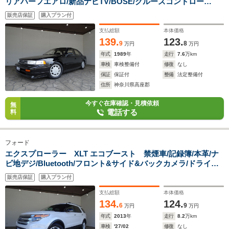
リアハーフエアロ/新品ナビTV/BOSE/クルーズコントロー
ル/SPORTスイッチ/パワーシート/オートエアコン/パワステ/パ
販売店保証
購入プラン付
ワーウィンドウ/電格ミラー/15インチ純正アルミ/
支払総額
本体価格
139.
123.
9
8
万円
万円
年式
1989
年
走行
7.6
万km
車検
車検整備付
修復
なし
保証
保証付
整備
法定整備付
住所
神奈川県高座郡
今すぐ在庫確認・見積依頼
無
電話する
料
フォード
エクスプローラー XLT エコブースト 禁煙車/記録簿/本革/ナ
ビ地デジ/Bluetooth/フロント&サイド&バックカメラ/ドライブ
レコーダー/ETC/キーレス/スペアキー/クルーズコントロー
販売店保証
購入プラン付
ル/BSM/シートヒーター/パワーシート/オートライト/ルーフレ
ール/18AW/
支払総額
本体価格
134.
124.
6
9
万円
万円
年式
2013
年
走行
8.2
万km
車検
'27/02
修復
なし