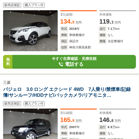
トキー/スペアキー/ACC/パドルシフト/パワーゲート/アクティブ
販売店保証
購入プラン付
セーフティ/BSM/レーンアシスト/オートライト/ルーフレー
ル/18AW/
支払総額
本体価格
134.
119.
9
3
万円
万円
年式
2018
年
走行
7.1
万km
車検
車検整備付
修復
なし
保証
保証付
整備
法定整備付
住所
神奈川県高座郡
今すぐ在庫確認・見積依頼
無
電話する
料
三菱
パジェロ 3.0 ロング エクシード 4WD 7人乗り/禁煙車/記録
簿/サンルーフ/HDDナビ/バックカメラ/リアモニタ
ー/ROCKFORD/HID/ETC/キーレス/スペアキー/クルーズコント
販売店保証
購入プラン付
ロール/オートライト/オートエアコン/ルーフレール/ドアバイザ
ー/フォグランプ/17AW/
支払総額
本体価格
165.
146.
9
8
万円
万円
年式
2007
年
走行
6.9
万km
車検
車検整備付
修復
なし