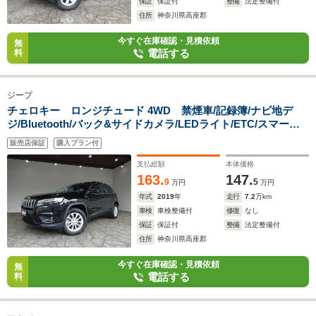
保証
保証付
整備
法定整備付
住所
神奈川県高座郡
今すぐ在庫確認・見積依頼
無
電話する
料
ジープ
チェロキー ロンジチュード 4WD 禁煙車/記録簿/ナビ地デ
ジ/Bluetooth/バック&サイドカメラ/LEDライト/ETC/スマート
キー/スペアキー/ACC/パドルシフト/パワーゲート/アクティブパ
販売店保証
購入プラン付
ークセンス/レーンセンス/BSM/オートライト/オートエアコ
ン/17AW/FOG
支払総額
本体価格
163.
147.
9
5
万円
万円
年式
2019
年
走行
7.2
万km
車検
車検整備付
修復
なし
保証
保証付
整備
法定整備付
住所
神奈川県高座郡
今すぐ在庫確認・見積依頼
無
電話する
料