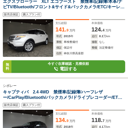
エクスプローラー XLT エコブースト 禁煙車/記録簿/本革/ナ
ビTV/Bluetooth/フロント&サイド&バックカメラ/ETC/キーレ
ス/スペアキー/クルーズコントロール/シートヒーター/BSM/オ
販売店保証
購入プラン付
ートライト/パワーシート/ルーフレール/オートエアコ
ン/FOG/18AW/
支払総額
本体価格
141.
124.
9
4
万円
万円
年式
2015
年
走行
8.2
万km
車検
車検整備付
修復
なし
保証
保証付
整備
法定整備付
住所
神奈川県高座郡
今すぐ在庫確認・見積依頼
無
電話する
料
シボレー
キャプティバ 2.4 4WD 禁煙車/記録簿/ハーフレザ
ー/CarPlay/Bluetooth/バックカメラ/ドライブレコーダー/ETC/
キーレス/スペアキー/クルーズコントロール/パワーシート/オー
販売店保証
購入プラン付
トライト/オートエアコン/ルーフレール/前後ソナー/FOG/19AW/
支払総額
本体価格
134.
118.
9
7
万円
万円
年式
2018
年
走行
4.1
万km