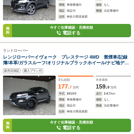
車検
車検整備付
修復
なし
保証
保証付
整備
法定整備付
住所
神奈川県高座郡
今すぐ在庫確認・見積依頼
無
電話する
料
ランドローバー
レンジローバーイヴォーク プレステージ 4WD 禁煙車/記録
簿/本革/ガラスルーフ/オリジナルブラックホイール/ナビ地デ
ジ/Bluetooth/MERIDIAN/フロント&サイド&バックカメ
販売店保証
購入プラン付
ラ/HID/ETC/スマートキー/クルコン/シート&ステアヒーター/パ
ドルシフト/パワーゲート/
支払総額
本体価格
177.
159.
7
9
万円
万円
年式
2013
年
走行
3.6
万km
車検
車検整備付
修復
なし
保証
保証付
整備
法定整備付
住所
神奈川県高座郡
今すぐ在庫確認・見積依頼
無
電話する
料