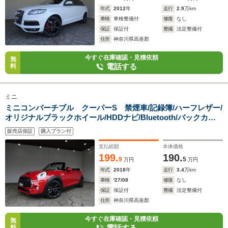
年式
2012
年
走行
2.9
万km
車検
車検整備付
修復
なし
保証
保証付
整備
法定整備付
住所
神奈川県高座郡
今すぐ在庫確認・見積依頼
無
電話する
料
ミニ
ミニコンバーチブル クーパーS 禁煙車/記録簿/ハーフレザー/
オリジナルブラックホイール/HDDナビ/Bluetooth/バックカメ
ラ/LED/ETC/スマートキー/スペアキー/シートヒーター/オート
販売店保証
購入プラン付
ライト/オートエアコン/アイドリングストップ/電動オープ
ン/FOG/
支払総額
本体価格
199.
190.
9
5
万円
万円
年式
2018
年
走行
3.4
万km
車検
'27/08
修復
なし
保証
保証付
整備
法定整備付
住所
神奈川県高座郡
今すぐ在庫確認・見積依頼
無
電話する
料