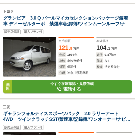
トヨタ
グランビア 3.0 Q パールマイカセレクションパッケージ装着
車 ディーゼルターボ 禁煙車/記録簿/ツインムーンルーフ/ナビ
地デジ/Bluetooth/バックカメラ/フリップダウン/イージークロ
販売店保証
購入プラン付
ーザー/電動カーテン/後席エアコン/キーレス/スペアキー/パワー
シート/オートライト/前後クリアランスソナー/
支払総額
本体価格
121.
104.
9
1
万円
万円
年式
1997
年
走行
6.4
万km
車検
車検整備付
修復
なし
保証
保証付
整備
法定整備付
住所
神奈川県高座郡
今すぐ在庫確認・見積依頼
無
電話する
料
三菱
ギャランフォルティススポーツバック 2.0 ラリーアート
4WD ツインクラッチSST/禁煙車/記録簿/ワンオーナー/ナビ地
デジ/Rockford/バックカメラ/HID/ETC/スマートキー/クルーズ
販売店保証
購入プラン付
コントロール/パドルシフト/オートライト/オートエアコン/電格