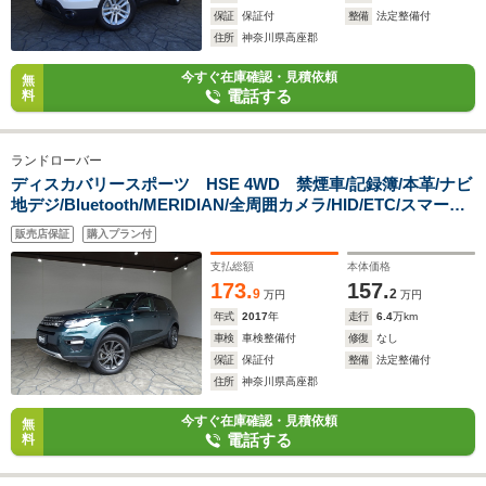
保証
保証付
整備
法定整備付
住所
神奈川県高座郡
今すぐ在庫確認・見積依頼
無
電話する
料
ランドローバー
ディスカバリースポーツ HSE 4WD 禁煙車/記録簿/本革/ナビ
地デジ/Bluetooth/MERIDIAN/全周囲カメラ/HID/ETC/スマート
キー/クルーズコントロール/AEB/LDW/BSM/シートヒーター/ス
販売店保証
購入プラン付
テアリングヒーター/パドルシフト/パワーゲート/オートライ
ト/18AW/
支払総額
本体価格
173.
157.
9
2
万円
万円
年式
2017
年
走行
6.4
万km
車検
車検整備付
修復
なし
保証
保証付
整備
法定整備付
住所
神奈川県高座郡
今すぐ在庫確認・見積依頼
無
電話する
料