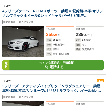
ＢＭＷ
4シリーズクーペ 435i Mスポーツ 禁煙車/記録簿/本革/オリジ
ナルブラックホイール&レッドキャリパー/ナビ地デ
ジ/Bluetooth/Bカメラ/LED/ETC/スマートキー/スペアキー/クル
販売店保証
購入プラン付
ーズコントロール/シートヒーター/パドルシフト/インテリジェ
ントセーフティ
支払総額
本体価格
255.
239.
9
4
万円
万円
年式
2013
年
走行
3.6
万km
車検
車検整備付
修復
なし
保証
保証付
整備
法定整備付
住所
神奈川県高座郡
今すぐ在庫確認・見積依頼
無
電話する
料
ＢＭＷ
NEW
5シリーズ アクティブハイブリッド 5 ラグジュアリー 禁煙
車/記録簿/本革/サンルーフ/オリジナルブラックホイール&レッ
ドキャリパー/ナビ地デジ/Bluetooth/バックカメラ/LED/ETC/ス
販売店保証
購入プラン付
マートキー/スペアキー/シートヒーター/ACC/インテリジェント
セーフティ/BSM/LDW/
支払総額
本体価格