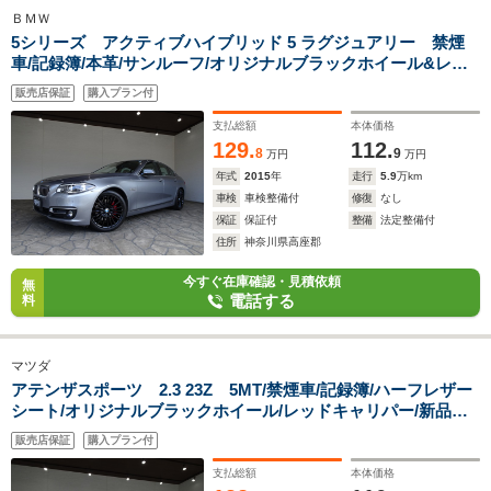
ＢＭＷ
5シリーズ アクティブハイブリッド 5 ラグジュアリー 禁煙
車/記録簿/本革/サンルーフ/オリジナルブラックホイール&レッ
ドキャリパー/ナビ地デジ/Bluetooth/Bカメラ/ドラレ
販売店保証
購入プラン付
コ/LED/ETC/スマートキー/スペアキー/シートヒータ
ー/ACC/BSM/LDW/インテリジェントセーフティ/
支払総額
本体価格
129.
112.
8
9
万円
万円
年式
2015
年
走行
5.9
万km
車検
車検整備付
修復
なし
保証
保証付
整備
法定整備付
住所
神奈川県高座郡
今すぐ在庫確認・見積依頼
無
電話する
料
マツダ
アテンザスポーツ 2.3 23Z 5MT/禁煙車/記録簿/ハーフレザー
シート/オリジナルブラックホイール/レッドキャリパー/新品ナ
ビTV/BOSE/HIDヘッドライト/キーレス/ブラックルーフ&ドア
販売店保証
購入プラン付
ミラー/リアウィング/オートエアコン/電格ミラー/フォグランプ
支払総額
本体価格