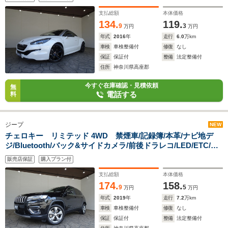
オートライト/前後ソナー/電動リアウィング/
支払総額
本体価格
134.
119.
9
3
万円
万円
年式
2016
年
走行
6.0
万km
車検
車検整備付
修復
なし
保証
保証付
整備
法定整備付
住所
神奈川県高座郡
今すぐ在庫確認・見積依頼
無
電話する
料
ジープ
NEW
チェロキー リミテッド 4WD 禁煙車/記録簿/本革/ナビ地デ
ジ/Bluetooth/バック&サイドカメラ/前後ドラレコ/LED/ETC/ス
マートキー/スペアキー/ACC/シートヒーター&クーラー/パドル
販売店保証
購入プラン付
シフト/パワーゲート/AEB/BSM/レーンセンス/パークセン
ス/17AW/
支払総額
本体価格
174.
158.
9
5
万円
万円
年式
2019
年
走行
7.2
万km
車検
車検整備付
修復
なし
保証
保証付
整備
法定整備付