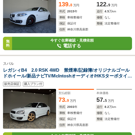
139.
122.
8
9
万円
万円
年式
2015
年
走行
4.5
万km
車検
車検整備付
修復
なし
保証
保証付
整備
法定整備付
住所
神奈川県高座郡
今すぐ在庫確認・見積依頼
無
電話する
料
スバル
レガシィB4 2.0 RSK 4WD 禁煙車/記録簿/オリジナルゴール
ドホイール/新品ナビTV/McIntoshオーディオ/HKSターボタイマ
ー/momoステアリング/HID/ETC/キーレス/スペアキー/スポーツ
販売店保証
購入プラン付
シフト/パワーシート/トランクスポイラー/オートエアコン/FOG/
支払総額
本体価格
73.
57.
9
5
万円
万円
年式
2003
年
走行
8.2
万km
車検
車検整備付
修復
なし
保証
保証付
整備
法定整備付
住所
神奈川県高座郡