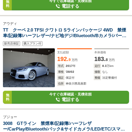
今すぐ在庫確認・見積依頼
無
電話する
料
アウディ
TT クーペ 2.0 TFSI クワトロ Sラインパッケージ 4WD 禁煙
車/記録簿/ハーフレザー/ナビ地デジ/Bluetooth/Bカメラ/バーチ
ャルコックピット/LED/ETC/スマートキー/スペアキー/クルーズ
販売店保証
購入プラン付
コントロール/パドルシフト/オートホールド/オートライト/アイ
ドリングストップ/18AW/
支払総額
本体価格
192.
183.
9
8
万円
万円
年式
2017
年
走行
8.3
万km
車検
'28/02
修復
なし
保証
保証付
整備
法定整備付
住所
神奈川県高座郡
今すぐ在庫確認・見積依頼
無
電話する
料
プジョー
3008 GTライン 禁煙車/記録簿/ハーフレザ
ー/CarPlay/Bluetooth/バック&サイドカメラ/LED/ETC/スマー