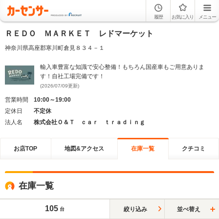
履歴
お気に入り
メニュー
ＲＥＤＯ ＭＡＲＫＥＴ レドマーケット
神奈川県高座郡寒川町倉見８３４－１
輸入車豊富な知識で安心整備！もちろん国産車もご用意ありま
す！自社工場完備です！
(2026/07/09更新)
営業時間
10:00～19:00
定休日
不定休
法人名
株式会社Ｏ＆Ｔ ｃａｒ ｔｒａｄｉｎｇ
お店TOP
地図&アクセス
在庫一覧
クチコミ
在庫一覧
105
絞り込み
並べ替え
台