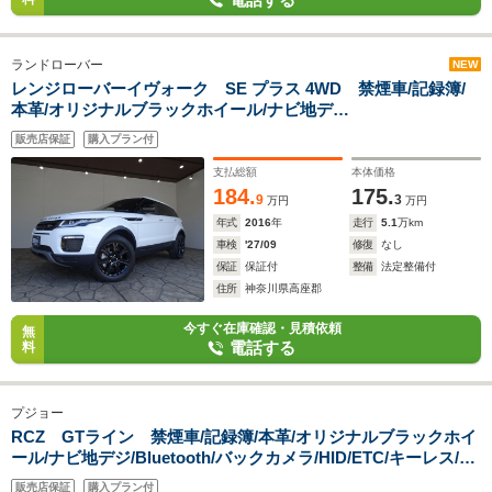
ランドローバー
NEW
レンジローバーイヴォーク SE プラス 4WD 禁煙車/記録簿/
本革/オリジナルブラックホイール/ナビ地デ
ジ/Bluetooth/MERIDIAN/全周囲カメラ/前後ドラレコ/HID/ETC/
販売店保証
購入プラン付
スマートキー/クルコン/シートヒーター/パドルシフト/パワーゲ
ート/パワーシート/オートライト/
支払総額
本体価格
184.
175.
9
3
万円
万円
年式
2016
年
走行
5.1
万km
車検
'27/09
修復
なし
保証
保証付
整備
法定整備付
住所
神奈川県高座郡
今すぐ在庫確認・見積依頼
無
電話する
料
プジョー
RCZ GTライン 禁煙車/記録簿/本革/オリジナルブラックホイ
ール/ナビ地デジ/Bluetooth/バックカメラ/HID/ETC/キーレス/ス
ペアキー/クルーズコントロール/シートヒーター/パワーシート/
販売店保証
購入プラン付