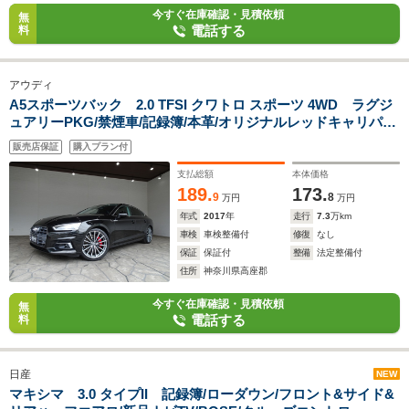
今すぐ在庫確認・見積依頼
無
電話する
料
アウディ
A5スポーツバック 2.0 TFSI クワトロ スポーツ 4WD ラグジ
ュアリーPKG/禁煙車/記録簿/本革/オリジナルレッドキャリパー/
ナビ地デジ/CarPlay/Bluetooth/全周囲カメラ/LED/ETC/スマー
販売店保証
購入プラン付
トキー/ACC/シートヒーター/パドルシフト/パワーゲート/パーク
アシスト/BSM/19AW/
支払総額
本体価格
189.
173.
9
8
万円
万円
年式
2017
年
走行
7.3
万km
車検
車検整備付
修復
なし
保証
保証付
整備
法定整備付
住所
神奈川県高座郡
今すぐ在庫確認・見積依頼
無
電話する
料
日産
NEW
マキシマ 3.0 タイプII 記録簿/ローダウン/フロント&サイド&