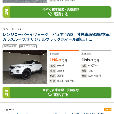
住所
神奈川県高座郡
今すぐ在庫確認・見積依頼
無
電話する
料
ランドローバー
レンジローバーイヴォーク ピュア 4WD 禁煙車/記録簿/本革/
ガラスルーフ/オリジナルブラックホイール/純正ナ
ビ/Bluetooth/MERIDIAN/F&S&Bカメラ/ミラー型ドラレ
販売店保証
購入プラン付
コ/HID/ETC/スマートキー/スペアキー/クルコン/シートヒータ
ー/パドルシフト/パワーゲート/
支払総額
本体価格
164.
155.
9
3
万円
万円
年式
2014
年
走行
6.4
万km
車検
'27/03
修復
なし
保証
保証付
整備
法定整備付
住所
神奈川県高座郡
今すぐ在庫確認・見積依頼
無
電話する
料
フォード
NEW