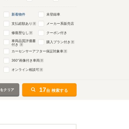
新着物件
未登録車
支払総額あり
メーカー系販売店
修復歴なし
クーポン付き
車両品質評価書
購入プラン付き
付き
カーセンサーアフター保証対象車
360
°画像付き車両
オンライン相談可
17
件をクリア
台 検索する