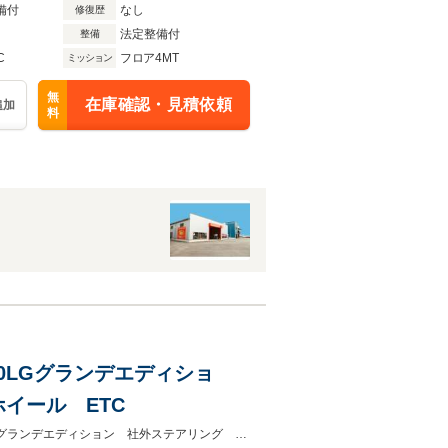
備付
なし
修復歴
法定整備付
整備
C
フロア4MT
ミッション
無
在庫確認・見積依頼
追加
料
2.0LGグランデエディショ
イール ETC
☆要来店予約☆社外ステアリング 社外ホイール 社外オーディオ ETC2.0LGグランデエディション 社外ステアリング 社外オーディオ 社外ホイール ETC