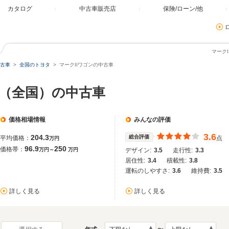
カタログ
中古車販売店
保険/ローン/他
マーク
古車
全国のトヨタ
マークIIワゴンの中古車
ン（全国）の中古車
価格相場情報
みんなの評価
3.6
204.3
総合評価
平均価格：
点
万円
96.9
250
価格帯：
万円～
万円
デザイン:
3.5
走行性:
3.3
居住性:
3.4
積載性:
3.8
運転のしやすさ:
3.6
維持費:
3.5
詳しく見る
詳しく見る