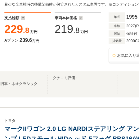
1995
年式
支払総額
車両本体価格
229
219
2027(
車検
.8
.8
万円
万円
保証付
保証
239.6
A
プラン
万円
2000C
排気量
お気に入り
クチコミ評価：－
ＮｅｏＣｌａ（ネオクラ）は、旧車・ネオクラシックカー・ヤングタイマーの専門店です
トヨタ
マークIIワゴン 2.0 LG NARDIステアリング 
ンプ LEDスモール HIDヘッド Fフォグ BBS16A