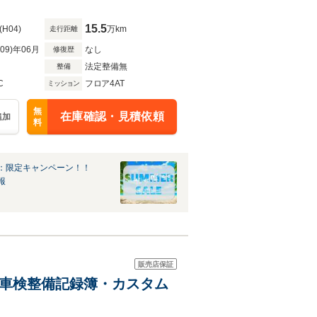
15.5
(H04)
万km
走行距離
R09)年06月
なし
修復歴
法定整備無
整備
C
フロア4AT
ミッション
無
在庫確認・見積依頼
追加
料
：限定キャンペーン！！
報
販売店保証
ン 全車検整備記録簿・カスタム