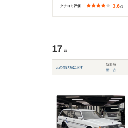
3.6
クチコミ評価
点
17
台
新着順
元の並び順に戻す
新
古