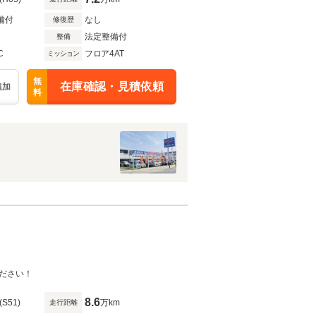
備付
なし
修復歴
法定整備付
整備
C
フロア4AT
ミッション
無
在庫確認・見積依頼
追加
料
ださい！
8.6
(S51)
万km
走行距離