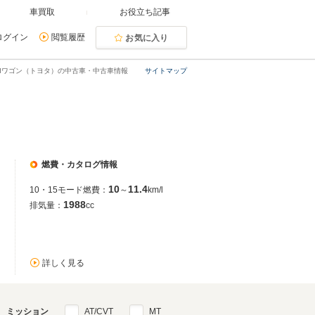
車買取
お役立ち記事
ログイン
閲覧履歴
お気に入り
IIワゴン（トヨタ）の中古車・中古車情報
サイトマップ
燃費・カタログ情報
10
11.4
10・15モード燃費：
～
km/l
1988
排気量：
cc
詳しく見る
ミッション
AT/CVT
MT