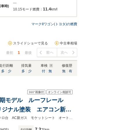
---
新車時)
11.4
10.15モード燃費：
km/l
マークIIワゴン(トヨタ)の燃費
スライドショーで見る
中古車相場
1
前へ
次へ
最初
最後
走行距離
排気量
車検
修復歴
多
少
多
少
付
無
無
有
360°
画像付
オンライン相談可
ン 後期モデル ルーフレール
リジナル塗装 エアコン新ガ
テアリング 修復歴なし 禁
後期モデル ルーフレール フロントスポイラー ツインリアワイパー走行7万キロ台 AC新ガス モケットシート オートライト ウッドステア 下回り腐食なし 機関良好 禁煙
7.2
(H05)
万km
走行距離