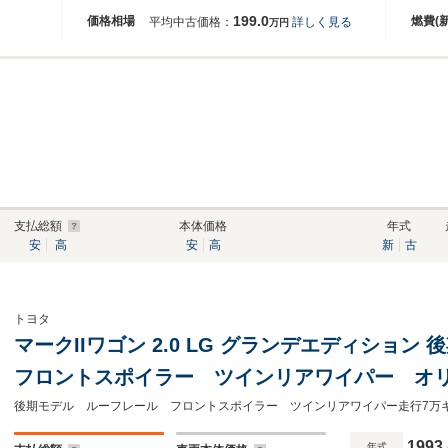
199.0
価格相場
燃費(
平均中古価格：
詳しく見る
万円
支払総額
本体価格
年式
安
高
安
高
新
古
トヨタ
マークIIワゴン 2.0 LG グランデエディショ
フロントスポイラー ツインリアワイパー オ
ス モケットシート オートライト ウッドス
煙車
1993
年式