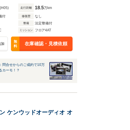
18.5
(H05)
万km
走行距離
備付
なし
修復歴
法定整備付
整備
C
フロア4AT
ミッション
無
在庫確認・見積依頼
追加
料
：問合せからのご成約で10万
るカーモ！？
ダウン ケンウッドオーディオ オ