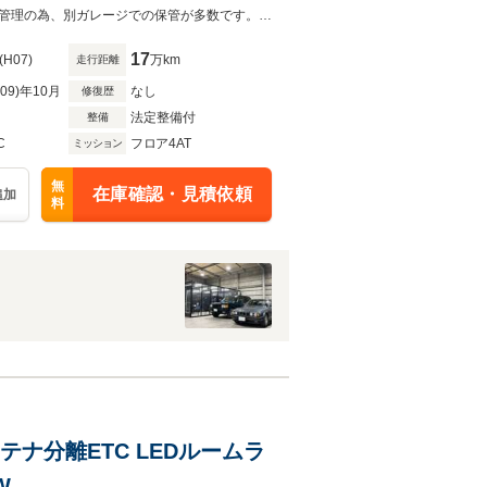
希少な全車検時の整備記録簿が保管されたカスタム車両です。※コンディション管理の為、別ガレージでの保管が多数です。ご来店の際はご連絡をお願い申し上げます。
17
(H07)
万km
走行距離
R09)年10月
なし
修復歴
法定整備付
整備
C
フロア4AT
ミッション
無
在庫確認・見積依頼
追加
料
アンテナ分離ETC LEDルームラ
W