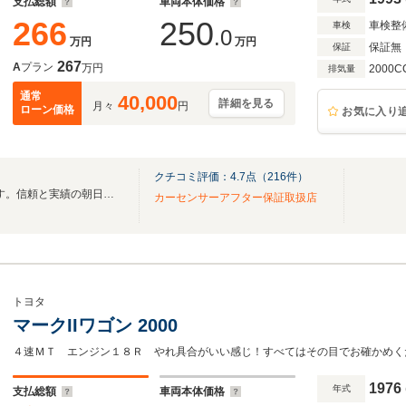
支払総額
車両本体価格
266
250
車検整
車検
.0
万円
万円
保証無
保証
267
A
プラン
万円
2000C
排気量
通常
40,000
詳細を見る
月々
円
ローン価格
お気に入り
クチコミ評価：
4.7
点（
216
件）
創業40年!全国納車対応致します。信頼と実績の朝日オートセンター。
カーセンサーアフター保証取扱店
トヨタ
マークIIワゴン 2000
４速ＭＴ エンジン１８Ｒ やれ具合がいい感じ！すべてはその目でお確かめく
1976
年式
支払総額
車両本体価格