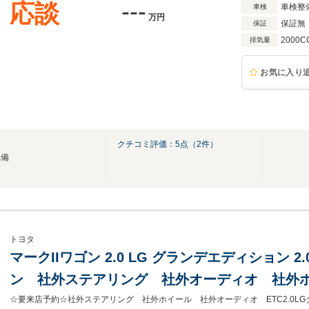
---
応談
車検整
車検
万円
保証無
保証
2000C
排気量
お気に入り
クチコミ評価：
5
点（
2
件）
完備
トヨタ
マークIIワゴン 2.0 LG グランデエディション 
ン 社外ステアリング 社外オーディオ 社外ホ