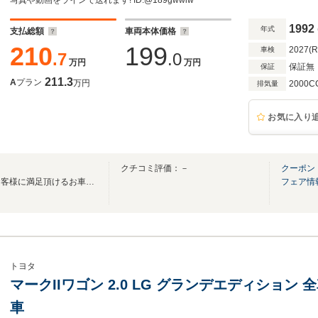
写真や動画をラインで送れます! ID:@189gwwiw
1992
年式
支払総額
車両本体価格
210
199
2027(
車検
.7
.0
万円
万円
保証無
保証
211.3
A
プラン
万円
2000C
排気量
お気に入り
クチコミ評価：－
クーポン
高品質・低価格にこだわり、お客様に満足頂けるお車を厳選してご提供！！
フェア情
トヨタ
マークIIワゴン 2.0 LG グランデエディショ
車