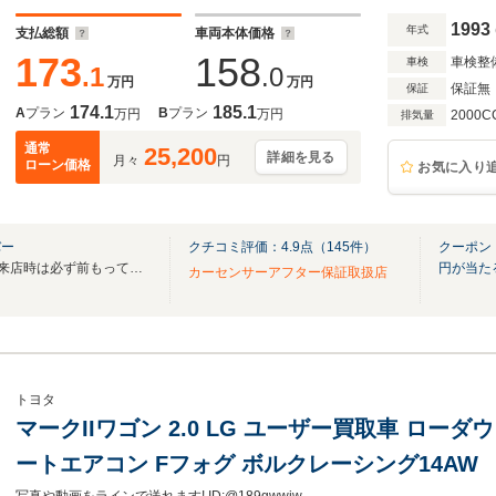
1993
年式
支払総額
車両本体価格
173
158
車検整
車検
.1
.0
万円
万円
保証無
保証
174.1
185.1
A
プラン
B
プラン
万円
万円
2000C
排気量
通常
25,200
詳細を見る
月々
円
ローン価格
お気に入り
バー
クチコミ評価：
4.9
点（
145
件）
クーポン
営業時間10：00～19：00 ご来店時は必ず前もってご連絡をお願い致します。
円が当た
カーセンサーアフター保証取扱店
トヨタ
マークIIワゴン 2.0 LG ユーザー買取車 ロー
ートエアコン Fフォグ ボルクレーシング14AW