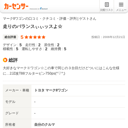
比較リスト
メニュー
マークIIワゴンの口コミ・クチコミ・評価・評判 | ゲストさん
走りのバランスぃぃッスよ☆
5
総合評価
投稿日：
2006
年
12
月
21
日
5
2
2
デザイン :
走行性 :
居住性 :
5
2
5
積載性 :
運転しやすさ :
維持費 :
総評
大好きなマークⅡワゴン☆この車で同じの３台目だけどついにはこんな仕様
に…2JZ改T88フルタービン750ps(^▽^;)
メーカー・車種
トヨタ マークIIワゴン
モデル
-
グレード
-
所有者
自分のクルマ