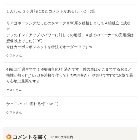
しんしん ３ヶ月前にまたコメントがあるし(・ω・)笑
リアはホーシングだったのをマークⅡ90系を移植しまして４輪独立に成功
☆
デフのインチアップでパワーに対しての追従、４独でのコーナーの安定感は
想像以上でした(｀∀´)
今はカーボンボンネットを特注でオーダー中ですｗ
ゲストさん
4独はｽｺﾞ過ぎです！ 4輪独立化ｽｺﾞ過ぎです！僕の車はそこまでするお金と
根性が無く(*_*)ﾗﾃﾗﾙを溶接で作ってﾀﾞｳﾝｻｽ4巻きﾌﾞｯﾀ切りです(^o^;お陰で乗
り心地は最悪です☆
ゲストさん
かっこいい！ 惚れるｰ(*´･ω･｀)
ゲストさん
コメントを書く
※1000文字以内