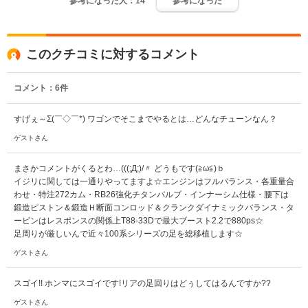
参考になった人：
14
参考になった
このクチコミに対するコメント
コメント：
6
件
すげぇ～Σ(￣◇￣*) ワゴンでそこまでやるとは…どんなチューンなん？
ゲストさん
まさかコメントがくるとわ…(((;Д;)/〃 どうもです(≧ω≦)ｂ
イジリに関しては一通りやってますよ☆エンジンはフルバランス・各重量合
わせ・特注272カム・RB26強化チタンバルブ・インナーシム仕様・腰下は
鍛造ピストン＆鍛造Ｈ断面コンロッド＆クランクダイナミックバランス・タ
ービンはレスポンスの関係上T88-33Dで最大ブースト2.2で880ps☆
足周りが厳しいんで近々100系シリーズの足を総移植します☆
ゲストさん
スゴイ!! ホンマにスゴイです!リアの足回りはどぅしてはるんですか??
ゲストさん