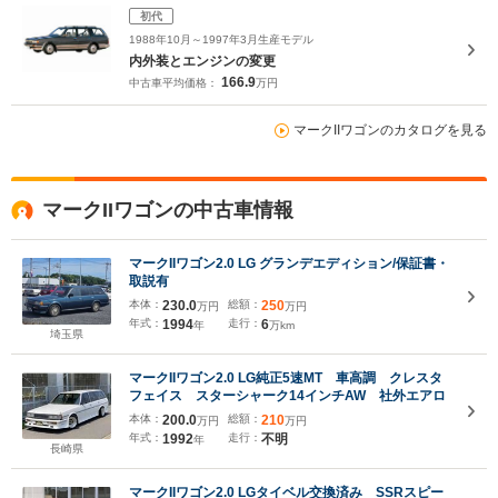
初代
1988年10月～1997年3月生産モデル
内外装とエンジンの変更
166.9
中古車平均価格：
万円
マークIIワゴンのカタログを見る
マークIIワゴンの中古車情報
マークIIワゴン2.0 LG グランデエディション/保証書・
取説有
本体：
230.0
総額：
250
万円
万円
年式：
1994
走行：
6
年
万km
埼玉県
マークIIワゴン2.0 LG純正5速MT 車高調 クレスタ
フェイス スターシャーク14インチAW 社外エアロ
本体：
200.0
総額：
210
万円
万円
年式：
1992
走行：
不明
年
長崎県
マークIIワゴン2.0 LGタイベル交換済み SSRスピー