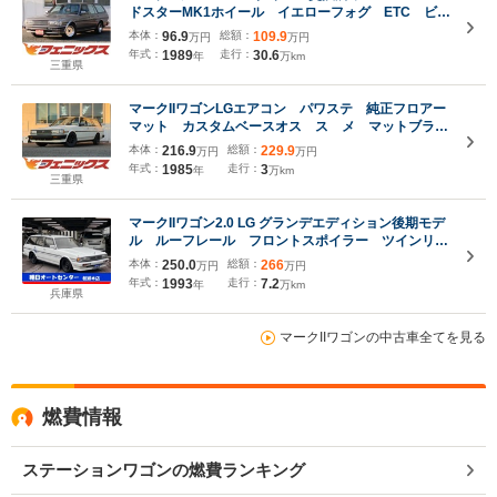
ドスターMK1ホイール イエローフォグ ETC ビレ
ットグリル クリアマーカー キーレス Bluetooth
本体：
96.9
総額：
109.9
万円
万円
オーディオ ムーンアイズダッシュマット
年式：
1989
走行：
30.6
年
万km
三重県
マークIIワゴンLGエアコン パワステ 純正フロアー
マット カスタムベースオス ス メ マットブラッ
クバンパー 1G-EUエンジン直列6気筒 初期モデル
本体：
216.9
総額：
229.9
万円
万円
RSワタナベエイトスポークアルミ 走行30109km走
年式：
1985
走行：
3
年
万km
行30000KM ワタナベアルミ
三重県
マークIIワゴン2.0 LG グランデエディション後期モデ
ル ルーフレール フロントスポイラー ツインリア
ワイパー オリジナル塗装 エアコン新ガス モケッ
本体：
250.0
総額：
266
万円
万円
トシート オートライト ウッドステアリング 修復
年式：
1993
走行：
7.2
年
万km
歴なし 禁煙車
兵庫県
マークIIワゴンの中古車全てを見る
燃費情報
ステーションワゴンの燃費ランキング