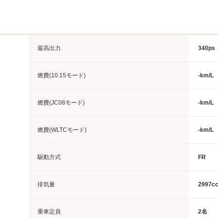
最高出力
340ps
燃費(10.15モード)
-km/L
燃費(JC08モード)
-km/L
燃費(WLTCモード)
-km/L
駆動方式
FR
排気量
2997c
乗車定員
2名