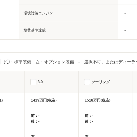
環境対策エンジン
-
燃費基準達成
-
目
（◯：標準装備 △：オプション装備 -：選択不可、またはディーラ
3.0
ツーリング
込)
1419万円(税込)
1518万円(税込)
前：-
前：-
後：-
後：-
左
右