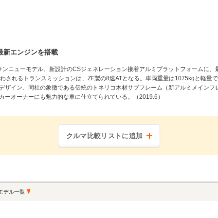
最新エンジンを搭載
ランニューモデル。新設計のCSジェネレーション接着アルミプラットフォームに、最高
されるトランスミッションは、ZF製の8速ATとなる。車両重量は1075kgと軽量で、0
デザイン、同社の象徴である伝統のトネリコ木材サブフレーム（新アルミメインフ
ーオーナーにも魅力的な車に仕立てられている。（2019.6）
クルマ比較リストに追加
モデル一覧