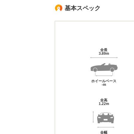
基本スペック
全長
3.89m
ホイールベース
-m
全高
1.22m
全幅