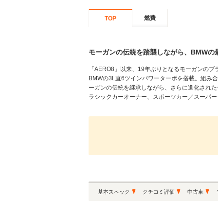
燃費
TOP
モーガンの伝統を踏襲しながら、BMWの
「AERO8」以来、19年ぶりとなるモーガンのブ
BMWの3L直6ツインパワーターボを搭載。組み合わ
ーガンの伝統を継承しながら、さらに進化された
ラシックカーオーナー、スポーツカー／スーパーカ
基本スペック
クチコミ評価
中古車