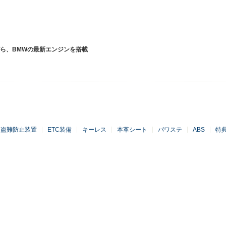
ら、BMWの最新エンジンを搭載
盗難防止装置
ETC装備
キーレス
本革シート
パワステ
ABS
特