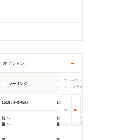
ーオプション）
ファーストエディショ
ファースト
ツーリング
ン エメラルド
ン エメラル
1518万円(税込)
1606万円(税込)
1606万円(税込)
前：-
前：225/35R19
前：225/35R19
後：-
後：245/45R19
後：245/45R19
左
右
左