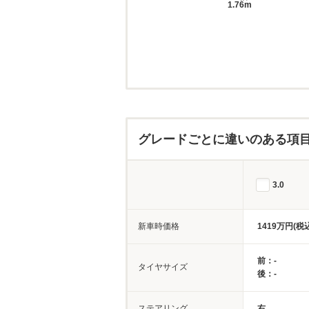
1.76m
グレードごとに違いのある項
3.0
新車時価格
1419万円(税
前：-
タイヤサイズ
後：-
ステアリング
右