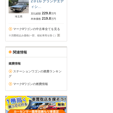
2.0 LG グランデエデ
ィシ…
229.8
支払総額
万円
埼玉県
219.8
本体価格
万円
マークIIワゴンの中古車全てを見る
※消費税込み価格(一部、福祉車両を除く)
関連情報
燃費情報
ステーションワゴンの燃費ランキン
グ
マークIIワゴンの燃費情報