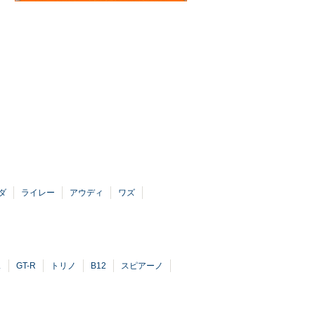
ダ
ライレー
アウディ
ワズ
ス
GT-R
トリノ
B12
スピアーノ