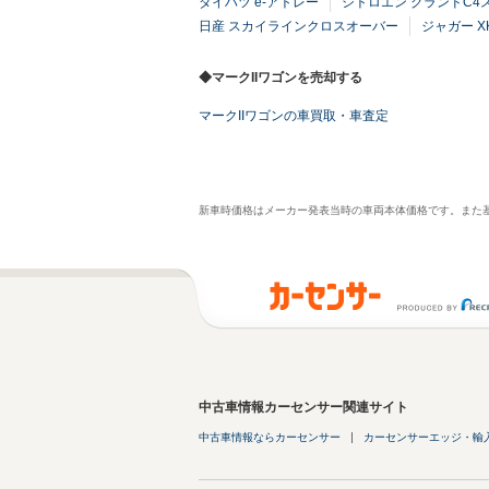
ダイハツ e-アトレー
シトロエン グランドC4
日産 スカイラインクロスオーバー
ジャガー X
◆マークIIワゴンを売却する
マークIIワゴンの車買取・車査定
新車時価格はメーカー発表当時の車両本体価格です。また
中古車情報カーセンサー関連サイト
中古車情報ならカーセンサー
カーセンサーエッジ・輸