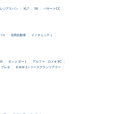
レジアスバン
XL7
S6
パサートCC
バス
光岡自動車
イノチェンティ
BX
ダッジ ダート
アルファ ロメオ 8C
 プレオ
ＢＭＷ 2シリーズグランツアラー