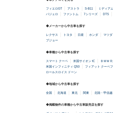
フィエロGT
アストラ
S-B11
ミディア
パジェロ
ファントム
7シリーズ
DTS
◆メーカーから中古車を探す
レクサス
トヨタ
日産
ホンダ
マツダ
プジョー
◆車種から中古車を探す
スマート クーペ
米国サイオン tC
ＢＭＷ 
米国インフィニティ Q50
フィアット クーペ
ロールスロイス ドーン
◆地域から中古車を探す
全国
北海道
東北
関東
北陸・甲信越
◆掲載物件の車種から中古車販売店を探す