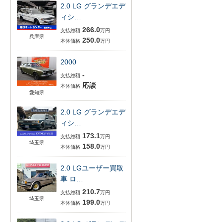
2.0 LG グランデエデ
ィシ…
266.0
支払総額
万円
兵庫県
250.0
本体価格
万円
2000
-
支払総額
応談
本体価格
愛知県
2.0 LG グランデエデ
ィシ…
173.1
支払総額
万円
埼玉県
158.0
本体価格
万円
2.0 LGユーザー買取
車 ロ…
210.7
支払総額
万円
埼玉県
199.0
本体価格
万円