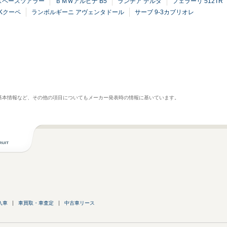
スペースツアラー
ＢＭＷアルピナ B5
ランチア デルタ
フェラーリ 512TR
Kクーペ
ランボルギーニ アヴェンタドール
サーブ 9-3カブリオレ
基本情報など、その他の項目についてもメーカー発表時の情報に基いています。
入車
車買取・車査定
中古車リース