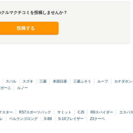
のクルマクチコミを投稿しませんか？
投稿する
スバル
スズキ
三菱
米国日産
三菱ふそう
ルーフ
カナダホン
パガーニ
ルノー
ボクスター
RS7スポーツバック
サミット
CJ5
R8スパイダー
エスパ
レ
ベルランゴロング
S-B8
S-10ブレイザー
Z3クーペ