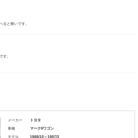
べると狭いです。
です。
メーカー
トヨタ
車種
マークIIワゴン
モデル
1988/10～1997/3