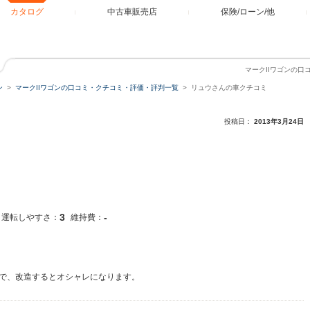
カタログ
中古車販売店
保険/ローン/他
マークIIワゴンの
ン
マークIIワゴンの口コミ・クチコミ・評価・評判一覧
リュウさんの車クチコミ
投稿日：
2013年3月24日
3
-
運転しやすさ：
維持費：
で、改造するとオシャレになります。