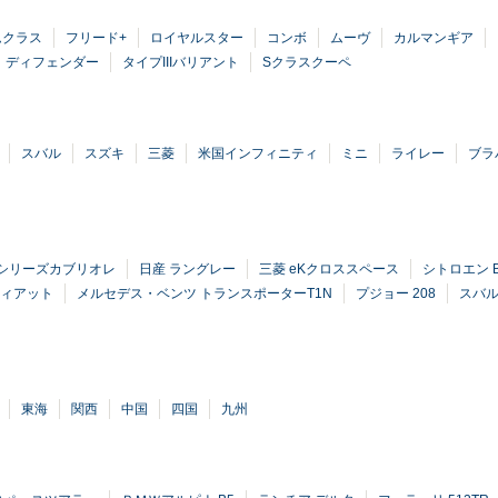
ムクラス
フリード+
ロイヤルスター
コンボ
ムーヴ
カルマンギア
ディフェンダー
タイプIIIバリアント
Sクラスクーペ
スバル
スズキ
三菱
米国インフィニティ
ミニ
ライレー
ブラ
8シリーズカブリオレ
日産 ラングレー
三菱 eKクロススペース
シトロエン 
フィアット
メルセデス・ベンツ トランスポーターT1N
プジョー 208
スバル
東海
関西
中国
四国
九州