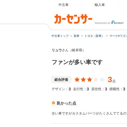
中古車
輸入車
中古車トップ
新車
トヨタ（新車）
マークIIワゴ
リュウ
さん（岐阜県）
ファンが多い車です
3
総合評価
点
3
3
3
3
デザイン：
走行性：
居住性：
積載性：
良かった点
古い車ですがカスタムパーツがたくさんでてるの