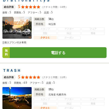
ＤｒａｔｉｏｎａｌｉｔｙＳ
5
（クチコミ件数：
13
件）
総合評価
5
5
5
5
接客：
雰囲気：
アフター：
品質：
56
掲載台数
台
所在地
埼玉県
スタッフ
アフター
フェア
買取
保証
整備
クチコミ
クーポン
購入プラン付き車両
無
電話する
料
ＴＲＡＳＨ
5
（クチコミ件数：
11
件）
総合評価
5
4.9
5
5
接客：
雰囲気：
アフター：
品質：
19
掲載台数
台
所在地
北海道 札幌市内
スタッフ
アフター
フェア
買取
保証
整備
クチコミ
クーポン