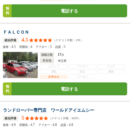
無
電話する
料
ＦＡＬＣＯＮ
4.5
（クチコミ件数：
2
件）
総合評価
4.5
4
5
5
接客：
雰囲気：
アフター：
品質：
17
掲載台数
台
所在地
埼玉県
スタッフ
アフター
フェア
買取
保証
整備
クチコミ
クーポン
無
電話する
料
ランドローバー専門店 ワールドアイエムシー
5
（クチコミ件数：
90
件）
総合評価
4.9
4.7
4.8
4.8
接客：
雰囲気：
アフター：
品質：