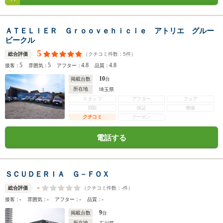
ＡＴＥＬＩＥＲ Ｇｒｏｏｖｅｈｉｃｌｅ アトリエ グルー
ビークル
5
（クチコミ件数：
5
件）
総合評価
5
5
4.8
4.8
接客：
雰囲気：
アフター：
品質：
10
掲載台数
台
所在地
埼玉県
スタッフ
アフター
フェア
買取
保証
整備
クチコミ
クーポン
電話する
ＳＣＵＤＥＲＩＡ Ｇ－ＦＯＸ
-
（クチコミ件数：
-
件）
総合評価
-
-
-
-
接客：
雰囲気：
アフター：
品質：
9
掲載台数
台
所在地