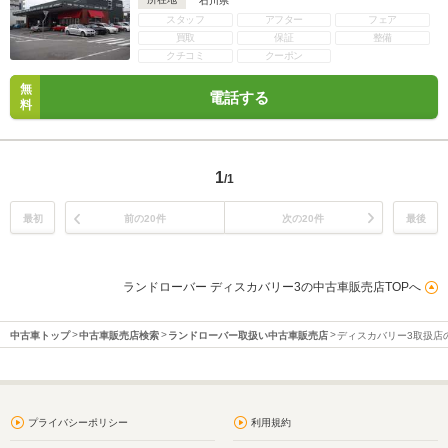
石川県
スタッフ
アフター
フェア
買取
保証
整備
クチコミ
クーポン
無
電話する
料
1
/1
最初
前の20件
次の20件
最後
ランドローバー ディスカバリー3の中古車販売店TOPへ
中古車トップ
中古車販売店検索
ランドローバー取扱い中古車販売店
ディスカバリー3取扱店
プライバシーポリシー
利用規約