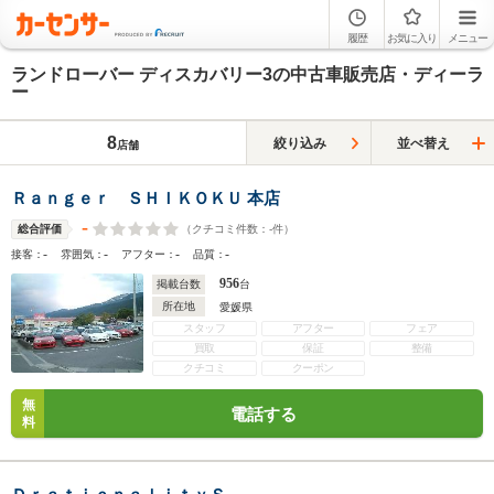
履歴
お気に入り
メニュー
ランドローバー ディスカバリー3の中古車販売店・ディーラ
ー
8
絞り込み
並べ替え
店舗
Ｒａｎｇｅｒ ＳＨＩＫＯＫＵ 本店
-
（クチコミ件数：
-
件）
総合評価
-
-
-
-
接客：
雰囲気：
アフター：
品質：
956
掲載台数
台
所在地
愛媛県
スタッフ
アフター
フェア
買取
保証
整備
クチコミ
クーポン
無
電話する
料