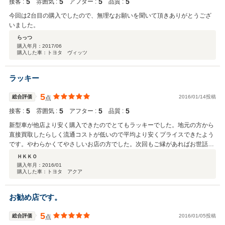
5
5
5
5
接客 :
雰囲気 :
アフター :
品質 :
今回は2台目の購入でしたので、無理なお願いを聞いて頂きありがとうござ
いました。
らっつ
購入年月：
2017/06
購入した車：トヨタ ヴィッツ
ラッキー
5
総合評価
2016/01/14投稿
点
5
5
5
5
接客 :
雰囲気 :
アフター :
品質 :
新型車が他店より安く購入できたのでとてもラッキーでした。地元の方から
直接買取したらしく流通コストが低いので平均より安くプライスできたよう
です。やわらかくてやさしいお店の方でした。次回もご縁があればお世話に
なりたいお店です。
ＨＫＫＯ
購入年月：
2016/01
購入した車：トヨタ アクア
お勧め店です。
5
総合評価
2016/01/05投稿
点