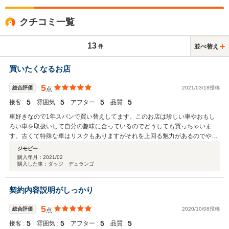
クチコミ一覧
13
並べ替え
件
買いたくなるお店
5
総合評価
2021/03/18投稿
点
5
5
5
5
接客 :
雰囲気 :
アフター :
品質 :
車好きなので1年スパンで買い替えしてます。このお店は珍しい車やおもし
ろい車を取扱いして自分の趣味に合っているのでどうしても買っちゃいま
す。古くて特殊な車はリスクもありますがそれを上回る魅力があるのでやは
り買っちゃいます。高性能の故障診断機で何度もチェックしてくれたり何十
ジモピー
キロも走行テストしてくれるので安心して買っちゃいます。
購入年月：
2021/02
購入した車：ダッジ デュランゴ
契約内容説明がしっかり
5
総合評価
2020/10/08投稿
点
5
5
5
5
接客 :
雰囲気 :
アフター :
品質 :