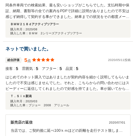
同条件車両での検索結果、最も安いショップがこちらでした。支払時期や保
証、納期、書類等の全ての案内をPDFで詳細に説明がありましたので不安は
感じず納得して契約する事ができました。納車までの状況をその都度メール
をもらいましたので楽しみにしながら待つ事ができました。車検整備の時に
ＢＭＷ２１８ｄアクティブツアラー
不良部品が見つかり改善されるまでに少々の時間が追加されましたが、しっ
購入年月：
2020/08
購入した車：ＢＭＷ 2シリーズアクティブツアラー
かりと点検整備された車を納車して頂いたので満足です。（もちろんショッ
プ側の費用負担でした）
ネットで買いました。
5
総合評価
2020/05/11投稿
点
5
5
5
5
接客 :
雰囲気 :
アフター :
品質 :
はじめてのネット購入ではありましたが契約内容を細かく説明してもらいま
したので不安は感じませんでした。それと、こちらからの問い合わせにはス
ピーディーに返信してくれましたので好感を持てました。車が届いてから2
か月が経ちますが不具合はなく価格とのバランスに満足してます。
Ｔ．Ｓｉｎ新潟
購入年月：
2020/03
購入した車：プジョー 2008 アリュール
販売店の返信
2020/07/01
当店では、ご契約後に延べ100ｋｍほどの距離を走行テスト致しま