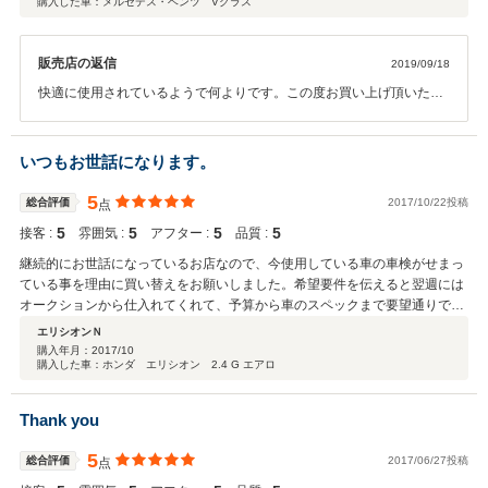
購入した車：メルセデス・ベンツ Vクラス
販売店の返信
2019/09/18
快適に使用されているようで何よりです。この度お買い上げ頂いたベ
ンツは過去の背景が明白で良質なメンテナンスが実施されていたお勧
めの物件です。お客様はお仕事での使用頻度も高いため定期的なメン
テナンスを心がけて下さい。今後も快適なベンツライフを願っており
いつもお世話になります。
ます。
5
総合評価
2017/10/22投稿
点
5
5
5
5
接客 :
雰囲気 :
アフター :
品質 :
継続的にお世話になっているお店なので、今使用している車の車検がせまっ
ている事を理由に買い替えをお願いしました。希望要件を伝えると翌週には
オークションから仕入れてくれて、予算から車のスペックまで要望通りで満
足してます。（長い付き合いなので当然とは思ってますが。 笑）下取車も
エリシオンＮ
とても高額な内容だったので大満足。（当然。 笑）いつも購入するのは仕
購入年月：
2017/10
購入した車：ホンダ エリシオン 2.4 G エアロ
事と日常を兼用する車なので突然の故障は避けたいと思っていますが、年間
4万kmほど乗るのに一度もトラブルは無いです。（定期的に消耗品は交換し
ている。 笑）押し付け販売や売る側主導の提案をしないで買う側の要望を
Thank you
最優先してくれるのでいつも安心してお願いできます。
5
総合評価
2017/06/27投稿
点