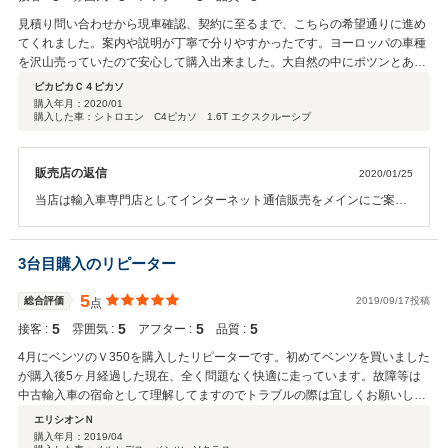
広がります。この度は誠にありがとうございました。
見積り問い合わせから現車確認、契約に至るまで、こちらの希望通りに進め
てくれました。案内や説明が丁寧で分りやすかったです。ヨーロッパの車種
を沢山売っていたので安心して購入出来ました。大自然の中にポツンとある
お店はとても雰囲気が良くおしゃれです。周りの人へお奨めできるショップ
ピカピカＣ４ピカソ
です。
購入年月：
2020/01
購入した車：シトロエン C4ピカソ 1.6T エクスクルーシブ
販売店の返信
2020/01/25
当店は輸入車専門店としてインターネット通信販売をメインにご案内
しております。現在に至るまで多くのヨーロッパメーカーの車種を販
売して参りましたので豊富な知識を生かしリーズナブルなご提案に実
現成功。遠方にお住いの方はご来店頂かなくてもご購入可能！関東エ
3台目購入のリピーター
リアにお住いの方はドライブを兼ねてお越し頂ければ幸いです。 この
度はご購入頂きまして誠にありがとうございました。
5
総合評価
2019/09/17投稿
点
5
5
5
5
接客 :
雰囲気 :
アフター :
品質 :
4月にベンツのＶ350を購入したリピーターです。初めてベンツを買いました
が購入後5ヶ月経過した現在、全く問題なく快適に走っています。故障等は
中古輸入車の宿命として理解してますのでトラブルの際は宜しくお願いしま
す。
エリシオンＮ
購入年月：
2019/04