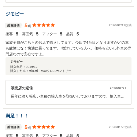
す。（場合によってはそれ以上の距離）取引整備工場による車両リフ
トアップ点検や最新のコンピュータースキャンツールだけに頼らず、
実際に走行する事により隠れた不具合を発見できる場合があります。
ジモピー
また、暫くの時間エンジンを始動した状態で何らかに問題が無いかを
チェック致します。納車の直前に至るまで、安全性に問題が無いかを
5
総合評価
2020/02/17投稿
点
繰り返してチェックしております。おかげ様で、こうした背景により
5
5
5
5
接客 :
雰囲気 :
アフター :
品質 :
多くのお客様からネット購入での反響を頂いております。 この度は遠
方よりありがとうございました。
家族全員がこちらのお店で購入してます。今回で4台目となりますがどの車
も故障はなく快適に乗ってます。 検討している人へ、価格も安いし外車の専
門店なので安心ですよ。
ジモピー
購入年月：
2019/12
購入した車：ボルボ V40クロスカントリー
販売店の返信
2020/02/21
長年に渡り幅広い車種の輸入車を取扱いしておりますので、輸入車を
初めて購入される方も安心してお求め頂けます。また、多くの地元の
方にご契約を頂いて参りましたが、最近では遠方地域にお住いの方か
らのお求めが非常に増えております。中古車もネットで購入すること
満足！！！
が「当たり前」と周知される日まで、そう遠くない印象を受けます。
さらに、購入後のメンテナンスにおいても「グーピット」加盟店にて
5
総合評価
2020/01/25投稿
点
対応頂けますので最寄りのお店で購入しなくても、ますます選択肢が
5
5
5
5
接客 :
雰囲気 :
アフター :
品質 :