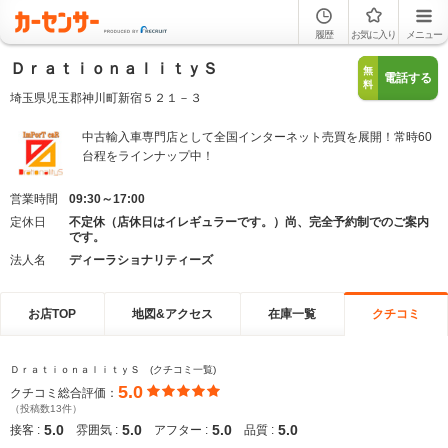
履歴
お気に入り
メニュー
ＤｒａｔｉｏｎａｌｉｔｙＳ
無
電話する
料
埼玉県児玉郡神川町新宿５２１－３
中古輸入車専門店として全国インターネット売買を展開！常時60
台程をラインナップ中！
営業時間
09:30～17:00
定休日
不定休（店休日はイレギュラーです。）尚、完全予約制でのご案内
です。
法人名
ディーラショナリティーズ
お店TOP
地図&アクセス
在庫一覧
クチコミ
ＤｒａｔｉｏｎａｌｉｔｙＳ (クチコミ一覧)
5.0
クチコミ総合評価：
（投稿数13件）
5.0
5.0
5.0
5.0
接客 :
雰囲気 :
アフター :
品質 :