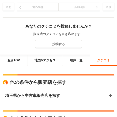
たからかなりの交通費が掛かりましたが、それ以上の価値があると思い、と
てもいい買い物ができたと嬉しい気持ちで一杯です。
最初
前の20件
次の20件
最後
あなたのクチコミを投稿しませんか？
販売店のクチコミを書き込めます。
投稿する
お店TOP
地図&アクセス
在庫一覧
クチコミ
他の条件から販売店を探す
埼玉県から中古車販売店を探す