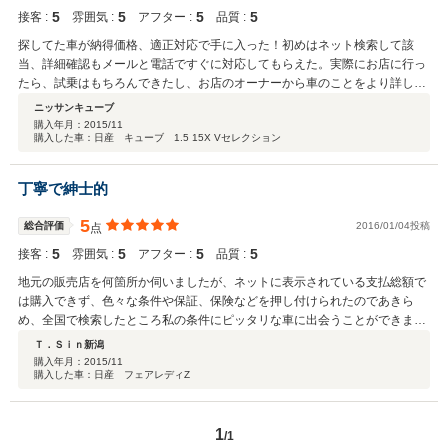
5
5
5
5
接客 :
雰囲気 :
アフター :
品質 :
探してた車が納得価格、適正対応で手に入った！初めはネット検索して該
当、詳細確認もメールと電話ですぐに対応してもらえた。実際にお店に行っ
たら、試乗はもちろんできたし、お店のオーナーから車のことをより詳しく
話してもらえた。押売りは全くなかったので、よく考えてから契約すること
ニッサンキューブ
ができた。オーナーは人柄が良くて礼儀正しかったのも良かった。終始一切
購入年月：
2015/11
購入した車：日産 キューブ 1.5 15X Vセレクション
の不安はなく信頼できるお店！！
丁寧で紳士的
5
総合評価
2016/01/04投稿
点
5
5
5
5
接客 :
雰囲気 :
アフター :
品質 :
地元の販売店を何箇所か伺いましたが、ネットに表示されている支払総額で
は購入できず、色々な条件や保証、保険などを押し付けられたのであきら
め、全国で検索したところ私の条件にピッタリな車に出会うことができまし
た。電話で問い合わせると感じの良い方が丁寧に対応下さったので、かなり
Ｔ．Ｓｉｎ新潟
遠いお店でしたが契約するつもりで予定を立て実際に足を運びました。電話
購入年月：
2015/11
購入した車：日産 フェアレディZ
で問い合わせた際とのギャップもなくとても紳士的な方だったのでさらに好
感を持ちました。腰が低くて押し売りすることもありませんでしたし、断る
理由もなかったのでその場で契約しました。納車までの進捗をメールで頂け
1
たので安心して待つことができました。契約と納車、併せて二往復もしまし
/1