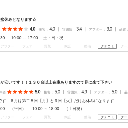
お盆休みとなります☆
4.0
4.0
|
3.4
|
3.0
|
価
接客：
雰囲気：
アフター：
品質
18:30 10:00 ～ 17:00 土・日・祝
アフター
フェア
買取
保証
整備
クチコミ
クー
車が安いです！！１３０台以上在庫ありますので見に来て下さい
5.0
5.0
|
4.9
|
5.0
|
評価
接客：
雰囲気：
アフター：
品
です ６月は第二８日【月】と９日【火】だけお休みになります
 19:00 （平日） 10:00 ～ 18:00 （土日祝）
アフター
フェア
買取
保証
整備
クチコミ
クー