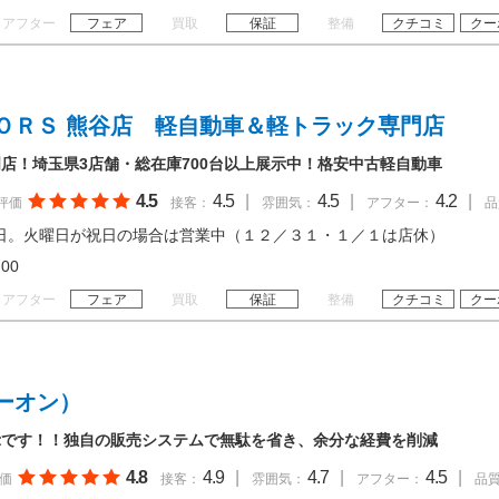
アフター
フェア
買取
保証
整備
クチコミ
クー
ＯＲＳ 熊谷店 軽自動車＆軽トラック専門店
店！埼玉県3店舗・総在庫700台以上展示中！格安中古軽自動車
4.5
4.5
|
4.5
|
4.2
|
評価
接客：
雰囲気：
アフター：
品
日。火曜日が祝日の場合は営業中（１２／３１・１／１は店休）
19:00
アフター
フェア
買取
保証
整備
クチコミ
クー
ーオン）
示です！！独自の販売システムで無駄を省き、余分な経費を削減
4.8
4.9
|
4.7
|
4.5
|
価
接客：
雰囲気：
アフター：
品