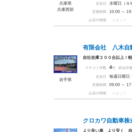
兵庫県
水曜日（Ｇ
定休日
兵庫西部
10:00 ～
営業時間
お店の情報
スタッフ
有限会社 八木自
自社在庫２００台以上！
4
クチコミ件数
件
総合評
毎週日曜日
定休日
岩手県
09:00 ～ 
営業時間
お店の情報
スタッフ
クロカワ自動車株
より良い車 より安く 