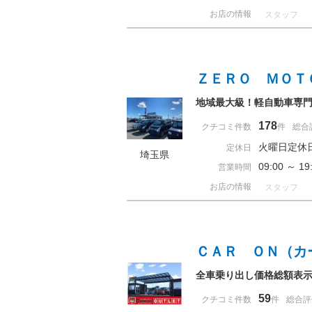
お店の情報
スタッフ
ＺＥＲＯ ＭＯＴ
地域最大級！軽自動車専門
178
クチコミ件数
件
総合
火曜日定休
定休日
埼玉県
09:00 ～ 
営業時間
お店の情報
スタッフ
ＣＡＲ ＯＮ（カ
全車乗り出し価格総額表
59
クチコミ件数
件
総合評