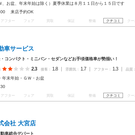
Ｗ、お盆、年末年始は除く）夏季休業は８月１１日から１５日です
 19:00 来店予約OK
アフター
フェア
買取
保証
整備
クチコミ
クー
動車サービス
軽・コンパクト・ミニバン・セダンなどお手頃価格車が勢揃い！
2.3
1.8
|
1.7
|
1.3
|
価
接客：
雰囲気：
アフター：
品質
・年末年始・ＧＷ・お盆
17:30
アフター
フェア
買取
保証
整備
クチコミ
クー
式会社 大宮店
自動車総合デパート