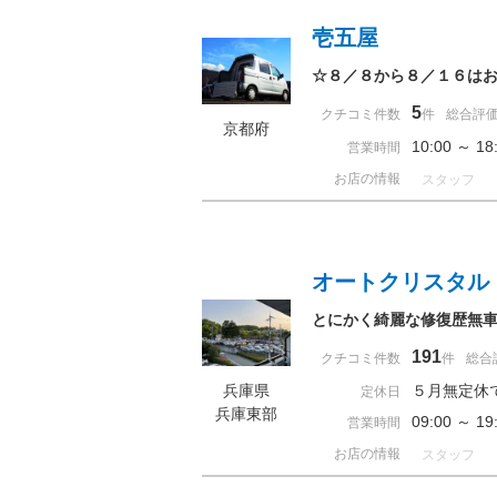
壱五屋
☆８／８から８／１６は
5
クチコミ件数
件
総合評
京都府
10:00 ～ 
営業時間
お店の情報
スタッフ
オートクリスタル
とにかく綺麗な修復歴無
191
クチコミ件数
件
総合
兵庫県
５月無定休
定休日
兵庫東部
09:00 ～
営業時間
お店の情報
スタッフ