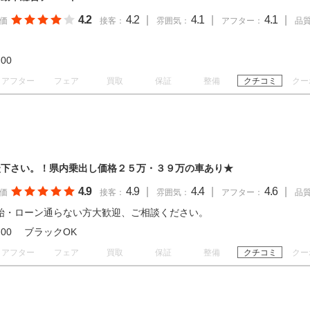
4.2
4.2
|
4.1
|
4.1
|
価
接客：
雰囲気：
アフター：
品
20:00
アフター
フェア
買取
保証
整備
クチコミ
クー
談下さい。！県内乗出し価格２５万・３９万の車あり★
4.9
4.9
|
4.4
|
4.6
|
価
接客：
雰囲気：
アフター：
品
始・ローン通らない方大歓迎、ご相談ください。
 18:00 ブラックOK
アフター
フェア
買取
保証
整備
クチコミ
クー