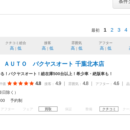
条件
1
2
3
4
最初
クチコミ総合
接客
雰囲気
アフター
高
低
高
低
高
低
高
低
｜
｜
｜
｜
 ＡＵＴＯ バクヤスオート 千葉北本店
る！バクヤスオート！総在庫500台以上！希少車・絶版車も！
4.8
4.9
|
4.8
|
4.6
|
評価
接客：
雰囲気：
アフター：
品
祭日除く）
 18:00 予約制
アフター
フェア
買取
保証
整備
クチコミ
クー