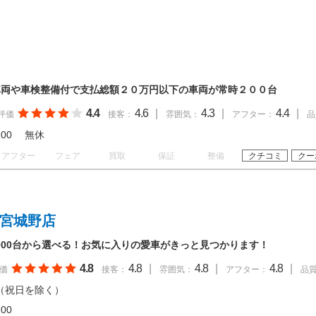
車両や車検整備付で支払総額２０万円以下の車両が常時２００台
4.4
4.6
|
4.3
|
4.4
|
評価
接客：
雰囲気：
アフター：
品
 18:00 無休
アフター
フェア
買取
保証
整備
クチコミ
クー
台宮城野店
,000台から選べる！お気に入りの愛車がきっと見つかります！
4.8
4.8
|
4.8
|
4.8
|
価
接客：
雰囲気：
アフター：
品
（祝日を除く）
20:00