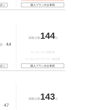
ポン
購入プラン付き車両
144
掲載台数
台
4.4
質：
カーセンサー認定車
カーセンサーアフター保証車
ポン
購入プラン付き車両
143
掲載台数
台
4.7
質：