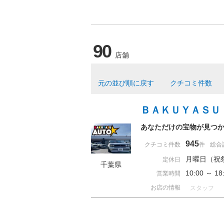
90
店舗
元の並び順に戻す
クチコミ件数
ＢＡＫＵＹＡＳＵ
あなただけの宝物が見つか
945
クチコミ件数
件
総合
月曜日（祝
定休日
千葉県
10:00 ～
営業時間
お店の情報
スタッフ