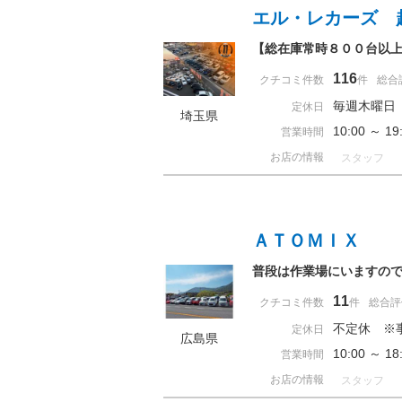
エル・レカーズ 
【総在庫常時８００台以上
116
クチコミ件数
件
総合
毎週木曜日
定休日
埼玉県
10:00 ～ 
営業時間
お店の情報
スタッフ
ＡＴＯＭＩＸ
普段は作業場にいますので、ご
11
クチコミ件数
件
総合評
不定休 ※
定休日
広島県
10:00 ～ 
営業時間
お店の情報
スタッフ