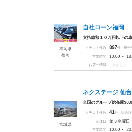
自社ローン福岡
支払総額１０万円以下の
897
クチコミ件数
件
総合
福岡県
福岡
10:00 ～
営業時間
お店の情報
スタッフ
ネクステージ 仙
全国のグループ総在庫30
41
クチコミ件数
件
総合評
第３水曜日
定休日
宮城県
10:00 ～ 
営業時間