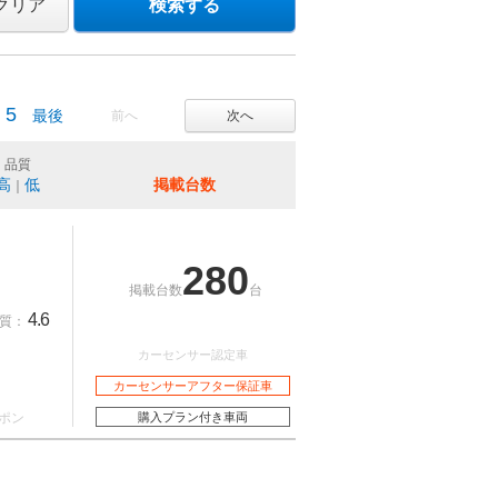
クリア
検索する
5
最後
前へ
次へ
品質
高
低
掲載台数
｜
280
掲載台数
台
4.6
質：
カーセンサー認定車
カーセンサーアフター保証車
ポン
購入プラン付き車両