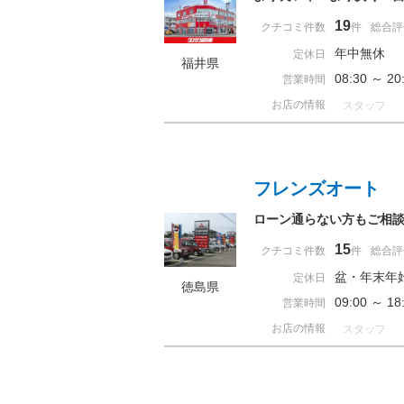
19
クチコミ件数
件
総合評
年中無休
定休日
福井県
08:30 ～ 
営業時間
お店の情報
スタッフ
フレンズオート
ローン通らない方もご相
15
クチコミ件数
件
総合評
盆・年末年
定休日
徳島県
09:00 ～
営業時間
お店の情報
スタッフ