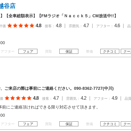
越谷店
】【全車総額表示】【FMラジオ「Ｎａｃｃｋ５」CM放送中!!】
4.8
4.8
|
4.7
|
4.6
|
評価
接客：
雰囲気：
アフター：
品
19:00
アフター
フェア
買取
保証
整備
クチコミ
クー
来店の際は事前にご連絡ください。090-8362-7727(中川)
4.8
4.7
|
4.2
|
4.9
|
価
接客：
雰囲気：
アフター：
品
事前にご連絡頂ければできる限り対応させて頂きます。
18:00
アフター
フェア
買取
保証
整備
クチコミ
クー