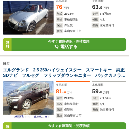
支払総額
本体価格
76
63.
0
万円
万円
年式
2003
年
走行
6.5
万km
車検
車検整備付
修復
なし
保証
保証無
整備
法定整備付
住所
富山県富山市
今すぐ在庫確認・見積依頼
無
電話する
料
日産
エルグランド 2.5 250ハイウェイスター スマートキー 純正
SDナビ フルセグ フリップダウンモニター バックカメラ
HID ハーフレザーシート CD DVD デュアルエアコン 両
支払総額
本体価格
側スライド左パワースライドドア 純正18インチアルミ
81.
59.
4
0
万円
万円
年式
2012
年
走行
7.1
万km
車検
車検整備付
修復
なし
保証
保証無
整備
法定整備付
住所
富山県富山市
今すぐ在庫確認・見積依頼
無