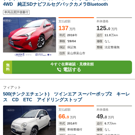
4WD 純正SDナビフルセグバックカメラBluetooth
車両品質評価書付
支払総額
本体価格
137
125.
0
万円
万円
年式
2016
年
走行
11.0
万km
車検
'28/04
修復
なし
保証
保証無
整備
法定整備無
住所
富山県富山市
今すぐ在庫確認・見積依頼
無
電話する
料
フィアット
500(チンクエチェント) ツインエア スーパーポップ2 キーレ
ス CD ETC アイドリングストップ
支払総額
本体価格
66.
49.
9
0
万円
万円
年式
2014
年
走行
6.7
万km
車検
車検整備付
修復
なし