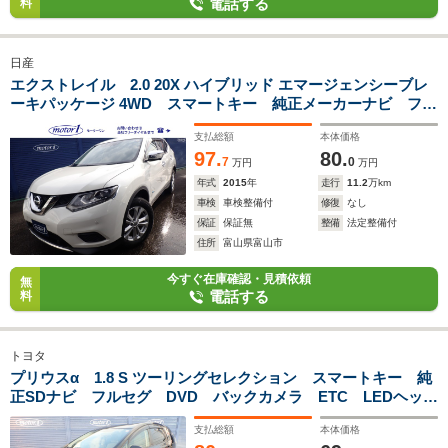
電話する
料
日産
エクストレイル 2.0 20X ハイブリッド エマージェンシーブレ
ーキパッケージ 4WD スマートキー 純正メーカーナビ フル
セグ Bカメラ アラウンドビューモニター Bluetooth
支払総額
本体価格
ETC 撥水カプロンシート シートヒーター 障害物センサ
97.
80.
ー 純正17AW LED 衝突被害軽減ブレーキ
7
0
万円
万円
年式
2015
年
走行
11.2
万km
車検
車検整備付
修復
なし
保証
保証無
整備
法定整備付
住所
富山県富山市
今すぐ在庫確認・見積依頼
無
電話する
料
トヨタ
プリウスα 1.8 S ツーリングセレクション スマートキー 純
正SDナビ フルセグ DVD バックカメラ ETC LEDヘッド
ライト フロントフォグライト ヘッドライトウォッシャー
支払総額
本体価格
17インチ純正アルミ オートエアコン 横滑り防止装置