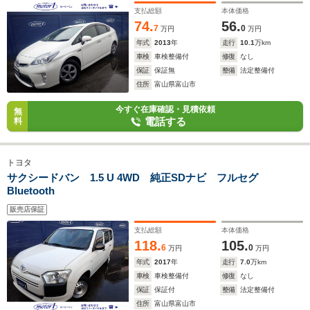
イト CD FOGランプ ETC 充電ケーブル 中古スタッド
支払総額
本体価格
レスタイヤAW4本付 社外SDナビ フルセグ Bカメラ
74.
56.
Bluetooth
7
0
万円
万円
年式
2013
年
走行
10.1
万km
車検
車検整備付
修復
なし
保証
保証無
整備
法定整備付
住所
富山県富山市
今すぐ在庫確認・見積依頼
無
電話する
料
トヨタ
サクシードバン 1.5 U 4WD 純正SDナビ フルセグ
Bluetooth
販売店保証
支払総額
本体価格
118.
105.
6
0
万円
万円
年式
2017
年
走行
7.0
万km
車検
車検整備付
修復
なし
保証
保証付
整備
法定整備付
住所
富山県富山市