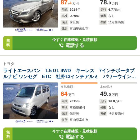
87.
78.
4
0
万円
万円
年式
2014
年
走行
6.7
万km
車検
'27/04
修復
なし
保証
保証無
整備
法定整備無
住所
富山県富山市
今すぐ在庫確認・見積依頼
無
電話する
料
トヨタ
ライトエースバン 1.5 GL 4WD キーレス 7インチポータブ
ルナビ ワンセグ ETC 社外13インチアルミ パワーウインド
ウ バックミラー リアワイパー 電動角度調整ミラー
支払総額
本体価格
64
49.
0
万円
万円
年式
2015
年
走行
16.0
万km
車検
車検整備付
修復
なし
保証
保証無
整備
法定整備付
住所
富山県富山市
今すぐ在庫確認・見積依頼
無
電話する
料