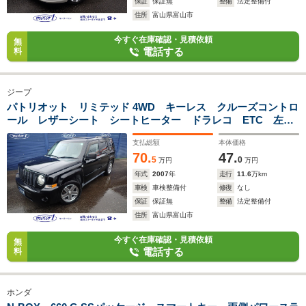
保証
保証無
整備
法定整備付
住所
富山県富山市
今すぐ在庫確認・見積依頼
無
電話する
料
ジープ
パトリオット リミテッド 4WD キーレス クルーズコントロ
ール レザーシート シートヒーター ドラレコ ETC 左サ
イドカメラ フロントフォグライト 純正17インチアルミ
支払総額
本体価格
70.
47.
5
0
万円
万円
年式
2007
年
走行
11.6
万km
車検
車検整備付
修復
なし
保証
保証無
整備
法定整備付
住所
富山県富山市
今すぐ在庫確認・見積依頼
無
電話する
料
ホンダ