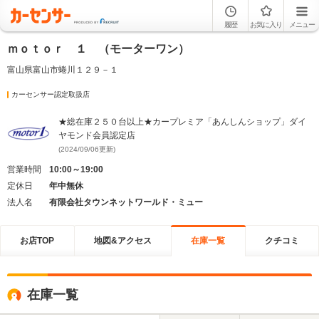
履歴
お気に入り
メニュー
ｍｏｔｏｒ １ （モーターワン）
富山県富山市蜷川１２９－１
カーセンサー認定取扱店
★総在庫２５０台以上★カープレミア「あんしんショップ」ダイ
ヤモンド会員認定店
(2024/09/06更新)
営業時間
10:00～19:00
定休日
年中無休
法人名
有限会社タウンネットワールド・ミュー
お店TOP
地図&アクセス
在庫一覧
クチコミ
在庫一覧