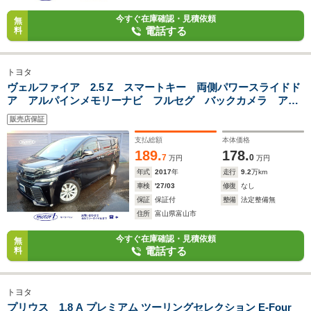
今すぐ在庫確認・見積依頼
無
電話する
料
トヨタ
ヴェルファイア 2.5 Z スマートキー 両側パワースライドド
ア アルパインメモリーナビ フルセグ バックカメラ アル
パインフリップダウンモニター ETC 社外ドラレコ 純正
販売店保証
18AW LEDヘッドライト 中古スタッドレスタイヤAW4本付
支払総額
本体価格
189.
178.
7
0
万円
万円
年式
2017
年
走行
9.2
万km
車検
'27/03
修復
なし
保証
保証付
整備
法定整備無
住所
富山県富山市
今すぐ在庫確認・見積依頼
無
電話する
料
トヨタ
プリウス 1.8 A プレミアム ツーリングセレクション E-Four