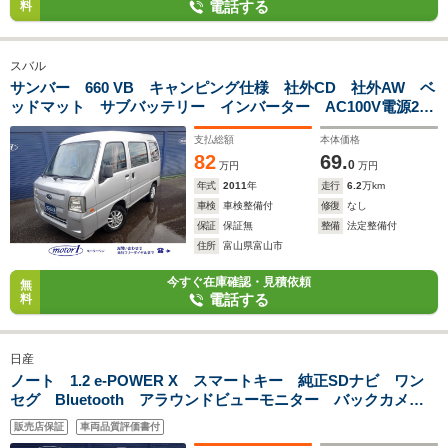
電話する
料
スバル
サンバー 660 VB キャンピング仕様 社外CD 社外AW ベ
ッドマット サブバッテリー インバーター AC100V電源2
個 リアバンパー外部電源取込口付 シンク シャワー フル
支払総額
本体価格
フラット DVD再生用後席フリップダウンモニター
82
69.
0
万円
万円
年式
2011
年
走行
6.2
万km
車検
車検整備付
修復
なし
保証
保証無
整備
法定整備付
住所
富山県富山市
今すぐ在庫確認・見積依頼
無
電話する
料
日産
ノート 1.2 e-POWER X スマートキー 純正SDナビ ワン
セグ Bluetooth アラウンドビューモニター バックカメ
ラ デジタルインナーミラー ETC オートエアコン 衝突被
販売店保証
車両品質評価書付
害軽減ブレーキ レーンキープアシスト 純正15AW