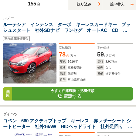
155
絞り込み
並べ替え
台
ルノー
ルーテシア インテンス ターボ キーレスカードキー プッ
シュスタート 社外SDナビ ワンセグ オートAC CD
DVD Bモニター 17インチ純正アルミ Bluetooth クルーズ
車両品質評価書付
コントロール バックソナー FOGランプ
支払総額
本体価格
78.
59.
8
0
万円
万円
年式
2016
年
走行
3.0
万km
車検
車検整備付
修復
なし
保証
保証無
整備
法定整備付
住所
富山県富山市
今すぐ在庫確認・見積依頼
無
電話する
料
ダイハツ
コペン 660 アクティブトップ キーレス 赤レザーシート シ
ートヒーター 社外16AW HIDヘッドライト 社外足回り
CD マニュアルモード