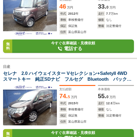
13AW
46
33.
0
万円
万円
年式
2012
年
走行
7.7
万km
車検
車検整備付
修復
なし
保証
保証無
整備
法定整備付
住所
富山県富山市
今すぐ在庫確認・見積依頼
無
電話する
料
日産
セレナ 2.0 ハイウェイスター Vセレクション+SafetyII 4WD
スマートキー 純正SDナビ フルセグ Bluetooth バックカ
メラ アラウンドビューモニター ETC 両側パワースライド
支払総額
本体価格
ドア 社外17AW LEDヘッドライト 衝突被害軽減ブレー
74.
55.
キ レーンキープ クルーズコントロール
5
0
万円
万円
年式
2015
年
走行
12.0
万km
車検
車検整備付
修復
なし
保証
保証無
整備
法定整備付
住所
富山県富山市
今すぐ在庫確認・見積依頼
無