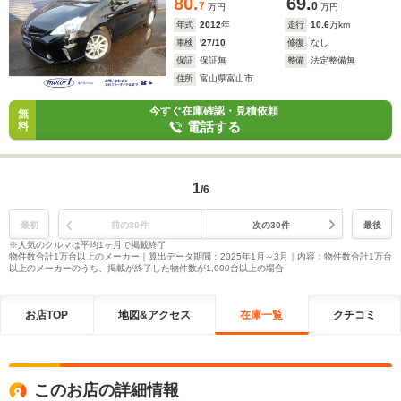
80.
69.
Bluetooth
7
0
万円
万円
年式
2012
年
走行
10.6
万km
車検
'27/10
修復
なし
保証
保証無
整備
法定整備無
住所
富山県富山市
今すぐ在庫確認・見積依頼
無
電話する
料
1
/6
最初
前の30件
次の30件
最後
※人気のクルマは平均1ヶ月で掲載終了
物件数合計1万台以上のメーカー｜算出データ期間：2025年1月～3月｜内容：物件数合計1万台
以上のメーカーのうち、掲載が終了した物件数が1,000台以上の場合
お店TOP
地図&アクセス
在庫一覧
クチコミ
このお店の詳細情報