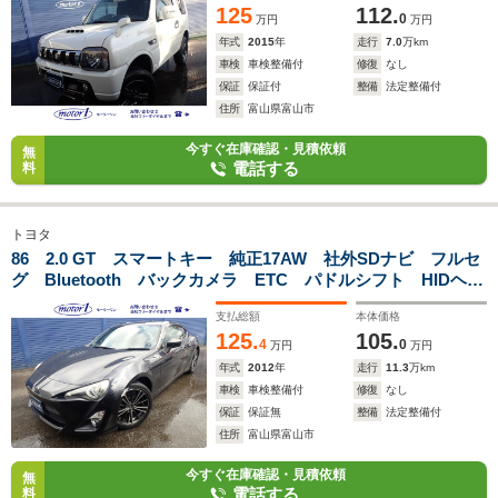
125
112.
0
万円
万円
年式
2015
年
走行
7.0
万km
車検
車検整備付
修復
なし
保証
保証付
整備
法定整備付
住所
富山県富山市
今すぐ在庫確認・見積依頼
無
電話する
料
トヨタ
86 2.0 GT スマートキー 純正17AW 社外SDナビ フルセ
グ Bluetooth バックカメラ ETC パドルシフト HIDヘッ
ドライト FOGランプ
支払総額
本体価格
125.
105.
4
0
万円
万円
年式
2012
年
走行
11.3
万km
車検
車検整備付
修復
なし
保証
保証無
整備
法定整備付
住所
富山県富山市
今すぐ在庫確認・見積依頼
無
電話する
料