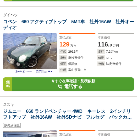
ダイハツ
コペン 660 アクティブトップ 5MT車 社外16AW 社外オー
ディオ
支払総額
本体価格
129
116.
0
万円
万円
年式
2012
年
走行
7.2
万km
車検
車検整備付
修復
なし
保証
保証無
整備
法定整備付
住所
富山県富山市
今すぐ在庫確認・見積依頼
無
電話する
料
スズキ
ジムニー 660 ランドベンチャー 4WD キーレス 2インチリ
フトアップ 社外16AW 社外SDナビ フルセグ バックカメ
ラ DVD再生 シートヒーター 電格ミラー レザーシー
販売店保証
ト 社外LEDヘッドライト 中古スタッドレスタイヤAW4本付
支払総額
本体価格