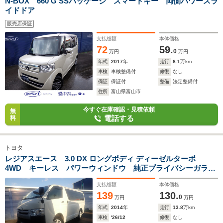
N-BOX 660 G SSパッケージ スマートキー 両側パワースラ
イドドア
販売店保証
支払総額
本体価格
72
59.
0
万円
万円
年式
2017
年
走行
8.1
万km
車検
車検整備付
修復
なし
保証
保証付
整備
法定整備付
住所
富山県富山市
今すぐ在庫確認・見積依頼
無
電話する
料
トヨタ
レジアスエース 3.0 DX ロングボディ ディーゼルターボ
4WD キーレス パワーウィンドウ 純正プライバシーガラ
ス 両側スライドドア 純正FMAMラジオ 中古15インチスタ
支払総額
本体価格
ッドレスタイヤホイール4本付
139
130.
0
万円
万円
年式
2014
年
走行
13.8
万km
車検
'26/12
修復
なし