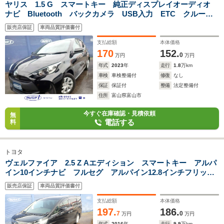
ヤリス 1.5 G スマートキー 純正ディスプレイオーディオ
ナビ Bluetooth バックカメラ USB入力 ETC クルーズ
コントロール オートエアコン 衝突被害軽減ブレーキ 横滑
販売店保証
車両品質評価書付
り防止装置 純正ドラレコ オートハイビーム
支払総額
本体価格
170
152.
0
万円
万円
年式
2023
年
走行
1.8
万km
車検
車検整備付
修復
なし
保証
保証付
整備
法定整備付
住所
富山県富山市
今すぐ在庫確認・見積依頼
無
電話する
料
トヨタ
ヴェルファイア 2.5 Z Aエディション スマートキー アルパ
イン10インチナビ フルセグ アルパイン12.8インチフリップ
ダウンモニター バックモニター LED 両側電動パワースラ
販売店保証
車両品質評価書付
イドドア ETC クルコン 純正18アルミ 障害物センサー
オットマン
支払総額
本体価格
197.
186.
7
0
万円
万円
年式
2016
年
走行
9.9
万km