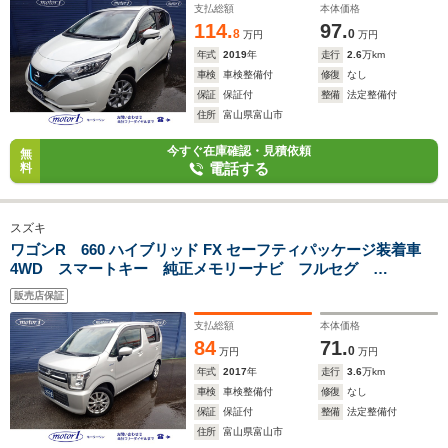
支払総額
本体価格
114.
97.
8
0
万円
万円
年式
2019
年
走行
2.6
万km
車検
車検整備付
修復
なし
保証
保証付
整備
法定整備付
住所
富山県富山市
今すぐ在庫確認・見積依頼
無
電話する
料
スズキ
ワゴンR 660 ハイブリッド FX セーフティパッケージ装着車
4WD スマートキー 純正メモリーナビ フルセグ
Bluetooth USB入力 バックカメラ 全周囲カメラ シート
販売店保証
ヒーター オートエアコン 衝突被害軽減ブレーキ レーンキ
ープ アイドリングストップ
支払総額
本体価格
84
71.
0
万円
万円
年式
2017
年
走行
3.6
万km
車検
車検整備付
修復
なし
保証
保証付
整備
法定整備付
住所
富山県富山市