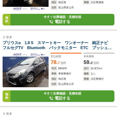
保証
保証無
整備
法定整備無
住所
富山県富山市
今すぐ在庫確認・見積依頼
無
電話する
料
トヨタ
プリウスα 1.8 S スマートキー ワンオーナー 純正ナビ
フルセグTV Bluetooth バックモニター ETC プッシュス
タート オートエアコン 純正15AW FOGランプ
支払総額
本体価格
78.
59.
7
0
万円
万円
年式
2013
年
走行
11.0
万km
車検
車検整備付
修復
なし
保証
保証無
整備
法定整備付
住所
富山県富山市
今すぐ在庫確認・見積依頼
無
電話する
料
トヨタ