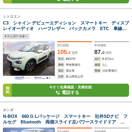
シトロエン
C3 シャイン デビューエディション スマートキー ディスプ
レイオーディオ ハーフレザー バックカメラ ETC 車線逸
脱防止システム パーキングソナー 横滑り防止装置 フロ
車両品質評価書付
ントフォグライト Bluetooth
支払総額
本体価格
105.
87.
6
0
万円
万円
年式
2017
年
走行
5.3
万km
車検
車検整備付
修復
なし
保証
保証無
整備
法定整備付
住所
富山県富山市
今すぐ在庫確認・見積依頼
無
電話する
料
ホンダ
N-BOX 660 G Lパッケージ スマートキー 社外SDナビ フ
ルセグ Bluetooth 両側スライド左パワースライドドア 横
滑り防止装置 電格ミラー オートエアコン ETC 社外
支払総額
本体価格