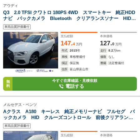
アウディ
Q3 2.0 TFSI クワトロ 180PS 4WD スマートキー 純正HDD
ナビ バックカメラ Bluetooth クリアランスソナー HIDヘ
ッドライト 純正17インチアルミ 電動テールゲート
車両品質評価書付
支払総額
本体価格
147.
127.
4
0
万円
万円
年式
2015
年
走行
8.2
万km
車検
車検整備付
修復
なし
保証
保証無
整備
法定整備付
住所
富山県富山市
今すぐ在庫確認・見積依頼
無
電話する
料
メルセデス・ベンツ
Aクラス A180 キーレス 純正メモリーナビ フルセグ バ
ックカメラ HID クルーズコントロール 前後クリアランス
ソナー 純正17インチアルミ ETC ハーフレザーシート
車両品質評価書付
支払総額
本体価格