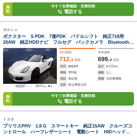
今すぐ在庫確認・見積依頼
無
電話する
料
ポルシェ
ボクスター S PDK 7速PDK パドルシフト 純正718用
20AW 純正HDDナビ フルセグ バックカメラ Bluetooth
社外ドラレコ 社外レーダー探知機 HIDヘッドライト シー
支払総額
本体価格
トヒーター 黒ソフトトップ 電格ミラー オートエアコン
712.
699.
8
0
万円
万円
年式
2014
年
走行
2.7
万km
車検
'27/11
修復
なし
保証
保証無
整備
法定整備無
住所
富山県富山市
今すぐ在庫確認・見積依頼
無
電話する
料
トヨタ
プリウスPHV 1.8 G スマートキー 純正15AW クルーズコ
ントロール ハーフレザーシート 電動シート HIDヘッドラ