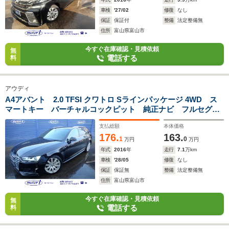
車検
'27/02
修復
なし
保証
保証付
整備
法定整備無
住所
富山県富山市
今すぐ在庫確認・見積依頼
無
電話する
料
アウディ
A4アバント 2.0 TFSI クワトロ Sラインパッケージ 4WD ス
マートキー バーチャルコックピット 純正ナビ フルセグ
Bluetooth Bカメラ ETC LED ドラレコ パワーバックド
支払総額
本体価格
ア ハーフレザーシート 純正18AW Sラインエアロ パワー
176.
163.
シート 衝突被害軽減ブレーキ
1
0
万円
万円
年式
2016
年
走行
7.1
万km
車検
'28/05
修復
なし
保証
保証無
整備
法定整備無
住所
富山県富山市
今すぐ在庫確認・見積依頼
無
電話する
料