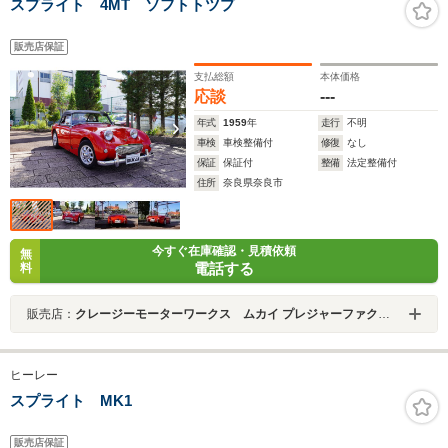
スプライト 4MT ソフトトツプ
販売店保証
支払総額
本体価格
応談
---
年式
1959
年
走行
不明
車検
車検整備付
修復
なし
保証
保証付
整備
法定整備付
住所
奈良県奈良市
今すぐ在庫確認・見積依頼
無
電話する
料
販売店：
クレージーモーターワークス ムカイ プレジャーファクトリー
ヒーレー
スプライト MK1
販売店保証