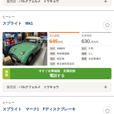
販売店：
パルクフェルメ トウキョウ
ヒーレー
スプライト Mk1
支払総額
本体価格
645
630.
0
万円
万円
年式
1959
年
走行
不明
車検
車検整備無
修復
なし
保証
保証無
整備
法定整備付
住所
東京都世田谷区
今すぐ在庫確認・見積依頼
無
電話する
料
販売店：
パルクフェルメ トウキョウ
ヒーレー
スプライト マーク1 Fディスクブレーキ