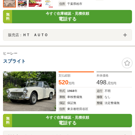
住所
千葉県柏市
今すぐ在庫確認・見積依頼
無
電話する
料
販売店：
ＨＴ ＡＵＴＯ
ヒーレー
スプライト
支払総額
本体価格
520
498.
0
万円
万円
年式
1968
年
走行
不明
車検
車検整備無
修復
なし
保証
保証無
整備
法定整備無
住所
東京都世田谷区
今すぐ在庫確認・見積依頼
無
電話する
料