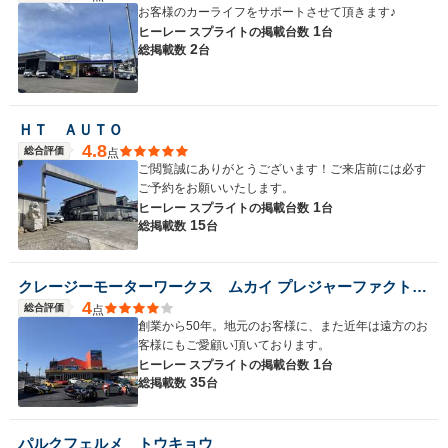
お客様のカーライフをサポートさせて頂きます♪
1
ヒーレー スプライトの
掲載台数
台
2
総掲載数
台
ＨＴ ＡＵＴＯ
4.8
総合評価
点
ご閲覧誠にありがとうございます！ご来店前には必す
ご予約をお願いいたします。
1
ヒーレー スプライトの
掲載台数
台
15
総掲載数
台
クレージーモーターワークス ムカイ プレジャーファクトリー
4
総合評価
点
創業から50年。地元のお客様に、また近年は遠方のお
客様にもご愛顧い頂いております。
1
ヒーレー スプライトの
掲載台数
台
35
総掲載数
台
パルクフェルメ トウキョウ