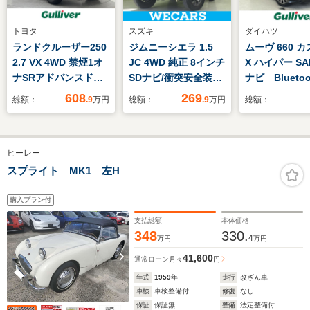
トヨタ
スズキ
ダイハツ
ランドクルーザー250
ジムニーシエラ 1.5
ムーヴ 660 
2.7 VX 4WD 禁煙1オ
JC 4WD 純正 8インチ
X ハイパー SA
ナSRアドバンスドド
SDナビ/衝突安全装置/
ナビ Blueto
ライブ全方位ETC
シートヒーター/車線
CD DVD 
608
269
総額：
.9
万円
総額：
.9
万円
総額：
逸脱防止支援システ
グ バックカ
ム/ドライブレコーダ
ライブレコー
ー 社外/ヘッドランプ
突被害軽減シ
ヒーレー
LED/USBジャッ
コーナーセン
ク/Bluetooth接
正フロアマッ
スプライト MK1 左H
続/ETC2.0
ートキー フ
ト 電動格納
購入プラン付
支払総額
本体価格
348
330.
4
万円
万円
41,600
通常ローン
月々
円
年式
1959
年
走行
改ざん車
車検
車検整備付
修復
なし
保証
保証無
整備
法定整備付