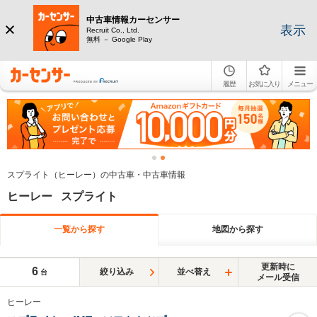
中古車情報カーセンサー
表示
Recruit Co., Ltd.
無料 － Google Play
履歴
お気に入り
メニュー
スプライト（ヒーレー）の中古車・中古車情報
ヒーレー スプライト
一覧から探す
地図から探す
更新時に
6
絞り込み
並べ替え
台
メール受信
ヒーレー