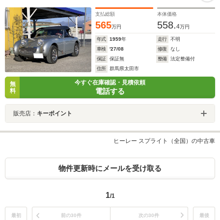
支払総額
本体価格
565
558.
4
万円
万円
年式
1959
年
走行
不明
車検
'27/08
修復
なし
保証
保証無
整備
法定整備付
住所
群馬県太田市
今すぐ在庫確認・見積依頼
無
電話する
料
販売店：
キーポイント
ヒーレー スプライト（全国）の中古車
物件更新時にメールを受け取る
1
/1
最初
前の30件
次の30件
最後