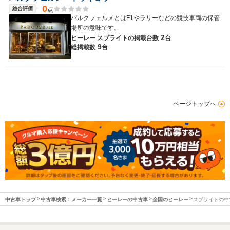
0
総合評価
点
パルクフェルメとはF1やラリーなどの競技車両の保管
場所の意味です。
2
ヒーレー スプライトの
掲載台数
台
9
総掲載数
台
ページトップへ
中古車トップ
中古車検索：メーカー一覧
ヒーレーの中古車
全国のヒーレー
スプライトの中