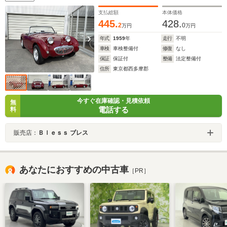
支払総額
本体価格
445.
428.
2
0
万円
万円
年式
1959
年
走行
不明
車検
車検整備付
修復
なし
保証
保証付
整備
法定整備付
住所
東京都西多摩郡
今すぐ在庫確認・見積依頼
無
電話する
料
販売店：
Ｂｌｅｓｓ ブレス
あなたにおすすめの中古車
［PR］