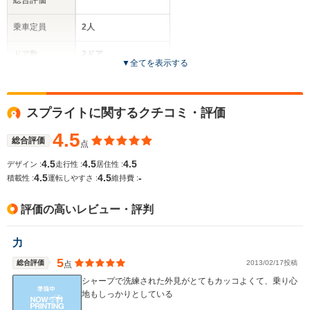
総合評価
乗車定員
2人
ドア数
2ドア
▼
全てを表示する
全高
1.31m
スプライトに関するクチコミ・評価
4.5
総合評価
点
全幅
サイズ
1.57m
4.5
4.5
4.5
デザイン :
走行性 :
居住性 :
全長
(全長x全幅x全高)
4.5
4.5
-
積載性 :
運転しやすさ :
維持費 :
4.01m
評価の高いレビュー・評判
ホイールベース
力
-m
5
総合評価
2013/02/17投稿
点
シャープで洗練された外見がとてもカッコよくて、乗り心
地もしっかりとしている