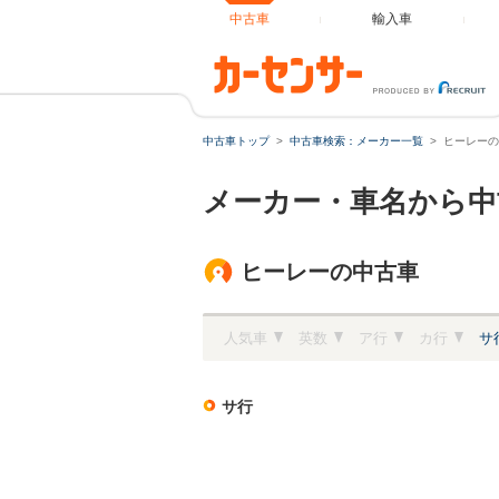
中古車
輸入車
中古車トップ
中古車検索：メーカー一覧
ヒーレーの
メーカー・車名から中
ヒーレーの中古車
人気車
英数
ア行
カ行
サ
サ行