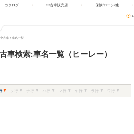
カタログ
中古車販売店
保険/ローン/他
中古車：車名一覧
古車検索:車名一覧（ヒーレー）
行
タ行
ナ行
ハ行
マ行
ヤ行
ラ行
ワ行