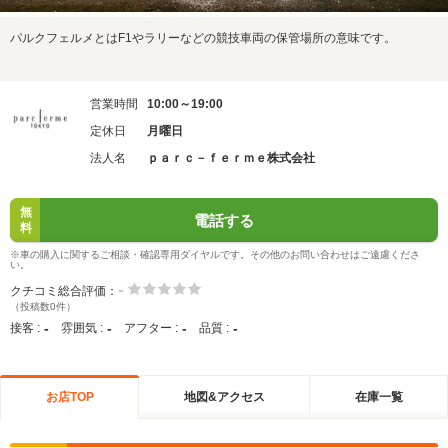
パルクフェルメとはF1やラリーなどの競技車両の保管場所の意味です。
営業時間
10:00～19:00
定休日
月曜日
法人名
ｐａｒｃ－ｆｅｒｍｅ株式会社
無
電話する
料
※車の購入に関するご相談・確認専用ダイヤルです。その他のお問い合わせはご遠慮くださ
い。
-
クチコミ総合評価：
（投稿数0件）
-
-
-
-
接客 :
雰囲気 :
アフター :
品質 :
お店TOP
地図&アクセス
在庫一覧