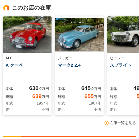
このお店の在庫
ＭＧ
ジャガー
ヒーレー
A クーペ
マーク2 2.4
スプライト
630
645
4
本体
.0
万円
本体
.0
万円
本体
639
655
総額
万円
総額
万円
総額
年式
1957
年
年式
1967
年
年式
走行
不明
走行
不明
走行
在庫一覧を見る