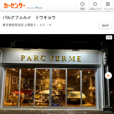
履歴
お気に入り
メニュー
パルクフェルメ トウキョウ
東京都世田谷区上用賀５－２５－４
MAP
1/5