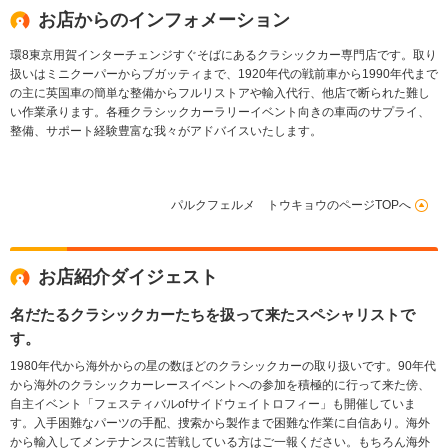
お店からのインフォメーション
環8東京用賀インターチェンジすぐそばにあるクラシックカー専門店です。取り
扱いはミニクーパーからブガッティまで、1920年代の戦前車から1990年代まで
の主に英国車の簡単な整備からフルリストアや輸入代行、他店で断られた難し
い作業承ります。各種クラシックカーラリーイベント向きの車両のサプライ、
整備、サポート経験豊富な我々がアドバイスいたします。
パルクフェルメ トウキョウのページTOPへ
お店紹介ダイジェスト
名だたるクラシックカーたちを扱って来たスペシャリストで
す。
1980年代から海外からの星の数ほどのクラシックカーの取り扱いです。90年代
から海外のクラシックカーレースイベントへの参加を積極的に行って来た傍、
自主イベント「フェスティバルofサイドウェイトロフィー」も開催していま
す。入手困難なパーツの手配、捜索から製作まで困難な作業に自信あり。海外
から輸入してメンテナンスに苦戦している方はご一報ください。もちろん海外