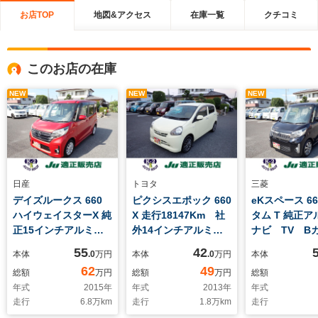
お店TOP
地図&アクセス
在庫一覧
クチコミ
このお店の在庫
NEW
NEW
NEW
日産
トヨタ
三菱
デイズルークス 660
ピクシスエポック 660
eKスペース 66
ハイウェイスターX 純
X 走行18147Km 社
タム T 純正
正15インチアルミ
外14インチアルミ
ナビ TV 
Bluetooth付ナビ
CD ECOモード ミ
両側Pスライ
55
42
本体
.0
万円
本体
.0
万円
本体
TV アラウンドビュ
シュラン新品タイヤ交
Pスタート S
62
49
総額
万円
総額
万円
総額
ーモニター 両側Pス
換済み
年式
2015
年
年式
2013
年
年式
ライド Pスタート
走行
6.8
万km
走行
1.8
万km
走行
Sキー