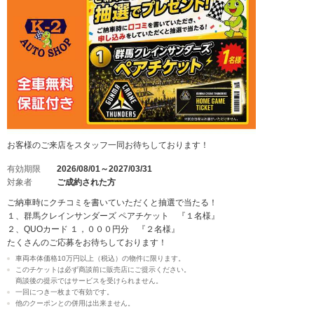
お客様のご来店をスタッフ一同お待ちしております！
有効期限
2026/08/01～2027/03/31
対象者
ご成約された方
ご納車時にクチコミを書いていただくと抽選で当たる！
１、群馬クレインサンダーズ ペアチケット 『１名様』
２、QUOカード １，０００円分 『２名様』
たくさんのご応募をお待ちしております！
車両本体価格10万円以上（税込）の物件に限ります。
このチケットは必ず商談前に販売店にご提示ください。
商談後の提示ではサービスを受けられません。
一回につき一枚まで有効です。
他のクーポンとの併用は出来ません。