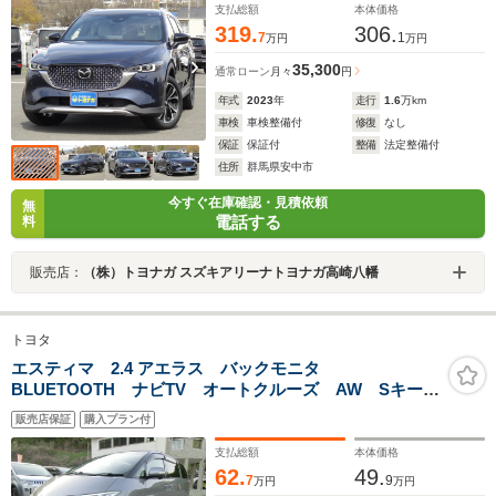
ト 純正デイライトキット
支払総額
本体価格
319.
306.
7
1
万円
万円
35,300
通常ローン
月々
円
年式
2023
年
走行
1.6
万km
車検
車検整備付
修復
なし
保証
保証付
整備
法定整備付
住所
群馬県安中市
今すぐ在庫確認・見積依頼
無
電話する
料
販売店：
（株）トヨナガ スズキアリーナトヨナガ高崎八幡
トヨタ
エスティマ 2.4 アエラス バックモニタ
BLUETOOTH ナビTV オートクルーズ AW Sキー
イモビライザー SRS 3列 ABS 地デジTV デュア
販売店保証
購入プラン付
ルエアバック メモリナビ パワステ Wエアコン パ
ワーウィンドウ
支払総額
本体価格
62.
49.
7
9
万円
万円