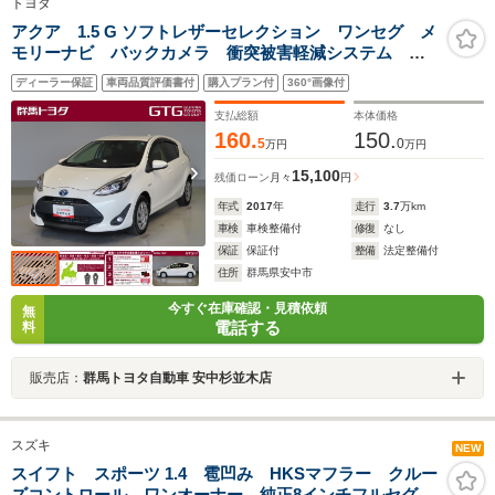
トヨタ
アクア 1.5 G ソフトレザーセレクション ワンセグ メ
モリーナビ バックカメラ 衝突被害軽減システム
ETC LEDヘッドランプ 記録簿
ディーラー保証
車両品質評価書付
購入プラン付
360°画像付
支払総額
本体価格
160.
150.
5
0
万円
万円
15,100
残価ローン
月々
円
年式
2017
年
走行
3.7
万km
車検
車検整備付
修復
なし
保証
保証付
整備
法定整備付
住所
群馬県安中市
今すぐ在庫確認・見積依頼
無
電話する
料
販売店：
群馬トヨタ自動車 安中杉並木店
スズキ
NEW
スイフト スポーツ 1.4 雹凹み HKSマフラー クルー
ズコントロール ワンオーナー 純正8インチフルセグナ