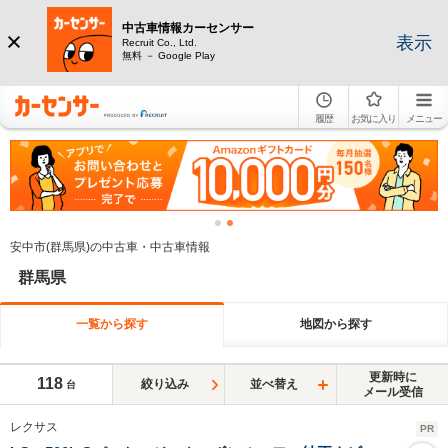
中古車情報カーセンサー
表示
Recruit Co., Ltd.
無料 － Google Play
履歴
お気に入り
メニュー
安中市(群馬県)の中古車・中古車情報
群馬県
一覧から探す
地図から探す
更新時に
118
絞り込み
並べ替え
台
メール受信
レクサス
PR