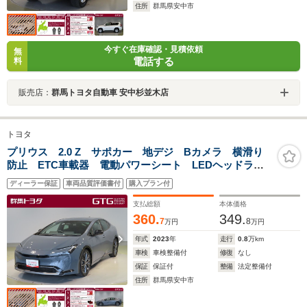
住所
群馬県安中市
今すぐ在庫確認・見積依頼
無
電話する
料
販売店：
群馬トヨタ自動車 安中杉並木店
トヨタ
プリウス 2.0 Z サポカー 地デジ Bカメラ 横滑り
防止 ETC車載器 電動パワーシート LEDヘッドライ
ト 100V充電 テレビ アルミホイール エアコン 運
ディーラー保証
車両品質評価書付
購入プラン付
転席エアバッグ 盗難防止システム メディアプレイヤ
ー接続
支払総額
本体価格
360.
349.
7
8
万円
万円
年式
2023
年
走行
0.8
万km
車検
車検整備付
修復
なし
保証
保証付
整備
法定整備付
住所
群馬県安中市