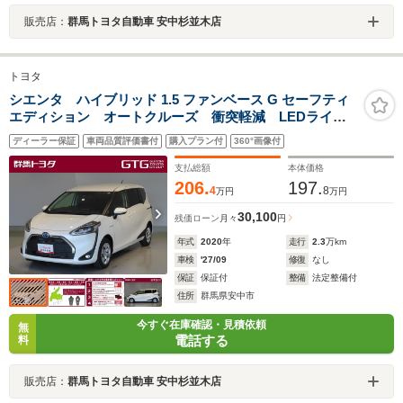
販売店：
群馬トヨタ自動車 安中杉並木店
トヨタ
シエンタ ハイブリッド 1.5 ファンベース G セーフティ
エディション オートクルーズ 衝突軽減 LEDライ
ト 盗難防止装置 キーレス ETC 横滑り防止機能 B
ディーラー保証
車両品質評価書付
購入プラン付
360°画像付
カメラ 1オーナー エアバッグ ABS 地デジ スマー
トキー 点検記録簿 メモリナビ ナビ&TV DVD
支払総額
本体価格
206.
197.
4
8
万円
万円
30,100
残価ローン
月々
円
年式
2020
年
走行
2.3
万km
車検
'27/09
修復
なし
保証
保証付
整備
法定整備付
住所
群馬県安中市
今すぐ在庫確認・見積依頼
無
電話する
料
販売店：
群馬トヨタ自動車 安中杉並木店