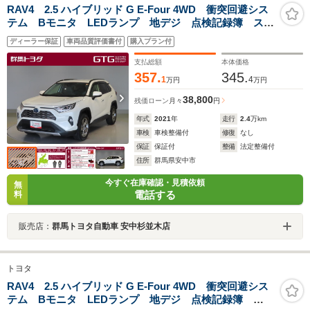
RAV4 2.5 ハイブリッド G E-Four 4WD 衝突回避シス
テム Bモニタ LEDランプ 地デジ 点検記録簿 スマ
ートキー&プッシュスタート ナビTV 電動シ-ト オー
ディーラー保証
車両品質評価書付
購入プラン付
トエアコン 4WD車 盗難防止 横滑防止 AW
ABS パワステ エアバッグ
支払総額
本体価格
357.
345.
1
4
万円
万円
38,800
残価ローン
月々
円
年式
2021
年
走行
2.4
万km
車検
車検整備付
修復
なし
保証
保証付
整備
法定整備付
住所
群馬県安中市
今すぐ在庫確認・見積依頼
無
電話する
料
販売店：
群馬トヨタ自動車 安中杉並木店
トヨタ
RAV4 2.5 ハイブリッド G E-Four 4WD 衝突回避シス
テム Bモニタ LEDランプ 地デジ 点検記録簿