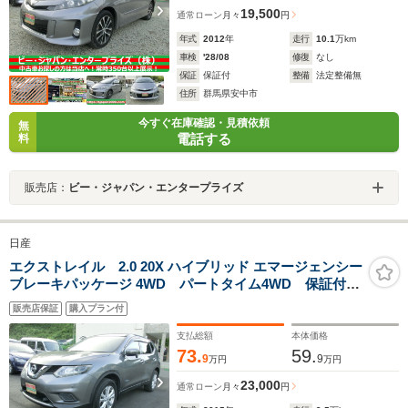
19,500
通常ローン
月々
円
年式
2012
年
走行
10.1
万km
車検
'28/08
修復
なし
保証
保証付
整備
法定整備無
住所
群馬県安中市
今すぐ在庫確認・見積依頼
無
電話する
料
販売店：
ビー・ジャパン・エンタープライズ
日産
エクストレイル 2.0 20X ハイブリッド エマージェンシー
ブレーキパッケージ 4WD パートタイム4WD 保証付き
VDC シートヒータ TVナビ スマートキープッシュス
販売店保証
購入プラン付
タート パワーウインドウ キーフリーキー メモリナ
ビ LEDライト イモビライザー フルオートエアコン
支払総額
本体価格
73.
59.
9
9
万円
万円
23,000
通常ローン
月々
円