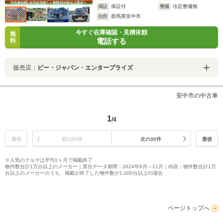
保証
保証付
整備
法定整備無
住所
群馬県安中市
今すぐ在庫確認・見積依頼
無
電話する
料
販売店：
ビー・ジャパン・エンタープライズ
安中市の中古車
1
/4
最初
前の30件
次の30件
最後
※人気のクルマは平均1ヶ月で掲載終了
物件数合計1万台以上のメーカー｜算出データ期間：2024年9月～11月｜内容：物件数合計1万
台以上のメーカーのうち、掲載が終了した物件数が1,000台以上の場合
ページトップへ