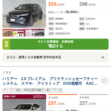
310.
298.
8
0
万円
万円
30,900
残価ローン
月々
円
年式
2023
年
走行
4.0
万km
車検
車検整備付
修復
なし
保証
保証付
整備
法定整備付
住所
群馬県安中市
今すぐ在庫確認・見積依頼
無
電話する
料
販売店：
群馬トヨタ自動車 安中杉並木店
トヨタ
ハリアー 2.0 プレミアム プリクラッシュセーフティー
システム スマキ- アイストップ DVD視聴可 AAC
助手席エアバック ETC付き 横滑り防止機能 後カメ
ディーラー保証
車両品質評価書付
購入プラン付
ラ 電動シート オートクルーズ AW LEDライト メ
モリナビ
支払総額
本体価格
237.
227.
3
7
万円
万円