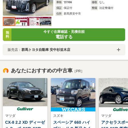
車検
'27/06
修復
なし
保証
保証付
整備
法定整備付
住所
群馬県安中市
今すぐ在庫確認・見積依頼
無
電話する
料
販売店：
群馬トヨタ自動車 安中杉並木店
あなたにおすすめの中古車
［PR］
マツダ
スズキ
マツダ
CX-8 2.2 XD ディーゼ
スペーシア 660 ハイ
アクセラスポーツ