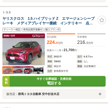
トヨタ
ヤリスクロス 1.5 ハイブリッド Z エマージェンシーブ
レーキ メディアプレイヤー接続 インテリキー 点検
記録簿 ナビ LEDランプ リアカメラ メモリーナビ
ディーラー保証
車両品質評価書付
購入プラン付
ゲーション 横滑り防止システム 電動シ-ト クルコ
ン アルミホイル PS
支払総額
本体価格
224.
216.
6
0
万円
万円
21,700
残価ローン
月々
円
年式
2021
年
走行
6.6
万km
車検
'28/02
修復
なし
保証
保証付
整備
法定整備付
住所
群馬県安中市
今すぐ在庫確認・見積依頼
無
電話する
料
販売店：
群馬トヨタ自動車 安中杉並木店