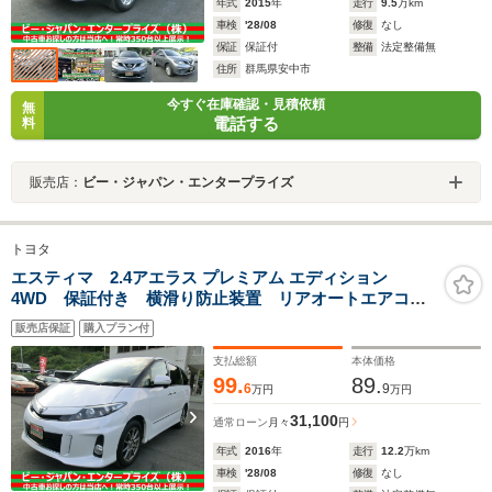
年式
2015
年
走行
9.5
万km
車検
'28/08
修復
なし
保証
保証付
整備
法定整備無
住所
群馬県安中市
今すぐ在庫確認・見積依頼
無
電話する
料
販売店：
ビー・ジャパン・エンタープライズ
トヨタ
エスティマ 2.4アエラス プレミアム エディション
4WD 保証付き 横滑り防止装置 リアオートエアコ
ン Bluetooth対応 パワーウインドウ ABS オートク
販売店保証
購入プラン付
ルーズ 盗難防止装置 HDDナビ スマートキー
ETC 3列
支払総額
本体価格
99.
89.
6
9
万円
万円
31,100
通常ローン
月々
円
年式
2016
年
走行
12.2
万km
車検
'28/08
修復
なし