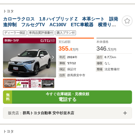
トヨタ
カローラクロス 1.8 ハイブリッド Z 本革シート 誤発
進抑制 フルセグTV AC100V ETC車載器 横滑り防
止機能 インテリジェントキー ナビ&TV 点検記録
ディーラー保証
車両品質評価書付
購入プラン付
簿 LEDヘッドライト アルミ オートクルーズコント
ロール バックモニター
支払総額
本体価格
355.
346.
8
5
万円
万円
年式
2024
年
走行
0.7
万km
車検
'27/12
修復
なし
保証
保証付
整備
法定整備付
住所
群馬県安中市
今すぐ在庫確認・見積依頼
無
電話する
料
販売店：
群馬トヨタ自動車 安中杉並木店
トヨタ