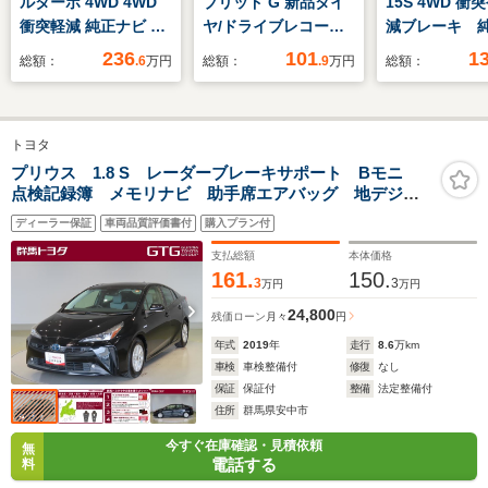
ルターボ 4WD 4WD
ブリッド G 新品タイ
15S 4WD 衝
衝突軽減 純正ナビ バ
ヤ/ドライブレコーダ
減ブレーキ 純
ックカメラ ETC
ー 前後/ETC/EBD付
トナビ バッ
236
101
1
総額：
.6
万円
総額：
.9
万円
総額：
ABS/横滑り防止装置/
ラ フルセグ
アイドリングストッ
ETC パド
プ/エアバッグ 運転席/
純正16インチ
トヨタ
エアバッグ 助手席/エ
ホイール 純
アバッグ サイド/パワ
マット スマ
プリウス 1.8 S レーダーブレーキサポート Bモニ
点検記録簿 メモリナビ 助手席エアバッグ 地デジ
ーウインドウ
ー プッシュ
TV 横滑防止 キーレスエントリー アクティブクルー
ト USB端子
ディーラー保証
車両品質評価書付
購入プラン付
ズコントロール パワーウィンドウ ETC付 DVD
AW ABS
支払総額
本体価格
161.
150.
3
3
万円
万円
24,800
残価ローン
月々
円
年式
2019
年
走行
8.6
万km
車検
車検整備付
修復
なし
保証
保証付
整備
法定整備付
住所
群馬県安中市
今すぐ在庫確認・見積依頼
無
電話する
料