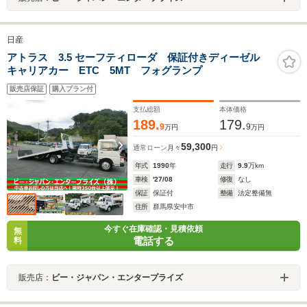
日産
アトラス 3.5 セーフティローダ 保証付きディーゼル
キャリアカー ETC 5MT フォグランプ
販売店保証
購入プラン付
支払総額
本体価格
189.
179.
9
9
万円
万円
59,300
通常ローン
月々
円
年式
1990
年
走行
9.9
万km
車検
'27/08
修復
なし
保証
保証付
整備
法定整備無
住所
群馬県安中市
今すぐ在庫確認・見積依頼
無
電話する
料
販売店：
ビー・ジャパン・エンタープライズ