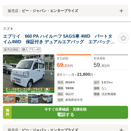
販売店：
ビー・ジャパン・エンタープライズ
スズキ
エブリイ 660 PA ハイルーフ 5AGS車 4WD パートタ
イム4WD 保証付き デュアルエアバッグ エアバック
パワステ エアコン ABS 衝突安全ボディ
販売店保証
購入プラン付
支払総額
本体価格
69.
59.
9
9
万円
万円
21,800
通常ローン
月々
円
年式
2016
年
走行
3.5
万km
車検
'28/08
修復
なし
保証
保証付
整備
法定整備無
住所
群馬県安中市
今すぐ在庫確認・見積依頼
無
電話する
料
販売店：
ビー・ジャパン・エンタープライズ