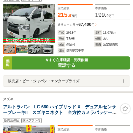
ビ パワーステアリング パワーウィンドウ ABS タ
ーボ ワンセグTV BT接続
支払総額
本体価格
215.
199.
9
9
万円
万円
67,400
通常ローン
月々
円
年式
2022
年
走行
11.0
万km
車検
'27/08
修復
あり
保証
保証付
整備
法定整備無
住所
群馬県安中市
今すぐ在庫確認・見積依頼
無
電話する
料
販売店：
ビー・ジャパン・エンタープライズ
スズキ
アルトラパン LC 660 ハイブリッド X デュアルセンサ
ーブレーキII スズキコネクト 全方位カメラパッケー
ジ シートヒーター LEDヘッドライト オートハイビ
販売店保証
購入プラン付
ーム パーキングセンサー 車線逸脱抑制 届出済み仕
様車
支払総額
本体価格