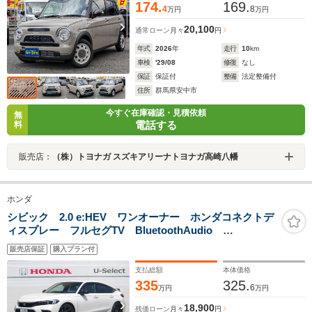
174.
169.
4
8
万円
万円
20,100
通常ローン
月々
円
年式
2026
年
走行
10
km
車検
'29/08
修復
なし
保証
保証付
整備
法定整備付
住所
群馬県安中市
今すぐ在庫確認・見積依頼
無
電話する
料
販売店：
（株）トヨナガ スズキアリーナトヨナガ高崎八幡
ホンダ
シビック 2.0 e:HEV ワンオーナー ホンダコネクトデ
ィスプレー フルセグTV BluetoothAudio
AppleCarPlay AndroidAuto バックカメラ BOSEプ
販売店保証
購入プラン付
レミアムサウンド パワーシート 18AW
支払総額
本体価格
335
325.
6
万円
万円
18,900
残価ローン
月々
円