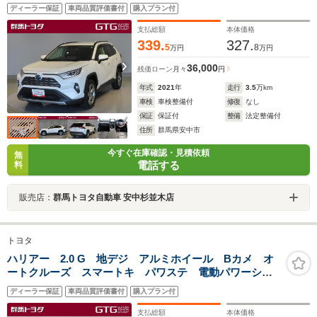
AC100V スマートキー&プッシュスタート ナビTV 電
ディーラー保証
車両品質評価書付
購入プラン付
動シ-ト オートエアコン 4WD車 盗難防止 横滑防
止 ワンオーナー車 AW
支払総額
本体価格
339.
327.
5
8
万円
万円
36,000
残価ローン
月々
円
年式
2021
年
走行
3.5
万km
車検
車検整備付
修復
なし
保証
保証付
整備
法定整備付
住所
群馬県安中市
今すぐ在庫確認・見積依頼
無
電話する
料
販売店：
群馬トヨタ自動車 安中杉並木店
トヨタ
ハリアー 2.0 G 地デジ アルミホイール Bカメ オ
ートクルーズ スマートキ パワステ 電動パワーシー
ト AUX接続 横滑り防止機能 LEDランプ キーレ
ディーラー保証
車両品質評価書付
購入プラン付
ス ドラレコ付き ETC車載器 パワーウインドウ
AAC TV
支払総額
本体価格