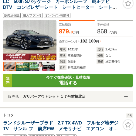
LC 500h Sパッケージ カーボンルーフ 純正ナビ
DTV コンビレザーシート シートヒーター シートベ
ンチレーション メモリー付パワーシート ハンドルヒ
販売店保証
購入プラン付
オンライン相談可
ーター ヘッドアップディスプレイ ブラインドスポッ
トモニター レーンキープ
支払総額
本体価格
879.
868.
8
7
万円
万円
102,100
通常ローン
月々
円
年式
2021
年
走行
1.4
万km
車検
車検整備付
修復
なし
保証
保証付
整備
法定整備付
住所
群馬県前橋市
今すぐ在庫確認・見積依頼
無
電話する
料
販売店：
ガリバーアウトレット １７号前橋北店
トヨタ
PR
ランドクルーザープラド 2.7 TX 4WD フルセグ地デジ
TV サンル-フ 前席PW メモリナビ エアコン オー
トクルーズ アルミホイール リヤカメラ 横滑防止装