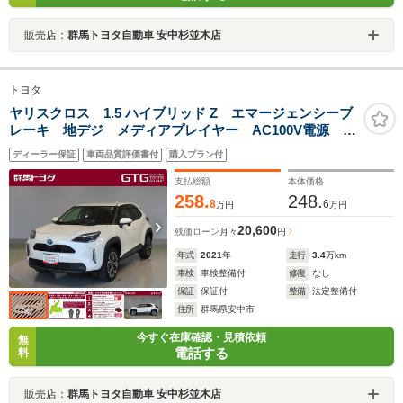
販売店：
群馬トヨタ自動車 安中杉並木店
トヨタ
ヤリスクロス 1.5 ハイブリッド Z エマージェンシーブ
レーキ 地デジ メディアプレイヤー AC100V電源
DVD インテリキー 点検記録簿 LEDランプ リアカ
ディーラー保証
車両品質評価書付
購入プラン付
メラ メモリーナビ 横滑り防止システム 電動シ-ト
クルコン キーフリー
支払総額
本体価格
258.
248.
8
6
万円
万円
20,600
残価ローン
月々
円
年式
2021
年
走行
3.4
万km
車検
車検整備付
修復
なし
保証
保証付
整備
法定整備付
住所
群馬県安中市
今すぐ在庫確認・見積依頼
無
電話する
料
販売店：
群馬トヨタ自動車 安中杉並木店