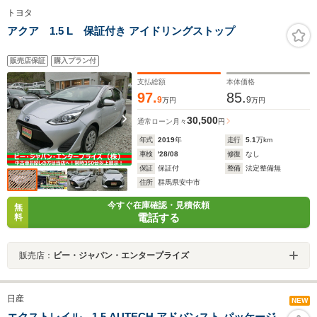
トヨタ
アクア 1.5 L 保証付き アイドリングストップ
販売店保証
購入プラン付
支払総額
本体価格
97.
85.
9
9
万円
万円
30,500
通常ローン
月々
円
年式
2019
年
走行
5.1
万km
車検
'28/08
修復
なし
保証
保証付
整備
法定整備無
住所
群馬県安中市
今すぐ在庫確認・見積依頼
無
電話する
料
販売店：
ビー・ジャパン・エンタープライズ
日産
NEW
エクストレイル 1.5 AUTECH アドバンスト パッケージ