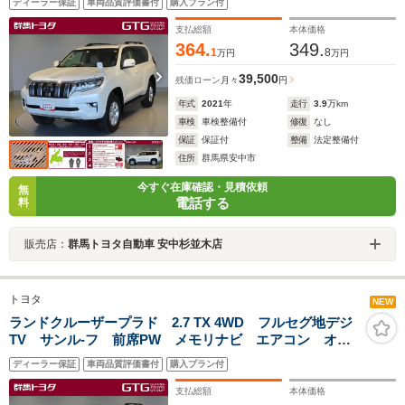
ディーラー保証
車両品質評価書付
購入プラン付
置 ETC車載器 四駆 ABS キーレスキー サイドエ
アバック LEDヘット
支払総額
本体価格
364.
349.
1
8
万円
万円
39,500
残価ローン
月々
円
年式
2021
年
走行
3.9
万km
車検
車検整備付
修復
なし
保証
保証付
整備
法定整備付
住所
群馬県安中市
今すぐ在庫確認・見積依頼
無
電話する
料
販売店：
群馬トヨタ自動車 安中杉並木店
トヨタ
NEW
ランドクルーザープラド 2.7 TX 4WD フルセグ地デジ
TV サンル-フ 前席PW メモリナビ エアコン オー
トクルーズ アルミホイール リヤカメラ 横滑防止装
ディーラー保証
車両品質評価書付
購入プラン付
置 ETC車載器 四駆 ABS キーレスキー サイドエ
アバック LEDヘット
支払総額
本体価格