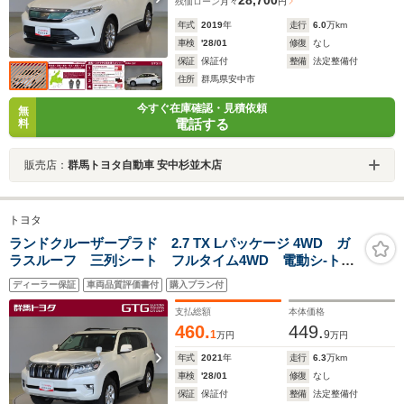
28,700
残価ローン
月々
円
年式
2019
年
走行
6.0
万km
車検
'28/01
修復
なし
保証
保証付
整備
法定整備付
住所
群馬県安中市
今すぐ在庫確認・見積依頼
無
電話する
料
販売店：
群馬トヨタ自動車 安中杉並木店
トヨタ
ランドクルーザープラド 2.7 TX Lパッケージ 4WD ガ
ラスルーフ 三列シート フルタイム4WD 電動シ-ト
整備記録簿 横滑り防止システム LEDランプ ETC付
ディーラー保証
車両品質評価書付
購入プラン付
き アルミ DVD再生機能 1オ-ナ- キーレスエントリ
ー オートエアコン レザー ABS
支払総額
本体価格
460.
449.
1
9
万円
万円
年式
2021
年
走行
6.3
万km
車検
'28/01
修復
なし
保証
保証付
整備
法定整備付