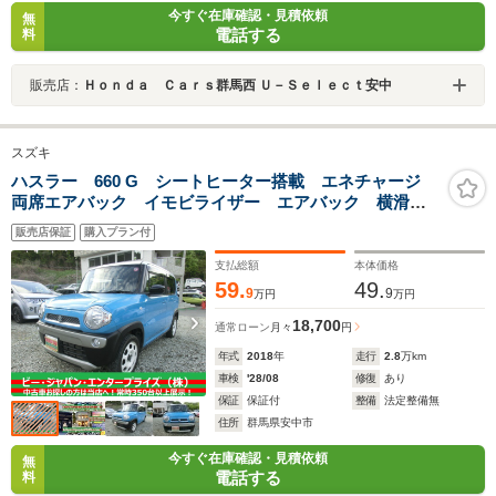
今すぐ在庫確認・見積依頼
無
電話する
料
販売店：
Ｈｏｎｄａ Ｃａｒｓ群馬西 Ｕ－Ｓｅｌｅｃｔ安中
スズキ
ハスラー 660 G シートヒーター搭載 エネチャージ
両席エアバック イモビライザー エアバック 横滑防
止装置 フルフラットシート キーレスエントリ スマ
販売店保証
購入プラン付
ートキ メモリ-ナビ ベンチS 全席PW AC ABS
付 ワンセグ
支払総額
本体価格
59.
49.
9
9
万円
万円
18,700
通常ローン
月々
円
年式
2018
年
走行
2.8
万km
車検
'28/08
修復
あり
保証
保証付
整備
法定整備無
住所
群馬県安中市
今すぐ在庫確認・見積依頼
無
電話する
料