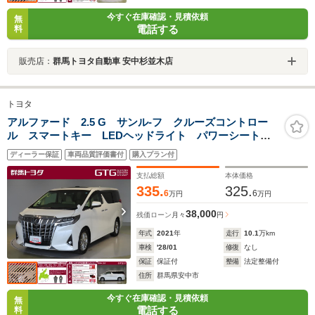
今すぐ在庫確認・見積依頼
無
電話する
料
販売店：
群馬トヨタ自動車 安中杉並木店
トヨタ
アルファード 2.5 G サンル-フ クルーズコントロー
ル スマートキー LEDヘッドライト パワーシート
ETC デュアルエアコン メモリーナビ 定期点検記録
ディーラー保証
車両品質評価書付
購入プラン付
簿 ミュージックプレイヤー接続 横滑り防止機能 ア
ルミホイール
支払総額
本体価格
335.
325.
6
6
万円
万円
38,000
残価ローン
月々
円
年式
2021
年
走行
10.1
万km
車検
'28/01
修復
なし
保証
保証付
整備
法定整備付
住所
群馬県安中市
今すぐ在庫確認・見積依頼
無
電話する
料