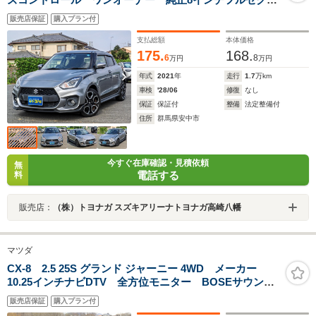
ビ 全方位カメラ クルーズコントロール ドライブレ
販売店保証
購入プラン付
コーダー前後 17インチアルミホイール ワンオーナー
支払総額
本体価格
175.
168.
6
8
万円
万円
年式
2021
年
走行
1.7
万km
車検
'28/06
修復
なし
保証
保証付
整備
法定整備付
住所
群馬県安中市
今すぐ在庫確認・見積依頼
無
電話する
料
販売店：
（株）トヨナガ スズキアリーナトヨナガ高崎八幡
マツダ
CX-8 2.5 25S グランド ジャーニー 4WD メーカー
10.25インチナビDTV 全方位モニター BOSEサウンド
10スピーカー クルージング&トラフィック・サポート
販売店保証
購入プラン付
シートヒーター&パワーシート ETC パワーリアゲー