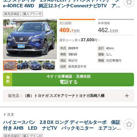
e-4ORCE 4WD 純正12.3インチConnectナビDTV アラ
ウンドビューモニター プロパイロット インテリジェ
販売店保証
購入プラン付
ントミラー 前後席シートヒーター ETC2.0
AC100V1500W Pパーキング 登録済未使用車
支払総額
本体価格
469.
462.
7
1
万円
万円
37,600
通常ローン
月々
円
年式
2025
年
走行
41
km
車検
'28/10
修復
なし
保証
保証付
整備
法定整備付
住所
群馬県安中市
今すぐ在庫確認・見積依頼
無
電話する
料
販売店：
（株）トヨナガ スズキアリーナトヨナガ高崎八幡
トヨタ
ハイエースバン 2.8 DX ロング ディーゼルターボ 保証
付き AHB LED ナビTV バックモニター エアコン
キーレスエントリー ETC付 エアバック メモリナ
販売店保証
購入プラン付