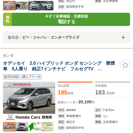
保証
保証付
整備
法定整備無
住所
群馬県安中市
今すぐ在庫確認・見積依頼
無
電話する
料
販売店：
ビー・ジャパン・エンタープライズ
ホンダ
オデッセイ 2.0 ハイブリッド ホンダ センシング 禁煙
車 8人乗り 純正7インチナビ フルセグTV
CD/DVD BluetoothAudio バックカメラ ETC2.0 ナ
販売店保証
購入プラン付
ビ連動ドライブレコーダー 電子制御パーキングブレー
キ 純正16インチAW
支払総額
本体価格
195
183.
3
万円
万円
20,100
残価ローン
月々
円
年式
2019
年
走行
7.0
万km
車検
車検整備付
修復
なし
保証
保証付
整備
法定整備付
住所
群馬県安中市