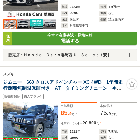
年式
2024
年
走行
1.9
万km
車検
'27/02
修復
なし
保証
保証付
整備
法定整備付
住所
群馬県安中市
今すぐ在庫確認・見積依頼
無
電話する
料
販売店：
Ｈｏｎｄａ Ｃａｒｓ群馬西 Ｕ－Ｓｅｌｅｃｔ安中
スズキ
ジムニー 660 クロスアドベンチャー XC 4WD 1年間走
行距離無制限保証付き AT タイミングチェーン キー
レス シートヒーター Sヒーター ダブルエアバック
販売店保証
購入プラン付
AW キーレス付 マニュアルエアコン ターボ車 パワ
ーウィンドウ エアバック ABS
支払総額
本体価格
85.
75.
9
9
万円
万円
26,800
通常ローン
月々
円
年式
2011
年
走行
7.5
万km
車検
'28/08
修復
なし