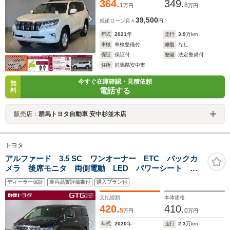
364.
349.
1
8
万円
万円
39,500
残価ローン
月々
円
年式
2021
年
走行
3.9
万km
車検
車検整備付
修復
なし
保証
保証付
整備
法定整備付
住所
群馬県安中市
今すぐ在庫確認・見積依頼
無
電話する
料
販売店：
群馬トヨタ自動車 安中杉並木店
トヨタ
アルファード 3.5 SC ワンオーナー ETC バックカ
メラ 後席モニタ 両側電動 LED パワーシート ク
ルーズコントロール 衝突回避・被害軽減 ペダル踏み
ディーラー保証
車両品質評価書付
購入プラン付
間違い 車線逸脱警報 先進ライト 全周囲カメラ 横
滑り防止装置
支払総額
本体価格
420.
410.
5
0
万円
万円
年式
2020
年
走行
2.3
万km