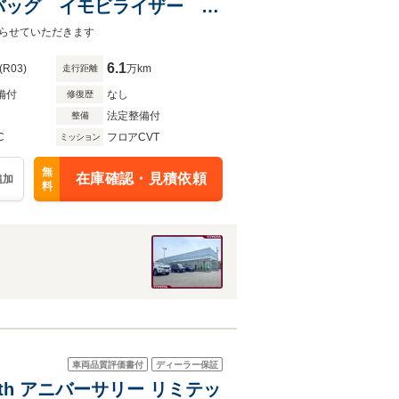
バッグ イモビライザー
 メモリナビ パワーウイン
らせていただきます
6.1
(R03)
万km
走行距離
備付
なし
修復歴
法定整備付
整備
C
フロアCVT
ミッション
無
在庫確認・見積依頼
追加
料
車両品質評価書付
ディーラー保証
0th アニバーサリー リミテッ