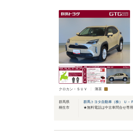
クロカン・ＳＵＶ
薄茶
群馬県
群馬トヨタ自動車（株） Ｕ－
桐生市