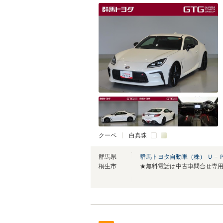
クーペ
白真珠
群馬県
群馬トヨタ自動車（株） Ｕ－
桐生市