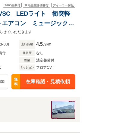
360°
画像付
車両品質評価書付
ディーラー保証
D VSC LEDライト 衝突軽
トエアコン ミュージックプ
ーナー 4WD ETC アイ
らせていただきます
4.5
(R03)
万km
走行距離
備付
なし
修復歴
法定整備付
整備
C
フロアCVT
ミッション
無
在庫確認・見積依頼
追加
料