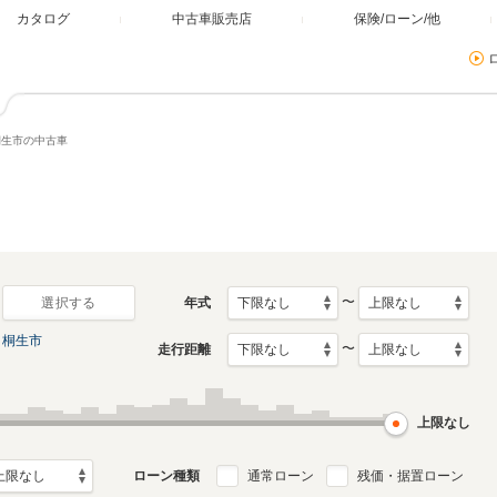
カタログ
中古車販売店
保険/ローン/他
桐生市の中古車
〜
年式
選択する
桐生市
〜
走行距離
上限なし
ローン種類
通常ローン
残価・据置ローン