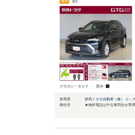
NEW
8/3
クロカン・ＳＵＶ
黒Ｍ
群馬県
群馬トヨタ自動車（株） Ｕ－
桐生市