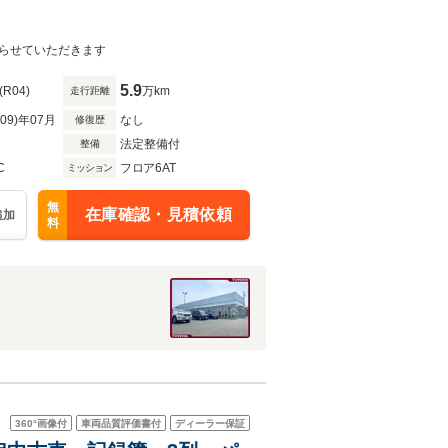
らせていただきます
5.9
(R04)
万km
走行距離
R09)年07月
なし
修復歴
法定整備付
整備
C
フロア6AT
ミッション
無
在庫確認・見積依頼
追加
料
360°
画像付
車両品質評価書付
ディーラー保証