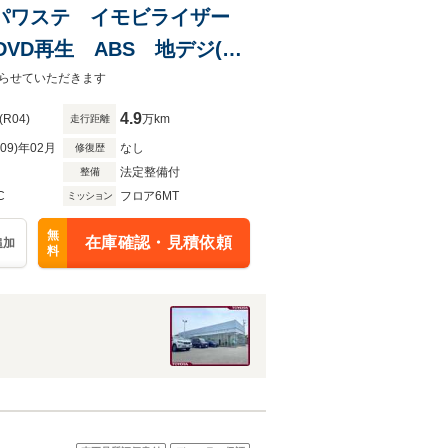
装置 パワステ イモビライザー
VD再生 ABS 地デジ(フ
らせていただきます
4.9
(R04)
万km
走行距離
R09)年02月
なし
修復歴
法定整備付
整備
C
フロア6MT
ミッション
無
在庫確認・見積依頼
追加
料