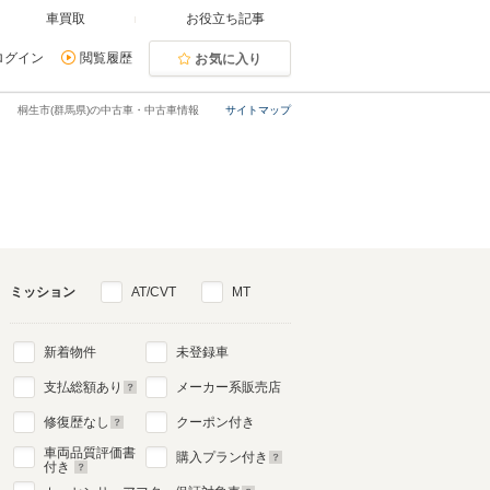
車買取
お役立ち記事
ログイン
閲覧履歴
お気に入り
桐生市(群馬県)の中古車・中古車情報
サイトマップ
ミッション
AT/CVT
MT
新着物件
未登録車
支払総額あり
メーカー系販売店
修復歴なし
クーポン付き
車両品質評価書
購入プラン付き
付き