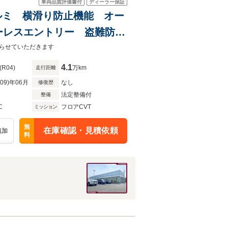
車両品質評価書付
ディーラー保証
 アルミ 横滑り防止機能 オー
ーレスエントリー 盗難防止
イヤー接続 ETC エアバッ
らせていただきます
4.1
(R04)
万km
走行距離
R09)年06月
なし
修復歴
法定整備付
整備
C
フロアCVT
ミッション
無
在庫確認・見積依頼
追加
料