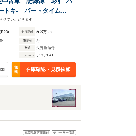
タ認定中古車 記録簿 3列 パ
ートキ- パートタイム
スキー イモビライザー オ
らせていただきます
5.3
(R03)
万km
走行距離
備付
なし
修復歴
法定整備付
整備
C
フロア6AT
ミッション
無
在庫確認・見積依頼
追加
料
車両品質評価書付
ディーラー保証