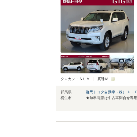
クロカン・ＳＵＶ
真珠Ｍ
群馬県
群馬トヨタ自動車（株） Ｕ－
桐生市