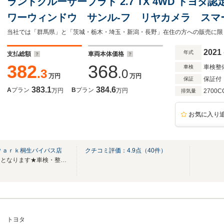
ランドクルーザープラド 2.7 TX 4WD トヨ
ワーウィンドウ サンル-フ リヤカメラ スマ
4WD メモリナビ ブレーキサポート キーレ
当社では「群馬県」と「茨城・栃木・埼玉・新潟・長野」在住の方への販売に限
ートクルーズ ABS エアバッグ
2021
年式
支払総額
車両本体価格
382
368
車検整
車検
.3
.0
万円
万円
保証付
保証
383.1
384.6
A
プラン
B
プラン
万円
万円
2700C
排気量
お気に入り
Ｐａｒｋ桐生バイパス店
クチコミ評価：
4.9
点（
40
件）
★無料電話は中古車問合せ専用となります★車検・整備などはTEL/0277‐52‐1600へ
トヨタ