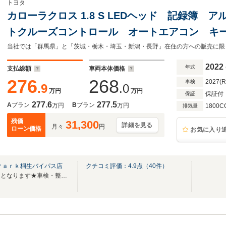
トヨタ
カローラクロス 1.8 S LEDヘッド 記録簿
トクルーズコントロール オートエアコン キ
装置 ABS バックカメラ ミュージックプレ
当社では「群馬県」と「茨城・栃木・埼玉・新潟・長野」在住の方への販売に限
グ
2022
年式
支払総額
車両本体価格
276
268
2027(
車検
.9
.0
万円
万円
保証付
保証
277.6
277.5
A
プラン
B
プラン
万円
万円
1800C
排気量
残価
31,300
詳細を見る
月々
円
ローン価格
お気に入り
Ｐａｒｋ桐生バイパス店
クチコミ評価：
4.9
点（
40
件）
★無料電話は中古車問合せ専用となります★車検・整備などはTEL/0277‐52‐1600へ