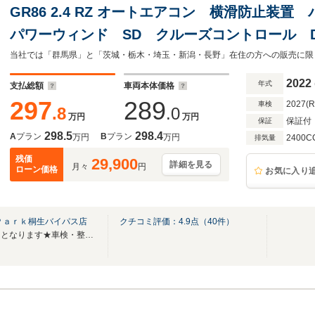
GR86 2.4 RZ オートエアコン 横滑防止
パワーウィンド SD クルーズコントロール D
ルセグ) デュアルエアバック T-Connectナビ
当社では「群馬県」と「茨城・栃木・埼玉・新潟・長野」在住の方への販売に限
2022
年式
支払総額
車両本体価格
297
289
2027(
車検
.8
.0
万円
万円
保証付
保証
298.5
298.4
A
プラン
B
プラン
万円
万円
2400C
排気量
残価
29,900
詳細を見る
月々
円
ローン価格
お気に入り
Ｐａｒｋ桐生バイパス店
クチコミ評価：
4.9
点（
40
件）
★無料電話は中古車問合せ専用となります★車検・整備などはTEL/0277‐52‐1600へ