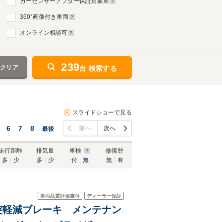
カーセンサーアフター保証対象車
360
°画像付き車両
オンライン相談可
239
をクリア
台 検索する
スライドショーで見る
6
7
8
前へ
次へ
最後
走行距離
排気量
車検
修復歴
多
少
多
少
付
無
無
有
車両品質評価書付
ディーラー保証
衝突軽減ブレーキ メンテナン