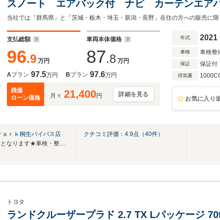
スノート エアバック付 ナビ カーテンエア
ETC付 横滑防止装置 スマートキーシステム
当社では「群馬県」と「茨城・栃木・埼玉・新潟・長野」在住の方への販売に限
ドウ
2021
年式
支払総額
車両本体価格
96
87
車検整
車検
.9
.8
万円
万円
保証付
保証
97.5
97.6
A
プラン
B
プラン
万円
万円
1000C
排気量
残価
21,400
詳細を見る
月々
円
ローン価格
お気に入り
Ｐａｒｋ桐生バイパス店
クチコミ評価：
4.9
点（
40
件）
★無料電話は中古車問合せ専用となります★車検・整備などはTEL/0277‐52‐1600へ
トヨタ
ランドクルーザープラド 2.7 TX Lパッケージ 7