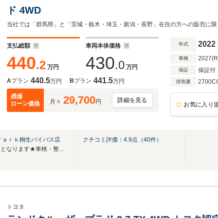
ド 4WD
当社では「群馬県」と「茨城・栃木・埼玉・新潟・長野」在住の方への販売に限
2022
年式
支払総額
車両本体価格
440
430
2027(
車検
.2
.0
万円
万円
保証付
保証
440.5
441.5
A
プラン
B
プラン
万円
万円
2700C
排気量
残価
29,700
詳細を見る
月々
円
ローン価格
お気に入り
Ｐａｒｋ桐生バイパス店
クチコミ評価：
4.9
点（
40
件）
★無料電話は中古車問合せ専用となります★車検・整備などはTEL/0277‐52‐1600へ
トヨタ