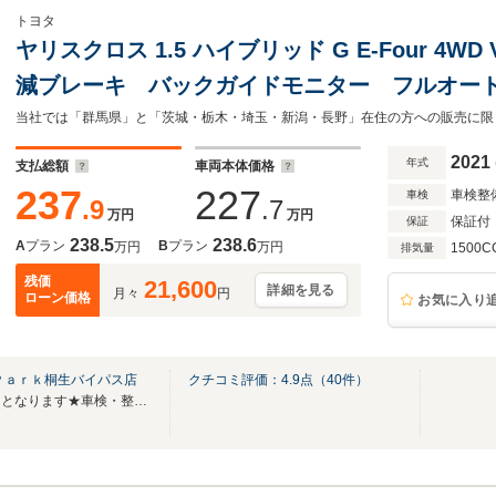
トヨタ
ヤリスクロス 1.5 ハイブリッド G E-Four 4W
減ブレーキ バックガイドモニター フルオー
レイヤー接続可 クルーズコントロール ワンオ
当社では「群馬県」と「茨城・栃木・埼玉・新潟・長野」在住の方への販売に限
ドリングストップ スマートキー
2021
年式
支払総額
車両本体価格
237
227
車検整
車検
.9
.7
万円
万円
保証付
保証
238.5
238.6
A
プラン
B
プラン
万円
万円
1500C
排気量
残価
21,600
詳細を見る
月々
円
ローン価格
お気に入り
Ｐａｒｋ桐生バイパス店
クチコミ評価：
4.9
点（
40
件）
★無料電話は中古車問合せ専用となります★車検・整備などはTEL/0277‐52‐1600へ