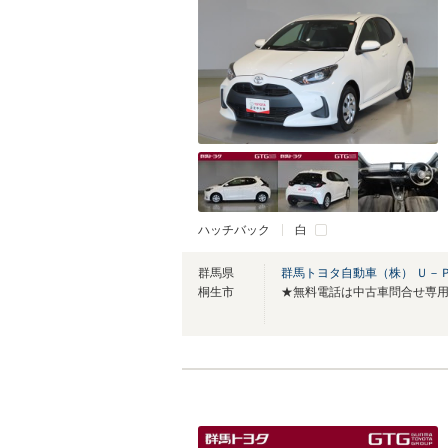
ハッチバック
白
群馬県
群馬トヨタ自動車（株） Ｕ－
桐生市