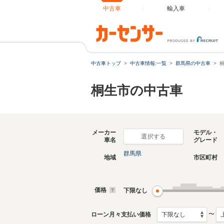
中古車
輸入車
中古車トップ
中古車情報:一覧
群馬県の中古車
桐生市の中古車
メーカー
モデル・
選択する
車名
グレード
群馬県
地域
市区町村
価格
下限なし
〜
ローン月々支払い価格