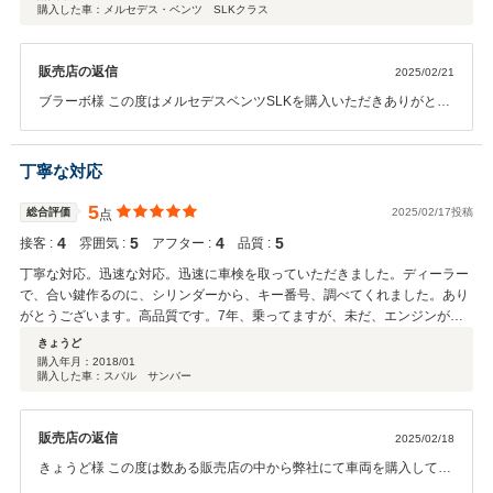
購入した車：メルセデス・ベンツ SLKクラス
た次第です。 横浜在住の為､神奈川県内での購入を視野にネット検索し､何台
か実車を見に行ったが気に入らず､エリアを広げて検索したところ2店舗がヒ
ット､見に行きました。 1店舗は販売員が信頼出来ずパス。 こちらのお店で
販売店の返信
2025/02/21
購入を決めました。 お店の方が皆丁寧に対応してくださり､装備追加の際に
も工夫して取り付けしていただくなど大変丁寧な対応でした。 信頼出来るお
ブラーボ様 この度はメルセデスベンツSLKを購入いただきありがとう
店だと思います。
ございます。ブラーボ様のご要望に応えたいとスタッフ全員で取り組
みました。このような評価を頂き嬉しい限りでございます。車につい
ては消耗品もございます。アフターサービスとしてもしっかりと対応
丁寧な対応
していきたいと思います。ブラーボ様のカーライフが楽しくなる様、
サポートしていきますので宜しくお願いします。 コメント、高評価あ
5
総合評価
2025/02/17投稿
点
りがとうございました。
4
5
4
5
接客 :
雰囲気 :
アフター :
品質 :
丁寧な対応。迅速な対応。迅速に車検を取っていただきました。ディーラー
で、合い鍵作るのに、シリンダーから、キー番号、調べてくれました。あり
がとうございます。高品質です。7年、乗ってますが、未だ、エンジンが、
静かです。高品質な中古車を並べていらっしゃいます。また、機会があれ
きょうど
ば、買いたいお店です。サライさんのホームページの販売実績の中に、マイ
購入年月：
2018/01
購入した車：スバル サンバー
カーが出ていて、嬉しかった。
販売店の返信
2025/02/18
きょうど様 この度は数ある販売店の中から弊社にて車両を購入してい
ただきありがとうございます。 又、とても嬉しいお言葉をいただきあ