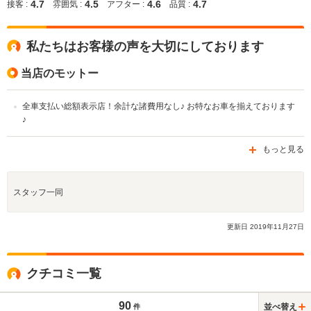
4.7
4.5
4.6
4.7
接客 :
雰囲気 :
アフター :
品質 :
私たちはお客様の声を大切にしております
当店のモットー
全車支払い総額表示店！余計な諸費用なし♪ お特なお車を揃えております
♪
もっと見る
スタッフ一同
更新日
2019
年
11
月
27
日
クチコミ一覧
90
並べ替え
件