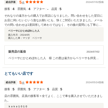
らお気軽にお立ち寄りください。この度は誠にありがとうございまし
5
総合評価
2024/07/02投稿
点
た！
4
4
‐
5
接客 :
雰囲気 :
アフター :
品質 :
それなりの遠方からの購入でお世話になりました。問い合わせをした翌日に
お店に伺いたいという急なお願いにも、快くご対応いただきました。メール
での問い合わせは1度回答して終わりではなく、その後の質問にも丁寧にご
返信いただきました。1レスポンスで終わってしまうお店もある中、顧客に
ベリーサにひとめぼれした人
真摯に向き合ってくださるお店なのだなぁと思いました。 お店に伺った際、
購入年月：
2024/05
購入した車：マツダ ベリーサ
駅まで送迎いただいたのでとても助かりました。実際に見たベリーサは写真
どおり、いやそれ以上に良く、足を運んで良かったです。初めての車購入だ
ったので悩みに悩みながらゆっくり見させていただきましたが、店長さんは
販売店の返信
2024/07/02
特に焦らせたり急かすことは一切なく、とてもありがたかったです。その良
い点の反面としてですが、「どうぞ、好きなだけ見てくださいね！」という
ベリーサにひとめぼれした人 様 この度は遠方からベリーサを拝見
スタンス、押しゼロがゆえ、気になるところは自分から見つけて聞かなけれ
し、良く確認し、ご購入頂きましてありがとうございました。初めて
ば色々わかりません(まぁ当たり前なのですが)。聞いたことは詳細に教えて
の車の購入に対して、また、営業の在り方についてご指摘いただき誠
くださるので良いのですが、初心者としては色々考えてから行かなければな
にありがとうございます。車に詳しく無いお客様への対応として取り
とてもいい店です
らないなと勉強になりました。 総合的にとても親切丁寧にご対応いただいた
組んで参りたいと思います。車について不明な点があれば先ずはご連
ので大満足のお買い物となり、こちらのお店で購入して良かったと思いまし
絡頂き、遠方対応が難しい場合は近隣でのベストな対応を提案いたし
5
総合評価
2024/05/24投稿
点
た。初めての車の購入等で問い合わせを躊躇っている方がもしいらっしゃる
ますのでお気軽にご連絡ください。ベリーサにひとめぼれした人のカ
のであれば、ぜひ安心して連絡してみてほしいと思います。 この度は本当に
5
5
5
5
接客 :
雰囲気 :
アフター :
品質 :
ーライフがより良い物になる事を願っております。高評価ありがとう
ありがとうございました。
ございました。
店の雰囲気、店員の接客等々全てよく、ここで車を購入させていただきまし
た。
ｋｏｋｏ１０１０