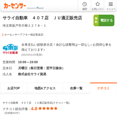
履歴
お気に入り
メニュー
サライ自動車 ４０７店 ＪＵ適正販売店
無
電話する
料
埼玉県坂戸市片柳２２７８－１
カーセンサーアフター保証取扱店
全車支払い総額表示店！余計な諸費用は一切なし♪ お買得な車を
揃えております♪
(2023/01/20更新)
営業時間
10:00～19:00
定休日
月曜日（祭日営業：翌平日振休）
法人名
株式会社サライ貿易
お店TOP
地図&アクセス
在庫一覧
クチコミ
サライ自動車 ４０７店 ＪＵ適正販売店(クチコミ一覧)
4.8
クチコミ総合評価：
（投稿数90件）