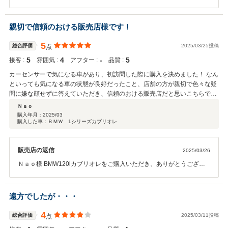
ました。また、カーキチオヤジ様の最も信頼のおけるでディーラーと
いう評価を頂き、心より感謝申し上げます。車には消耗品もございま
すので、これからも何か不具合があったときにはお気軽にご連絡くだ
親切で信頼のおける販売店様です！
さい。カーチキオヤジ様が安心して乗れるようにスタッフ一同全力で
サポートして参ります。 この度は高評価、コメントありがとうござい
5
総合評価
2025/03/25投稿
点
ました！
5
4
‐
5
接客 :
雰囲気 :
アフター :
品質 :
カーセンサーで気になる車があり、初訪問した際に購入を決めました！ なん
といっても気になる車の状態が良好だったこと、店舗の方が親切で色々な疑
問に嫌な顔せずに答えていただき、信頼のおける販売店だと思いこちらでの
購入を決めました！ その日に試乗もさせてもらいました。 また、中古車で
Ｎａｏ
すが当方細かいところが気になるタイプですので色々まがままを言いました
購入年月：
2025/03
購入した車：ＢＭＷ 1シリーズカブリオレ
が、納車までしっかり対応していただけました！本当に感謝しております。
まだ納車されてまもないですが、こちらは板金・車検・整備を自社で一式行
なっているとのことで、アフターサービスにも大いに期待しております。 購
販売店の返信
2025/03/26
入した車両と他に所有している車（いずれも欧州車）の整備・車検は今後は
こちらで全部お願いしようと考えております。 車両も良好なものがリーズナ
Ｎａｏ様 BMW120iカブリオレをご購入いただき、ありがとうござい
ブルに販売されておりますので、外車好きな方は特におすすめの販売店かと
ました。Ｎａｏ様の要望がお車を大切に乗って頂ける要望である事が
思います。 末長くお付き合いできるよう、今後ともよろしくお願いいたしま
よく分かりました。これからも気になる点があればお気軽にお声がけ
す！！
ください。スタッフ全員でＮａｏ様のカーライフが素晴らしいものに
遠方でしたが・・・
なるよう、サポートしていきたいと思っております。 この度は高評
価、コメントありがとうございました！
4
総合評価
2025/03/11投稿
点