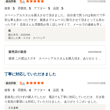
と思います。 コメント高評価、誠にありがとうございました。
5
総合評価
2025/06/29投稿
点
5
5
5
5
接客 :
雰囲気 :
アフター :
品質 :
スペーシアカスタムを購入させて頂きました。 自分達で買うのは初めてで不
安な事も多かったですが、最後までスムーズに取引させて頂きとっても良か
ったです！ 店長さんも雰囲気が良く話しやすくて、メールでの連絡も早くて
とても助かりました！ また機会があったらお願いしたいと思いました！！
狐
購入年月：
2025/06
購入した車：スズキ スペーシア
販売店の返信
2025/06/29
狐様 この度はスズキ スペーシアカスタムを購入頂き、ありがとうご
ざいます。また、狐様から評価をいただき感謝致します。お客様に満
足いただけるよう努めて行きたいと思い、このような評価をいただけ
た事はこの上ない喜びでございます。これからもお客様の満足を第一
丁寧に対応していただきました
に業務に取り組んで参りたいと思います。 高評価ありがとうございま
した。
5
総合評価
2025/06/01投稿
点
5
4
4
5
接客 :
雰囲気 :
アフター :
品質 :
直接見に行けずの購入でしたが、電話でも丁寧に対応していただき、引き取
り直前の要望にも対応していただけました。 ありがとうございました。
とらまめ