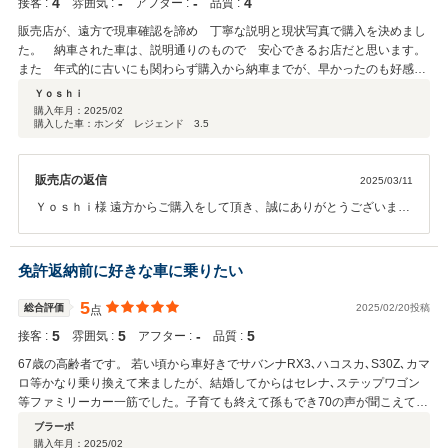
4
‐
‐
4
接客 :
雰囲気 :
アフター :
品質 :
販売店が、遠方で現車確認を諦め 丁寧な説明と現状写真で購入を決めまし
た。 納車された車は、説明通りのもので 安心できるお店だと思います。
また 年式的に古いにも関わらず購入から納車までが、早かったのも好感が
持てました。
Ｙｏｓｈｉ
購入年月：
2025/02
購入した車：ホンダ レジェンド 3.5
販売店の返信
2025/03/11
Ｙｏｓｈｉ様 遠方からご購入をして頂き、誠にありがとうございま
す。現車を見て頂けないお車であった為、しっかりと現状をお伝えし
ようと心掛けている中での評価を頂き、嬉しい限りです。これからも
Ｙｏｓｈｉ様のカーライフをサポートさせえ頂きますので、お気軽に
免許返納前に好きな車に乗りたい
ご連絡ください。レジェンドがＹｏｓｈｉ様の生活をより良い物にで
きるよう力になりたいと思っています。 この度はコメント、高評価い
5
総合評価
2025/02/20投稿
点
ただき、ありがとうございました。
5
5
‐
5
接客 :
雰囲気 :
アフター :
品質 :
67歳の高齢者です。 若い頃から車好きでサバンナRX3､ハコスカ､S30Z､カマ
ロ等かなり乗り換えて来ましたが、結婚してからはセレナ､ステップワゴン
等ファミリーカー一筋でした。子育ても終えて孫もでき70の声が聞こえて来
る今､免許返納前に趣味の車としてSLKを購入しました。Z4と迷ったのです
ブラーボ
が､以前BMWのE46に乗っていた事があり､今度はベンツにしょうと思い決め
購入年月：
2025/02