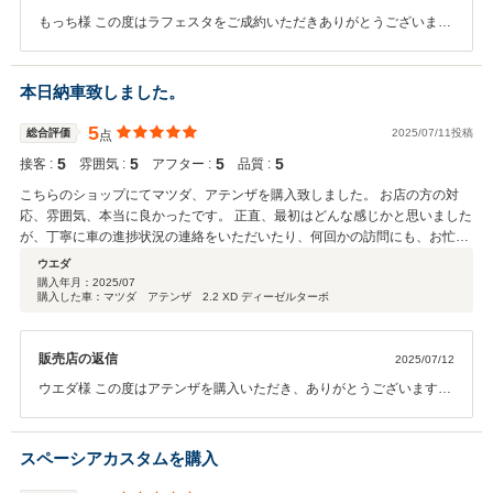
もっち様 この度はラフェスタをご成約いただきありがとうございま
す。 ご希望に添えた車に仕上げて納車いたしますので、楽しみにお待
ちください。また、納車後も何かあった時はご連絡いただければベス
トな方法をご提案いたしますので、何卒、宜しくお願い致します。 高
本日納車致しました。
評価、コメント誠にありがとうございました。
5
総合評価
2025/07/11投稿
点
5
5
5
5
接客 :
雰囲気 :
アフター :
品質 :
こちらのショップにてマツダ、アテンザを購入致しました。 お店の方の対
応、雰囲気、本当に良かったです。 正直、最初はどんな感じかと思いました
が、丁寧に車の進捗状況の連絡をいただいたり、何回かの訪問にも、お忙し
い中快く対応していただいたり、当たり前の事と思うかもしれませんが、こ
ウエダ
ちらのショップさんは、本当に良い対応をしていただきました。 まだ先の話
購入年月：
2025/07
購入した車：マツダ アテンザ 2.2 XD ディーゼルターボ
ですが、アテンザの寿命がきたら、またこのショップさんで次の車を検討し
ようと思います。 今回はありがとうございました！
販売店の返信
2025/07/12
ウエダ様 この度はアテンザを購入いただき、ありがとうございます。
移動が多いウエダ様の業務にも非常に向いている車だと思います。無
事納車できてスタッフ一同安心しております。 車は消耗部品による不
具合もありますので、発生した時はお気軽にご連絡、お立ち寄りくだ
スペーシアカスタムを購入
さい。 ウエダ様のカーライフをスタッフ一同、サポートしていきたい