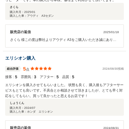
リピーターです。車の購入から車検、修理まで利用させて頂いてます。
さくら
購入年月：
2025/01
購入した車：アウディ A3セダン
販売店の返信
2025/01/18
さくら 様この度は弊社よりアウディ A3をご購入いただき誠にありが
とうございました。また、お忙しい中レビューの投稿を行っていただ
きありがとうございました。高評価をいただきご満足をしてもらえて
心から感謝いたします。また機会がございましたら今よりもっと良い
エリシオン購入
満足をご提供できるようにスタッフ一同、精進いたします。この度は
誠にありがとうございました。今後ともよろしくお願い致します。
5
総合評価
2024/08/30投稿
点
5
3
5
5
接客 :
雰囲気 :
アフター :
品質 :
エリシオンを購入させてもらいました。 状態も良く、購入後もアフターサー
ビスもとても良いです。不具合とか相談させて頂きましたが、とても早く対
応をしてもらい。買って良かったと思えるお店です！
しょうくん
購入年月：
2024/07
購入した車：ホンダ エリシオン
販売店の返信
2024/08/31