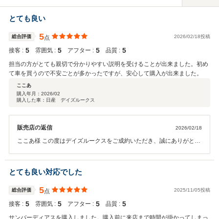
とても良い
5
総合評価
2026/02/18投稿
点
5
5
5
5
接客 :
雰囲気 :
アフター :
品質 :
担当の方がとても親切で分かりやすい説明を受けることが出来ました。初め
て車を買うので不安ごとが多かったですが、安心して購入が出来ました。
ここあ
購入年月：
2026/02
購入した車：日産 デイズルークス
販売店の返信
2026/02/18
ここあ様 この度はデイズルークスをご成約いただき、誠にありがとう
ございます。万全な整備を実施してご納車致しますので、楽しみにお
待ちください。何か追加のご要望があればいつでもご連絡ください。
宜しくおねがい致します。 高評価、コメントありがとうございます。
とても良い対応でした
5
総合評価
2025/11/05投稿
点
5
5
5
5
接客 :
雰囲気 :
アフター :
品質 :
サンバーディアスを購入しました。購入前に来店まで時間が掛かってしまっ