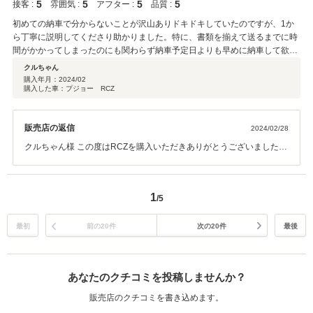
5
5
5
5
接客 :
雰囲気 :
アフター :
品質 :
初めての納車で分からないことが沢山ありドキドキしていたのですが、1か
ら丁寧に説明してくださり助かりました。特に、書類を揃えて送るまでに時
間がかかってしまったのにも関わらず納車予定日よりも早めに納車して欲し
いという要望にも応えていただき、更にコーティングや取ることはできない
クルちゃん
と言っていたアルミの部分の雨シミまで丁寧に消して頂いていて、ほんとに
購入年月：
2024/02
購入した車：プジョー RCZ
大満足でした。
販売店の返信
2024/02/28
クルちゃん様 この度はRCZを購入いただきありがとうございました。
クルちゃん様のご期待に添えたいという事で納車まで取り組みまし
た。その結果アルミ部分の水垢の除去も出来る様になりました。こち
らこそ感謝致します。 初めてのお車としてRCZでのカーライフが、素
1
/5
晴らしい物になる様サポートさせて頂ければと思います。 高評価、コ
メントありがとうございました。
最初
前の20件
次の20件
最後
あなたのクチコミを投稿しませんか？
販売店のクチコミを書き込めます。