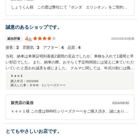
しょうくん様 この度は弊社にて『ホンダ エリシオン』をご契約い
ただき誠にありがとうございました。また、お忙しい中このような満
点のレビュー投稿をしてくださり大変感謝しております。納車後も車
両についてご相談いただき、弊社を指名して対応をさせていただきあ
誠意のあるショップです。
りがとうございました。今後もしょうくん様のカーライフにお付き合
いさせて頂ければ幸いに感じますので、どんなことでもご相談くださ
4
総合評価
2024/08/30投稿
点
い。本当にありがとうございます。今後ともよろしくお願い致しま
3
3
4
4
接客 :
雰囲気 :
アフター :
品質 :
す。
当初、納車は車庫証明到着後2週間の見込でしたが、車検を入れて1週間と早
い対応でした。 また、納車の際、おそらく予定時間前には迎えに来ていただ
いていたと思われ誠意を感じました。 クルマに関しては、年式の割には隅々
までとてもキレイでトラブルもありません。 基本的にユーザー重視の誠意の
ｋｅｎ１
ある良いショップだと思います。
購入年月：
2024/08
購入した車：ＢＭＷ 1シリーズクーペ
販売店の返信
2024/08/30
ｋｅｎ１様 この度はBMW1シリーズクーペをご購入頂き、誠にありが
とうございます。 また、ご多忙の中ユーザーレビューへのご投稿、
更には車の品質、アフターサービスの充実度に高評価までいただきま
して、大変光栄です。良い車に巡り会えるお手伝いができて良かった
とてもやさしいお店です。
です♪まだまだこれからのお付き合いですので、また何かございました