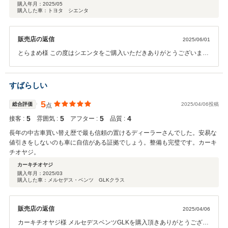
購入年月：
2025/05
購入した車：トヨタ シエンタ
販売店の返信
2025/06/01
とらまめ様 この度はシエンタをご購入いただきありがとうございま
す。 車を拝見しないでのご購入という事で、弊社でも不足な情報がな
いか心配ではございましたが、詳しい知識をお持ちであった為、こち
らの表現を全て理解いただけた事で相違なくスムーズに納車ができた
すばらしい
と感じております。こちらこそ感謝いたします。今後もお車につい
て、何かございましたら、いつでもサポートしますのでお気軽にご連
5
総合評価
2025/04/06投稿
点
絡ください。 コメント、高評価ありがとうございます！
5
5
5
4
接客 :
雰囲気 :
アフター :
品質 :
長年の中古車買い替え歴で最も信頼の置けるディーラーさんでした。安易な
値引きをしないのも車に自信がある証拠でしょう。整備も完璧です。カーキ
チオヤジ。
カーキチオヤジ
購入年月：
2025/03
購入した車：メルセデス・ベンツ GLKクラス
販売店の返信
2025/04/06
カーキチオヤジ様 メルセデスベンツGLKを購入頂きありがとうござい