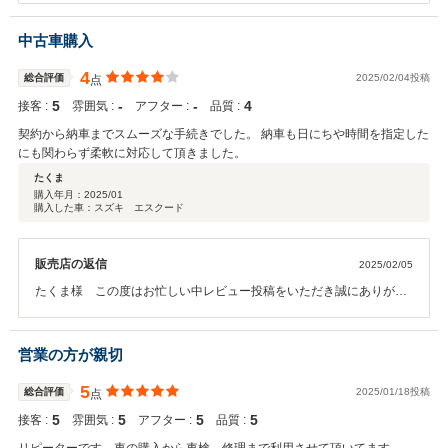
りがとうございます。ご多忙の中でのレビューと満点評価をいただき
心から感謝いたします。大変恐縮ですが、これからも精一杯の努力を
中古車購入
行い、よりお客様に満足していただけるようスタッフ一同精進いたし
ます。親身に様々なご要望にお応えできるお店を目指しておりますの
4
総合評価
2025/02/04投稿
点
で、納車後もいつでもお気軽にご連絡お願いします。これからも是
5
‐
‐
4
接客 :
雰囲気 :
アフター :
品質 :
非、よろしくお願いします！
契約から納車までスムーズな手続きでした。 納車も日にちや時間を指定した
にも関わらず柔軟に対応して頂きました。
たくま
購入年月：
2025/01
購入した車：スズキ エスクード
販売店の返信
2025/02/05
たくま様 この度はお忙しい中レビュー投稿をいただき誠にありがと
うございます。また、このような高評価を頂き感謝しております。今
後も、今回の評価に恥じぬようご対応させて頂きます。お困りのこと
等ございましたらお気軽にご相談ください。至らないところもあると
営業の方が親切
思いますが、末永くお付き合いをさせていただければと思っておりま
すので、宜しくお願い致します。改めましてご購入いただき誠にあり
5
総合評価
2025/01/18投稿
点
がとうございました。
5
5
5
5
接客 :
雰囲気 :
アフター :
品質 :