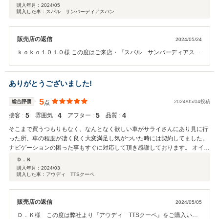
購入年月：
2024/05
購入した車：スバル サンバーディアスバン
販売店の返信
2024/05/24
ｋｏｋｏ１０１０様 この度はご来店・『スバル サンバーディアスバ
ン』のご契約頂き誠にありがとうございます。 また、ご多忙の中ユ
ーザーレビューへのご投稿、更には満点評価までいただきまして、大
変恐縮です。接客の態度やご説明の方高く評価していただき嬉しく思
ありがとうございました!
います！又、良い車に巡り会えるお手伝いができて良かったです♪まだ
まだこれからのお付き合いですので、また何かございましたらお気軽
5
総合評価
2024/05/04投稿
点
にお立ち寄りください♪この度は誠にありがとうございました！
5
4
5
4
接客 :
雰囲気 :
アフター :
品質 :
そこまで買うつもりもなく、なんとなく欲しい車がサライさんにあり見に行
った所、車の程度が凄く良く大変満足し気がついた時には契約してました。
ナビゲーションの困った事もすぐに対応して頂き感謝しております。 オイル
交換などで、またお世話になる事もあると思いますが、宜しくお願いしま
Ｄ．Ｋ
す。 ありがとうございました。
購入年月：
2024/03
購入した車：アウディ TTSクーペ
販売店の返信
2024/05/05
Ｄ．Ｋ様 この度は弊社より『アウディ TTSクーペ』をご購入いた