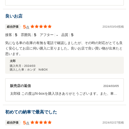
だき誠にありがとうございました。また、お忙しい中このような高い
評価のクチコミを頂き、大変うれしく思います。お客様に喜んで頂け
ることが、何よりも私共の励みになります。今後とも、どんなことで
良いお店
もご相談いただければ嬉しく思いますのでお気軽にご相談をいただけ
ると幸いです。この度は本当にありがとうございました。
5
総合評価
2024/03/04投稿
点
5
5
‐
5
接客 :
雰囲気 :
アフター :
品質 :
気になる車の在庫の有無を電話で確認しましたが、その時の対応がとても良
く安心してお店に伺い購入に至りました。良いお店で良い買い物が出来たと
思います。
太郎
購入年月：
2024/03
購入した車：ホンダ N-BOX
販売店の返信
2024/03/05
太郎様 この度はN-boxを購入頂きありがとうございます。また、車の
状態も気に入って頂き嬉しい限りです。 今まで乗っていたお車を大変
きれいな状態で持ってきて頂き、太郎様の様なオーナーであれば、N-
boxも大切に乗って頂けると確信しております。 お車の不具合につい
初めての納車で最高でした
てはいつでも対応いたします。 高評価、コメントありがとうございま
した。
5
総合評価
2024/02/27投稿
点