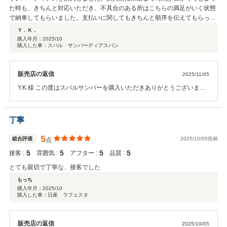
た時も、きちんと対応いただき、不具合のある所はこちらの満足がいく状態
で納車してもらいました。支払いに関してもきちんと順序を伝えてもらった
ので、安心して納車してもらう事ができました。車を探す時にはまたこのお
Ｙ．Ｋ．
店で探そうという気持ちになりました。
購入年月：
2025/10
購入した車：スバル サンバーディアスバン
販売店の返信
2025/11/05
Y.K.様 この度はスバルサンバーを購入いただきありがとうございま
す。 お車については納車後も消耗品関係で修理が必要になる事もござ
いますので、いつでもご連絡ください。迅速に対応致します。Y.K.様
に安心して乗り続けてもらえるよう勤めてまいります。 高評価、コメ
丁寧
ント誠にありがとうございました。
5
総合評価
2025/10/05投稿
点
5
5
5
5
接客 :
雰囲気 :
アフター :
品質 :
とても親切で丁寧な、接客でした
もっち
購入年月：
2025/10
購入した車：日産 ラフェスタ
販売店の返信
2025/10/05