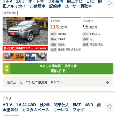
HR-V 1.6 J オートマ フル装備 純正ナビ ETC 純
正アルミホイール禁煙車 記録簿 ユーザー買取車
販売店保証
支払総額
本体価格
113.
98.
3
0
万円
万円
年式
2000
年
走行
4.9
万km
車検
'27/04
修復
なし
保証
保証付
整備
法定整備無
住所
神奈川県横浜市栄区
今すぐ在庫確認・見積依頼
無
電話する
料
販売店：
カーコンビニ倶楽部 サンコー
ホンダ
HR-V 1.6 J4 4WD 検2年 関東仕入 5MT 4WD 鈑
金塗装付 カスタムベース キーレス フォグ