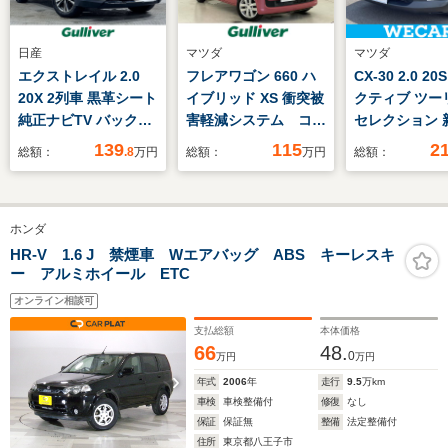
日産
マツダ
マツダ
エクストレイル 2.0
フレアワゴン 660 ハ
CX-30 2.0 2
20X 2列車 黒革シート
イブリッド XS 衝突被
クティブ ツー
純正ナビTV バックカ
害軽減システム コー
セレクション 
メラ 電動リアゲート
ナーセンサー オート
イヤ/純正 SD
139
115
2
総額：
.8
万円
総額：
万円
総額：
衝突軽減ブレーキ レ
ハイビーム LEDヘッ
突安全装置/シ
ーンアシスト スマー
ドライト 純正7イン
ーター/360°
トキー プッシュスタ
チナビ Bluetooth
ニター/車線逸
ホンダ
ート クリアランスソ
DVD フルセグ
支援システム/
ナー ETC
iPod バックカメ
ックドア/ドラ
HR-V 1.6 J 禁煙車 Wエアバッグ ABS キーレスキ
ー アルミホイール ETC
ラ シートヒーター
コーダー 前後
純正フロアマット
ランプ
オンライン相談可
LED/Bluetoo
支払総額
本体価格
66
48.
0
万円
万円
年式
2006
年
走行
9.5
万km
車検
車検整備付
修復
なし
保証
保証無
整備
法定整備付
住所
東京都八王子市