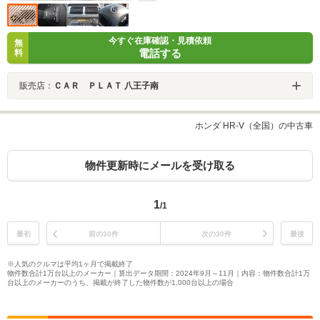
今すぐ在庫確認・見積依頼
無
電話する
料
販売店：
ＣＡＲ ＰＬＡＴ 八王子南
ホンダ HR-V（全国）の中古車
物件更新時にメールを受け取る
1
/1
最初
前の30件
次の30件
最後
※人気のクルマは平均1ヶ月で掲載終了
物件数合計1万台以上のメーカー｜算出データ期間：2024年9月～11月｜内容：物件数合計1万
台以上のメーカーのうち、掲載が終了した物件数が1,000台以上の場合