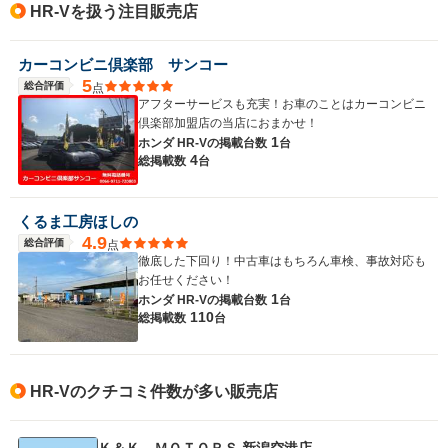
HR-Vを扱う注目販売店
カーコンビニ倶楽部 サンコー
5
総合評価
点
アフターサービスも充実！お車のことはカーコンビニ
倶楽部加盟店の当店におまかせ！
1
ホンダ HR-Vの
掲載台数
台
4
総掲載数
台
くるま工房ほしの
4.9
総合評価
点
徹底した下回り！中古車はもちろん車検、事故対応も
お任せください！
1
ホンダ HR-Vの
掲載台数
台
110
総掲載数
台
HR-Vのクチコミ件数が多い販売店
Ｋ＆Ｋ ＭＯＴＯＲＳ 新潟空港店