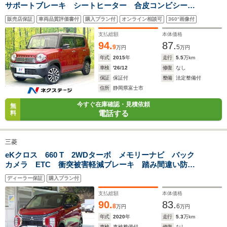
サポートブレーキ シートヒーター 合皮コンビシー
排気量
3471cc
1834～1972cc
2354cc
ト スマートキー HIDヘッド ETC 純正15インチアル
販売店保証
車両品質評価書付
購入プラン付
オンライン相談可
360°画像付
ミ オートライト オートエアコン Bluetooth CD
駆動方式
4WD
FF、4WD
4WD
支払総額
本体価格
94.
87.
9
5
万円
万円
年式
2015
年
走行
5.5
万km
車検
'26/12
修復
なし
保証
保証付
整備
法定整備付
住所
静岡県富士市
今すぐ在庫確認・見積依頼
無
電話する
料
三菱
eKクロス 660 T 2WDターボ メモリーナビ バック
カメラ ETC 衝突被害軽減ブレーキ 踏み間違い防止
装置 パーキングセンサー 認定中古車 シートヒータ
ディーラー保証
購入プラン付
ー オートマチックハイビーム アイドリングストッ
プ スマートキー
支払総額
本体価格
90.
83.
8
6
万円
万円
年式
2020
年
走行
5.3
万km
車検
車検整備付
修復
なし