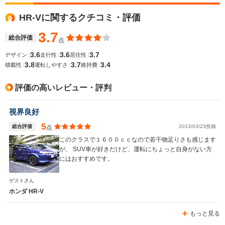
HR-Vに関するクチコミ・評価
3.7
総合評価
点
3.6
3.6
3.7
デザイン :
走行性 :
居住性 :
3.8
3.7
3.4
積載性 :
運転しやすさ :
維持費 :
評価の高いレビュー・評判
視界良好
5
総合評価
2013/03/23投稿
点
このクラスで１６００ｃｃなので若干物足りさも感じます
が、 SUV車が好きだけど、運転にちょっと自身がない方
にはおすすめです。
ゲストさん
ホンダ HR-V
もっと見る