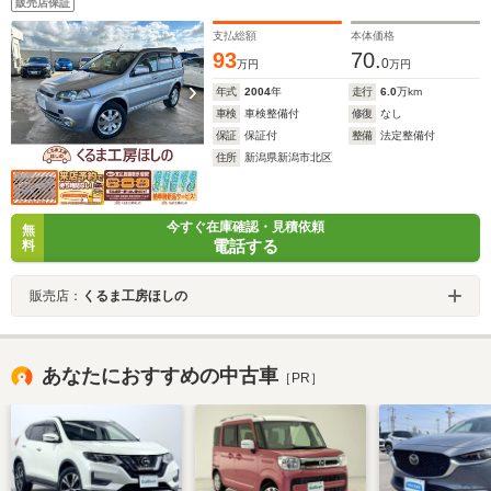
販売店保証
支払総額
本体価格
93
70.
0
万円
万円
年式
2004
年
走行
6.0
万km
車検
車検整備付
修復
なし
保証
保証付
整備
法定整備付
住所
新潟県新潟市北区
今すぐ在庫確認・見積依頼
無
電話する
料
販売店：
くるま工房ほしの
あなたにおすすめの中古車
［PR］