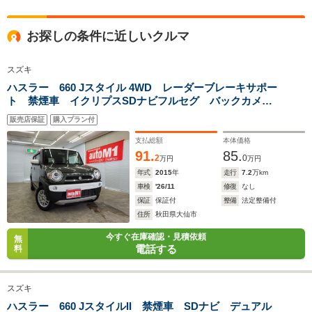
全高
全高
全
お探しの条件に近しいクルマ
1.82m
1.44m～1.5m
1.
スズキ
ハスラー 660 Jスタイル 4WD レーダーブレーキサポー
全幅
全幅
全
ト 禁煙車 イクリプスSDナビフルセグ バックカメ
サイズ
1.96m
1.7m
1.
全長
全長
ラ Fドラレコ HID LEDフォグ F左右シートヒータ
(全長x全幅x全高)
4.79m
4.57m～4.64m
4
販売店保証
購入プラン付
ー ミラーヒーター ヒルディセントコントロール グ
リップコントロール 横滑り防止
支払総額
本体価格
91.
85.
2
0
万円
万円
年式
2015
年
走行
7.2
万km
ホイールベース
ホイールベース
ホイー
-m
-m
車検
'26/11
修復
なし
保証
保証付
整備
法定整備付
住所
秋田県大仙市
今すぐ在庫確認・見積依頼
無
電話する
料
WLTCモード
-
-
-
燃費
スズキ
ハスラー 660 JスタイルII 禁煙車 SDナビ デュアル