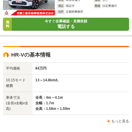
保証
保証付
整備
法定整備付
住所
京都府舞鶴市
今すぐ在庫確認・見積依頼
無
電話する
料
HR-Vの基本情報
平均価格
84万円
10.15モード
13～14.8km/L
燃費
車体寸法
全長：4m～4.1m
(全長x全幅x全
全幅：1.7m
高)
全高：1.58m～1.59m
もっと見る