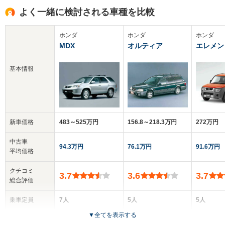
よく一緒に検討される車種を比較
ホンダ
ホンダ
ホンダ
MDX
オルティア
エレメン
基本情報
新車価格
483～525万円
156.8～218.3万円
272万円
中古車
94.3万円
76.1万円
91.6万円
平均価格
クチコミ
3.7
3.6
3.7
総合評価
乗車定員
7人
5人
5人
▼
全てを表示する
ドア数
5ドア
5ドア
5ドア