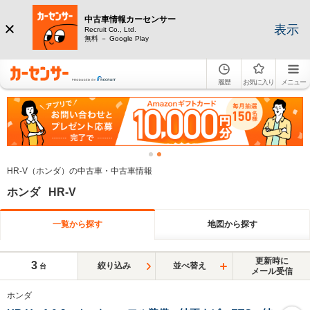
中古車情報カーセンサー
表示
Recruit Co., Ltd.
無料 － Google Play
履歴
お気に入り
メニュー
HR-V（ホンダ）の中古車・中古車情報
ホンダ HR-V
一覧から探す
地図から探す
更新時に
3
絞り込み
並べ替え
台
メール受信
ホンダ