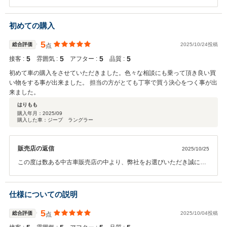
りがとうございました。 ご購入後もご不明点やわからないことなども
しありましたらお気軽にご連絡をいただければと思います。今後とも
末永いお付き合いの程宜しくお願いいたします。
初めての購入
5
総合評価
2025/10/24投稿
点
5
5
5
5
接客 :
雰囲気 :
アフター :
品質 :
初めて車の購入をさせていただきました。色々な相談にも乗って頂き良い買
い物をする事が出来ました。 担当の方がとても丁寧で買う決心をつく事が出
来ました。
はりもも
購入年月：
2025/09
購入した車：ジープ ラングラー
販売店の返信
2025/10/25
この度は数ある中古車販売店の中より、弊社をお選びいただき誠にあ
りがとうございました。 今後とも整備含め、よろしくお願いいたしま
す。
仕様についての説明
5
総合評価
2025/10/04投稿
点