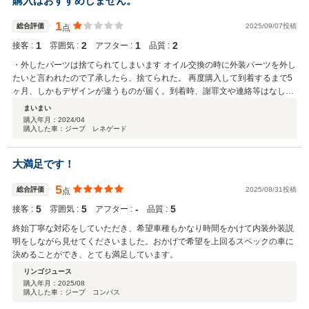
購入はおすすめしません。
1
総合評価
2025/09/07投稿
点
1
2
1
2
接客 :
雰囲気 :
アフター :
品質 :
・外したパーツは捨てられてしまいます オイル交換の時に外装パーツを外し
たいと言われたので了承したら、捨てられた。 再度購入して到着するまで5
ヶ月、しかもデザインが違うものが届く。到着時、謝罪文や連絡等はなし。
宛名の名前すら間違えられる。 （下に記載したが、対応が悪く、もう限界の
まいまい
ため、関わることをやめる。） ・そもそもオイル交換の手際、対応が悪く感
購入年月：
2024/04
購入した車：ジープ レネゲード
じます 調子が悪い点など相談したいことをあらかじめ電話で伝えていた。入
庫し2時間後に終了したため呼び出されたが、オイル交換しかやっておら
ず、事前の電話のことなど知らないとのこと。そこから1つずつ内容を聞か
大満足です！
れ、調べたり、本体を見るために入出庫を繰り返したり、なかなかの時間が
かかる。 海外の方だったが、日本語が通じない人なので、進行状況も対応内
5
総合評価
2025/08/31投稿
点
容も車の状態も、話してる内容が理解できてるかも全くわからない。しまい
5
5
‐
5
には「問題はない」「あなたの操作が悪い」「メーカーじゃないからわから
接客 :
雰囲気 :
アフター :
品質 :
ない」と言われる。その場はメカニック責任担当者を呼び、対応してもら
終始丁寧な対応をしていただき、希望車種もかなり時間をかけて内装外装説
う。 ・カスタマーセンターの情報共有が全くできておらず、対応も悪く感じ
明をしながら見せてくださいました。おかげで希望を上回るスペックの車に
ます その日は結局問題点を持ち帰ることになったので、メカニック責任担当
決めることができ、とても満足しています。
者とやり取りを始めたが、連絡が遅い（その日中に折り返すと言われても連
リンゴジュース
絡なしなど）うえに、カスタマーセンターと情報共有をしないため、こちら
購入年月：
2025/08
から電話をかけても毎回「何の話ですか」状態。 向こうからの連絡待ちの状
購入した車：ジープ コンパス
況でも、営業の電話はかけてくる。 カスタマーセンター責任担当者に対応し