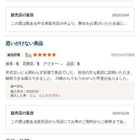
販売店の返信
2025/12/04
この度は数ある中古車販売店の中より、弊社をお選びいただき誠にあ
りがとうございます。 ご納車、整備など含めて、ご期待に沿えるよう
努めてまいります。 今後とも弊社をよろしくお願いいたします。
思いがけない美品
5
総合評価
2025/11/27投稿
点
5
5
‐
5
接客 :
雰囲気 :
アフター :
品質 :
年式古いにも関わらず安価で美品でした。 担当の方も親切に説明いただき、
納得できる購入できました。 川崎からでもうかがった甲斐がありました。
おーけん
購入年月：
2025/10
購入した車：ミニ ミニクラブマン
販売店の返信
2025/11/28
この度は数ある販売店から当店にてお車のご契約からご納車まであり
がとうございました。安心してお車に乗っていただけるようにサポー
トしていきますので今後とも宜しくお願い致します。