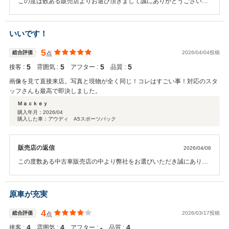
この度は数ある販売店よりお選び頂きまして誠にありがとうございま
す。アフターにつきましても誠心誠意ご尽力させて頂きます。今後と
も宜しくお願い致します。
いいです！
5
総合評価
2026/04/04投稿
点
5
5
5
5
接客 :
雰囲気 :
アフター :
品質 :
画像を見て直接来店。写真と現物が全く同じ！コレはすごい事！対応のスタ
ッフさんも最高で即決しました。
Ｍａｃｋｅｙ
購入年月：
2026/04
購入した車：アウディ A5スポーツバック
販売店の返信
2026/04/06
この度数ある中古車販売店の中より弊社をお選びいただき誠にありが
とうございました。 今後の整備などもぜひ弊社にお任せください。 末
永いお付き合いのほど何卒宜しくお願い致します。
原車が充実
4
総合評価
2026/03/17投稿
点
4
4
‐
4
接客 :
雰囲気 :
アフター :
品質 :