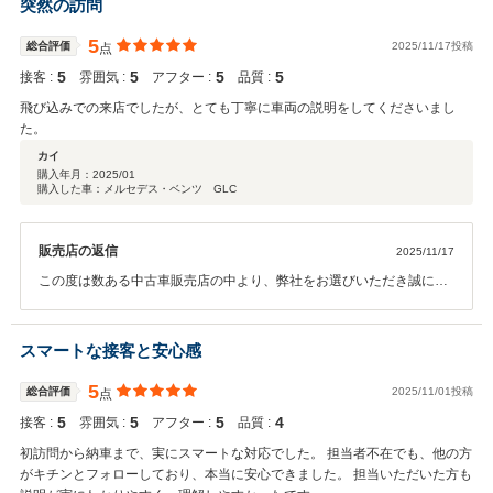
突然の訪問
5
総合評価
2025/11/17投稿
点
5
5
5
5
接客 :
雰囲気 :
アフター :
品質 :
飛び込みでの来店でしたが、とても丁寧に車両の説明をしてくださいまし
た。
カイ
購入年月：
2025/01
購入した車：メルセデス・ベンツ GLC
販売店の返信
2025/11/17
この度は数ある中古車販売店の中より、弊社をお選びいただき誠にあ
りがとうございました。 今後とも整備含め末永いお付き合いのほどよ
ろしくお願いいたします。
スマートな接客と安心感
5
総合評価
2025/11/01投稿
点
5
5
5
4
接客 :
雰囲気 :
アフター :
品質 :
初訪問から納車まで、実にスマートな対応でした。 担当者不在でも、他の方
がキチンとフォローしており、本当に安心できました。 担当いただいた方も