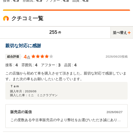
4.9
4.9
4.8
4.8
接客 :
雰囲気 :
アフター :
品質 :
クチコミ一覧
255
並べ替え
件
親切な対応に感謝
4
総合評価
2026/06/20投稿
点
4
4
3
4
接客 :
雰囲気 :
アフター :
品質 :
この店舗から初めて車を購入させて頂きました。親切な対応で感謝していま
す。また次の車もお願いしたいと思っています。
Ｔａｍ
購入年月：
2026/06
購入した車：ミニ ミニクラブマン
販売店の返信
2026/06/27
この度数ある中古車販売店の中より弊社をお選びいただき誠にありが
とうございました。 今後の整備などもぜひ弊社にお任せください。 末
永いお付き合いのほど何卒宜しくお願い致します。