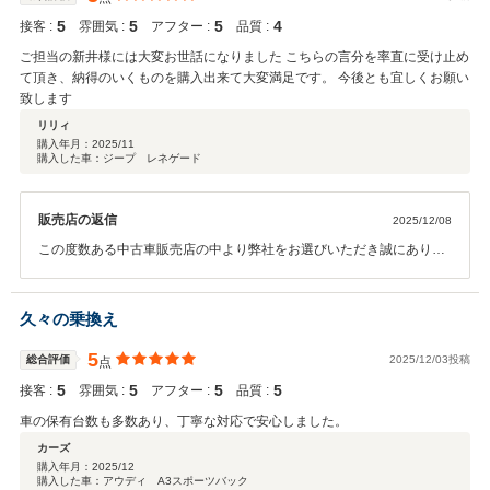
5
5
5
4
接客 :
雰囲気 :
アフター :
品質 :
ご担当の新井様には大変お世話になりました こちらの言分を率直に受け止め
て頂き、納得のいくものを購入出来て大変満足です。 今後とも宜しくお願い
致します
リリィ
購入年月：
2025/11
購入した車：ジープ レネゲード
販売店の返信
2025/12/08
この度数ある中古車販売店の中より弊社をお選びいただき誠にありが
とうございました。 今後の整備などもぜひ弊社にお任せください。 末
永いお付き合いのほど何卒宜しくお願い致します。
久々の乗換え
5
総合評価
2025/12/03投稿
点
5
5
5
5
接客 :
雰囲気 :
アフター :
品質 :
車の保有台数も多数あり、丁寧な対応で安心しました。
カーズ
購入年月：
2025/12
購入した車：アウディ A3スポーツバック