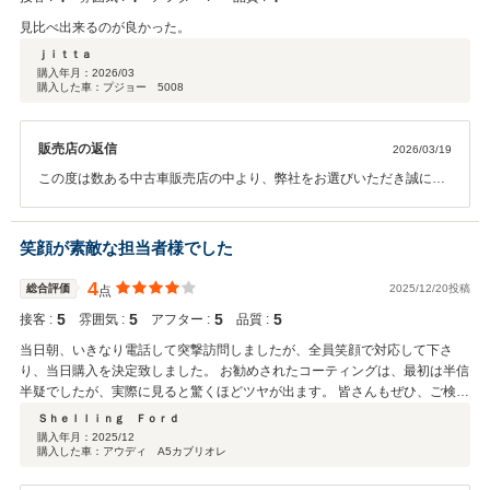
見比べ出来るのが良かった。
ｊｉｔｔａ
購入年月：
2026/03
購入した車：プジョー 5008
販売店の返信
2026/03/19
この度は数ある中古車販売店の中より、弊社をお選びいただき誠にあ
りがとうございました。 今後とも整備含め、よろしくお願いいたしま
す。
笑顔が素敵な担当者様でした
4
総合評価
2025/12/20投稿
点
5
5
5
5
接客 :
雰囲気 :
アフター :
品質 :
当日朝、いきなり電話して突撃訪問しましたが、全員笑顔で対応して下さ
り、当日購入を決定致しました。 お勧めされたコーティングは、最初は半信
半疑でしたが、実際に見ると驚くほどツヤが出ます。 皆さんもぜひ、ご検討
ください。
Ｓｈｅｌｌｉｎｇ Ｆｏｒｄ
購入年月：
2025/12
購入した車：アウディ A5カブリオレ