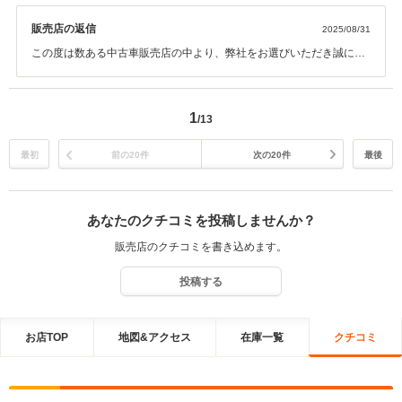
てもらったところ、メカニック側の共有不足や共有内容ミスが発覚し、改め
て全て説明する。 その後、再度点検のため入庫するが、カスタマーセンター
販売店の返信
2025/08/31
責任担当者含め、誰1人からも謝罪の一言も何もない。 ・購入時の話と違う
この度は数ある中古車販売店の中より、弊社をお選びいただき誠にあ
と感じる点があります 購入時、「カーナビは最新の状態にしておきます」
りがとうございました。 今後とも整備含め、よろしくお願いいたしま
「車内は清掃して綺麗にするから、ココの汚れは取れます」など言われた
す。
が、そんなことはされずに渡される。 受け取りの日に確認しなかったこっち
も悪いが、購入の時の対応は良い印象だったため、いつでも相談できるよな
1
/13
と完全に油断していた。 追加保証をつけたが、このような対応をされるなら
絶対にいらない。 保険内容はイメージと違った部分があり、自分で内容を修
最初
前の20件
次の20件
最後
正した。もう関わりたくないが、最少期間中は解約もできないし、登録店舗
も変えられないよう。
あなたのクチコミを投稿しませんか？
販売店のクチコミを書き込めます。
投稿する
お店TOP
地図&アクセス
在庫一覧
クチコミ