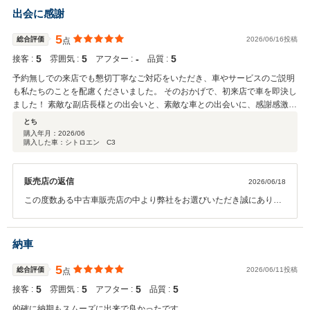
出会に感謝
5
総合評価
2026/06/16投稿
点
5
5
‐
5
接客 :
雰囲気 :
アフター :
品質 :
予約無しでの来店でも懇切丁寧なご対応をいただき、車やサービスのご説明
も私たちのことを配慮くださいました。 そのおかげで、初来店で車を即決し
ました！ 素敵な副店長様との出会いと、素敵な車との出会いに、感謝感激で
す。 こちらの店舗は絶対におすすめです！
とち
購入年月：
2026/06
購入した車：シトロエン C3
販売店の返信
2026/06/18
この度数ある中古車販売店の中より弊社をお選びいただき誠にありが
とうございました。 今後の整備などもぜひ弊社にお任せください。 末
永いお付き合いのほど何卒宜しくお願い致します。
納車
5
総合評価
2026/06/11投稿
点
5
5
5
5
接客 :
雰囲気 :
アフター :
品質 :
的確に納期もスムーズに出来で良かったです。