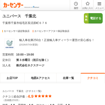
履歴
お気に入り
メニュー
ユニバース 千葉北
無
電話する
料
千葉県千葉市稲毛区長沼原町６７６
カーセンサー認定取扱店
カーセンサーアフター保証取扱店
輸入車在庫250台！正規輸入車ディーラー運営の安心感を！
(2026/07/04更新)
営業時間
10:00～19:00
定休日
第３水曜日（祝日を除く）
法人名
株式会社ネクステージ
お店TOP
地図&アクセス
在庫一覧
クチコミ
ユニバース 千葉北 (クチコミ一覧)
4.9
クチコミ総合評価：
（投稿数255件）