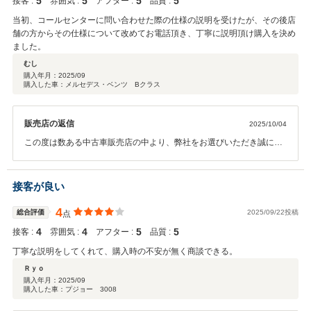
5
5
5
5
接客 :
雰囲気 :
アフター :
品質 :
当初、コールセンターに問い合わせた際の仕様の説明を受けたが、その後店
舗の方からその仕様について改めてお電話頂き、丁寧に説明頂け購入を決め
ました。
むし
購入年月：
2025/09
購入した車：メルセデス・ベンツ Bクラス
販売店の返信
2025/10/04
この度は数ある中古車販売店の中より、弊社をお選びいただき誠にあ
りがとうございました。 今後とも整備含め末永いお付き合いのほどよ
ろしくお願いいたします。
接客が良い
4
総合評価
2025/09/22投稿
点
4
4
5
5
接客 :
雰囲気 :
アフター :
品質 :
丁寧な説明をしてくれて、購入時の不安が無く商談できる。
Ｒｙｏ
購入年月：
2025/09
購入した車：プジョー 3008