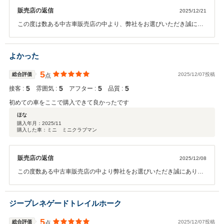
販売店の返信
2025/12/21
この度は数ある中古車販売店の中より、弊社をお選びいただき誠にあ
りがとうございました。また、弊社のボディコーティングに関してお
褒めのお言葉誠にありがとうございます。これからもお客様の満足の
ために日々精進してまいりますので 今後とも整備含め末永いお付き合
よかった
いのほどよろしくお願いいたします。
5
総合評価
2025/12/07投稿
点
5
5
5
5
接客 :
雰囲気 :
アフター :
品質 :
初めての車をここで購入できて良かったです
ほな
購入年月：
2025/11
購入した車：ミニ ミニクラブマン
販売店の返信
2025/12/08
この度数ある中古車販売店の中より弊社をお選びいただき誠にありが
とうございました。 今後の整備などもぜひ弊社にお任せください。 末
永いお付き合いのほど何卒宜しくお願い致します。
ジープレネゲードトレイルホーク
5
総合評価
2025/12/07投稿
点