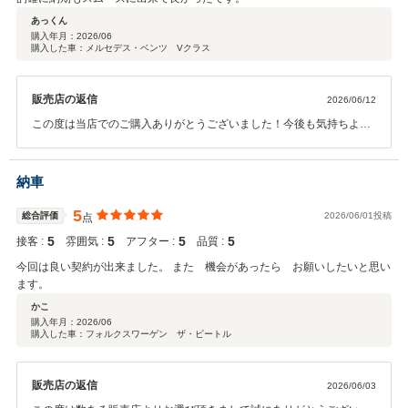
あっくん
購入年月：
2026/06
購入した車：メルセデス・ベンツ Vクラス
販売店の返信
2026/06/12
この度は当店でのご購入ありがとうございました！今後も気持ちよく
お車を維持できるようしっかりとサポートさせていただきます！引き
続き長いお付き合いをよろしくお願い致します。
納車
5
総合評価
2026/06/01投稿
点
5
5
5
5
接客 :
雰囲気 :
アフター :
品質 :
今回は良い契約が出来ました。 また 機会があったら お願いしたいと思い
ます。
かこ
購入年月：
2026/06
購入した車：フォルクスワーゲン ザ・ビートル
販売店の返信
2026/06/03