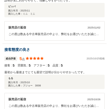
説明が実にわかりやすく、理解しやすかったです。
ピッパ
購入年月：
2025/11
購入した車：ミニ ミニ
販売店の返信
2025/11/02
この度は数ある中古車販売店の中より、弊社をお選びいただき誠にあ
りがとうございました。 今後とも整備含め末永いお付き合いのほどよ
ろしくお願いいたします。
接客態度の良さ
5
総合評価
2025/10/25投稿
点
5
5
5
5
接客 :
雰囲気 :
アフター :
品質 :
最初から最後までとても親切で説明が分かりやすかったです。
もる
購入年月：
2025/10
購入した車：プジョー 3008
販売店の返信
2025/10/26
この度は数ある中古車販売店の中より、弊社をお選びいただき誠にあ