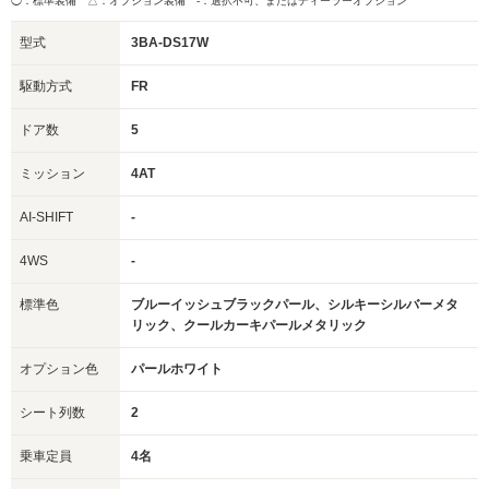
◯：標準装備 △：オプション装備
-：選択不可、またはディーラーオプション
型式
3BA-DS17W
駆動方式
FR
ドア数
5
ミッション
4AT
AI-SHIFT
-
4WS
-
標準色
ブルーイッシュブラックパール、シルキーシルバーメタ
リック、クールカーキパールメタリック
オプション色
パールホワイト
シート列数
2
乗車定員
4名