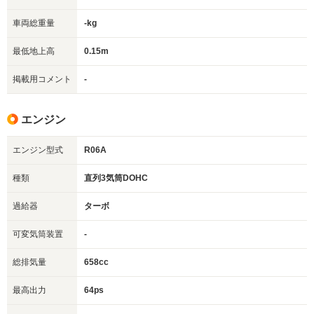
車両総重量
-kg
最低地上高
0.15m
掲載用コメント
-
エンジン
エンジン型式
R06A
種類
直列3気筒DOHC
過給器
ターボ
可変気筒装置
-
総排気量
658cc
最高出力
64ps