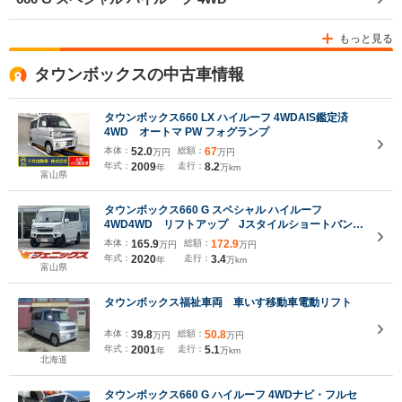
もっと見る
タウンボックスの中古車情報
タウンボックス660 LX ハイルーフ 4WDAIS鑑定済
4WD オートマ PW フォグランプ
本体：
52.0
総額：
67
万円
万円
年式：
2009
走行：
8.2
年
万km
富山県
タウンボックス660 G スペシャル ハイルーフ
4WD4WD リフトアップ Jスタイルショートバンパ
ー マッドクロス15インチAW ブレーキサポート
本体：
165.9
総額：
172.9
万円
万円
両側パワスラ オートステップ メモリーナビTV
年式：
2020
走行：
3.4
年
万km
Bluetooth バックカメラ ETC 試乗OK
富山県
タウンボックス福祉車両 車いす移動車電動リフト
本体：
39.8
総額：
50.8
万円
万円
年式：
2001
走行：
5.1
年
万km
北海道
タウンボックス660 G ハイルーフ 4WDナビ・フルセ