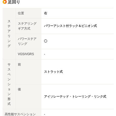
足回り
位置
右
ス
ステアリング
パワーアシスト付ラック＆ピニオン式
テ
ギア方式
ア
リ
パワーステア
ン
◯
リング
グ
VGS/VGRS
-
サ
前
ス
ストラット式
ペ
ン
シ
ョ
後
ン
アイソレーテッド・トレーリング・リンク式
形
式
高性能サスペンション
-