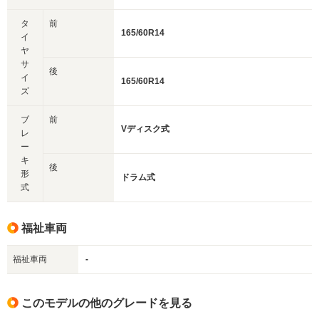
タ
前
165/60R14
イ
ヤ
サ
後
イ
165/60R14
ズ
ブ
前
Vディスク式
レ
ー
キ
後
形
ドラム式
式
福祉車両
福祉車両
-
このモデルの他のグレードを見る