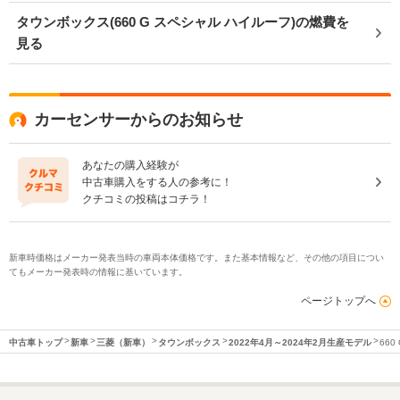
タウンボックス(660 G スペシャル ハイルーフ)の燃費を
見る
カーセンサーからのお知らせ
あなたの購入経験が
中古車購入をする人の参考に！
クチコミの投稿はコチラ！
新車時価格はメーカー発表当時の車両本体価格です。また基本情報など、その他の項目につい
てもメーカー発表時の情報に基いています。
ページトップへ
中古車トップ
新車
三菱（新車）
タウンボックス
2022年4月～2024年2月生産モデル
66