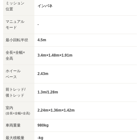
ミッション
インパネ
位置
マニュアル
-
モード
最小回転半径
4.5m
全長×全幅×
3.4m×1.48m×1.91m
全高
ホイール
2.43m
ベース
前トレッド/
1.3m/1.28m
後トレッド
室内
2.24m×1.36m×1.42m
(全長×全幅×全高)
車両重量
980kg
最大積載量
-kg