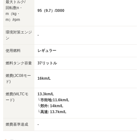
最大トルク/
回転数n・
95（9.7）/3000
m（kg・
m）/rpm
環境対策エンジ
-
ン
使用燃料
レギュラー
燃料タンク容量
37リットル
燃費(JC08モー
16km/L
ド)
燃費(WLTCモ
13.3km/L
ード)
└市街地:11.6km/L
└郊外: 14km/L
└高速: 13.7km/L
燃費基準達成
-