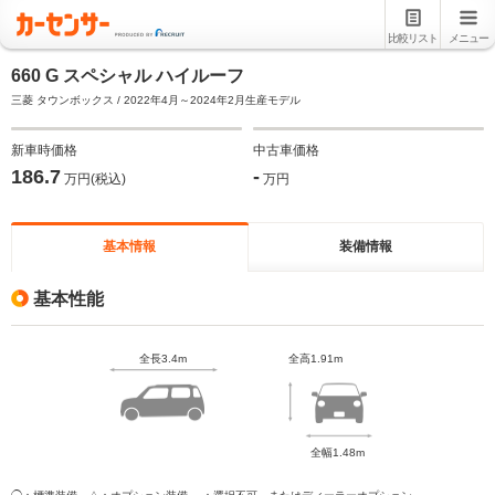
比較リスト
メニュー
660 G スペシャル ハイルーフ
三菱 タウンボックス / 2022年4月～2024年2月生産モデル
新車時価格
中古車価格
186.7
-
万円(税込)
万円
基本情報
装備情報
基本性能
全長3.4m
全高1.91m
全幅1.48m