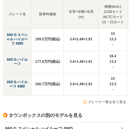
燃費(km/L)
全長×全幅×全高
JC08モード
グレード名
新車時価格
(m)
WLTCモード
10・15モード
15
660 G スペシ
ャル ハイルー
199.5万円(税込)
3.4×1.48×1.91
13.3
フ 4WD
-
16.4
660 G ハイル
177.9万円(税込)
3.4×1.48×1.91
13.3
ーフ
-
15
660 G ハイル
190.7万円(税込)
3.4×1.48×1.91
13.3
ーフ 4WD
-
グレード一覧を全て見る
タウンボックスの別のモデルを見る
660 G スペシャル ハイルーフ 4WD