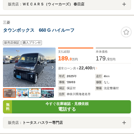
販売店：
ＷＥＣＡＲＳ（ウィーカーズ） 春日店
三菱
タウンボックス 660 G ハイルーフ
販売店保証
購入プラン付
支払総額
本体価格
189.
179.
9
9
万円
万円
22,400
通常ローン
月々
円
年式
2025
年
走行
4
km
車検
'28/03
修復
なし
保証
保証付
整備
法定整備付
住所
神奈川県海老名市
今すぐ在庫確認・見積依頼
無
電話する
料
販売店：
トータス ハスラー専門店