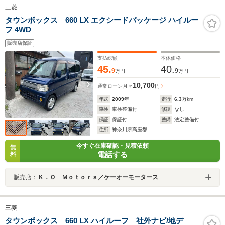
三菱
タウンボックス 660 LX エクシードパッケージ ハイルー
フ 4WD
販売店保証
支払総額
本体価格
45.
40.
9
9
万円
万円
10,700
通常ローン
月々
円
年式
2009
年
走行
6.3
万km
車検
車検整備付
修復
なし
保証
保証付
整備
法定整備付
住所
神奈川県高座郡
今すぐ在庫確認・見積依頼
無
電話する
料
販売店：
Ｋ．Ｏ Ｍｏｔｏｒｓ／ケーオーモータース
三菱
タウンボックス 660 LX ハイルーフ 社外ナビ/地デ