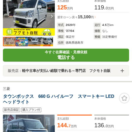
支払総額
本体価格
125
119.
0
万円
万円
15,100
通常ローン
月々
円
年式
2020
年
走行
4.5
万km
車検
'27/04
修復
なし
保証
保証付
整備
法定整備付
住所
徳島県徳島市
今すぐ在庫確認・見積依頼
電話する
販売店：
軽中古車が支払い総額で乗れる～専門店 フクモト自販
三菱
タウンボックス 660 G ハイルーフ スマートキー LED
ヘッドライト
販売店保証
購入プラン付
支払総額
本体価格
144.
136.
7
0
万円
万円