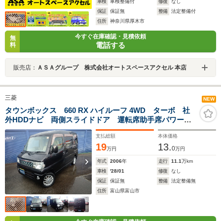
車検
車検整備付
修復
なし
保証
保証無
整備
法定整備付
住所
神奈川県厚木市
今すぐ在庫確認・見積依頼
無
電話する
料
販売店：
ＡＳＡグループ 株式会社オートスペースアクセル 本店
三菱
NEW
タウンボックス 660 RX ハイルーフ 4WD ターボ 社
外HDDナビ 両側スライドドア 運転席助手席パワーウ
ィンド フロントドラレコ フロントフォグライト 13
支払総額
本体価格
インチ社外アルミ
19
13.
0
万円
万円
年式
2006
年
走行
11.1
万km
車検
'28/01
修復
なし
保証
保証無
整備
法定整備無
住所
富山県富山市