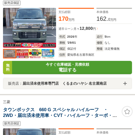
ドア・シートヒーター・プッシュスタート・LEDヘッド
販売店保証
ライト・アルミホイール・USB電源ソケット・フォグラ
ンプ・エヴリィワゴンOEM
支払総額
本体価格
170
162.
0
万円
万円
12,800
通常ローン
月々
円
年式
2026
年
走行
5
km
車検
'29/01
修復
なし
保証
保証付
整備
法定整備無
住所
愛知県名古屋市南区
今すぐ在庫確認・見積依頼
無
電話する
料
販売店：
届出済未使用車専門店 くるまのハヤシ 名古屋南店
三菱
タウンボックス 660 G スペシャル ハイルーフ ・
2WD・届出済未使用車・CVT・ハイルーフ・ターボ・両
側電動スライドドア・オートステップ・シートヒータ
販売店保証
ー・ルーフコンソール・オートエアコン・プッシュスタ
ート・アルミホイール・エヴリィワゴンOEM
支払総額
本体価格