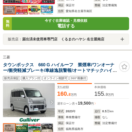
保証
保証付
整備
法定整備無
住所
愛知県名古屋市南区
今すぐ在庫確認・見積依頼
無
電話する
料
販売店：
届出済未使用車専門店 くるまのハヤシ 名古屋南店
三菱
タウンボックス 660 G ハイルーフ 禁煙車/ワンオーナ
ー/衝突軽減ブレーキ/車線逸脱警報/オートマチックハイビ
ーム/SDナビ/Bluetooth/CD/DVD/バックカメラ/パワース
販売店保証
購入プラン付
オンライン相談可
360°画像付
ライドドア/シートヒーター/ドライブレコーダー
支払総額
本体価格
160.
155.
8
9
万円
万円
19,500
通常ローン
月々
円
年式
2023
年
走行
0.5
万km
車検
車検整備付
修復
なし
保証
保証付
整備
法定整備付
住所
福島県福島市