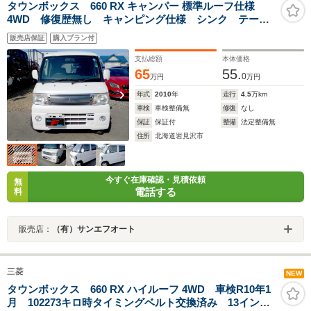
タウンボックス 660 RX キャンパー 標準ルーフ仕様
4WD 修復歴無し キャンピング仕様 シンク テーブ
ル 走行45000キロ ナビTV エンジンスターター 夏
販売店保証
購入プラン付
冬タイヤ付
支払総額
本体価格
65
55.
0
万円
万円
年式
2010
年
走行
4.5
万km
車検
車検整備無
修復
なし
保証
保証付
整備
法定整備無
住所
北海道岩見沢市
今すぐ在庫確認・見積依頼
無
電話する
料
販売店：
（有）サンエフオート
三菱
NEW
タウンボックス 660 RX ハイルーフ 4WD 車検R10年1
月 102273キロ時タイミングベルト交換済み 13インチ