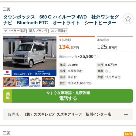
三菱
タウンボックス 660 G ハイルーフ 4WD 社外ワンセグ
ナビ Bluetooth ETC オートライト シートヒーター
助手席側電動スライドドア 衝突軽減ブレーキ
ディーラー保証
購入プラン付
360°画像付
支払総額
本体価格
134.
125.
6
9
万円
万円
25,900
通常ローン
月々
円
年式
2019
年
走行
5.5
万km
車検
車検整備付
修復
なし
保証
保証付
整備
法定整備付
住所
北海道札幌市北区
今すぐ在庫確認・見積依頼
無
電話する
料
販売店：
（株）スズキレピオ スズキアリーナ 新川インター店
三菱
NEW