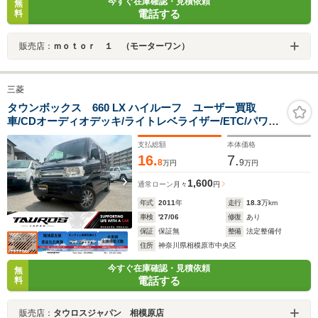
今すぐ在庫確認・見積依頼
無
電話する
料
販売店：
ｍｏｔｏｒ １ （モーターワン）
三菱
タウンボックス 660 LX ハイルーフ ユーザー買取
車/CDオーディオデッキ/ライトレベライザー/ETC/パワー
ウインドウ/パワーステアリング/フルフラットシート/社外
支払総額
本体価格
13インチアルミ
16.
7.
8
9
万円
万円
1,600
通常ローン
月々
円
年式
2011
年
走行
18.3
万km
車検
'27/06
修復
あり
保証
保証無
整備
法定整備付
住所
神奈川県相模原市中央区
今すぐ在庫確認・見積依頼
無
電話する
料
販売店：
タウロスジャパン 相模原店