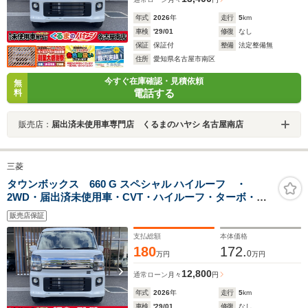
年式
2026
年
走行
5
km
車検
'29/01
修復
なし
保証
保証付
整備
法定整備無
住所
愛知県名古屋市南区
今すぐ在庫確認・見積依頼
無
電話する
料
販売店：
届出済未使用車専門店 くるまのハヤシ 名古屋南店
三菱
タウンボックス 660 G スペシャル ハイルーフ ・
2WD・届出済未使用車・CVT・ハイルーフ・ターボ・両
側電動スライドドア・オートステップ・シートヒータ
販売店保証
ー・ルーフコンソール・オートエアコン・プッシュスタ
ート・アルミホイール・エヴリィワゴンOEM
支払総額
本体価格
180
172.
0
万円
万円
12,800
通常ローン
月々
円
年式
2026
年
走行
5
km
車検
'29/01
修復
なし