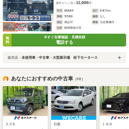
11,000
通常ローン
月々
円
年式
2024
年
走行
0.9
万km
車検
'27/03
修復
なし
保証
保証付
整備
法定整備付
住所
静岡県掛川市
今すぐ在庫確認・見積依頼
無
電話する
料
販売店：
未使用車・中古車・大型展示場 松下モータース
あなたにおすすめの中古車
［PR］
スズキ
日産
トヨタ