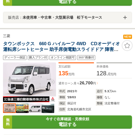
電話する
料
販売店：
未使用車・中古車・大型展示場 松下モータース
三菱
NEW
タウンボックス 660 G ハイルーフ 4WD CDオーディオ
運転席シートヒーター 助手席側電動スライドドア 障害物
センサー ワンオーナー 衝突被害軽減ブレーキ レーンキー
ディーラー保証
購入プラン付
オンライン相談可
360°画像付
プアシスト
支払総額
本体価格
135
128.
0
万円
万円
26,700
通常ローン
月々
円
年式
2021
年
走行
5.3
万km
車検
'28/03
修復
なし
保証
保証付
整備
法定整備付
住所
北海道札幌市北区
今すぐ在庫確認・見積依頼
無
電話する
料