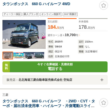
タウンボックス 660 G ハイルーフ 4WD
ディーラー保証
購入プラン付
オンライン相談可
360°画像付
支払総額
本体価格
184.
178.
5
0
万円
万円
19,700
通常ローン
月々
円
年式
2025
年
走行
213
km
車検
'28/10
修復
なし
保証
保証付
整備
法定整備付
住所
北海道砂川市
今すぐ在庫確認・見積依頼
無
電話する
料
販売店：
北北海道三菱自動車販売株式会社 空知店
三菱
タウンボックス 660 G ハイルーフ ・2WD・CVT・タ
ーボ・届出済未使用車・ハイルーフ・片側電動スライド