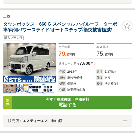
三菱
タウンボックス 660 G スペシャル ハイルーフ ターボ
車/両側パワースライド/オートステップ/衝突被害軽減/車
線逸脱警報/後退時ブレーキサポート/ハイビームアシスト/
購入プラン付
純正ナビ/フルセグ/バックカメラ/ETC/プッシュスタート/
純正14インチAW
支払総額
本体価格
79.
75.
8
8
万円
万円
7,600
通常ローン
月々
円
年式
2017
年
走行
5.3
万km
車検
車検整備付
修復
あり
保証
保証無
整備
法定整備付
住所
埼玉県狭山市
今すぐ在庫確認・見積依頼
無
電話する
料
販売店：
エスティーエス 狭山店