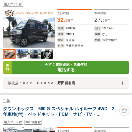
アルミ 両側スライドドア ドアバイザー プライバシ
購入プラン付
ーガラス リアスポイラー パワーウィンドウ レベラ
イザー CD FM AM Wエアバッグ
支払総額
本体価格
32.
27.
9
9
万円
万円
年式
2007
年
走行
13.0
万km
車検
'28/01
修復
なし
保証
保証無
整備
法定整備付
住所
千葉県野田市
今すぐ在庫確認・見積依頼
無
電話する
料
販売店：
Ｃａｒ Ｇｒａｃｅ 野田岩名店
三菱
タウンボックス 660 G スペシャル ハイルーフ 4WD 2
年車検(付)・ベッドキット・FCM・ナビ・TV・
CD/DVD/BT・Bカメラ・キーレスオペレーション・Wパ
購入プラン付
360°画像付
ワスラ・シートヒーター・ETC・ドラレコ前後・リアヒ
ーター・エンスタ・業販可
支払総額
本体価格