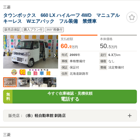
三菱
タウンボックス 660 LX ハイルーフ 4WD マニュアル
キーレス Wエアバック フル装備 禁煙車
販売店保証
購入プラン付
360°画像付
支払総額
本体価格
60.
50.
9
5
万円
万円
年式
2005
年
走行
6.3
万km
車検
車検整備付
修復
なし
保証
保証付
整備
法定整備付
住所
北海道釧路市
今すぐ在庫確認・見積依頼
無
電話する
料
販売店：
（株）軽自動車館 釧路店
三菱