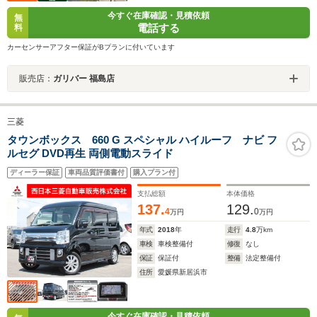
今すぐ在庫確認・見積依頼
無
電話する
料
カーセンサーアフター保証がBプランに付いています
販売店：
ガリバー 福島店
三菱
タウンボックス 660 G スペシャル ハイルーフ ナビ フ
ルセグ DVD再生 両側電動スライド
ディーラー保証
車両品質評価書付
購入プラン付
支払総額
本体価格
137.
129.
4
0
万円
万円
年式
2018
年
走行
4.8
万km
車検
車検整備付
修復
なし
保証
保証付
整備
法定整備付
住所
愛媛県新居浜市
今すぐ在庫確認・見積依頼