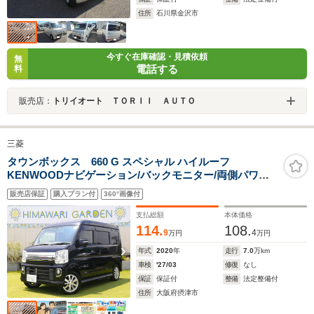
住所
石川県金沢市
今すぐ在庫確認・見積依頼
無
電話する
料
販売店：
トリイオート ＴＯＲＩＩ ＡＵＴＯ
三菱
タウンボックス 660 G スペシャル ハイルーフ
KENWOODナビゲーション/バックモニター/両側パワー
スライドドア/e-アシスト/オートステップ/Bluetooth接続/
販売店保証
購入プラン付
360°画像付
フルセグTV/LEDヘッドライト
支払総額
本体価格
114.
108.
9
4
万円
万円
年式
2020
年
走行
7.0
万km
車検
'27/03
修復
なし
保証
保証付
整備
法定整備付
住所
大阪府摂津市