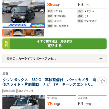
89.
83.
8
0
万円
万円
年式
2011
年
走行
9.2
万km
車検
車検整備付
修復
なし
保証
保証付
整備
法定整備付
住所
岡山県倉敷市
今すぐ在庫確認・見積依頼
無
電話する
料
販売店：
カーライフサポートアクセス
三菱
タウンボックス 660 G 車検整備付 バックカメラ 両
側スライド・片側電動 ナビ TV キーレスエントリ
ー 電動格納ミラー AT 盗難防止システム ABS
販売店保証
購入プラン付
CD Bluetooth アルミホイール ローダウン ルー
フキャリア
支払総額
本体価格
75.
69.
8
8
万円
万円