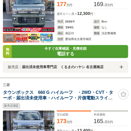
177
169.
0
万円
万円
12,300
通常ローン
月々
円
年式
2026
年
走行
5
km
車検
'29/01
修復
なし
保証
保証付
整備
法定整備無
住所
愛知県名古屋市南区
今すぐ在庫確認・見積依頼
無
電話する
料
販売店：
届出済未使用車専門店 くるまのハヤシ 名古屋南店
三菱
タウンボックス 660 G ハイルーフ ・2WD・CVT・タ
ーボ・届出済未使用車・ハイルーフ・片側電動スライド
ドア・シートヒーター・プッシュスタート・LEDヘッド
販売店保証
ライト・アルミホイール・USB電源ソケット・フォグラ
ンプ・エヴリィワゴンOEM
支払総額
本体価格
173
165.
0
万円
万円
13,400
通常ローン
月々
円