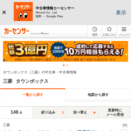
中古車情報カーセンサー
表示
Recruit Co., Ltd.
無料 － Google Play
履歴
お気に入り
メニュー
タウンボックス（三菱）の中古車・中古車情報
三菱 タウンボックス
一覧から探す
地図から探す
更新時に
146
絞り込み
並べ替え
台
メール受信
三菱
PR