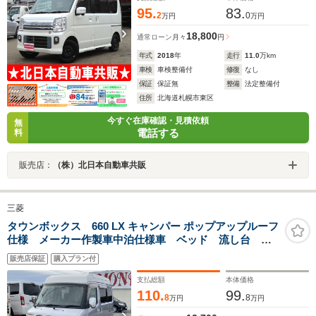
95.
83.
2
0
万円
万円
18,800
通常ローン
月々
円
年式
2018
年
走行
11.0
万km
車検
車検整備付
修復
なし
保証
保証無
整備
法定整備付
住所
北海道札幌市東区
今すぐ在庫確認・見積依頼
無
電話する
料
販売店：
（株）北日本自動車共販
三菱
タウンボックス 660 LX キャンパー ポップアップルーフ
仕様 メーカー作製車中泊仕様車 ベッド 流し台 サ
ブバッテリー POPアップルーフ ナビ TV CD
販売店保証
購入プラン付
支払総額
本体価格
110.
99.
8
8
万円
万円