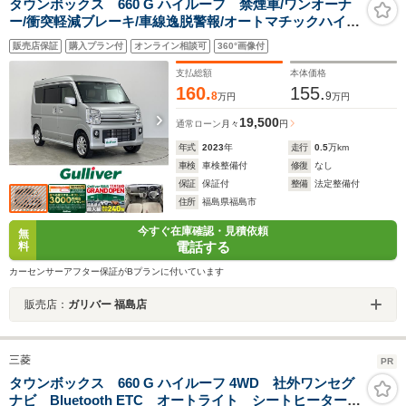
タウンボックス 660 G ハイルーフ 禁煙車/ワンオーナ
ー/衝突軽減ブレーキ/車線逸脱警報/オートマチックハイビ
ーム/SDナビ/Bluetooth/CD/DVD/バックカメラ/パワース
販売店保証
購入プラン付
オンライン相談可
360°画像付
ライドドア/シートヒーター/ドライブレコーダー
支払総額
本体価格
160.
155.
8
9
万円
万円
19,500
通常ローン
月々
円
年式
2023
年
走行
0.5
万km
車検
車検整備付
修復
なし
保証
保証付
整備
法定整備付
住所
福島県福島市
今すぐ在庫確認・見積依頼
無
電話する
料
カーセンサーアフター保証がBプランに付いています
販売店：
ガリバー 福島店
三菱
PR
タウンボックス 660 G ハイルーフ 4WD 社外ワンセグ
ナビ Bluetooth ETC オートライト シートヒーター