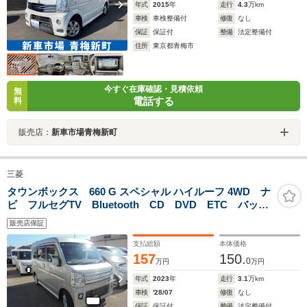
年式
2015
年
走行
4.3
万km
車検
車検整備付
修復
なし
保証
保証付
整備
法定整備付
住所
東京都青梅市
今すぐ在庫確認・見積依頼
無
電話する
料
販売店：
新車市場青梅新町
三菱
タウンボックス 660 G スペシャル ハイルーフ 4WD ナ
ビ フルセグTV Bluetooth CD DVD ETC バック
カメラ 両側パワースライドドア 電動オートステッ
販売店保証
プ 衝突軽減装置 ワンオーナー
支払総額
本体価格
157
150.
0
万円
万円
年式
2023
年
走行
3.1
万km
車検
'28/07
修復
なし
保証
保証付
整備
法定整備付