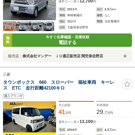
12,700
通常ローン
月々
円
年式
2011
年
走行
2.9
万km
車検
車検整備付
修復
なし
保証
保証付
整備
法定整備付
住所
大阪府泉佐野市
今すぐ在庫確認・見積依頼
無
電話する
料
販売店：
株式会社マンデー ＪＵ適正販売店 関空泉佐野店
三菱
タウンボックス 660 スローパー 福祉車両 キーレ
ス ETC 走行距離42100キロ
購入プラン付
支払総額
本体価格
41
29.
7
万円
万円
13,100
通常ローン
月々
円
年式
2010
年
走行
4.2
万km