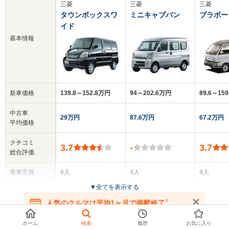
三菱
三菱
三菱
タウンボックスワ
ミニキャブバン
ブラボー
イド
基本情報
新車価格
139.8～152.8万円
94～202.6万円
89.6～15
中古車
29万円
87.6万円
67.2万円
平均価格
クチコミ
3.7
-
3.7
総合評価
乗車定員
6人
4人
4人
▼
全てを表示する
ドア数
5ドア
5ドア
5ドア
※
人気のクルマは平均1ヶ月で掲載終了
在庫が無くなる前にお問い合わせください
全高
全高
全高
お探しの条件で360°画像付きのクルマ
ホーム
検索
履歴
お気に入り
1.81m
1.9m
1.89m