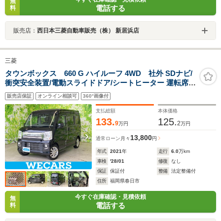
無
電話する
料
販売店：
西日本三菱自動車販売（株） 新居浜店
三菱
タウンボックス 660 G ハイルーフ 4WD 社外 SDナビ/
衝突安全装置/電動スライドドア/シートヒーター 運転席/
ドライブレコーダー 社外/ヘッドランプ HID/ETC/EBD付
販売店保証
オンライン相談可
360°画像付
ABS/横滑り防止装置/バックモニター/ワンセグTV
支払総額
本体価格
133.
125.
9
2
万円
万円
13,800
通常ローン
月々
円
年式
2021
年
走行
6.0
万km
車検
'28/01
修復
なし
保証
保証付
整備
法定整備付
住所
福岡県春日市
今すぐ在庫確認・見積依頼
無
電話する
料