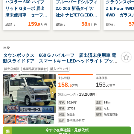
ハスラー 660 ハイブ
ブルーバードシルフィ
クラウンスポーツ
リッド Gターボ 届出
2.0 20S 新品タイヤ/
Z E-Four 4WD
済未使用車 セーフテ
社外 ナビ/ETC/EBD付
4WD ガラス
ィサポート レーダー
ABS/エアバッグ 運転
フ モデリス
159
58
5
総額：
.9
万円
総額：
.9
万円
総額：
クルーズ シートヒー
席/エアバッグ 助手席/
アロ 純正12
ター 誤発進抑制機
パワーウインドウ/キ
ビ 全周囲カ
能 車線逸脱警報
ーレスエントリー/オ
ジタルインナ
三菱
LEDヘッドライト オ
ートエアコン/パワー
ー ワイヤレ
ートライト オートエ
ステアリング/オート
器 茶革シー
タウンボックス 660 G ハイルーフ 届出済未使用車 電
動スライドドア スマートキー LEDヘッドライト プッシ
アコン スマートキー
ライト/CD/ラジオ
トベンチレー
ュボタンスタート フォグランプ オートエアコン 純正アル
禁煙車 LED
販売店保証
車両品質評価書付
購入プラン付
ミホイール 衝突被害軽減ブレーキ 障害物センサー
イト ETC
支払総額
本体価格
158.
153.
5
0
万円
万円
13,200
通常ローン
月々
円
年式
2024
年
走行
93
km
車検
'27/01
修復
なし
保証
保証付
整備
法定整備付
住所
静岡県掛川市
今すぐ在庫確認・見積依頼
無