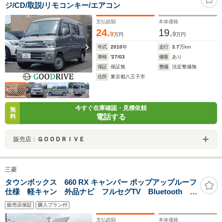
ジ/CD/取説/リモコンキー/エアコン
支払総額
本体価格
24.
19.
9
9
万円
万円
年式
2010
年
走行
3.7
万km
車検
'27/03
修復
あり
保証
保証無
整備
法定整備無
住所
東京都八王子市
今すぐ在庫確認・見積依頼
無
電話する
料
販売店：
ＧＯＯＤＲＩＶＥ
三菱
タウンボックス 660 RX キャンパー ポップアップルーフ
仕様 軽キャン 外品ナビ フルセグTV Bluetooth
ETC キーレス 専用フルフラットマット 網戸 フロ
販売店保証
購入プラン付
アマット ドアバイザー インタークーラーターボ タ
イミングベルト交換渡し
支払総額
本体価格