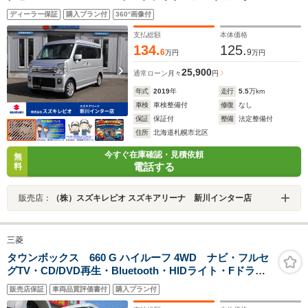
助手席側電動スライドドア 衝突軽減ブレーキ
ディーラー保証
購入プラン付
360°画像付
支払総額
本体価格
134.
125.
6
9
万円
万円
25,900
通常ローン
月々
円
年式
2019
年
走行
5.5
万km
車検
車検整備付
修復
なし
保証
保証付
整備
法定整備付
住所
北海道札幌市北区
今すぐ在庫確認・見積依頼
無
電話する
料
販売店：
（株）スズキレピオ スズキアリーナ 新川インター店
三菱
タウンボックス 660 G ハイルーフ 4WD ナビ・フルセ
グTV・CD/DVD再生・Bluetooth・HIDライト・Fドラレ
コ・追突軽減ブレーキ・左側電動スライド・シートヒー
販売店保証
車両品質評価書付
購入プラン付
ター・ソナー・ステリモ・4WD