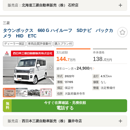
販売店：
北海道三菱自動車販売（株） 石狩店
三菱
タウンボックス 660 G ハイルーフ SDナビ バックカ
メラ HID ETC
ディーラー保証
車両品質評価書付
購入プラン付
支払総額
本体価格
144.
138.
7
0
万円
万円
24,900
通常ローン
月々
円
年式
2022
年
走行
4.5
万km
車検
'27/05
修復
なし
保証
保証付
整備
法定整備付
住所
大阪府藤井寺市
今すぐ在庫確認・見積依頼
無
電話する
料
販売店：
西日本三菱自動車販売（株） 藤井寺店