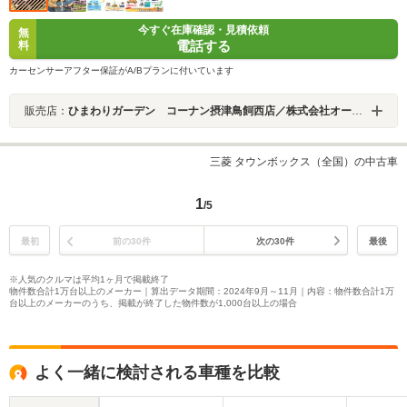
今すぐ在庫確認・見積依頼
無
電話する
料
カーセンサーアフター保証がA/Bプランに付いています
販売店：
ひまわりガーデン コーナン摂津鳥飼西店／株式会社オートスタイルトレーディング
三菱 タウンボックス（全国）の中古車
1
/5
最初
前の30件
次の30件
最後
※人気のクルマは平均1ヶ月で掲載終了
物件数合計1万台以上のメーカー｜算出データ期間：2024年9月～11月｜内容：物件数合計1万
台以上のメーカーのうち、掲載が終了した物件数が1,000台以上の場合
よく一緒に検討される車種を比較