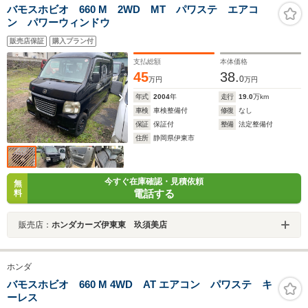
バモスホビオ 660 M 2WD MT パワステ エアコ
ン パワーウィンドウ
販売店保証
購入プラン付
支払総額
本体価格
45
38.
0
万円
万円
年式
2004
年
走行
19.0
万km
車検
車検整備付
修復
なし
保証
保証付
整備
法定整備付
住所
静岡県伊東市
今すぐ在庫確認・見積依頼
無
電話する
料
販売店：
ホンダカーズ伊東東 玖須美店
ホンダ
バモスホビオ 660 M 4WD AT エアコン パワステ キ
ーレス