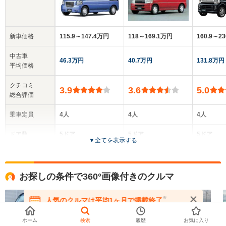
新車価格
115.9～147.4万円
118～169.1万円
160.9～2
中古車
46.3万円
40.7万円
131.8万円
平均価格
クチコミ
3.9
3.6
5.0
総合評価
乗車定員
4人
4人
4人
ドア数
5ドア
5ドア
5ドア
▼
全てを表示する
全高
全高
全
1.88m
1.76m～1.78m
1.
お探しの条件で360°画像付きのクルマ
※
人気のクルマは平均1ヶ月で掲載終了
全幅
全幅
全
在庫が無くなる前にお問い合わせください
サイズ
1.48m
1.48m
1.
全長
全長
ホーム
検索
履歴
お気に入り
(全長x全幅x全高)
3.4m
3.4m
3