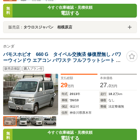
今すぐ在庫確認・見積依頼
無
電話する
料
販売店：
タウロスジャパン 相模原店
ホンダ
バモスホビオ 660 G タイベル交換済 修復歴無し パワ
ーウィンドウ エアコン パワステ フルフラットシート シ
ガーソケット 両側スライド ルーフキャリア オートマ
販売店保証
購入プラン付
支払総額
本体価格
29
27.
0
万円
万円
年式
2013
年
走行
18.2
万km
車検
'26/10
修復
なし
保証
保証付
整備
法定整備無
住所
神奈川県厚木市
今すぐ在庫確認・見積依頼
無
電話する
料