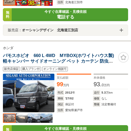
住所
北海道江別市
今すぐ在庫確認・見積依頼
無
電話する
料
販売店：
オーシャンデザイン 北海道江別店
ホンダ
バモスホビオ 660 L 4WD MYBOX(ホワイトハウス製)
軽キャンパー サイドオーニング ベット カーテン 防虫ネ
ット ナビ/フルセグ ETC ドライブレコーダー キーレス ワ
販売店保証
購入プラン付
オンライン相談可
ンオーナー
支払総額
本体価格
99
93.
0
万円
万円
年式
2012
年
走行
5.3
万km
車検
'27/02
修復
なし
保証
保証付
整備
法定整備付
住所
愛知県瀬戸市
今すぐ在庫確認・見積依頼
無