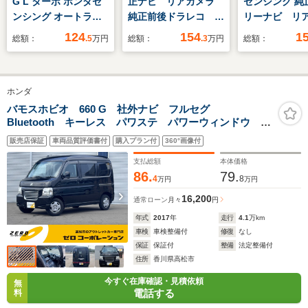
G L ターボ ホンダセ
正ナビ リアカメラ
センシング 純
ンシング オートライ
純正前後ドラレコ 片
リーナビ リ
ト 電動格納ミラー
側電動スライドドア
ラ ETC
124
154
1
総額：
.5
万円
総額：
.3
万円
総額：
ETC
フルセグTV
ホンダ
バモスホビオ 660 G 社外ナビ フルセグ
Bluetooth キーレス パワステ パワーウィンドウ
ETC
販売店保証
車両品質評価書付
購入プラン付
360°画像付
支払総額
本体価格
86.
79.
4
8
万円
万円
16,200
通常ローン
月々
円
年式
2017
年
走行
4.1
万km
車検
車検整備付
修復
なし
保証
保証付
整備
法定整備付
住所
香川県高松市
今すぐ在庫確認・見積依頼
無
電話する
料