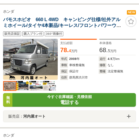
ホンダ
NEW
バモスホビオ 660 L 4WD キャンピング仕様/社外アル
ミホイール/タイヤ4本新品/キーレス/フロントパワーウイ
ンド/ハイルーフ
販売店保証
購入プラン付
360°画像付
支払総額
本体価格
78.
68.
4
5
万円
万円
年式
2008
年
走行
4.5
万km
車検
車検整備無
修復
なし
保証
保証付
整備
法定整備無
住所
群馬県渋川市
今すぐ在庫確認・見積依頼
無
電話する
料
販売店：
河内屋オート
ホンダ