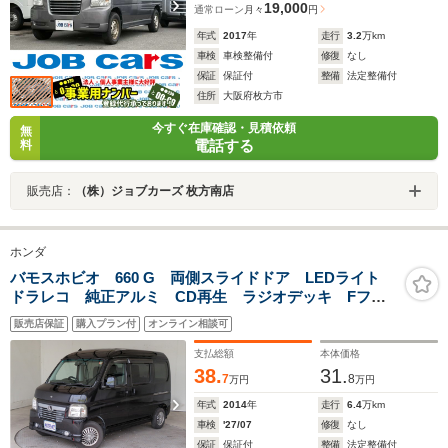
19,000
通常ローン
月々
円
年式
2017
年
走行
3.2
万km
車検
車検整備付
修復
なし
保証
保証付
整備
法定整備付
住所
大阪府枚方市
今すぐ在庫確認・見積依頼
無
電話する
料
販売店：
（株）ジョブカーズ 枚方南店
ホンダ
バモスホビオ 660 G 両側スライドドア LEDライト
ドラレコ 純正アルミ CD再生 ラジオデッキ Fフォ
グランプ キーレス フルフラットシート パワーウィ
販売店保証
購入プラン付
オンライン相談可
ンドウ 純正フロアマット
支払総額
本体価格
38.
31.
7
8
万円
万円
年式
2014
年
走行
6.4
万km
車検
'27/07
修復
なし
保証
保証付
整備
法定整備付