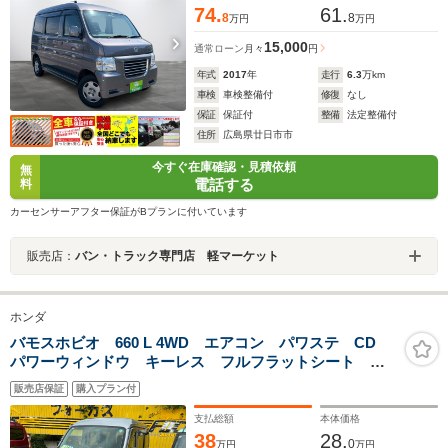
74.
61.
8
8
万円
万円
15,000
通常ローン
月々
円
年式
2017
年
走行
6.3
万km
車検
車検整備付
修復
なし
保証
保証付
整備
法定整備付
住所
広島県廿日市市
今すぐ在庫確認・見積依頼
無
電話する
料
カーセンサーアフター保証がBプランに付いています
販売店：
バン・トラック専門店 軽マーケット
ホンダ
バモスホビオ 660 L 4WD エアコン パワステ CD
パワーウィンドウ キーレス フルフラットシート 両
側スライドドア ローダウン
販売店保証
購入プラン付
支払総額
本体価格
38
28.
0
万円
万円