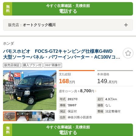
今すぐ在庫確認・見積依頼
無
電話する
料
販売店：
オートクリック桶川
ホンダ
バモスホビオ FOCS-GT2キャンピング仕様車G4WD
大型ソーラーパネル・パワーインバーター・AC100Vコン
セント・走行充電・外部電源入力・大容量ディープサイ
販売店保証
購入プラン付
360°画像付
クルサブバッテリー・専用家具&ベット・フルセグTVナ
ビ・後席大型TVモニター・ETC・ドラレコ
支払総額
本体価格
168
149.
8
万円
万円
8,700
通常ローン
月々
円
年式
2017
年
走行
4.3
万km
車検
'28/07
修復
なし
保証
保証付
整備
法定整備付
住所
神奈川県小田原市
今すぐ在庫確認・見積依頼
無
電話する
料