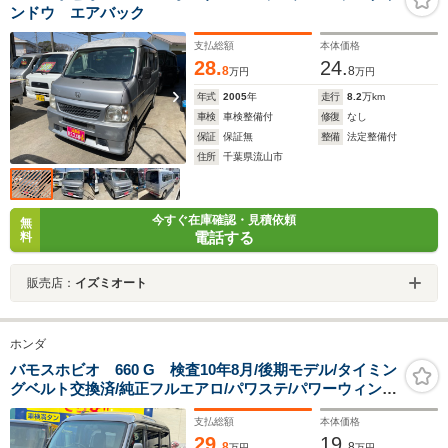
ンドウ エアバック
支払総額
本体価格
28.
24.
8
8
万円
万円
年式
2005
年
走行
8.2
万km
車検
車検整備付
修復
なし
保証
保証無
整備
法定整備付
住所
千葉県流山市
今すぐ在庫確認・見積依頼
無
電話する
料
販売店：
イズミオート
ホンダ
バモスホビオ 660 G 検査10年8月/後期モデル/タイミン
グベルト交換済/純正フルエアロ/パワステ/パワーウィンド
ウ/エアコン/オートマ車両
支払総額
本体価格
29.
19.
8
8
万円
万円