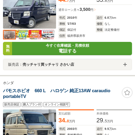
7
8
万円
万円
3,500
通常ローン
月々
円
年式
2010
年
走行
6.0
万km
車検
'27/03
修復
なし
保証
保証付
整備
法定整備付
住所
福井県坂井市
今すぐ在庫確認・見積依頼
無
電話する
料
販売店：
売ッチャリ買ッチャリ さかい店
ホンダ
バモスホビオ 660 L ハロゲン 純正13AW caraudio
portableTV
販売店保証
購入プラン付
オンライン相談可
支払総額
本体価格
34.
29.
8
5
万円
万円
年式
2003
年
走行
9.5
万km
車検
車検整備付
修復
なし