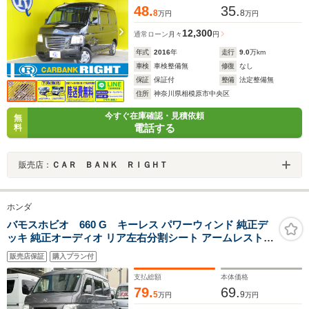
48.
35.
8
8
万円
万円
12,300
通常ローン
月々
円
年式
2016
年
走行
9.0
万km
車検
車検整備無
修復
なし
保証
保証付
整備
法定整備無
住所
神奈川県相模原市中央区
今すぐ在庫確認・見積依頼
無
電話する
料
販売店：
ＣＡＲ ＢＡＮＫ ＲＩＧＨＴ
ホンダ
バモスホビオ 660 G キーレス パワーウィンド 純正デ
ッキ 純正オーディオ リア左右分割シート アームレスト
プライバシーガラス エアコン パワステ ABS 集中ドアロ
販売店保証
購入プラン付
ック エアバック 光軸ダイヤル 軽貨物 事業用 事業用登録
可
支払総額
本体価格
79.
69.
5
9
万円
万円