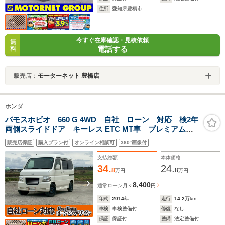
住所
愛知県豊橋市
今すぐ在庫確認・見積依頼
無
電話する
料
販売店：
モーターネット 豊橋店
ホンダ
バモスホビオ 660 G 4WD 自社 ローン 対応 検2年
両側スライドドア キーレス ETC MT車 プレミアムホ
ワイト・パール 全道 対応
販売店保証
購入プラン付
オンライン相談可
360°画像付
支払総額
本体価格
34.
24.
8
8
万円
万円
8,400
通常ローン
月々
円
年式
2014
年
走行
14.2
万km
車検
車検整備付
修復
なし
保証
保証付
整備
法定整備付