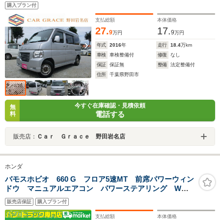
レス CD再生 ヘッドライトレベライザー ハイルー
購入プラン付
フ パワーウィンドウ プライバシーガラス ドアバイ
ザー Wエアバッグ ABS
支払総額
本体価格
27.
17.
9
9
万円
万円
年式
2016
年
走行
18.4
万km
車検
車検整備付
修復
なし
保証
保証無
整備
法定整備付
住所
千葉県野田市
今すぐ在庫確認・見積依頼
無
電話する
料
販売店：
Ｃａｒ Ｇｒａｃｅ 野田岩名店
ホンダ
バモスホビオ 660 G フロア5速MT 前席パワーウィン
ドウ マニュアルエアコン パワーステアリング Wエ
アバッグ ABS キーレスエントリー 衝突安全ボディ
販売店保証
購入プラン付
支払総額
本体価格