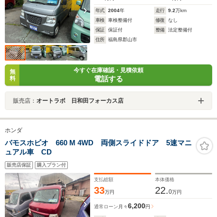
年式
2004
年
走行
9.2
万km
車検
車検整備付
修復
なし
保証
保証付
整備
法定整備付
住所
福島県郡山市
今すぐ在庫確認・見積依頼
無
電話する
料
販売店：
オートラボ 日和田フォーカス店
ホンダ
バモスホビオ 660 M 4WD 両側スライドドア 5速マニ
ュアル車 CD
販売店保証
購入プラン付
支払総額
本体価格
33
22.
0
万円
万円
6,200
通常ローン
月々
円