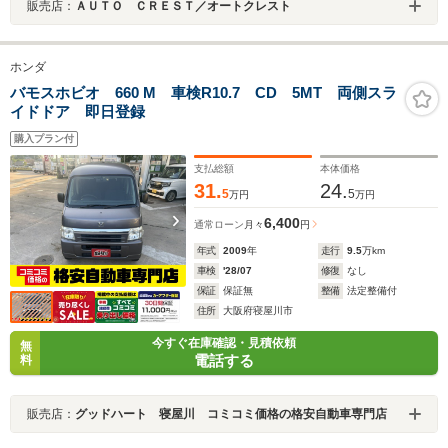
販売店：
ＡＵＴＯ ＣＲＥＳＴ／オートクレスト
ホンダ
バモスホビオ 660 M 車検R10.7 CD 5MT 両側スラ
イドドア 即日登録
購入プラン付
支払総額
本体価格
31.
24.
5
5
万円
万円
6,400
通常ローン
月々
円
年式
2009
年
走行
9.5
万km
車検
'28/07
修復
なし
保証
保証無
整備
法定整備付
住所
大阪府寝屋川市
今すぐ在庫確認・見積依頼
無
電話する
料
販売店：
グッドハート 寝屋川 コミコミ価格の格安自動車専門店