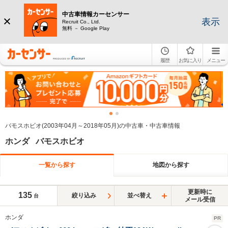
中古車情報カーセンサー
表示
Recruit Co., Ltd.
無料 － Google Play
履歴
お気に入り
メニュー
バモスホビオ(2003年04月～2018年05月)の中古車・中古車情報
ホンダ バモスホビオ
一覧から探す
地図から探す
更新時に
135
絞り込み
並べ替え
台
メール受信
ホンダ
PR