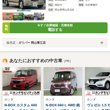
保証
保証付
整備
法定整備付
住所
岡山県岡山市北区
今すぐ在庫確認・見積依頼
無
電話する
料
販売店：
ガリバー 岡山青江店
あなたにおすすめの中古車
［PR］
ホンダ
ホンダ
ホンダ
N-BOX カスタム 660
N-BOX 660 L 4WD 純
ヴェゼル 1.5 