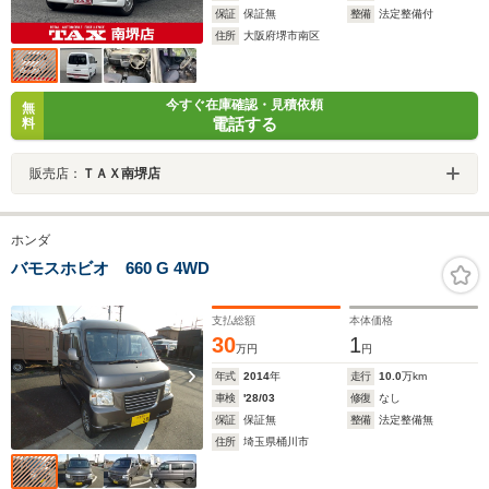
保証
保証無
整備
法定整備付
住所
大阪府堺市南区
今すぐ在庫確認・見積依頼
無
電話する
料
販売店：
ＴＡＸ南堺店
ホンダ
バモスホビオ 660 G 4WD
支払総額
本体価格
30
1
万円
円
年式
2014
年
走行
10.0
万km
車検
'28/03
修復
なし
保証
保証無
整備
法定整備無
住所
埼玉県桶川市