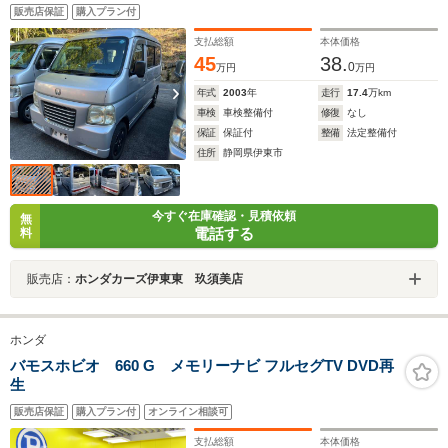
販売店保証
購入プラン付
支払総額
本体価格
45
38.
0
万円
万円
年式
2003
年
走行
17.4
万km
車検
車検整備付
修復
なし
保証
保証付
整備
法定整備付
住所
静岡県伊東市
今すぐ在庫確認・見積依頼
無
電話する
料
販売店：
ホンダカーズ伊東東 玖須美店
ホンダ
バモスホビオ 660 G メモリーナビ フルセグTV DVD再
生
販売店保証
購入プラン付
オンライン相談可
支払総額
本体価格