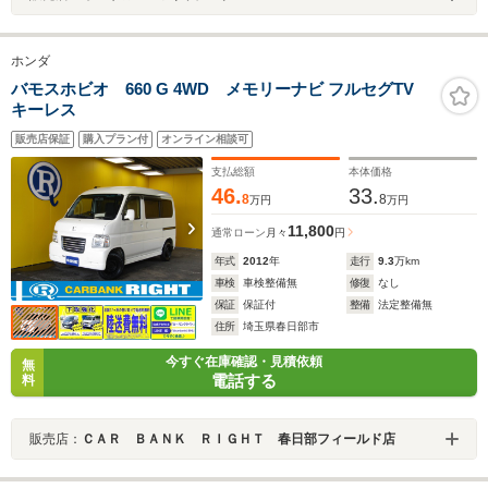
ホンダ
バモスホビオ 660 G 4WD メモリーナビ フルセグTV
キーレス
販売店保証
購入プラン付
オンライン相談可
支払総額
本体価格
46.
33.
8
8
万円
万円
11,800
通常ローン
月々
円
年式
2012
年
走行
9.3
万km
車検
車検整備無
修復
なし
保証
保証付
整備
法定整備無
住所
埼玉県春日部市
今すぐ在庫確認・見積依頼
無
電話する
料
販売店：
ＣＡＲ ＢＡＮＫ ＲＩＧＨＴ 春日部フィールド店