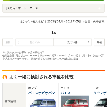
販売店：
オート・エース
ホンダ バモスホビオ 2003年04月～2018年05月（全国）の中古車
1
/5
最初
前の30件
次の30件
最後
※人気のクルマは平均1ヶ月で掲載終了
物件数合計1万台以上のメーカー｜算出データ期間：2024年9月～11月｜内容：物件数合計1万
台以上のメーカーのうち、掲載が終了した物件数が1,000台以上の場合
よく一緒に検討される車種を比較
ホンダ
ホンダ
三菱
バモスホビオバン
バモス
タウンボ
基本情報