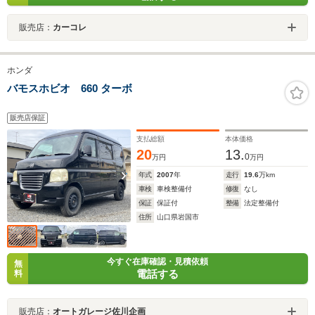
販売店：
カーコレ
ホンダ
バモスホビオ 660 ターボ
販売店保証
支払総額
本体価格
20
13.
0
万円
万円
年式
2007
年
走行
19.6
万km
車検
車検整備付
修復
なし
保証
保証付
整備
法定整備付
住所
山口県岩国市
今すぐ在庫確認・見積依頼
無
電話する
料
販売店：
オートガレージ佐川企画