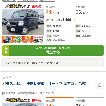
支払総額
本体価格
44.
35.
7
8
万円
万円
3,500
通常ローン
月々
円
年式
2010
年
走行
6.0
万km
車検
'27/03
修復
なし
保証
保証付
整備
法定整備付
住所
福井県坂井市
今すぐ在庫確認・見積依頼
無
電話する
料
販売店：
売ッチャリ買ッチャリ さかい店
ホンダ
バモスホビオ 660 L 4WD オートマ エアコン 4WD
販売店保証
車両品質評価書付
購入プラン付
支払総額
本体価格
44.
35.