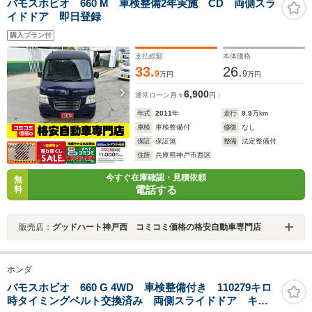
バモスホビオ 660 M 車検整備2年実施 CD 両側スラ
イドドア 即日登録
購入プラン付
支払総額
本体価格
33.
26.
9
9
万円
万円
6,900
通常ローン
月々
円
年式
2011
年
走行
9.9
万km
車検
車検整備付
修復
なし
保証
保証無
整備
法定整備付
住所
兵庫県神戸市西区
今すぐ在庫確認・見積依頼
無
電話する
料
販売店：
グッドハート神戸西 コミコミ価格の格安自動車専門店
ホンダ
バモスホビオ 660 G 4WD 車検整備付き 110279キロ
時タイミングベルト交換済み 両側スライドドア キー