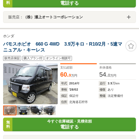
電話する
料
販売店：
（株）瀬上オートコーポレーション
ホンダ
バモスホビオ 660 G 4WD 3.9万キロ・R10/2月・5速マ
ニュアル・キーレス
販売店保証
購入プラン付
オンライン相談可
支払総額
本体価格
60.
54.
9
0
万円
万円
年式
2014
年
走行
3.9
万km
車検
'28/02
修復
あり
保証
保証付
整備
法定整備付
住所
北海道石狩市
今すぐ在庫確認・見積依頼
無
電話する
料