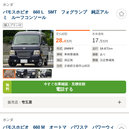
ホンダ
バモスホビオ 660 L 5MT フォグランプ 純正アル
ミ ルーフコンソール
購入プラン付
支払総額
本体価格
28.
17.
4
5
万円
万円
年式
2009
年
走行
10.0
万km
車検
車検整備無
修復
あり
保証
保証無
整備
法定整備無
住所
京都府京都市山科区
今すぐ在庫確認・見積依頼
無
電話する
料
販売店：
壱五屋
ホンダ
バモスホビオ 660 M オートマ パワステ パワーウィ