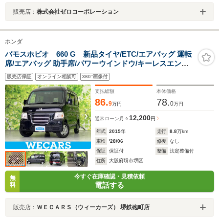
販売店：
株式会社ゼロコーポレーション
ホンダ
バモスホビオ 660 G 新品タイヤ/ETC/エアバッグ 運転
席/エアバッグ 助手席/パワーウインドウ/キーレスエント
リー/パワーステアリング/マニュアルエアコン/ユーザー買
販売店保証
オンライン相談可
360°画像付
取車/デュアルエアバッグ/アクセサリーソケット
支払総額
本体価格
86.
78.
9
0
万円
万円
12,200
通常ローン
月々
円
年式
2015
年
走行
8.8
万km
車検
'28/06
修復
なし
保証
保証付
整備
法定整備付
住所
大阪府堺市堺区
今すぐ在庫確認・見積依頼
無
電話する
料
販売店：
ＷＥＣＡＲＳ（ウィーカーズ） 堺鉄砲町店