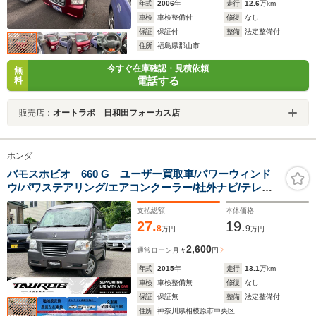
年式
2006
年
走行
12.6
万km
車検
車検整備付
修復
なし
保証
保証付
整備
法定整備付
住所
福島県郡山市
今すぐ在庫確認・見積依頼
無
電話する
料
販売店：
オートラボ 日和田フォーカス店
ホンダ
バモスホビオ 660 G ユーザー買取車/パワーウィンド
ウ/パワステアリング/エアコンクーラー/社外ナビ/テレ
ビ/ETC/両側スライドドア/キーレスエントリー/
支払総額
本体価格
27.
19.
8
9
万円
万円
2,600
通常ローン
月々
円
年式
2015
年
走行
13.1
万km
車検
車検整備無
修復
なし
保証
保証無
整備
法定整備付
住所
神奈川県相模原市中央区