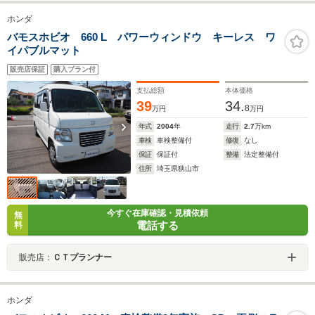
ホンダ
バモスホビオ 660 L パワーウィンドウ キーレス ワ
イパブルマット
販売店保証
購入プラン付
支払総額
本体価格
39
34.
8
万円
万円
年式
2004
年
走行
2.7
万km
車検
車検整備付
修復
なし
保証
保証付
整備
法定整備付
住所
埼玉県狭山市
今すぐ在庫確認・見積依頼
無
電話する
料
販売店：
ＣＴプランナー
ホンダ