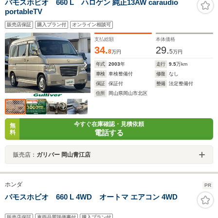
バモスホビオ 660 L ハロゲン 純正13AW caraudio
portableTV
販売店保証
購入プラン付
オンライン相談可
支払総額
本体価格
34.
29.
8
5
万円
万円
年式
2003
年
走行
9.5
万km
車検
車検整備付
修復
なし
保証
保証付
整備
法定整備付
住所
岡山県岡山市北区
今すぐ在庫確認・見積依頼
無
電話する
料
販売店：
ガリバー 岡山青江店
ホンダ
PR
バモスホビオ 660 L 4WD オートマ エアコン 4WD
販売店保証
車両品質評価書付
購入プラン付