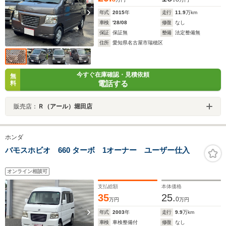
年式
2015
年
走行
11.9
万km
車検
'28/08
修復
なし
保証
保証無
整備
法定整備無
住所
愛知県名古屋市瑞穂区
今すぐ在庫確認・見積依頼
無
電話する
料
販売店：
Ｒ（アール）堀田店
ホンダ
バモスホビオ 660 ターボ 1オーナー ユーザー仕入
オンライン相談可
支払総額
本体価格
35
25.
0
万円
万円
年式
2003
年
走行
9.9
万km
車検
車検整備付
修復
なし