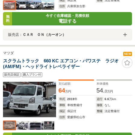
保証
保証無
整備
法定整備無
住所
兵庫県加古郡
今すぐ在庫確認・見積依頼
無
電話する
料
販売店：
ＣＡＲ ＯＮ（カーオン）
マツダ
NEW
スクラムトラック 660 KC エアコン・パワステ ラジオ
(AM/FM)・ヘッドライトレベライザー
販売店保証
購入プラン付
支払総額
本体価格
64
54.
0
万円
万円
年式
2019
年
走行
6.6
万km
車検
車検整備付
修復
なし
保証
保証付
整備
法定整備付
住所
愛媛県松山市