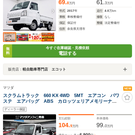
69.
61.
8
3
万円
万円
年式
2017
年
走行
4.0
万km
車検
車検整備付
修復
なし
保証
保証付
整備
法定整備付
住所
奈良県天理市
今すぐ在庫確認・見積依頼
無
電話する
料
販売店：
軽自動車専門店 エコット
マツダ
NEW
スクラムトラック 660 KX 4WD 5MT エアコン パワ
ステ エアバッグ ABS カロッツェリアメモリーナ
ビ 地デジ 防錆塗装ノックスドール 社外LEDライ
ディーラー保証
ト 社外12インチアルミホイール
支払総額
本体価格
104.
99.
9
0
万円
万円
6,900