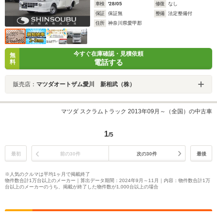
車検
'28/05
修復
なし
保証
保証無
整備
法定整備付
住所
神奈川県愛甲郡
今すぐ在庫確認・見積依頼
無
電話する
料
販売店：
マツダオートザム愛川 新相武（株）
マツダ スクラムトラック 2013年09月～（全国）の中古車
1
/5
最初
前の30件
次の30件
最後
※人気のクルマは平均1ヶ月で掲載終了
物件数合計1万台以上のメーカー｜算出データ期間：2024年9月～11月｜内容：物件数合計1万
台以上のメーカーのうち、掲載が終了した物件数が1,000台以上の場合