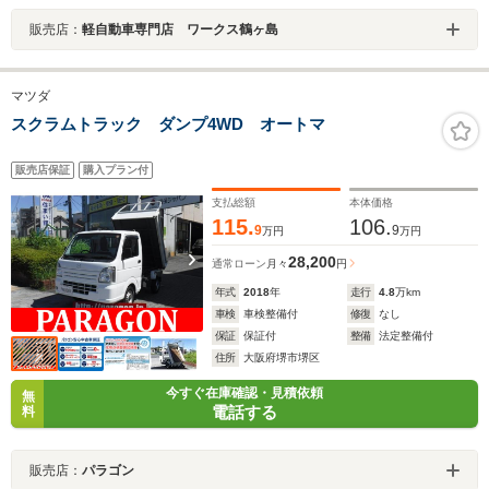
販売店：
軽自動車専門店 ワークス鶴ヶ島
マツダ
スクラムトラック ダンプ4WD オートマ
販売店保証
購入プラン付
支払総額
本体価格
115.
106.
9
9
万円
万円
28,200
通常ローン
月々
円
年式
2018
年
走行
4.8
万km
車検
車検整備付
修復
なし
保証
保証付
整備
法定整備付
住所
大阪府堺市堺区
今すぐ在庫確認・見積依頼
無
電話する
料
販売店：
パラゴン