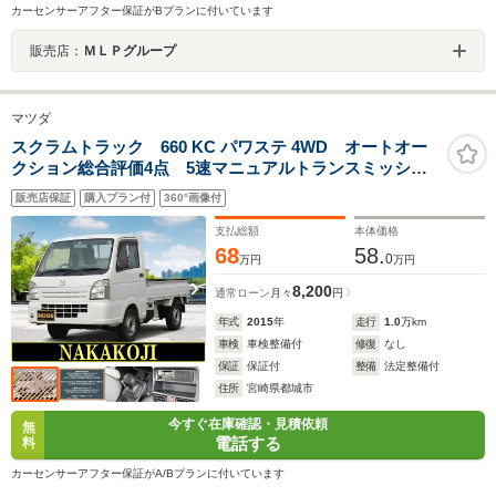
カーセンサーアフター保証がBプランに付いています
販売店：
ＭＬＰグループ
マツダ
スクラムトラック 660 KC パワステ 4WD オートオー
クション総合評価4点 5速マニュアルトランスミッショ
ン エアバッグ パワステ 純正ラジオ 4輪駆動 働く
販売店保証
購入プラン付
360°画像付
軽トラ 6か月保証付
支払総額
本体価格
68
58.
0
万円
万円
8,200
通常ローン
月々
円
年式
2015
年
走行
1.0
万km
車検
車検整備付
修復
なし
保証
保証付
整備
法定整備付
住所
宮崎県都城市
今すぐ在庫確認・見積依頼
無
電話する
料
カーセンサーアフター保証がA/Bプランに付いています