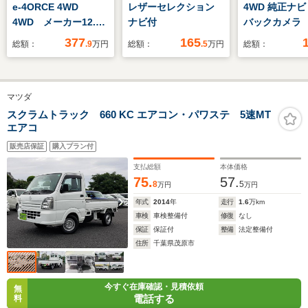
e-4ORCE 4WD
レザーセレクション
4WD 純正ナ
4WD メーカー12.3
ナビ付
バックカメラ
型ナビ 全周囲カメ
プモニター 
377
165
総額：
.9
万円
総額：
.5
万円
総額：
ラ 衝突軽減 プロパ
ースライド 純
イロット パワーバッ
ライト オー
クドア シートヒータ
ト セーフテ
マツダ
ー ステアリングヒー
ス ETC
ター デジタルインナ
スクラムトラック 660 KC エアコン・パワステ 5速MT
エアコ
ーミラー ETC LED
ヘッド＆フォグ オー
販売店保証
購入プラン付
トハイビーム
支払総額
本体価格
75.
57.
8
5
万円
万円
年式
2014
年
走行
1.6
万km
車検
車検整備付
修復
なし
保証
保証付
整備
法定整備付
住所
千葉県茂原市
今すぐ在庫確認・見積依頼
無
電話する
料