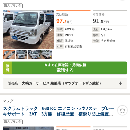
購入プラン付
支払総額
本体価格
97.
91.
8
5
万円
万円
年式
2022
年
走行
1.6
万km
車検
'28/01
修復
なし
保証
保証無
整備
法定整備無
住所
京都府綾部市
今すぐ在庫確認・見積依頼
無
電話する
料
販売店：
大嶋カーサービス 綾部店（マツダオートザム綾部）
マツダ
スクラムトラック 660 KC エアコン・パワステ ブレー
キサポート 3AT 3方開 修復歴無 横滑り防止装置
レーンキープアシスト ドライブレコーダー ETC ラジ
購入プラン付
オ ABS エアバッグ タイミングチェーン式 ドアバ