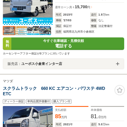
15,700
通常ローン
月々
円
年式
2015
年
走行
1.9
万km
車検
'27/03
修復
なし
保証
保証付
整備
法定整備付
住所
福岡県北九州市小倉南区
今すぐ在庫確認・見積依頼
無
電話する
料
カーセンサーアフター保証がBプランに付いています
販売店：
ユーポス小倉東インター店
マツダ
スクラムトラック 660 KC エアコン・パワステ 4WD
ETC
ディーラー保証
車両品質評価書付
購入プラン付
支払総額
本体価格
85
81.
0
万円
万円
年式
2021
年
走行
5.0
万km