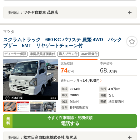
販売店：
ツチヤ自動車 茂原店
マツダ
スクラムトラック 660 KC パワステ 農繁 4WD バック
ブザー 5MT リヤゲートチェーン付
ディーラー保証
車両品質評価書付
購入プラン付
360°画像付
支払総額
本体価格
74
68.
0
万円
万円
14,400
通常ローン
月々
円
年式
2014
年
走行
4.9
万km
車検
'28/03
修復
なし
保証
保証付
整備
法定整備付
住所
長野県塩尻市
今すぐ在庫確認・見積依頼
無
電話する
料
販売店：
松本日産自動車株式会社 塩尻店