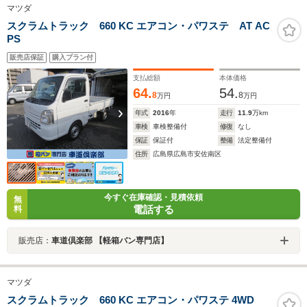
マツダ
スクラムトラック 660 KC エアコン・パワステ AT AC
PS
販売店保証
購入プラン付
支払総額
本体価格
64.
54.
8
8
万円
万円
年式
2016
年
走行
11.9
万km
車検
車検整備付
修復
なし
保証
保証付
整備
法定整備付
住所
広島県広島市安佐南区
今すぐ在庫確認・見積依頼
無
電話する
料
販売店：
車道倶楽部 【軽箱バン専門店】
マツダ
スクラムトラック 660 KC エアコン・パワステ 4WD