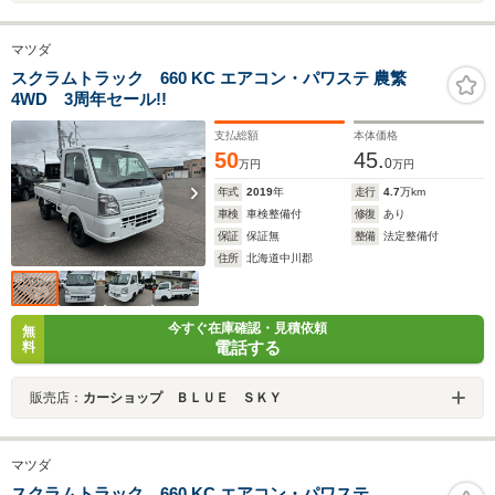
マツダ
スクラムトラック 660 KC エアコン・パワステ 農繁
4WD 3周年セール!!
支払総額
本体価格
50
45.
0
万円
万円
年式
2019
年
走行
4.7
万km
車検
車検整備付
修復
あり
保証
保証無
整備
法定整備付
住所
北海道中川郡
今すぐ在庫確認・見積依頼
無
電話する
料
販売店：
カーショップ ＢＬＵＥ ＳＫＹ
マツダ
スクラムトラック 660 KC エアコン・パワステ