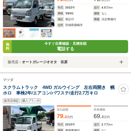
万円
万円
年式
2022
年
走行
4.0
万km
車検
'28/01
修復
なし
保証
保証付
整備
法定整備付
住所
茨城県鹿嶋市
今すぐ在庫確認・見積依頼
無
電話する
料
販売店：
オートガレージオオタ 谷原
マツダ
スクラムトラック 4WD ガルウイング 左右両開き 幌
ホロ 車検2年/エアコン/パワステ/走行2.7万キロ
販売店保証
購入プラン付
支払総額
本体価格
79.
69.
8
8
万円
万円
年式
2015
年
走行
2.7
万km
車検
車検整備付
修復
なし