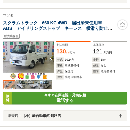
マツダ
スクラムトラック 660 KC 4WD 届出済未使用車
ABS アイドリングストップ キーレス 横滑り防止装
置 フル装備 Wエアバック
販売店保証
支払総額
本体価格
130.
121.
9
0
万円
万円
年式
2024
年
走行
8
km
車検
車検整備付
修復
なし
保証
保証付
整備
法定整備付
住所
北海道釧路市
今すぐ在庫確認・見積依頼
無
電話する
料
販売店：
（株）軽自動車館 釧路店