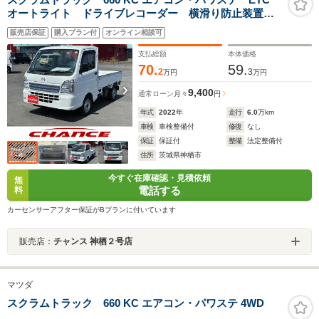
オートライト ドライブレコーダー 横滑り防止装置
フロアマット AM FM
販売店保証
購入プラン付
オンライン相談可
支払総額
本体価格
70.
59.
2
3
万円
万円
9,400
通常ローン
月々
円
年式
2022
年
走行
6.0
万km
車検
車検整備付
修復
なし
保証
保証付
整備
法定整備付
住所
茨城県神栖市
今すぐ在庫確認・見積依頼
無
電話する
料
カーセンサーアフター保証がBプランに付いています
販売店：
チャンス 神栖２号店
マツダ
スクラムトラック 660 KC エアコン・パワステ 4WD