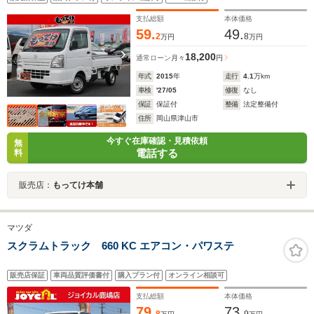
支払総額
本体価格
59.
49.
2
8
万円
万円
18,200
通常ローン
月々
円
年式
2015
年
走行
4.1
万km
車検
'27/05
修復
なし
保証
保証付
整備
法定整備付
住所
岡山県津山市
今すぐ在庫確認・見積依頼
無
電話する
料
販売店：
もってけ本舗
マツダ
スクラムトラック 660 KC エアコン・パワステ
販売店保証
車両品質評価書付
購入プラン付
オンライン相談可
支払総額
本体価格
79.
73.
8
9