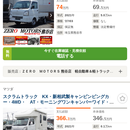
イザー
支払総額
本体価格
74
69.
5
万円
万円
年式
2021
年
走行
5.0
万km
車検
'27/03
修復
なし
保証
保証無
整備
法定整備付
住所
埼玉県熊谷市
今すぐ在庫確認・見積依頼
無
電話する
料
販売店：
ＺＥＲＯ ＭＯＴＯＲＳ 熊谷店 軽自動車＆軽トラック専門店
マツダ
スクラムトラック KX・新相武製キャンピンピングカ
ー・4WD・ AT・モーニングワンキャンパーワイド・サ
イドオーニング・KME12Vクーラー・ベバストFFヒータ
支払総額
本体価格
ー・冷蔵庫・ベンチレーター・インバーター・走行充
366.
346.
電・外部電源・バンクベッド・シンク・ナビ・Bカメラ・
3
5
万円
万円
ETC
年式
2021
年
走行
0.1
万km