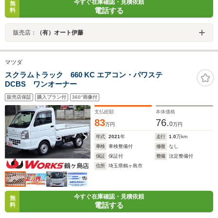
今すぐ在庫確認・見積依頼
無
電話する
料
販売店：
（有）オート伊藤
マツダ
スクラムトラック 660 KC エアコン・パワステ
DCBS ワンオーナー
販売店保証
購入プラン付
360°画像付
支払総額
本体価格
83
76.
0
万円
万円
年式
2021
年
走行
1.0
万km
車検
車検整備付
修復
なし
保証
保証付
整備
法定整備付
住所
埼玉県鶴ヶ島市
今すぐ在庫確認・見積依頼
無
電話する
料