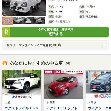
通常ローン
月々
円
年式
2023
年
走行
5.3
万km
車検
'27/03
修復
なし
保証
保証付
整備
法定整備付
住所
青森県青森市
今すぐ在庫確認・見積依頼
無
電話する
料
販売店：
マツダアンフィニ青森 問屋町店
あなたにおすすめの中古車
［PR］
日産
トヨタ
トヨタ
エクストレイル 1.5 G
アクア 1.5 G ソフト
ヴォクシー 2.0