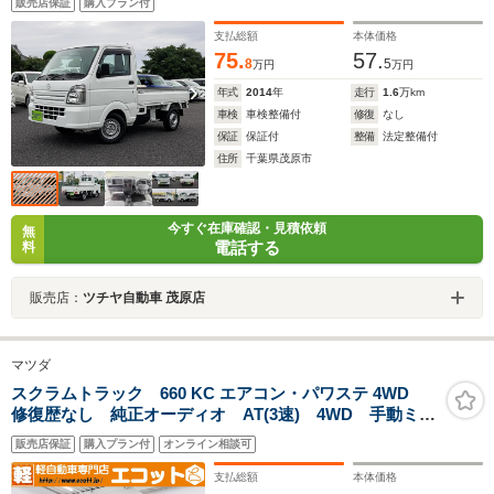
販売店保証
購入プラン付
支払総額
本体価格
75.
57.
8
5
万円
万円
年式
2014
年
走行
1.6
万km
車検
車検整備付
修復
なし
保証
保証付
整備
法定整備付
住所
千葉県茂原市
今すぐ在庫確認・見積依頼
無
電話する
料
販売店：
ツチヤ自動車 茂原店
マツダ
スクラムトラック 660 KC エアコン・パワステ 4WD
修復歴なし 純正オーディオ AT(3速) 4WD 手動ミラ
ー Wエアバッグ ABS マニュアルエアコン ハロゲ
販売店保証
購入プラン付
オンライン相談可
ンヘッドライト パワーステアリング 板カギ マッ
ト バイザー 工具 レベライザー
支払総額
本体価格