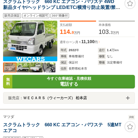
スクラムトラック 660 KC エアコン・パワステ 4WD
新品タイヤ/ヘッドランプ LED/ETC/横滑り防止装置/禁煙
車/エアバッグ 運転席/エアバッグ 助手席/パワーステアリ
販売店保証
オンライン相談可
360°画像付
ング/オートライト/ワンオーナー/マニュアルエアコン
支払総額
本体価格
114.
103.
9
3
万円
万円
11,100
通常ローン
月々
円
年式
2022
年
走行
1.4
万km
車検
車検整備付
修復
なし
保証
保証付
整備
法定整備付
住所
長野県松本市
今すぐ在庫確認・見積依頼
無
電話する
料
販売店：
ＷＥＣＡＲＳ（ウィーカーズ） 松本店
マツダ
PR
スクラムトラック 660 KC エアコン・パワステ 5速MT
エアコ