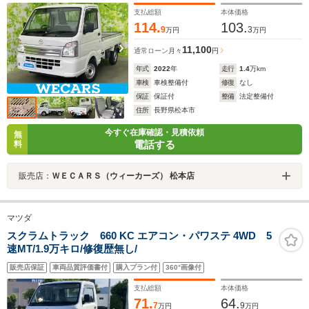
支払総額
本体価格
114.
103.
9
3
万円
万円
11,100
通常ローン
月々
円
年式
2022
年
走行
1.4
万km
車検
車検整備付
修復
なし
保証
保証付
整備
法定整備付
住所
長野県松本市
今すぐ在庫確認・見積依頼
無
電話する
料
販売店：
ＷＥＣＡＲＳ（ウィーカーズ） 松本店
マツダ
スクラムトラック 660 KC エアコン・パワステ 4WD 5
速MT/1.9万キロ/修復歴無し/
販売店保証
車両品質評価書付
購入プラン付
360°画像付
支払総額
本体価格
71.
64.
7
9
万円
万円