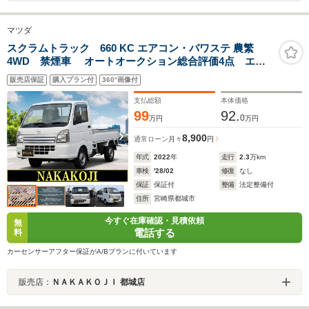
マツダ
スクラムトラック 660 KC エアコン・パワステ 農繁
4WD 禁煙車 オートオークション総合評価4点 エア
バッグ ABS エアコン パワステ デフロック メッ
販売店保証
購入プラン付
360°画像付
キグリル あおりガード アングルプロテクター キャ
ビンバックモール CDプレーヤー 4輪駆動 働く軽ト
支払総額
本体価格
ラ
99
92.
0
万円
万円
8,900
通常ローン
月々
円
年式
2022
年
走行
2.3
万km
車検
'28/02
修復
なし
保証
保証付
整備
法定整備付
住所
宮崎県都城市
今すぐ在庫確認・見積依頼
無
電話する
料
カーセンサーアフター保証がA/Bプランに付いています
販売店：
ＮＡＫＡＫＯＪＩ 都城店