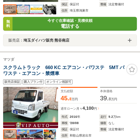
保証
保証付
整備
法定整備付
住所
埼玉県鴻巣市
今すぐ在庫確認・見積依頼
無
電話する
料
販売店：
埼玉ダイハツ販売 熊谷南店
マツダ
スクラムトラック 660 KC エアコン・パワステ 5MT パ
ワステ・エアコン・禁煙車
販売店保証
購入プラン付
オンライン相談可
支払総額
本体価格
45.
39.
8
8
万円
万円
4,100
通常ローン
月々
円
年式
2016
年
走行
9.2
万km
車検
'28/08
修復
なし
保証
保証付
整備
法定整備付
住所
和歌山県岩出市