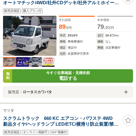
オートマチック/4WD/社外CDデッキ/社外アルミホイール/
禁煙車/
販売店保証
購入プラン付
支払総額
本体価格
89
79.
0
万円
万円
年式
2014
年
走行
10.0
万km
車検
車検整備付
修復
なし
保証
保証付
整備
法定整備付
住所
佐賀県伊万里市
今すぐ在庫確認・見積依頼
無
電話する
料
販売店：
ロータスカワバタ
マツダ
スクラムトラック 660 KC エアコン・パワステ 4WD
新品タイヤ/ヘッドランプ LED/ETC/横滑り防止装置/禁煙
車/エアバッグ 運転席/エアバッグ 助手席/パワーステアリ
販売店保証
オンライン相談可
360°画像付
ング/オートライト/ワンオーナー/マニュアルエアコン