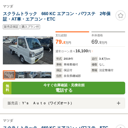
マツダ
スクラムトラック 660 KC エアコン・パワステ 2年保
証・AT車・エアコン・ETC
販売店保証
購入プラン付
支払総額
本体価格
79.
69.
8
9
万円
万円
16,100
通常ローン
月々
円
年式
2019
年
走行
3.8
万km
車検
車検整備付
修復
なし
保証
保証付
整備
法定整備付
住所
奈良県磯城郡
今すぐ在庫確認・見積依頼
無
電話する
料
販売店：
Ｙ’ｓ Ａｕｔｏ（ワイズオート）
マツダ
スクラムトラック 660 KC エアコン・パワステ ETC