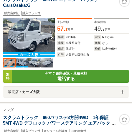
CarsOsaka:G
販売店保証
購入プラン付
支払総額
本体価格
57.
49.
1
9
万円
万円
年式
2016
年
走行
5.9
万km
車検
車検整備付
修復
なし
保証
保証付
整備
法定整備付
住所
大阪府大阪狭山市
今すぐ在庫確認・見積依頼
無
電話する
料
販売店：
カーズ大阪
マツダ
スクラムトラック 660パワステ3方開4WD 1年保証
5MT 4WD デフロック パワーステアリング エアバック 走
行距離41740km 純正ラジオデッキ
販売店保証
購入プラン付
オンライン相談可
360°画像付