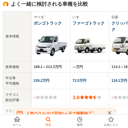
よく一緒に検討される車種を比較
マツダ
いすゞ
日産
ボンゴトラック
ファーゴトラック
クリッパ
ク
基本情報
新車価格
168.1～213.3万円
‐‐‐万円
114.1～1
中古車
226.2万円
72.5万円
124.1万円
平均価格
クチコミ
-
3.6
-
総合評価
乗車定員
2人
2～3人
2人
※
人気のクルマは平均1ヶ月で掲載終了
在庫が無くなる前にお問い合わせください
▼
全てを表示する
ドア数
2ドア
2ドア
2ドア
ホーム
検索
履歴
お気に入り