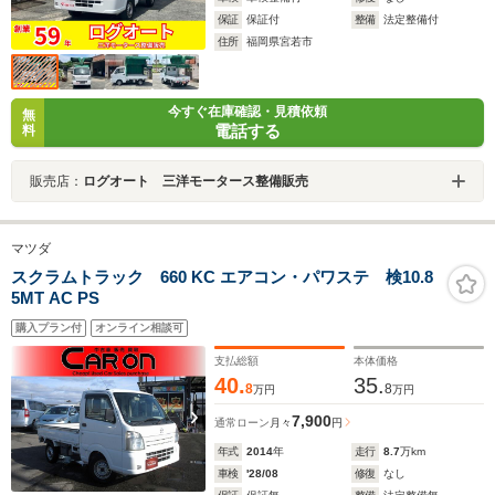
保証
保証付
整備
法定整備付
住所
福岡県宮若市
今すぐ在庫確認・見積依頼
無
電話する
料
販売店：
ログオート 三洋モータース整備販売
マツダ
スクラムトラック 660 KC エアコン・パワステ 検10.8
5MT AC PS
購入プラン付
オンライン相談可
支払総額
本体価格
40.
35.
8
8
万円
万円
7,900
通常ローン
月々
円
年式
2014
年
走行
8.7
万km
車検
'28/08
修復
なし