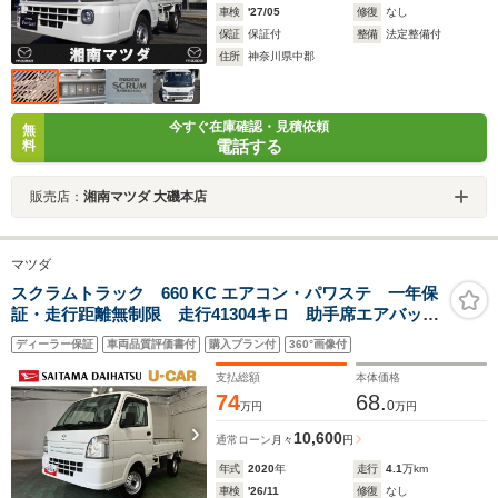
車検
'27/05
修復
なし
保証
保証付
整備
法定整備付
住所
神奈川県中郡
今すぐ在庫確認・見積依頼
無
電話する
料
販売店：
湘南マツダ 大磯本店
マツダ
スクラムトラック 660 KC エアコン・パワステ 一年保
証・走行距離無制限 走行41304キロ 助手席エアバッ
ク 純正マット AMFMラジオ 5速MT 2WD 板キ
ディーラー保証
車両品質評価書付
購入プラン付
360°画像付
ー エアコンパワステ
支払総額
本体価格
74
68.
0
万円
万円
10,600
通常ローン
月々
円
年式
2020
年
走行
4.1
万km
車検
'26/11
修復
なし