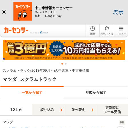
中古車情報カーセンサー
表示
Recruit Co., Ltd.
無料 － Google Play
履歴
お気に入り
メニュー
スクラムトラック(2013年09月～)の中古車・中古車情報
マツダ スクラムトラック
一覧から探す
地図から探す
更新時に
121
絞り込み
並べ替え
台
メール受信
マツダ
PR