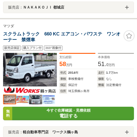
販売店：
ＮＡＫＡＫＯＪＩ 都城店
マツダ
スクラムトラック 660 KC エアコン・パワステ ワンオ
ーナー 禁煙車
販売店保証
購入プラン付
360°画像付
支払総額
本体価格
58
51.
0
万円
万円
年式
2014
年
走行
1.7
万km
車検
車検整備付
修復
なし
保証
保証付
整備
法定整備付
住所
埼玉県鶴ヶ島市
今すぐ在庫確認・見積依頼
無
電話する
料
販売店：
軽自動車専門店 ワークス鶴ヶ島