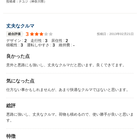
投稿者：ナユジ（神奈川県）
丈夫なクルマ
3
総合評価
投稿日：
2013
年
02
月
21
日
2
3
2
デザイン :
走行性 :
居住性 :
3
3
-
積載性 :
運転しやすさ :
維持費 :
良かった点
意外と悪路にも強いし、丈夫なクルマだと思います。良くできてます。
気になった点
仕方ない事かもしれませんが、あまり快適なクルマではないと思います。
総評
悪路に強いし、丈夫なクルマ。荷物も積めるので、使い勝手が良いと思いま
す。
特徴