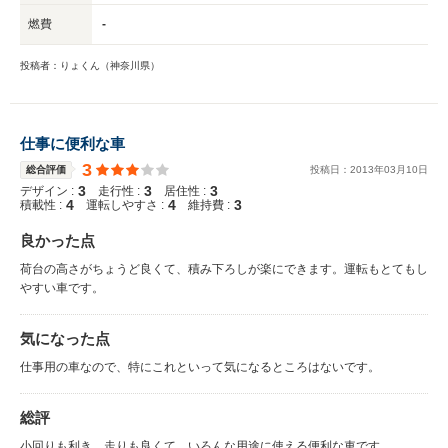
燃費
-
投稿者：りょくん（神奈川県）
仕事に便利な車
3
総合評価
投稿日：
2013
年
03
月
10
日
3
3
3
デザイン :
走行性 :
居住性 :
4
4
3
積載性 :
運転しやすさ :
維持費 :
良かった点
荷台の高さがちょうど良くて、積み下ろしが楽にできます。運転もとてもし
やすい車です。
気になった点
仕事用の車なので、特にこれといって気になるところはないです。
総評
小回りも利き、走りも良くて、いろんな用途に使える便利な車です。