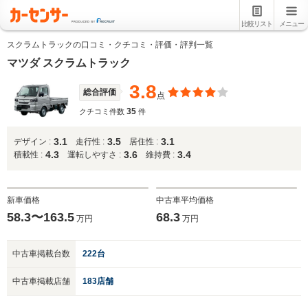
比較リスト
メニュー
スクラムトラックの口コミ・クチコミ・評価・評判一覧
マツダ スクラムトラック
3.8
総合評価
点
35
クチコミ件数
件
3.1
3.5
3.1
デザイン :
走行性 :
居住性 :
4.3
3.6
3.4
積載性 :
運転しやすさ :
維持費 :
新車価格
中古車平均価格
58.3〜163.5
68.3
万円
万円
中古車掲載台数
222台
中古車掲載店舗
183店舗