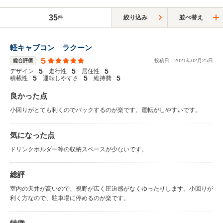
35
絞り込み
並べ替え
件
軽キャブコン ラクーン
5
総合評価
投稿日：
2021
年
02
月
25
日
5
5
5
デザイン :
走行性 :
居住性 :
5
5
5
積載性 :
運転しやすさ :
維持費 :
良かった点
小回りがとても利くのでバックするのが楽です。運転がしやすいです。
気になった点
ドリンクホルダー等の収納スペースが少ないです。
総評
室内の天井が高いので、視野が広く圧迫感がなくゆったりします。小回りが
利く方なので、駐車場に停めるのが楽です。