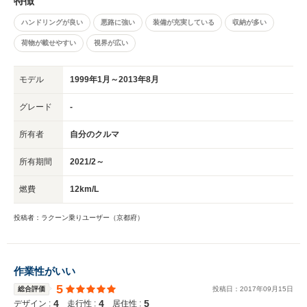
特徴
ハンドリングが良い
悪路に強い
装備が充実している
収納が多い
荷物が載せやすい
視界が広い
モデル
1999年1月～2013年8月
グレード
-
所有者
自分のクルマ
所有期間
2021/2～
燃費
12km/L
投稿者：ラクーン乗りユーザー（京都府）
作業性がいい
5
総合評価
投稿日：
2017
年
09
月
15
日
4
4
5
デザイン :
走行性 :
居住性 :