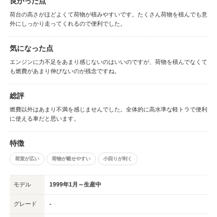
良かった点
荷台の高さがほどよくて荷物が積みやすいです。たくさん荷物を積んでも意
外にしっかり走ってくれるので便利でした。
気になった点
エンジンに力不足をあまり感じないのはいいのですが、荷物を積んでなくて
も燃費があまり伸びないのが残念ですね。
総評
燃費以外はあまり不満を感じませんでした。全体的に高水準な軽トラで便利
に使える車だと思います。
特徴
荷室が広い
荷物が載せやすい
小回りが利く
モデル
1999年1月～生産中
グレード
-