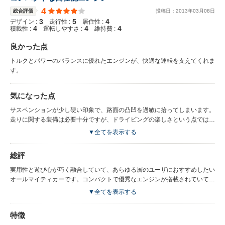
4
総合評価
投稿日：
2013
年
03
月
08
日
3
5
4
デザイン :
走行性 :
居住性 :
4
4
4
積載性 :
運転しやすさ :
維持費 :
良かった点
トルクとパワーのバランスに優れたエンジンが、快適な運転を支えてくれま
す。
気になった点
サスペンションが少し硬い印象で、路面の凸凹を過敏に拾ってしまいます。
走りに関する装備は必要十分ですが、ドライビングの楽しさという点では何
かが足りない感じがします。
▼全てを表示する
総評
実用性と遊び心が巧く融合していて、あらゆる層のユーザにおすすめしたい
オールマイティカーです。コンパクトで優秀なエンジンが搭載されていて、
レベルの高い車に仕上げてあります。
▼全てを表示する
特徴