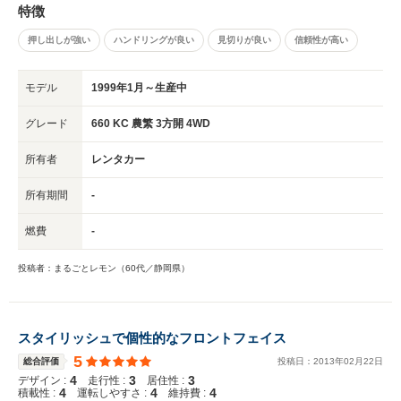
特徴
押し出しが強い
ハンドリングが良い
見切りが良い
信頼性が高い
モデル
1999年1月～生産中
グレード
660 KC 農繁 3方開 4WD
所有者
レンタカー
所有期間
-
燃費
-
投稿者：まるごとレモン（60代／静岡県）
スタイリッシュで個性的なフロントフェイス
5
総合評価
投稿日：
2013
年
02
月
22
日
4
3
3
デザイン :
走行性 :
居住性 :
4
4
4
積載性 :
運転しやすさ :
維持費 :