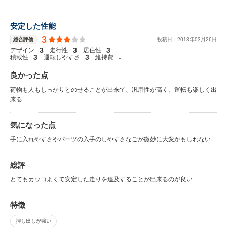
安定した性能
3
総合評価
投稿日：
2013
年
03
月
26
日
3
3
3
デザイン :
走行性 :
居住性 :
3
3
-
積載性 :
運転しやすさ :
維持費 :
良かった点
荷物も人もしっかりとのせることが出来て、汎用性が高く、運転も楽しく出
来る
気になった点
手に入れやすさやパーツの入手のしやすさなごが微妙に大変かもしれない
総評
とてもカッコよくて安定した走りを追及することが出来るのが良い
特徴
押し出しが強い