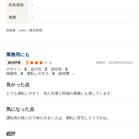
所有期間
-
燃費
-
投稿者：carec（鹿児島県）
業務用にも
3
総合評価
投稿日：
2013
年
03
月
30
日
3
3
3
デザイン :
走行性 :
居住性 :
4
4
-
積載性 :
運転しやすさ :
維持費 :
良かった点
とても運転しやすく、見た目通り荷物の運搬にも適しています。
気になった点
運転席が狭いので体の大きい人は、運転に苦労しそうですね。
総評