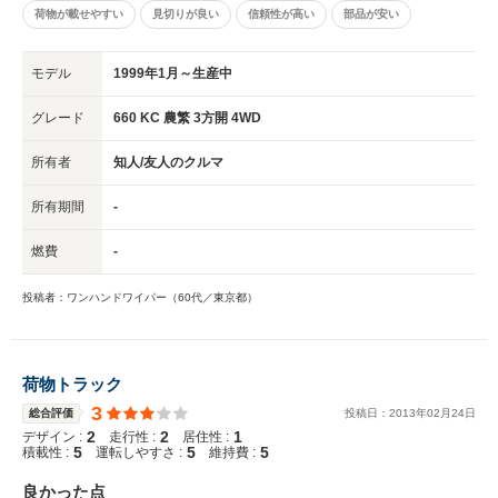
荷物が載せやすい
見切りが良い
信頼性が高い
部品が安い
モデル
1999年1月～生産中
グレード
660 KC 農繁 3方開 4WD
所有者
知人/友人のクルマ
所有期間
-
燃費
-
投稿者：ワンハンドワイパー（60代／東京都）
荷物トラック
3
総合評価
投稿日：
2013
年
02
月
24
日
2
2
1
デザイン :
走行性 :
居住性 :
5
5
5
積載性 :
運転しやすさ :
維持費 :
良かった点