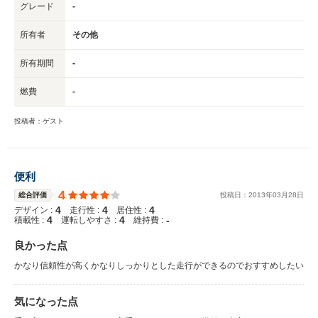
グレード
-
所有者
その他
所有期間
-
燃費
-
投稿者：ゲスト
便利
4
総合評価
投稿日：
2013
年
03
月
28
日
4
4
4
デザイン :
走行性 :
居住性 :
4
4
-
積載性 :
運転しやすさ :
維持費 :
良かった点
かなり信頼性が高くかなりしっかりとした走行ができるのでおすすめしたい
気になった点