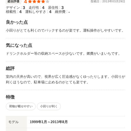
4
総合評価
投稿日：
2013
年
03
月
29
日
3
4
3
デザイン :
走行性 :
居住性 :
4
4
-
積載性 :
運転しやすさ :
維持費 :
良かった点
小回りがとても利くのでバックするのが楽です。運転操作がしやすいです。
気になった点
ドリンクホルダー等の収納スペースが少ないです。燃費がいまいちです。
総評
室内の天井が高いので、視界が広く圧迫感がなくゆったりします。小回りが
利くほうなので、駐車場に止めるのがとても楽です。
特徴
荷物が載せやすい
小回りが利く
モデル
1999年1月～2013年8月