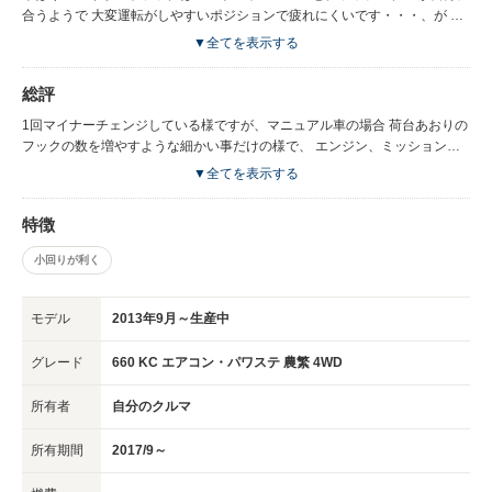
外装で良い事は 63Tよりヘッドランプがきれいになった そんなくらいです
合うようで 大変運転がしやすいポジションで疲れにくいです・・・、が 今
ね。 内装に関してはシートが薄くなり貧弱になりましたが、 ナビを付ける
回のスクラムはクラッチミートがスムースではない、遊びを調整してもどう
▼全てを表示する
際インパネの上部に付けられる様になり、やっと使える位置になりました。
にもならない。 特に1→2速の低いギア、2速→3速も結構悪い感じがしま
す。 クラッチ板やクラッチカバーまで軽量化したんでしょうか？ 初心者が
総評
マニュアルを運転している様に ギクシャク ガタンガタン してうまくつ
なげていけません。 こう思っているのは私だけではないはずです。 新型の
1回マイナーチェンジしている様ですが、マニュアル車の場合 荷台あおりの
ハイゼットを試乗した際には、全く気にならなかった事です。 動力性能も
フックの数を増やすような細かい事だけの様で、 エンジン、ミッション系
やはりハイゼットに軍配が上がりそうです。 他には軽量化に伴う、ペラペ
は何も変更が無い様ですので、 クラッチミートの件、是非改良して頂く様
▼全てを表示する
ラな感じのボディやインパネ類、 最近のスズキ系の車は チープ です
要望いたします。
ね。そこが残念です。
特徴
小回りが利く
モデル
2013年9月～生産中
グレード
660 KC エアコン・パワステ 農繁 4WD
所有者
自分のクルマ
所有期間
2017/9～