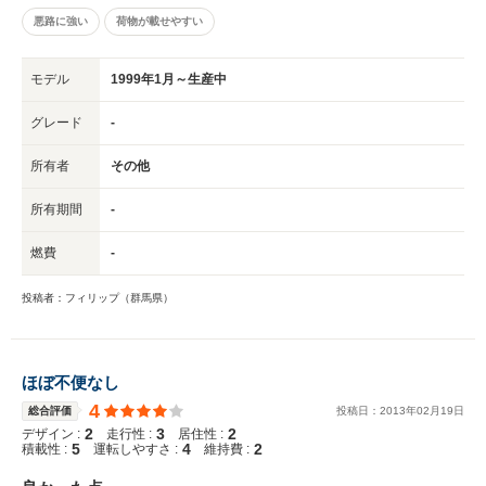
悪路に強い
荷物が載せやすい
モデル
1999年1月～生産中
グレード
-
所有者
その他
所有期間
-
燃費
-
投稿者：フィリップ（群馬県）
ほぼ不便なし
4
総合評価
投稿日：
2013
年
02
月
19
日
2
3
2
デザイン :
走行性 :
居住性 :
5
4
2
積載性 :
運転しやすさ :
維持費 :