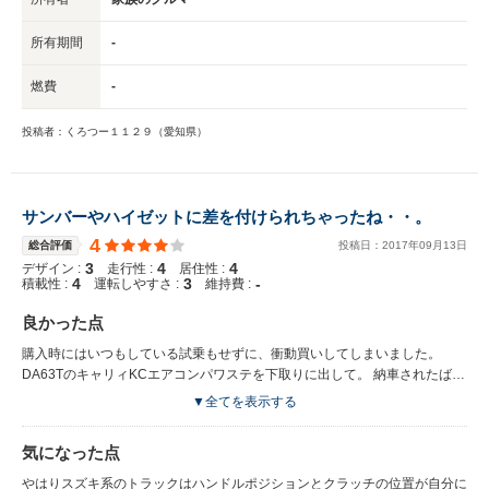
所有期間
-
燃費
-
投稿者：くろつー１１２９（愛知県）
サンバーやハイゼットに差を付けられちゃったね・・。
4
総合評価
投稿日：
2017
年
09
月
13
日
3
4
4
デザイン :
走行性 :
居住性 :
4
3
-
積載性 :
運転しやすさ :
維持費 :
良かった点
購入時にはいつもしている試乗もせずに、衝動買いしてしまいました。
DA63TのキャリィKCエアコンパワステを下取りに出して。 納車されたばか
りですのでまだよくわかりませんが、 K6Aから代わった、R06Aのエンジン
▼全てを表示する
がとても良く回ります。 廻し過ぎていまのところ、大して燃費はよくあり
ませんが、 普通に走行すればきっとK6Aより良いはずです。 良くも悪くも
気になった点
ボディまで軽量化していますから。 ホイールベースも短くなりましたの
で、DG63T（DA63T）より 小回りが利きますね。乗り心地もソフトです。
やはりスズキ系のトラックはハンドルポジションとクラッチの位置が自分に