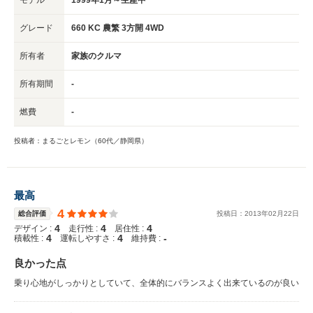
グレード
660 KC 農繁 3方開 4WD
所有者
家族のクルマ
所有期間
-
燃費
-
投稿者：まるごとレモン（60代／静岡県）
最高
4
総合評価
投稿日：
2013
年
02
月
22
日
4
4
4
デザイン :
走行性 :
居住性 :
4
4
-
積載性 :
運転しやすさ :
維持費 :
良かった点
乗り心地がしっかりとしていて、全体的にバランスよく出来ているのが良い