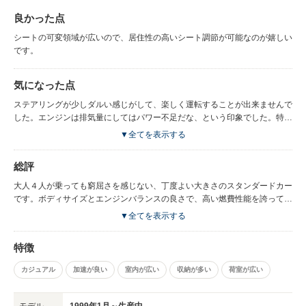
良かった点
シートの可変領域が広いので、居住性の高いシート調節が可能なのが嬉しい
です。
気になった点
ステアリングが少しダルい感じがして、楽しく運転することが出来ませんで
した。エンジンは排気量にしてはパワー不足だな、という印象でした。特に
低速でのトルク感に不満を感じました。
▼全てを表示する
総評
大人４人が乗っても窮屈さを感じない、丁度よい大きさのスタンダードカー
です。ボディサイズとエンジンバランスの良さで、高い燃費性能を誇ってい
ます。
▼全てを表示する
特徴
カジュアル
加速が良い
室内が広い
収納が多い
荷室が広い
モデル
1999年1月～生産中