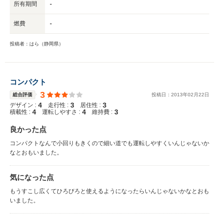
所有期間
-
燃費
-
投稿者：はら（静岡県）
コンパクト
3
総合評価
投稿日：
2013
年
02
月
22
日
4
3
3
デザイン :
走行性 :
居住性 :
4
4
3
積載性 :
運転しやすさ :
維持費 :
良かった点
コンパクトなんで小回りもきくので細い道でも運転しやすくいんじゃないか
なとおもいました。
気になった点
もうすこし広くてひろびろと使えるようになったらいんじゃないかなとおも
いました。