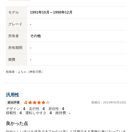
モデル
1991年10月～1998年12月
グレード
-
所有者
その他
所有期間
-
燃費
-
投稿者：よちゃ（神奈川県）
汎用性
4
総合評価
投稿日：
2013
年
03
月
22
日
4
4
4
デザイン :
走行性 :
居住性 :
4
4
-
積載性 :
運転しやすさ :
維持費 :
良かった点
自分らしい走りを追及できてかなり楽しく活用できる素敵な車になっている