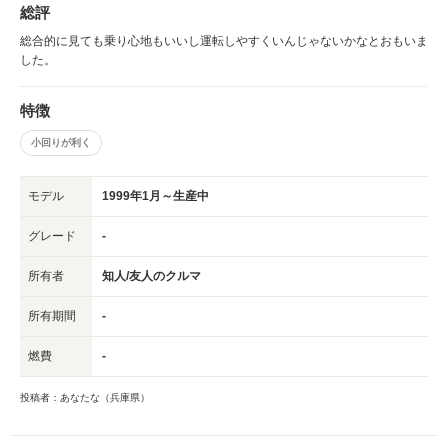
総評
総合的に見ても乗り心地もいいし運転しやすくいんじゃないかなとおもいま
した。
特徴
小回りが利く
モデル
1999年1月～生産中
グレード
-
所有者
知人/友人のクルマ
所有期間
-
燃費
-
投稿者：あなたな（兵庫県）