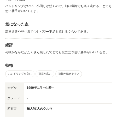
ハンドリングがいい！小回りが効くので、細い道路でも楽々走れる。とても
使い勝手がいいくるま。
気になった点
高速道路や登り坂で少しパワー不足を感じるぐらいである。
総評
荷物がなかなかたくさん乗せれてとても役に立つ使い勝手がいいくるま。
特徴
ハンドリングが良い
荷室が広い
荷物が載せやすい
モデル
1999年1月～生産中
グレード
-
所有者
知人/友人のクルマ