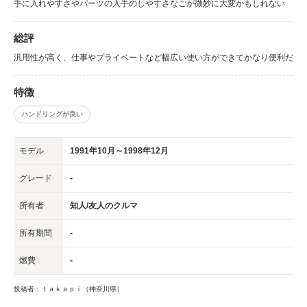
手に入れやすさやパーツの入手のしやすさなごが微妙に大変かもしれない
総評
汎用性が高く、仕事やプライベートなど幅広い使い方ができてかなり便利だ
特徴
ハンドリングが良い
モデル
1991年10月～1998年12月
グレード
-
所有者
知人/友人のクルマ
所有期間
-
燃費
-
投稿者：ｔａｋａｐｉ（神奈川県）