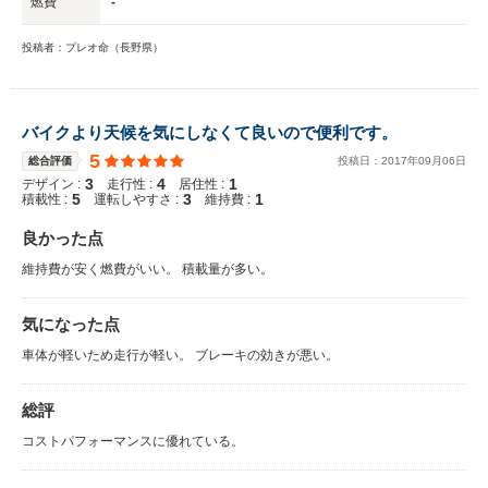
燃費
-
投稿者：プレオ命（長野県）
バイクより天候を気にしなくて良いので便利です。
5
総合評価
投稿日：
2017
年
09
月
06
日
3
4
1
デザイン :
走行性 :
居住性 :
5
3
1
積載性 :
運転しやすさ :
維持費 :
良かった点
維持費が安く燃費がいい。 積載量が多い。
気になった点
車体が軽いため走行が軽い。 ブレーキの効きが悪い。
総評
コストパフォーマンスに優れている。