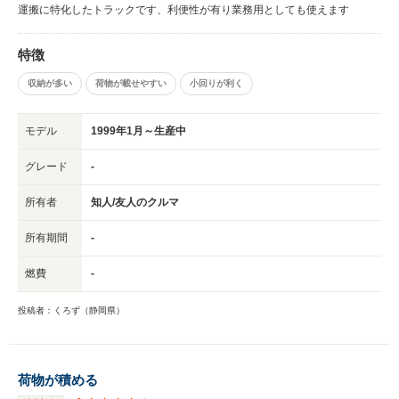
運搬に特化したトラックです、利便性が有り業務用としても使えます
特徴
収納が多い
荷物が載せやすい
小回りが利く
モデル
1999年1月～生産中
グレード
-
所有者
知人/友人のクルマ
所有期間
-
燃費
-
投稿者：くろず（静岡県）
荷物が積める