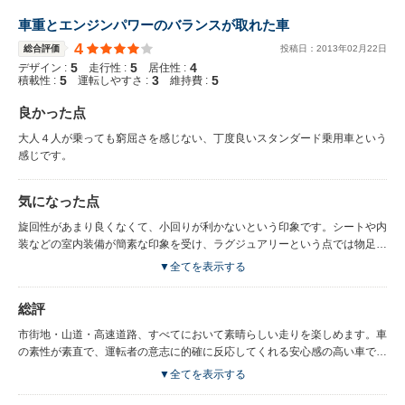
車重とエンジンパワーのバランスが取れた車
4
総合評価
投稿日：
2013
年
02
月
22
日
5
5
4
デザイン :
走行性 :
居住性 :
5
3
5
積載性 :
運転しやすさ :
維持費 :
良かった点
大人４人が乗っても窮屈さを感じない、丁度良いスタンダード乗用車という
感じです。
気になった点
旋回性があまり良くなくて、小回りが利かないという印象です。シートや内
装などの室内装備が簡素な印象を受け、ラグジュアリーという点では物足り
ないですね。
▼全てを表示する
総評
市街地・山道・高速道路、すべてにおいて素晴らしい走りを楽しめます。車
の素性が素直で、運転者の意志に的確に反応してくれる安心感の高い車で
す。
▼全てを表示する