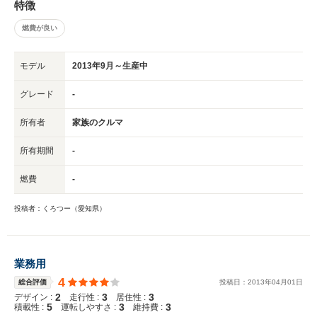
特徴
燃費が良い
モデル
2013年9月～生産中
グレード
-
所有者
家族のクルマ
所有期間
-
燃費
-
投稿者：くろつー（愛知県）
業務用
4
総合評価
投稿日：
2013
年
04
月
01
日
2
3
3
デザイン :
走行性 :
居住性 :
5
3
3
積載性 :
運転しやすさ :
維持費 :