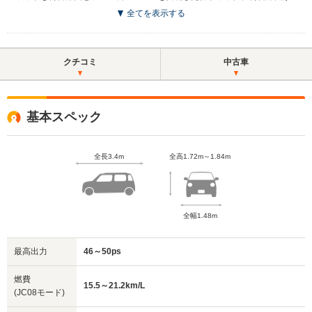
全てを表示する
クチコミ
中古車
基本スペック
全長3.4m
全高1.72m～1.84m
全幅1.48m
最高出力
46～50ps
燃費
15.5～21.2km/L
(JC08モード)