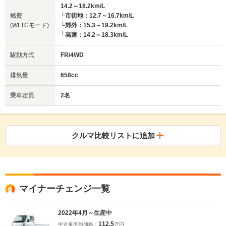
14.2～18.2km/L
燃費
└市街地：12.7～16.7km/L
(WLTCモード)
└郊外：15.3～19.2km/L
└高速：14.2～18.3km/L
駆動方式
FR/4WD
排気量
658cc
乗車定員
2名
クルマ比較リストに追加
マイナーチェンジ一覧
2022年4月～生産中
112.5
中古車平均価格：
万円