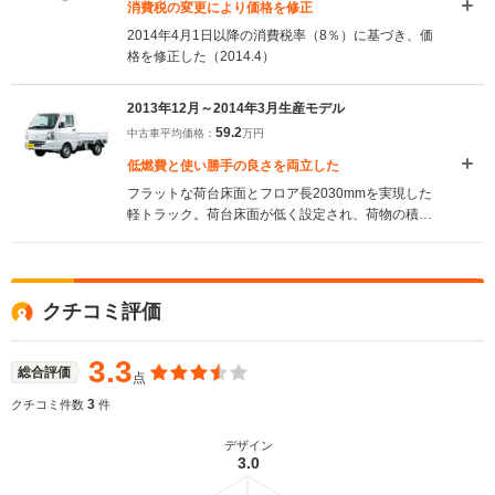
消費税の変更により価格を修正
2014年4月1日以降の消費税率（8％）に基づき、価
格を修正した（2014.4）
2013年12月～2014年3月生産モデル
59.2
中古車平均価格：
万円
低燃費と使い勝手の良さを両立した
フラットな荷台床面とフロア長2030mmを実現した
軽トラック。荷台床面が低く設定され、荷物の積み
降ろしの作業性も向上している。また、悪路走破性
に優れたショートホイールベースが採用されること
で、クラストップレベルの最小回転半径3.6mを実現
している。シート下にタイヤハウスが配置され、広
クチコミ評価
い足元空間も確保されている。農繁仕様などには、
レバー操作で替えられる「高低速2段切り替え式パー
トタイム4WD」が採用。片輪が空回りした場合など
3.3
総合評価
点
に効果を発揮するデフロックも備わっている。エン
ジンは、660ccの新世代R06Aユニットで、5MTと
3
クチコミ件数
件
3ATが選択できる（2013.12）
デザイン
3.0