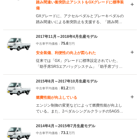
装備の拡充が図られた。（2019.9）
踏み間違い衝突防止アシストをGXグレードに標準装
備
GXグレードに、アクセルペダルとブレーキペダルの
踏み間違いによる衝突防止を支援する、「踏み間違
い衝突防止アシスト」が標準装備され、安心性能の
向上が図られた。（2018.5）
2017年11月～2018年4月生産モデル
75.6
中古車平均価格：
万円
安全装備、利便性の向上が図られた
従来では「GX」グレードに標準設定されていた、
「助手席SRSエアバッグシステム」「助手席プリテ
ンショナーシートベルト」「ABS」が全グレードに
標準設定された。また、「電源ソケット」を全グレ
2015年8月～2017年10月生産モデル
ードで標準設定するとともに、「グローブボック
81.2
中古車平均価格：
万円
ス」の容量増加により、利便性が向上している。
（2017.11）
燃費性能が向上している
エンジン制御の変更などによって燃費性能が向上し
ている。また、2ペダルシングルクラッチの5AGSに
2速発進モードが追加され、空荷時や軽積載時の発進
がスムーズになっている。さらに、ボディ表面を
2014年4月～2015年7月生産モデル
100％、防錆鋼板とするなど実用性も高められてい
73.1
中古車平均価格：
万円
る（2015.8）