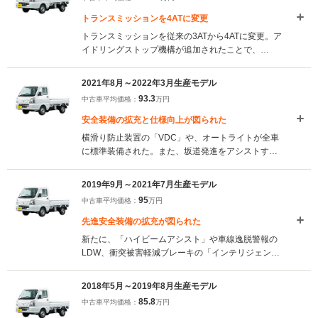
トランスミッションを4ATに変更
トランスミッションを従来の3ATから4ATに変更。ア
イドリングストップ機構が追加されたことで、
WLTC燃費性能が14.2km/Lから15.7km/Lへと向上し
ている。また、「GX」グレードのヘッドランプがハ
2021年8月～2022年3月生産モデル
ロゲンからLEDへと変更され、省エネルギー化と視
93.3
中古車平均価格：
万円
認性向上の両立が図られている。（2022.4）
安全装備の拡充と仕様向上が図られた
横滑り防止装置の「VDC」や、オートライトが全車
に標準装備された。また、坂道発進をアシストする
「ヒルスタートアシスト」、ぬかるみ脱出をアシス
トする「ブレーキLSD」などが一部のグレードに標
2019年9月～2021年7月生産モデル
準装備されている。農繁仕様では、強化リアサスペ
95
中古車平均価格：
万円
ンションを標準装備。（2021.8）
先進安全装備の拡充が図られた
新たに、「ハイビームアシスト」や車線逸脱警報の
LDW、衝突被害軽減ブレーキの「インテリジェント
エマージェンシーブレーキ」、「ふらつき警報」、
「踏み間違い衝突防止アシスト」などが備わる、
2018年5月～2019年8月生産モデル
「DXセーフティパッケージ」が新たに設定された。
85.8
中古車平均価格：
万円
また、GXにも同様の装備が標準装備され、先進安全