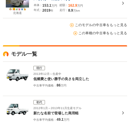
本体：
153.1
総額：
162.9
万円
万円
年式：
2019
走行：
8.9
年
万km
北海道
このモデルの中古車をもっと見る
この車種の中古車をもっと見る
モデル一覧
現行
2013年12月～生産中
低燃費と使い勝手の良さを両立した
86
中古車平均価格：
万円
初代
2012年1月～2013年11月生産モデル
新たな名前で登場した商用軽
49.1
中古車平均価格：
万円