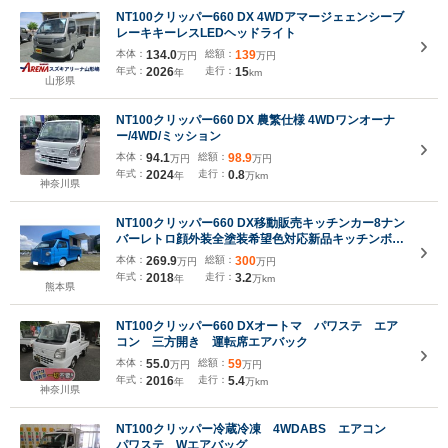
NT100クリッパー660 DX 4WDアマージェェンシーブ
レーキキーレスLEDヘッドライト
本体：
134.0
総額：
139
万円
万円
年式：
2026
走行：
15
年
km
山形県
NT100クリッパー660 DX 農繁仕様 4WDワンオーナ
ー/4WD/ミッション
本体：
94.1
総額：
98.9
万円
万円
年式：
2024
走行：
0.8
年
万km
神奈川県
NT100クリッパー660 DX移動販売キッチンカー8ナン
バーレトロ顔外装全塗装希望色対応新品キッチンボッ
クス左側販売口アクリル仕切り窓新品台下冷蔵庫3層
本体：
269.9
総額：
300
万円
万円
シンク200リッター給排水防水フロア室内照明換気扇
年式：
2018
走行：
3.2
年
万km
8ナンバー車
熊本県
NT100クリッパー660 DXオートマ パワステ エア
コン 三方開き 運転席エアバック
本体：
55.0
総額：
59
万円
万円
年式：
2016
走行：
5.4
年
万km
神奈川県
NT100クリッパー冷蔵冷凍 4WDABS エアコン
パワステ Wエアバッグ