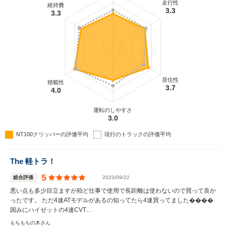
走行性
維持費
3.3
3.3
居住性
積載性
3.7
4.0
運転のしやすさ
3.0
NT100クリッパーの評価平均
現行のトラックの評価平均
The 軽トラ！
5
総合評価
2023/09/22
悪い点も多少目立ますが殆ど仕事で使用で長距離は使わないので買って良か
ったです。 ただ4速ATモデルがあるの知ってたら4速買ってました����
因みにハイゼットの4速CVT…
もちもちの木さん