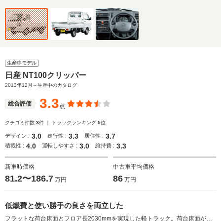
生産中モデル
日産 NT100クリッパー
2013年12月～生産中のカタログ
3.3
総合評価
点
クチコミ件数
3
件 ｜ トラックランキング
5
位
3.0
3.3
3.7
デザイン :
走行性 :
居住性 :
4.0
3.0
3.3
積載性 :
運転しやすさ :
維持費 :
新車時価格
中古車平均価格
81.2〜186.7
86
万円
万円
低燃費と使い勝手の良さを両立した
フラットな荷台床面とフロア長2030mmを実現した軽トラック。荷台床面が低く設定され、荷物の積み降ろしの作業性も向上している。また、悪路走破性に優れたショートホイールベースが採用されることで、クラストップレベルの最小回転半径3.6mを実現している。シート下にタイヤハウスが配置され、広い足元空間も確保されている。農繁仕様などには、レバー操作で替えられる「高低速2段切り替え式パートタイム4WD」が採用。片輪が空回りした場合などに効果を発揮するデフロックも備わっている。エンジンは、660ccの新世代R06Aユニットで、5MTと3ATが選択できる（2013.12）