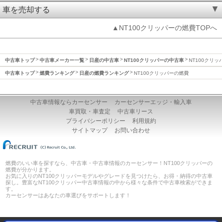
車を売却する
▲NT100クリッパーの燃費TOPへ
中古車トップ
中古車メーカー一覧
日産の中古車
NT100クリッパーの中古車
NT100クリ
中古車トップ
燃費ランキング
日産の燃費ランキング
NT100クリッパーの燃費
中古車情報ならカーセンサー
カーセンサーエッジ・輸入車
車買取・車査定
中古車リース
プライバシーポリシー
利用規約
サイトマップ
お問い合わせ
燃費のいい車を探すなら、中古車・中古車情報のカーセンサー！NT100クリッパーの
燃費が分かります。
お気に入りのNT100クリッパーモデルやグレードを見つけたら、お得・納得の中古車
探し。豊富なNT100クリッパー中古車情報の中から様々な条件で中古車検索ができま
す。
カーセンサーはあなたの車選びをサポートします！