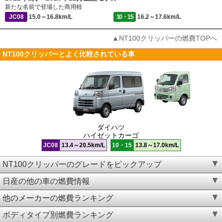
新たな名前で登場した商用軽
JC08
15.0～16.8km/L
10・15
16.2～17.6km/L
▲NT100クリッパーの燃費TOPへ
NT100クリッパーとよく比較されている車
ダイハツ
ハイゼットカーゴ
JC08
13.4～20.5km/L
10・15
13.8～17.0km/L
NT100クリッパーのグレードをピックアップ
日産の他の車の燃費情報
他のメーカーの燃費ランキング
ボディタイプ別燃費ランキング