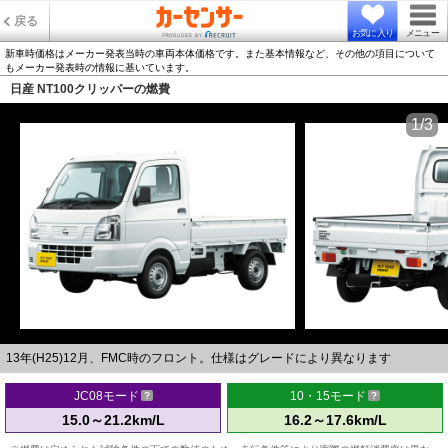
戻る
お気に入り
メニュー
新車時価格はメーカー発表当時の車両本体価格です。また基本情報など、その他の項目について
もメーカー発表時の情報に基いています。
日産 NT100クリッパーの燃費
1/3
13年(H25)12月、FMC時のフロント。仕様はグレードにより異なります
JC08モード
10・15モード
15.0～21.2km/L
16.2～17.6km/L