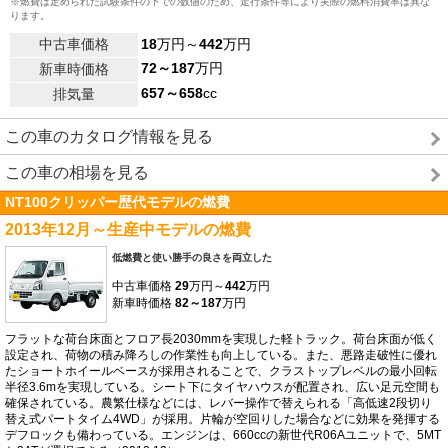
※燃費は定められた試験条件の下での数値のため、走行条件等により実際の燃料消費率は異な
ります。
中古車価格
18
万円～
442
万円
72～187
万円
新車時価格
657～658
cc
排気量
この車のカタログ情報を見る
この車の相場を見る
NT100クリッパー歴代モデルの燃費
2013年12月～生産中モデルの燃費
低燃費と使い勝手の良さを両立した
中古車価格
29
万円～
442
万円
新車時価格
82～187
万円
フラットな荷台床面とフロア長2030mmを実現した軽トラック。荷台床面が低く
設定され、荷物の積み降ろしの作業性も向上している。また、悪路走破性に優れ
たショートホイールベースが採用されることで、クラストップレベルの最小回転
半径3.6mを実現している。シート下にタイヤハウスが配置され、広い足元空間も
確保されている。農繁仕様などには、レバー操作で替えられる「高低速2段切り
替え式パートタイム4WD」が採用。片輪が空回りした場合などに効果を発揮する
デフロックも備わっている。エンジンは、660ccの新世代R06Aユニットで、5MT