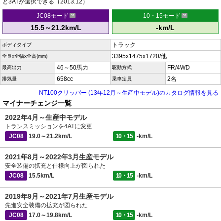
と3ATが選択できる（2013.12）
JC08モード
10・15モード
15.5～21.2km/L
-km/L
トラック
ボディタイプ
3395x1475x1720/他
全長x全幅x全高(mm)
46～50馬力
FR/4WD
最高出力
駆動方式
658cc
2名
排気量
乗車定員
NT100クリッパー (13年12月～生産中モデル)のカタログ情報を見る
マイナーチェンジ一覧
2022年4月～生産中モデル
トランスミッションを4ATに変更
JC08
19.0～21.2km/L
10・15
-km/L
2021年8月～2022年3月生産モデル
安全装備の拡充と仕様向上が図られた
JC08
15.5km/L
10・15
-km/L
2019年9月～2021年7月生産モデル
先進安全装備の拡充が図られた
JC08
17.0～19.8km/L
10・15
-km/L