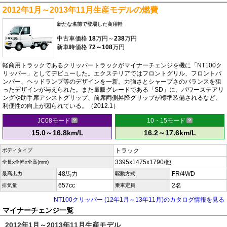
2012年1月～2013年11月生産モデルの燃費
新たな名前で登場した商用軽
中古車価格
18
万円～
238
万円
新車時価格
72～108
万円
軽商用トラックであるクリッパートラックがマイナーチェンジを機に「NT100ク
リッパー」としてデビューした。エクステリアではフロントグリル、フロントバ
ンパー、ヘッドランプ等のデザインを一新。力強さとシャープさのバランスを狙
ったデザインが与えられた。また量販グレードである「SD」に、パワーステアリ
ングや助手席アシストグリップ、前席両側昇降グリップが標準装備されるなど、
利便性の向上が図られている。（2012.1）
JC08モード
10・15モード
15.0～16.8km/L
16.2～17.6km/L
トラック
ボディタイプ
3395x1475x1790/他
全長x全幅x全高(mm)
48馬力
FR/4WD
最高出力
駆動方式
657cc
2名
排気量
乗車定員
NT100クリッパー (12年1月～13年11月)のカタログ情報を見る
マイナーチェンジ一覧
2012年1月～2013年11月生産モデル