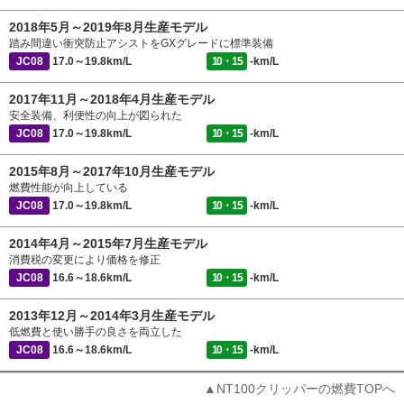
2018年5月～2019年8月生産モデル
踏み間違い衝突防止アシストをGXグレードに標準装備
JC08
17.0～19.8km/L
10・15
-km/L
2017年11月～2018年4月生産モデル
安全装備、利便性の向上が図られた
JC08
17.0～19.8km/L
10・15
-km/L
2015年8月～2017年10月生産モデル
燃費性能が向上している
JC08
17.0～19.8km/L
10・15
-km/L
2014年4月～2015年7月生産モデル
消費税の変更により価格を修正
JC08
16.6～18.6km/L
10・15
-km/L
2013年12月～2014年3月生産モデル
低燃費と使い勝手の良さを両立した
JC08
16.6～18.6km/L
10・15
-km/L
▲NT100クリッパーの燃費TOPへ