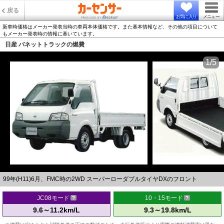
戻る
お気に入り
メニュー
新車時価格はメーカー発表当時の車両本体価格です。また基本情報など、その他の項目について
もメーカー発表時の情報に基いています。
日産 バネットトラックの燃費
1/5
99年(H11)6月、FMC時の2WD スーパーローダブルタイヤDXのフロント
JC08モード
10・15モード
9.6～11.2km/L
9.3～19.8km/L