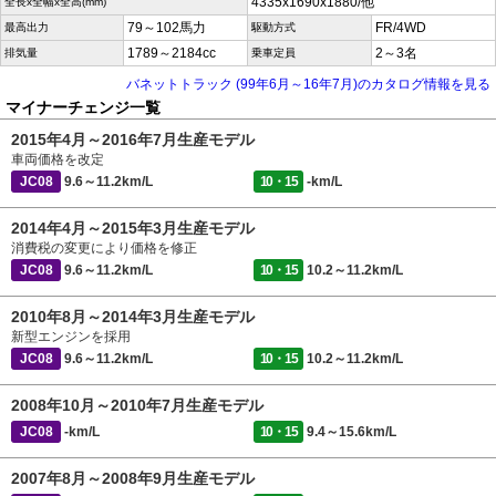
4335x1690x1880/他
全長x全幅x全高(mm)
79～102馬力
FR/4WD
最高出力
駆動方式
1789～2184cc
2～3名
排気量
乗車定員
バネットトラック (99年6月～16年7月)のカタログ情報を見る
マイナーチェンジ一覧
2015年4月～2016年7月生産モデル
車両価格を改定
JC08
9.6～11.2km/L
10・15
-km/L
2014年4月～2015年3月生産モデル
消費税の変更により価格を修正
JC08
9.6～11.2km/L
10・15
10.2～11.2km/L
2010年8月～2014年3月生産モデル
新型エンジンを採用
JC08
9.6～11.2km/L
10・15
10.2～11.2km/L
2008年10月～2010年7月生産モデル
JC08
-km/L
10・15
9.4～15.6km/L
2007年8月～2008年9月生産モデル