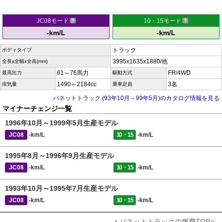
JC08モード
10・15モード
-km/L
-km/L
トラック
ボディタイプ
3995x1635x1880/他
全長x全幅x全高(mm)
61～76馬力
FR/4WD
最高出力
駆動方式
1490～2184cc
3名
排気量
乗車定員
バネットトラック (93年10月～99年5月)のカタログ情報を見る
マイナーチェンジ一覧
1996年10月～1999年5月生産モデル
JC08
-km/L
10・15
-km/L
1995年8月～1996年9月生産モデル
JC08
-km/L
10・15
-km/L
1993年10月～1995年7月生産モデル
JC08
-km/L
10・15
-km/L
▲バネットトラックの燃費TOPへ