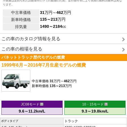
※燃費は定められた試験条件の下での数値のため、走行条件等により実際の燃料消費率は異な
ります。
中古車価格
31
万円～
462
万円
135～213
万円
新車時価格
1490～2184
cc
排気量
この車のカタログ情報を見る
この車の相場を見る
バネットトラック歴代モデルの燃費
1999年6月～2016年7月生産モデルの燃費
中古車価格
31
万円～
462
万円
新車時価格
135～213
万円
JC08モード
10・15モード
9.6～11.2km/L
9.3～19.8km/L
トラック
ボディタイプ