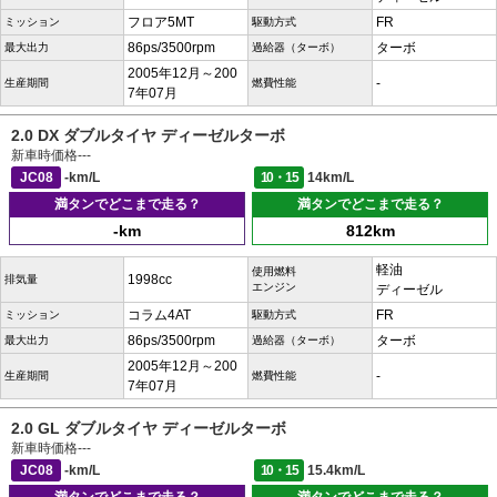
フロア5MT
FR
ミッション
駆動方式
86ps/3500rpm
ターボ
最大出力
過給器（ターボ）
2005年12月～200
-
生産期間
燃費性能
7年07月
2.0 DX ダブルタイヤ ディーゼルターボ
新車時価格
---
JC08
-km/L
10・15
14km/L
満タンでどこまで走る？
満タンでどこまで走る？
-km
812km
軽油
使用燃料
1998cc
排気量
エンジン
ディーゼル
コラム4AT
FR
ミッション
駆動方式
86ps/3500rpm
ターボ
最大出力
過給器（ターボ）
2005年12月～200
-
生産期間
燃費性能
7年07月
2.0 GL ダブルタイヤ ディーゼルターボ
新車時価格
---
JC08
-km/L
10・15
15.4km/L