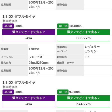
2005年12月～200
-
生産期間
燃費性能
7年07月
1.8 DX ダブルタイヤ
新車時価格
---
JC08
-km/L
10・15
10.4km/L
満タンでどこまで走る？
満タンでどこまで走る？
-km
603.2km
レギュラー
使用燃料
1789cc
排気量
エンジン
ガソリン
フロア5MT
FR
ミッション
駆動方式
95ps/5250rpm
-
最大出力
過給器（ターボ）
2005年12月～200
-
生産期間
燃費性能
7年07月
1.8 DX ダブルタイヤ
新車時価格
---
JC08
-km/L
10・15
9.9km/L
満タンでどこまで走る？
満タンでどこまで走る？
-km
574.2km