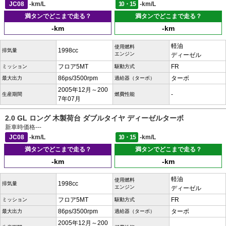
JC08
-km/L
10・15
-km/L
満タンでどこまで走る？
満タンでどこまで走る？
-km
-km
軽油
使用燃料
1998cc
排気量
エンジン
ディーゼル
フロア5MT
FR
ミッション
駆動方式
86ps/3500rpm
ターボ
最大出力
過給器（ターボ）
2005年12月～200
-
生産期間
燃費性能
7年07月
2.0 GL ロング 木製荷台 ダブルタイヤ ディーゼルターボ
新車時価格
---
JC08
-km/L
10・15
-km/L
満タンでどこまで走る？
満タンでどこまで走る？
-km
-km
軽油
使用燃料
1998cc
排気量
エンジン
ディーゼル
フロア5MT
FR
ミッション
駆動方式
86ps/3500rpm
ターボ
最大出力
過給器（ターボ）
2005年12月～200