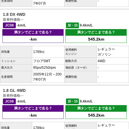
-
生産期間
燃費性能
7年07月
1.8 DX 4WD
新車時価格
---
JC08
-km/L
10・15
9.4km/L
満タンでどこまで走る？
満タンでどこまで走る？
-km
545.2km
レギュラー
使用燃料
1789cc
排気量
エンジン
ガソリン
フロア5MT
4WD
ミッション
駆動方式
95ps/5250rpm
-
最大出力
過給器（ターボ）
2005年12月～200
-
生産期間
燃費性能
7年07月
1.8 GL 4WD
新車時価格
---
JC08
-km/L
10・15
9.4km/L
満タンでどこまで走る？
満タンでどこまで走る？
-km
545.2km
レギュラー
使用燃料
1789cc
排気量