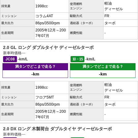
軽油
使用燃料
1998cc
排気量
エンジン
ディーゼル
コラム4AT
FR
ミッション
駆動方式
86ps/3500rpm
ターボ
最大出力
過給器（ターボ）
2005年12月～200
-
生産期間
燃費性能
7年07月
2.0 GL ロング ダブルタイヤ ディーゼルターボ
新車時価格
---
JC08
-km/L
10・15
-km/L
満タンでどこまで走る？
満タンでどこまで走る？
-km
-km
軽油
使用燃料
1998cc
排気量
エンジン
ディーゼル
フロア5MT
FR
ミッション
駆動方式
86ps/3500rpm
ターボ
最大出力
過給器（ターボ）
2005年12月～200
-
生産期間
燃費性能
7年07月
2.0 DX ロング 木製荷台 ダブルタイヤ ディーゼルターボ
新車時価格
---