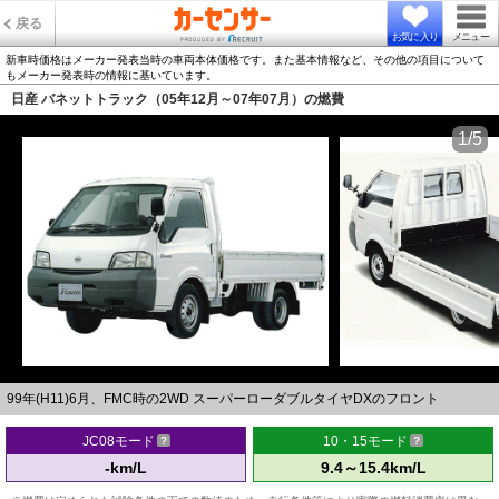
戻る
お気に入り
メニュー
新車時価格はメーカー発表当時の車両本体価格です。また基本情報など、その他の項目について
もメーカー発表時の情報に基いています。
日産 バネットトラック（05年12月～07年07月）の燃費
1/5
99年(H11)6月、FMC時の2WD スーパーローダブルタイヤDXのフロント
JC08モード
10・15モード
-km/L
9.4～15.4km/L