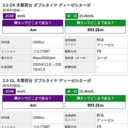
2.0 DX 木製荷台 ダブルタイヤ ディーゼルターボ
新車時価格
---
JC08
-km/L
10・15
15.4km/L
満タンでどこまで走る？
満タンでどこまで走る？
-km
893.2km
軽油
使用燃料
1998cc
排気量
エンジン
ディーゼル
フロア5MT
FR
ミッション
駆動方式
86ps/3500rpm
ターボ
最大出力
過給器（ターボ）
2005年12月～200
-
生産期間
燃費性能
7年07月
2.0 GL 木製荷台 ダブルタイヤ ディーゼルターボ
新車時価格
---
JC08
-km/L
10・15
15.4km/L
満タンでどこまで走る？
満タンでどこまで走る？
-km
893.2km
軽油
使用燃料
1998cc
排気量
エンジン
ディーゼル
フロア5MT
FR
ミッション
駆動方式