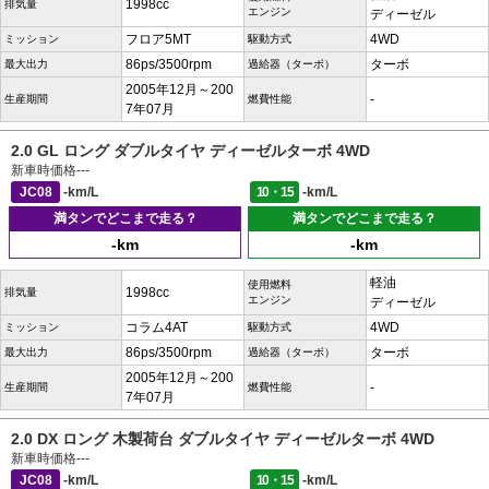
1998cc
排気量
エンジン
ディーゼル
フロア5MT
4WD
ミッション
駆動方式
86ps/3500rpm
ターボ
最大出力
過給器（ターボ）
2005年12月～200
-
生産期間
燃費性能
7年07月
2.0 GL ロング ダブルタイヤ ディーゼルターボ 4WD
新車時価格
---
JC08
-km/L
10・15
-km/L
満タンでどこまで走る？
満タンでどこまで走る？
-km
-km
軽油
使用燃料
1998cc
排気量
エンジン
ディーゼル
コラム4AT
4WD
ミッション
駆動方式
86ps/3500rpm
ターボ
最大出力
過給器（ターボ）
2005年12月～200
-
生産期間
燃費性能
7年07月
2.0 DX ロング 木製荷台 ダブルタイヤ ディーゼルターボ 4WD
新車時価格
---
JC08
-km/L
10・15
-km/L