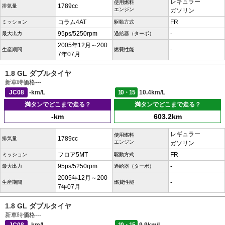
レギュラー
使用燃料
1789cc
排気量
エンジン
ガソリン
コラム4AT
FR
ミッション
駆動方式
95ps/5250rpm
-
最大出力
過給器（ターボ）
2005年12月～200
-
生産期間
燃費性能
7年07月
1.8 GL ダブルタイヤ
新車時価格
---
JC08
-km/L
10・15
10.4km/L
満タンでどこまで走る？
満タンでどこまで走る？
-km
603.2km
レギュラー
使用燃料
1789cc
排気量
エンジン
ガソリン
フロア5MT
FR
ミッション
駆動方式
95ps/5250rpm
-
最大出力
過給器（ターボ）
2005年12月～200
-
生産期間
燃費性能
7年07月
1.8 GL ダブルタイヤ
新車時価格
---