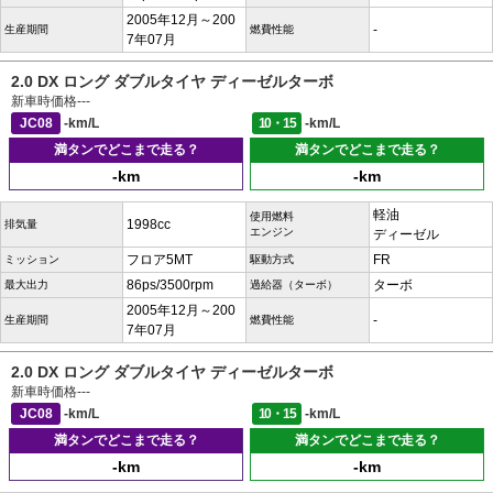
2005年12月～200
-
生産期間
燃費性能
7年07月
2.0 DX ロング ダブルタイヤ ディーゼルターボ
新車時価格
---
JC08
-km/L
10・15
-km/L
満タンでどこまで走る？
満タンでどこまで走る？
-km
-km
軽油
使用燃料
1998cc
排気量
エンジン
ディーゼル
フロア5MT
FR
ミッション
駆動方式
86ps/3500rpm
ターボ
最大出力
過給器（ターボ）
2005年12月～200
-
生産期間
燃費性能
7年07月
2.0 DX ロング ダブルタイヤ ディーゼルターボ
新車時価格
---
JC08
-km/L
10・15
-km/L
満タンでどこまで走る？
満タンでどこまで走る？
-km
-km