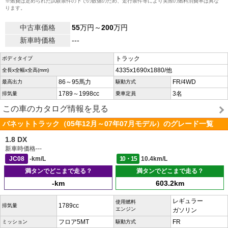
※燃費は定められた試験条件の下での数値のため、走行条件等により実際の燃料消費率は異な
ります。
中古車価格
55
万円～
200
万円
新車時価格
---
トラック
ボディタイプ
4335x1690x1880/他
全長x全幅x全高(mm)
86～95馬力
FR/4WD
最高出力
駆動方式
1789～1998cc
3名
排気量
乗車定員
この車のカタログ情報を見る
バネットトラック（05年12月～07年07月モデル）のグレード一覧
1.8 DX
新車時価格
---
JC08
-km/L
10・15
10.4km/L
満タンでどこまで走る？
満タンでどこまで走る？
-km
603.2km
レギュラー
使用燃料
1789cc
排気量
エンジン
ガソリン
フロア5MT
FR
ミッション
駆動方式