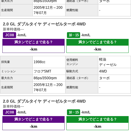
86ps/3500rpm
ターボ
最大出力
過給器（ターボ）
2005年12月～200
-
生産期間
燃費性能
7年07月
2.0 GL ダブルタイヤ ディーゼルターボ 4WD
新車時価格
---
JC08
-km/L
10・15
-km/L
満タンでどこまで走る？
満タンでどこまで走る？
-km
-km
軽油
使用燃料
1998cc
排気量
エンジン
ディーゼル
フロア5MT
4WD
ミッション
駆動方式
86ps/3500rpm
ターボ
最大出力
過給器（ターボ）
2005年12月～200
-
生産期間
燃費性能
7年07月
2.0 GL ダブルタイヤ ディーゼルターボ 4WD
新車時価格
---
JC08
-km/L
10・15
-km/L
満タンでどこまで走る？
満タンでどこまで走る？
-km
-km