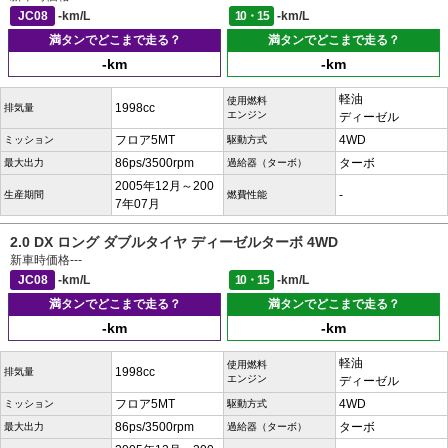
JC08
-km/L
10・15
-km/L
満タンでどこまで走る？
満タンでどこまで走る？
-km
-km
軽油
使用燃料
1998cc
排気量
エンジン
ディーゼル
フロア5MT
4WD
ミッション
駆動方式
86ps/3500rpm
ターボ
最大出力
過給器（ターボ）
2005年12月～200
-
生産期間
燃費性能
7年07月
2.0 DX ロング ダブルタイヤ ディーゼルターボ 4WD
新車時価格
---
JC08
-km/L
10・15
-km/L
満タンでどこまで走る？
満タンでどこまで走る？
-km
-km
軽油
使用燃料
1998cc
排気量
エンジン
ディーゼル
フロア5MT
4WD
ミッション
駆動方式
86ps/3500rpm
ターボ
最大出力
過給器（ターボ）