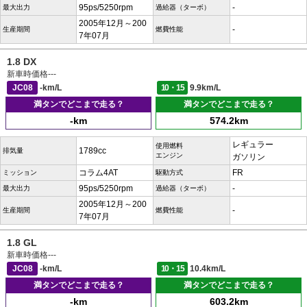
95ps/5250rpm
-
最大出力
過給器（ターボ）
2005年12月～200
-
生産期間
燃費性能
7年07月
1.8 DX
新車時価格
---
JC08
-km/L
10・15
9.9km/L
満タンでどこまで走る？
満タンでどこまで走る？
-km
574.2km
レギュラー
使用燃料
1789cc
排気量
エンジン
ガソリン
コラム4AT
FR
ミッション
駆動方式
95ps/5250rpm
-
最大出力
過給器（ターボ）
2005年12月～200
-
生産期間
燃費性能
7年07月
1.8 GL
新車時価格
---
JC08
-km/L
10・15
10.4km/L
満タンでどこまで走る？
満タンでどこまで走る？
-km
603.2km