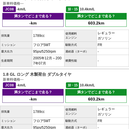
新車時価格
---
JC08
-km/L
10・15
10.4km/L
満タンでどこまで走る？
満タンでどこまで走る？
-km
603.2km
レギュラー
使用燃料
1789cc
排気量
エンジン
ガソリン
フロア5MT
FR
ミッション
駆動方式
95ps/5250rpm
-
最大出力
過給器（ターボ）
2005年12月～200
-
生産期間
燃費性能
7年07月
1.8 GL ロング 木製荷台 ダブルタイヤ
新車時価格
---
JC08
-km/L
10・15
10.4km/L
満タンでどこまで走る？
満タンでどこまで走る？
-km
603.2km
レギュラー
使用燃料
1789cc
排気量
エンジン
ガソリン
フロア5MT
FR
ミッション
駆動方式
95ps/5250rpm
-
最大出力
過給器（ターボ）