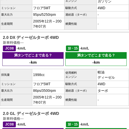
エンジン
ガソリン
フロア5MT
4WD
ミッション
駆動方式
95ps/5250rpm
-
最大出力
過給器（ターボ）
2005年12月～200
-
生産期間
燃費性能
7年07月
2.0 DX ディーゼルターボ 4WD
新車時価格
---
JC08
-km/L
10・15
-km/L
満タンでどこまで走る？
満タンでどこまで走る？
-km
-km
軽油
使用燃料
1998cc
排気量
エンジン
ディーゼル
フロア5MT
4WD
ミッション
駆動方式
86ps/3500rpm
ターボ
最大出力
過給器（ターボ）
2005年12月～200
-
生産期間
燃費性能
7年07月
2.0 GL ディーゼルターボ 4WD
新車時価格
---
JC08
-km/L
10・15
-km/L