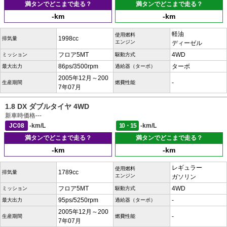
満タンでどこまで走る？
満タンでどこまで走る？
-km
-km
軽油
使用燃料
1998cc
排気量
エンジン
ディーゼル
フロア5MT
4WD
ミッション
駆動方式
86ps/3500rpm
ターボ
最大出力
過給器（ターボ）
2005年12月～200
-
生産期間
燃費性能
7年07月
1.8 DX ダブルタイヤ 4WD
新車時価格
---
JC08
-km/L
10・15
-km/L
満タンでどこまで走る？
満タンでどこまで走る？
-km
-km
レギュラー
使用燃料
1789cc
排気量
エンジン
ガソリン
フロア5MT
4WD
ミッション
駆動方式
95ps/5250rpm
-
最大出力
過給器（ターボ）
2005年12月～200
-
生産期間
燃費性能
7年07月