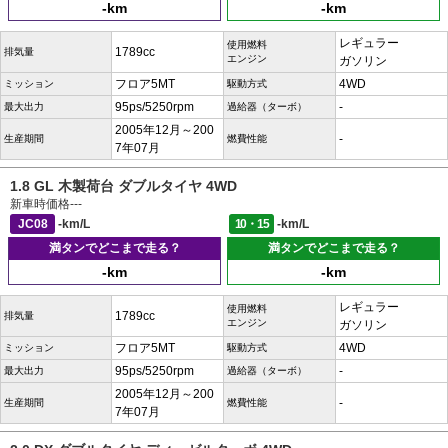
-km
-km
レギュラー
使用燃料
1789cc
排気量
エンジン
ガソリン
フロア5MT
4WD
ミッション
駆動方式
95ps/5250rpm
-
最大出力
過給器（ターボ）
2005年12月～200
-
生産期間
燃費性能
7年07月
1.8 GL 木製荷台 ダブルタイヤ 4WD
新車時価格
---
JC08
-km/L
10・15
-km/L
満タンでどこまで走る？
満タンでどこまで走る？
-km
-km
レギュラー
使用燃料
1789cc
排気量
エンジン
ガソリン
フロア5MT
4WD
ミッション
駆動方式
95ps/5250rpm
-
最大出力
過給器（ターボ）
2005年12月～200
-
生産期間
燃費性能
7年07月