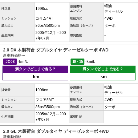
軽油
使用燃料
1998cc
排気量
エンジン
ディーゼル
コラム4AT
4WD
ミッション
駆動方式
86ps/3500rpm
ターボ
最大出力
過給器（ターボ）
2005年12月～200
-
生産期間
燃費性能
7年07月
2.0 DX 木製荷台 ダブルタイヤ ディーゼルターボ 4WD
新車時価格
---
JC08
-km/L
10・15
-km/L
満タンでどこまで走る？
満タンでどこまで走る？
-km
-km
軽油
使用燃料
1998cc
排気量
エンジン
ディーゼル
フロア5MT
4WD
ミッション
駆動方式
86ps/3500rpm
ターボ
最大出力
過給器（ターボ）
2005年12月～200
-
生産期間
燃費性能
7年07月
2.0 GL 木製荷台 ダブルタイヤ ディーゼルターボ 4WD
新車時価格
---