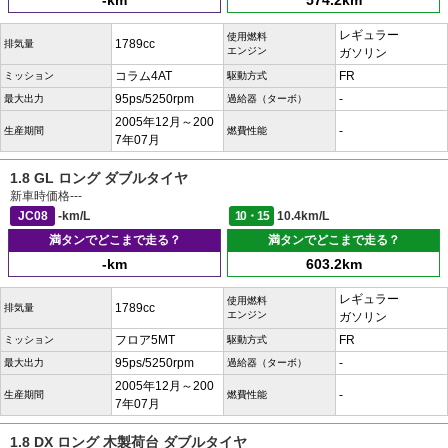
-km
574.2km
レギュラー
使用燃料
1789cc
排気量
エンジン
ガソリン
コラム4AT
FR
ミッション
駆動方式
95ps/5250rpm
-
最大出力
過給器（ターボ）
2005年12月～200
-
生産期間
燃費性能
7年07月
1.8 GL ロング ダブルタイヤ
新車時価格
---
JC08
-km/L
10・15
10.4km/L
満タンでどこまで走る？
満タンでどこまで走る？
-km
603.2km
レギュラー
使用燃料
1789cc
排気量
エンジン
ガソリン
フロア5MT
FR
ミッション
駆動方式
95ps/5250rpm
-
最大出力
過給器（ターボ）
2005年12月～200
-
生産期間
燃費性能
7年07月
1.8 DX ロング 木製荷台 ダブルタイヤ