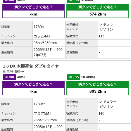
JC08
-km/L
10・15
9.9km/L
満タンでどこまで走る？
満タンでどこまで走る？
-km
574.2km
レギュラー
使用燃料
1789cc
排気量
エンジン
ガソリン
コラム4AT
FR
ミッション
駆動方式
95ps/5250rpm
-
最大出力
過給器（ターボ）
2005年12月～200
-
生産期間
燃費性能
7年07月
1.8 DX 木製荷台 ダブルタイヤ
新車時価格
---
JC08
-km/L
10・15
10.4km/L
満タンでどこまで走る？
満タンでどこまで走る？
-km
603.2km
レギュラー
使用燃料
1789cc
排気量
エンジン
ガソリン
フロア5MT
FR
ミッション
駆動方式
95ps/5250rpm
-
最大出力
過給器（ターボ）
2005年12月～200
-
生産期間
燃費性能