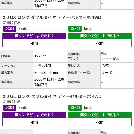
2005年12月～200
-
生産期間
燃費性能
7年07月
2.0 DX ロング ダブルタイヤ ディーゼルターボ 4WD
新車時価格
---
JC08
-km/L
10・15
-km/L
満タンでどこまで走る？
満タンでどこまで走る？
-km
-km
軽油
使用燃料
1998cc
排気量
エンジン
ディーゼル
コラム4AT
4WD
ミッション
駆動方式
86ps/3500rpm
ターボ
最大出力
過給器（ターボ）
2005年12月～200
-
生産期間
燃費性能
7年07月
2.0 GL ロング ダブルタイヤ ディーゼルターボ 4WD
新車時価格
---
JC08
-km/L
10・15
-km/L
満タンでどこまで走る？
満タンでどこまで走る？
-km
-km
軽油
使用燃料