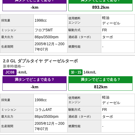
満タンでどこまで走る？
満タンでどこまで走る？
-km
893.2km
軽油
使用燃料
1998cc
排気量
エンジン
ディーゼル
フロア5MT
FR
ミッション
駆動方式
86ps/3500rpm
ターボ
最大出力
過給器（ターボ）
2005年12月～200
-
生産期間
燃費性能
7年07月
2.0 GL ダブルタイヤ ディーゼルターボ
新車時価格
---
JC08
-km/L
10・15
14km/L
満タンでどこまで走る？
満タンでどこまで走る？
-km
812km
軽油
使用燃料
1998cc
排気量
エンジン
ディーゼル
コラム4AT
FR
ミッション
駆動方式
86ps/3500rpm
ターボ
最大出力
過給器（ターボ）
2005年12月～200
-
生産期間
燃費性能
7年07月