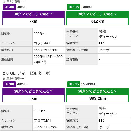
新車時価格
---
JC08
-km/L
10・15
14km/L
満タンでどこまで走る？
満タンでどこまで走る？
-km
812km
軽油
使用燃料
1998cc
排気量
エンジン
ディーゼル
コラム4AT
FR
ミッション
駆動方式
86ps/3500rpm
ターボ
最大出力
過給器（ターボ）
2005年12月～200
-
生産期間
燃費性能
7年07月
2.0 GL ディーゼルターボ
新車時価格
---
JC08
-km/L
10・15
15.4km/L
満タンでどこまで走る？
満タンでどこまで走る？
-km
893.2km
軽油
使用燃料
1998cc
排気量
エンジン
ディーゼル
フロア5MT
FR
ミッション
駆動方式
86ps/3500rpm
ターボ
最大出力
過給器（ターボ）