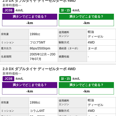
2.0 DX ダブルタイヤ ディーゼルターボ 4WD
新車時価格
---
JC08
-km/L
10・15
-km/L
満タンでどこまで走る？
満タンでどこまで走る？
-km
-km
軽油
使用燃料
1998cc
排気量
エンジン
ディーゼル
フロア5MT
4WD
ミッション
駆動方式
86ps/3500rpm
ターボ
最大出力
過給器（ターボ）
2005年12月～200
-
生産期間
燃費性能
7年07月
2.0 DX ダブルタイヤ ディーゼルターボ 4WD
新車時価格
---
JC08
-km/L
10・15
-km/L
満タンでどこまで走る？
満タンでどこまで走る？
-km
-km
軽油
使用燃料
1998cc
排気量
エンジン
ディーゼル
コラム4AT
4WD
ミッション
駆動方式