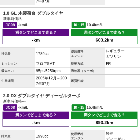
7年07月
1.8 GL 木製荷台 ダブルタイヤ
新車時価格
---
JC08
-km/L
10・15
10.4km/L
満タンでどこまで走る？
満タンでどこまで走る？
-km
603.2km
レギュラー
使用燃料
1789cc
排気量
エンジン
ガソリン
フロア5MT
FR
ミッション
駆動方式
95ps/5250rpm
-
最大出力
過給器（ターボ）
2005年12月～200
-
生産期間
燃費性能
7年07月
2.0 DX ダブルタイヤ ディーゼルターボ
新車時価格
---
JC08
-km/L
10・15
15.4km/L
満タンでどこまで走る？
満タンでどこまで走る？
-km
893.2km
軽油
使用燃料
1998cc
排気量
エンジン
ディーゼル