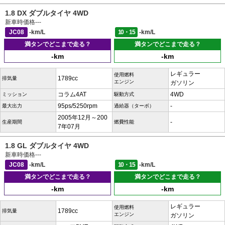
1.8 DX ダブルタイヤ 4WD
新車時価格
---
JC08
-km/L
10・15
-km/L
満タンでどこまで走る？
満タンでどこまで走る？
-km
-km
レギュラー
使用燃料
1789cc
排気量
エンジン
ガソリン
コラム4AT
4WD
ミッション
駆動方式
95ps/5250rpm
-
最大出力
過給器（ターボ）
2005年12月～200
-
生産期間
燃費性能
7年07月
1.8 GL ダブルタイヤ 4WD
新車時価格
---
JC08
-km/L
10・15
-km/L
満タンでどこまで走る？
満タンでどこまで走る？
-km
-km
レギュラー
使用燃料
1789cc
排気量
エンジン
ガソリン