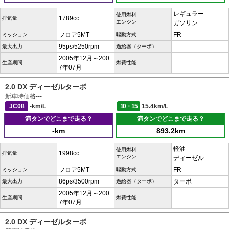
レギュラー
使用燃料
1789cc
排気量
エンジン
ガソリン
フロア5MT
FR
ミッション
駆動方式
95ps/5250rpm
-
最大出力
過給器（ターボ）
2005年12月～200
-
生産期間
燃費性能
7年07月
2.0 DX ディーゼルターボ
新車時価格
---
JC08
-km/L
10・15
15.4km/L
満タンでどこまで走る？
満タンでどこまで走る？
-km
893.2km
軽油
使用燃料
1998cc
排気量
エンジン
ディーゼル
フロア5MT
FR
ミッション
駆動方式
86ps/3500rpm
ターボ
最大出力
過給器（ターボ）
2005年12月～200
-
生産期間
燃費性能
7年07月
2.0 DX ディーゼルターボ