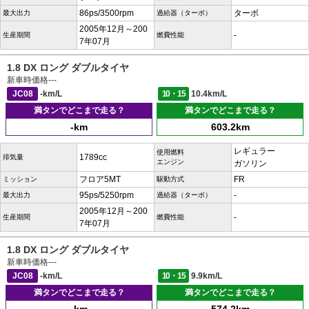
86ps/3500rpm
ターボ
最大出力
過給器（ターボ）
2005年12月～200
-
生産期間
燃費性能
7年07月
1.8 DX ロング ダブルタイヤ
新車時価格
---
JC08
-km/L
10・15
10.4km/L
満タンでどこまで走る？
満タンでどこまで走る？
-km
603.2km
レギュラー
使用燃料
1789cc
排気量
エンジン
ガソリン
フロア5MT
FR
ミッション
駆動方式
95ps/5250rpm
-
最大出力
過給器（ターボ）
2005年12月～200
-
生産期間
燃費性能
7年07月
1.8 DX ロング ダブルタイヤ
新車時価格
---
JC08
-km/L
10・15
9.9km/L
満タンでどこまで走る？
満タンでどこまで走る？