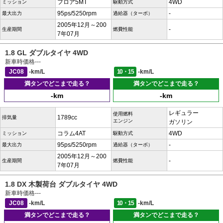
フロア5MT
4WD
ミッション
駆動方式
95ps/5250rpm
-
最大出力
過給器（ターボ）
2005年12月～200
-
生産期間
燃費性能
7年07月
1.8 GL ダブルタイヤ 4WD
新車時価格
---
JC08
-km/L
10・15
-km/L
満タンでどこまで走る？
満タンでどこまで走る？
-km
-km
レギュラー
使用燃料
1789cc
排気量
エンジン
ガソリン
コラム4AT
4WD
ミッション
駆動方式
95ps/5250rpm
-
最大出力
過給器（ターボ）
2005年12月～200
-
生産期間
燃費性能
7年07月
1.8 DX 木製荷台 ダブルタイヤ 4WD
新車時価格
---
JC08
-km/L
10・15
-km/L
満タンでどこまで走る？
満タンでどこまで走る？