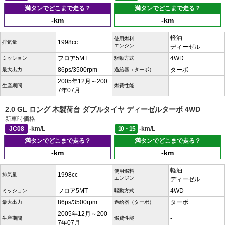
満タンでどこまで走る？
満タンでどこまで走る？
-km
-km
軽油
使用燃料
1998cc
排気量
エンジン
ディーゼル
フロア5MT
4WD
ミッション
駆動方式
86ps/3500rpm
ターボ
最大出力
過給器（ターボ）
2005年12月～200
-
生産期間
燃費性能
7年07月
2.0 GL ロング 木製荷台 ダブルタイヤ ディーゼルターボ 4WD
新車時価格
---
JC08
-km/L
10・15
-km/L
満タンでどこまで走る？
満タンでどこまで走る？
-km
-km
軽油
使用燃料
1998cc
排気量
エンジン
ディーゼル
フロア5MT
4WD
ミッション
駆動方式
86ps/3500rpm
ターボ
最大出力
過給器（ターボ）
2005年12月～200
-
生産期間
燃費性能
7年07月