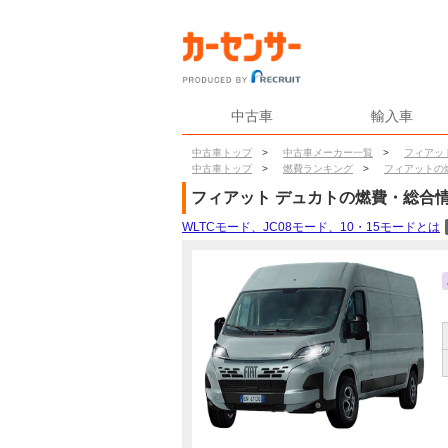
中古車
輸入車
中古車トップ
>
中古車メーカー一覧
>
フィアッ
中古車トップ
>
燃費ランキング
>
フィアットの
フィアット
デュカト
の燃費・総合
WLTCモード、JC08モード、10・15モードとは