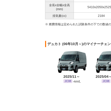
全長x全幅x全高
5410x2050x252
(mm)
排気量(cc)
2184
※ 燃費情報は定められた試験条件の下での数値
デュカト (06年10月～)のマイナーチェ
2025/11～
2025/04
-
JC08
JC08
km/L