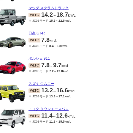
マツダ スクラムトラック
14.2
18.7
WLTC
～
km/L
※ JC08モード
15.5
～
22.5
km/L
日産 GT-R
7.8
WLTC
km/L
※ JC08モード
8.4
～
8.8
km/L
ポルシェ 911
7.8
9.7
WLTC
～
km/L
※ JC08モード
7.2
～
12.8
km/L
スズキ ジムニー
13.2
16.6
WLTC
～
km/L
※ JC08モード
13.6
～
17.1
km/L
トヨタ タウンエースバン
11.4
12.6
WLTC
～
km/L
※ JC08モード
11.6
～
15.5
km/L