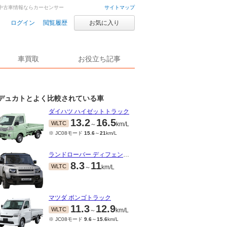
・中古車情報ならカーセンサー
サイトマップ
ログイン
閲覧履歴
お気に入り
車買取
お役立ち記事
デュカトとよく比較されている車
ダイハツ ハイゼットトラック
13.2
16.5
WLTC
～
km/L
※ JC08モード
15.6
～
21
km/L
ランドローバー ディフェンダー
8.3
11
WLTC
～
km/L
マツダ ボンゴトラック
11.3
12.9
WLTC
～
km/L
※ JC08モード
9.6
～
15.6
km/L