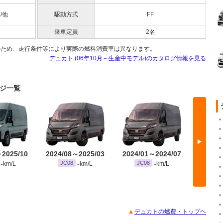
5/他
駆動方式
FF
乗車定員
2名
のため、走行条件等により実際の燃料消費率は異なります。
デュカト (06年10月～生産中モデル)のカタログ情報を見る
ンジ一覧
▶
～2025/10
2024/08～2025/03
2024/01～2024/07
2022/
-
-
-
JC08
JC08
JC
km/L
km/L
km/L
デュカトの燃費・トップヘ