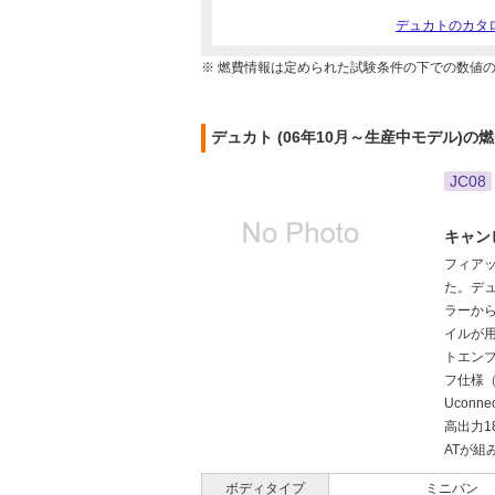
デュカトのカタ
※ 燃費情報は定められた試験条件の下での数値
デュカト (06年10月～生産中モデル)の
JC08
キャン
フィア
た。デ
ラーから
イルが
トエン
フ仕様
Ucon
高出力1
ATが組
ボディタイプ
ミニバン