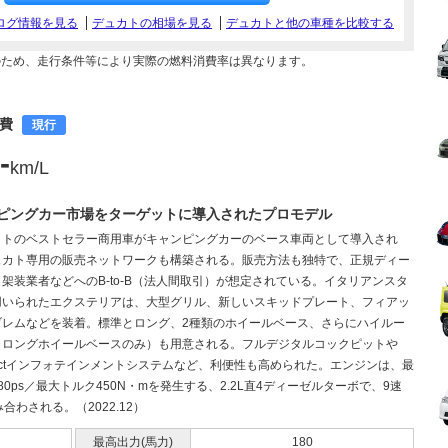
ログ情報を見る
デュカトの相場を見る
デュカトと他の車種を比較する
のため、走行条件等により実際の燃料消費率は異なります。
燃費
現行
-
km/L
ピングカー市場をターゲットに導入されたプロモデル
ットのベストセラー商用車がキャンピングカーのベース車両として導入され
ュカト専用の販売ネットワークも構築される。販売方法も独特で、正規ディー
架装業者などへのB-to-B（法人間取引）が想定されている。イタリアンスタ
用いられたエクステリアは、大型グリル、新しいスキッドプレート、フィアッ
ブレムなどを装着。標準とロング、2種類のホイールベース、さらにハイルー
（ロングホイールベースのみ）も用意される。フルデジタルコックピットや
nectインフォテインメントシステムなど、利便性も高められた。エンジンは、最
80ps／最大トルク450N・mを発生する、2.2L直4ディーゼルターボで、9速
み合わされる。（2022.12）
最高出力(馬力)
180