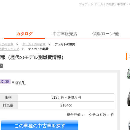
フィアット デュカトの燃費 | 中古車
カタログ
中古車販売店
保険/ローン/他
トの中古車
>
デュカトの中古車
>
デュカトの燃費
燃費ランキング
>
デュカトの燃費
情報（歴代のモデル別燃費情報）
？
-
JC08
km/L
価格
513万円～640万円
排気量
2184cc
総合評価：- クチコミ数：-件
この車種の中古車を探す