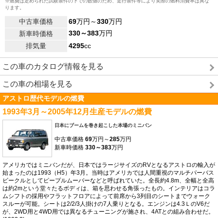
※燃費は定められた試験条件の下での数値のため、走行条件等により実際の燃料消費率は異な
ります。
中古車価格
69
万円～
330
万円
330～383
万円
新車時価格
排気量
4295
cc
この車のカタログ情報を見る
この車の相場を見る
アストロ歴代モデルの燃費
1993年3月～2005年12月生産モデルの燃費
日本にブームを巻き起こした本場のミニバン
中古車価格
69
万円～
285
万円
新車時価格
330～383
万円
アメリカではミニバンだが、日本ではラージサイズのRVとなるアストロの輸入が
始まったのは1993（H5）年3月。当時はアメリカでは人間重視のマルチパーバス
ビークルとしてピープルムーバーなどと呼ばれていた。全長約4.8m、全幅と全高
は約2mという堂々たるボディは、箱を思わせる角張ったもの。インテリアはコラ
ムシフトの採用やフラットフロアによって前席から3列目のシートまでウォーク
スルーが可能。シートは2/2/3人掛けの7人乗りとなる。エンジンは4.3ＬのV6だ
が、2WD用と4WD用では異なるチューニングが施され、4ATとの組み合わせだ。