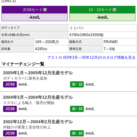
(1993.3)
JC08モード
10・15モード
-km/L
-km/L
ミニバン
ボディタイプ
4780x1960x1930/他
全長x全幅x全高(mm)
165～200馬力
FR/4WD
最高出力
駆動方式
4295cc
7～8名
排気量
乗車定員
アストロ (93年3月～05年12月)のカタログ情報を見る
マイナーチェンジ一覧
2005年1月～2005年12月生産モデル
ボディカラーに新色を追加
JC08
-km/L
10・15
-km/L
2004年3月～2004年12月生産モデル
スズキによる輸入・販売が開始
JC08
-km/L
10・15
-km/L
2002年12月～2004年2月生産モデル
外観の小変更と安全性の向上
JC08
-km/L
10・15
-km/L