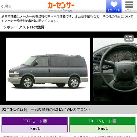
戻る
お気に入り
メニュー
新車時価格はメーカー発表当時の車両本体価格です。また基本情報など、その他の項目について
もメーカー発表時の情報に基いています。
シボレー アストロの燃費
1/2
02年(H14)12月、一部改良時の4.3 LS 4WDのフロント
JC08モード
10・15モード
-km/L
-km/L