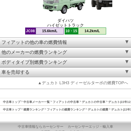
ダイハツ
ハイゼットトラック
JC08
15.6km/L
10・15
14.2km/L
フィアットの他の車の燃費情報
他のメーカーの燃費ランキング
ボディタイプ別燃費ランキング
車を売却する
▲デュカト L3H3 ディーゼルターボの燃費TOPへ
中古車トップ
中古車メーカー一覧
フィアットの中古車
デュカトの中古車
デュカト(22年1
中古車トップ
燃費ランキング
フィアットの燃費ランキング
デュカトの燃費
デュカト(22年
中古車情報ならカーセンサー
カーセンサーエッジ・輸入車