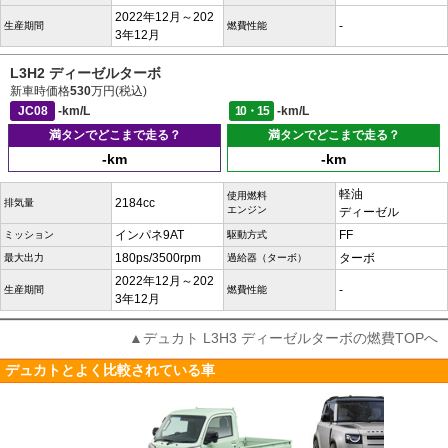
2022年12月～202
-
生産期間
燃費性能
3年12月
L3H2 ディーゼルターボ
新車時価格
530
万円(税込)
JC08
-km/L
10・15
-km/L
満タンでどこまで走る？
満タンでどこまで走る？
-km
-km
軽油
使用燃料
2184cc
排気量
エンジン
ディーゼル
インパネ9AT
FF
ミッション
駆動方式
180ps/3500rpm
ターボ
最大出力
過給器（ターボ）
2022年12月～202
-
生産期間
燃費性能
3年12月
▲デュカト L3H3 ディーゼルターボの燃費TOPへ
デュカトとよく比較されている車