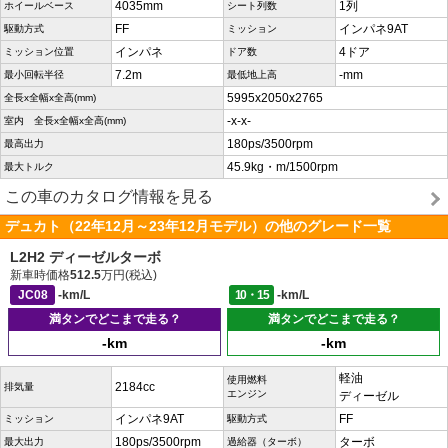
4035mm
1列
ホイールベース
シート列数
FF
インパネ9AT
駆動方式
ミッション
インパネ
4ドア
ミッション位置
ドア数
7.2m
-mm
最小回転半径
最低地上高
5995x2050x2765
全長x全幅x全高(mm)
-x-x-
室内 全長x全幅x全高(mm)
180ps/3500rpm
最高出力
45.9kg・m/1500rpm
最大トルク
この車のカタログ情報を見る
デュカト（22年12月～23年12月モデル）の他のグレード一覧
L2H2 ディーゼルターボ
新車時価格
512.5
万円(税込)
JC08
-km/L
10・15
-km/L
満タンでどこまで走る？
満タンでどこまで走る？
-km
-km
軽油
使用燃料
2184cc
排気量
エンジン
ディーゼル
インパネ9AT
FF
ミッション
駆動方式
180ps/3500rpm
ターボ
最大出力
過給器（ターボ）