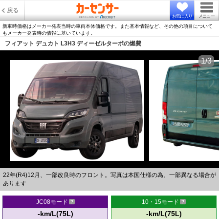
戻る
お気に入り
メニュー
新車時価格はメーカー発表当時の車両本体価格です。また基本情報など、その他の項目について
もメーカー発表時の情報に基いています。
フィアット デュカト L3H3 ディーゼルターボの燃費
1/3
22年(R4)12月、一部改良時のフロント。写真は本国仕様の為、一部異なる場合が
あります
JC08モード
10・15モード
-km/L(75L)
-km/L(75L)