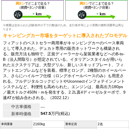
満タン
でどこまで走る？
満タン
でどこまで走る？
（燃費×タンク容量）
（燃費×タンク容量）
-
-
km
km
※燃費は定められた試験条件の下での数値のため、走行条件等により実際の燃料消費率は異な
ります。
キャンピングカー市場をターゲットに導入されたプロモデル
フィアットのベストセラー商用車がキャンピングカーのベース車両
として導入された。デュカト専用の販売ネットワークも構築され
る。販売方法も独特で、正規ディーラーから架装業者などへのB-to-
B（法人間取引）が想定されている。イタリアンスタイルが用いら
れたエクステリアは、大型グリル、新しいスキッドプレート、フィ
アットエンブレムなどを装着。標準とロング、2種類のホイールベー
ス、さらにハイルーフ仕様（ロングホイールベースのみ）も用意さ
れる。フルデジタルコックピットやUconnectインフォテインメント
システムなど、利便性も高められた。エンジンは、最高出力180ps
／最大トルク450N・mを発生する、2.2L直4ディーゼルターボで、9
速ATが組み合わされる。（2022.12）
中古車価格
---
547.5
万円(税込)
新車時価格
2160kg
2名
車両重量
乗車定員