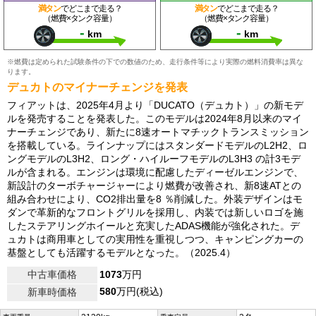
満タン
でどこまで走る？
満タン
でどこまで走る？
（燃費×タンク容量）
（燃費×タンク容量）
-
-
km
km
※燃費は定められた試験条件の下での数値のため、走行条件等により実際の燃料消費率は異な
ります。
デュカトのマイナーチェンジを発表
フィアットは、2025年4月より「DUCATO（デュカト）」の新モデ
ルを発売することを発表した。このモデルは2024年8月以来のマイ
ナーチェンジであり、新たに8速オートマチックトランスミッション
を搭載している。ラインナップにはスタンダードモデルのL2H2、ロ
ングモデルのL3H2、ロング・ハイルーフモデルのL3H3 の計3モデ
ルが含まれる。エンジンは環境に配慮したディーゼルエンジンで、
新設計のターボチャージャーにより燃費が改善され、新8速ATとの
組み合わせにより、CO2排出量を8 ％削減した。外装デザインはモ
ダンで革新的なフロントグリルを採用し、内装では新しいロゴを施
したステアリングホイールと充実したADAS機能が強化された。デ
ュカトは商用車としての実用性を重視しつつ、キャンピングカーの
基盤としても活躍するモデルとなった。（2025.4）
中古車価格
1073
万円
580
万円(税込)
新車時価格