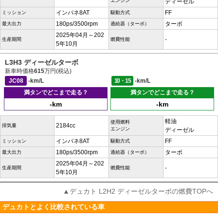
エンジン
ディーゼル
インパネ8AT
FF
ミッション
駆動方式
180ps/3500rpm
ターボ
最大出力
過給器（ターボ）
2025年04月～202
-
生産期間
燃費性能
5年10月
L3H3 ディーゼルターボ
新車時価格
615
万円(税込)
JC08
-km/L
10・15
-km/L
満タンでどこまで走る？
満タンでどこまで走る？
-km
-km
軽油
使用燃料
2184cc
排気量
エンジン
ディーゼル
インパネ8AT
FF
ミッション
駆動方式
180ps/3500rpm
ターボ
最大出力
過給器（ターボ）
2025年04月～202
-
生産期間
燃費性能
5年10月
▲デュカト L2H2 ディーゼルターボの燃費TOPへ
デュカトとよく比較されている車