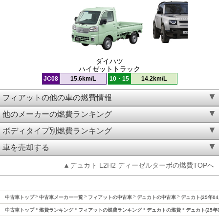
ダイハツ
ハイゼットトラック
JC08
15.6km/L
10・15
14.2km/L
フィアットの他の車の燃費情報
他のメーカーの燃費ランキング
ボディタイプ別燃費ランキング
車を売却する
▲デュカト L2H2 ディーゼルターボの燃費TOPへ
中古車トップ
中古車メーカー一覧
フィアットの中古車
デュカトの中古車
デュカト(25年0
中古車トップ
燃費ランキング
フィアットの燃費ランキング
デュカトの燃費
デュカト(25年