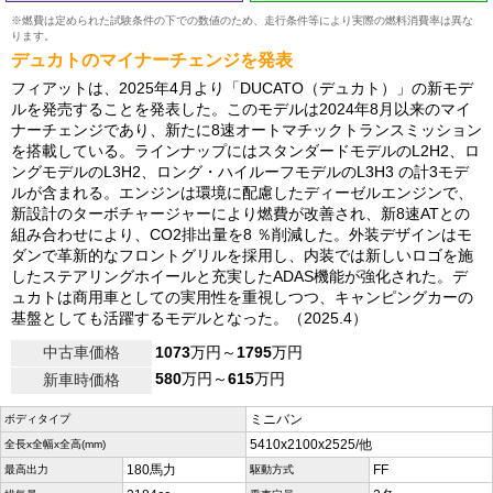
※燃費は定められた試験条件の下での数値のため、走行条件等により実際の燃料消費率は異な
ります。
デュカトのマイナーチェンジを発表
フィアットは、2025年4月より「DUCATO（デュカト）」の新モデ
ルを発売することを発表した。このモデルは2024年8月以来のマイ
ナーチェンジであり、新たに8速オートマチックトランスミッション
を搭載している。ラインナップにはスタンダードモデルのL2H2、ロ
ングモデルのL3H2、ロング・ハイルーフモデルのL3H3 の計3モデ
ルが含まれる。エンジンは環境に配慮したディーゼルエンジンで、
新設計のターボチャージャーにより燃費が改善され、新8速ATとの
組み合わせにより、CO2排出量を8 ％削減した。外装デザインはモ
ダンで革新的なフロントグリルを採用し、内装では新しいロゴを施
したステアリングホイールと充実したADAS機能が強化された。デ
ュカトは商用車としての実用性を重視しつつ、キャンピングカーの
基盤としても活躍するモデルとなった。（2025.4）
中古車価格
1073
万円～
1795
万円
580
万円～
615
万円
新車時価格
ミニバン
ボディタイプ
5410x2100x2525/他
全長x全幅x全高(mm)
180馬力
FF
最高出力
駆動方式