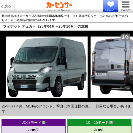
戻る
お気に入り
メニュー
新車時価格はメーカー発表当時の車両本体価格です。また基本情報など、その他の項目について
もメーカー発表時の情報に基いています。
フィアット デュカト（25年04月～25年10月）の燃費
1/3
25年(R7)4月、MC時のフロント。写真は本国仕様の為、一部異なる場合がありま
す
JC08モード
10・15モード
-km/L
-km/L