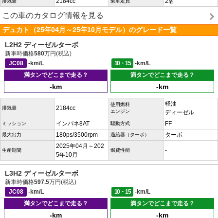
2184cc
2名
排気量
乗車定員
この車のカタログ情報を見る
デュカト（25年04月～25年10月モデル）のグレード一覧
L2H2 ディーゼルターボ
新車時価格
580
万円(税込)
JC08
-km/L
10・15
-km/L
満タンでどこまで走る？
満タンでどこまで走る？
-km
-km
軽油
使用燃料
2184cc
排気量
エンジン
ディーゼル
インパネ8AT
FF
ミッション
駆動方式
180ps/3500rpm
ターボ
最大出力
過給器（ターボ）
2025年04月～202
-
生産期間
燃費性能
5年10月
L3H2 ディーゼルターボ
新車時価格
597.5
万円(税込)
JC08
-km/L
10・15
-km/L
満タンでどこまで走る？
満タンでどこまで走る？
-km
-km