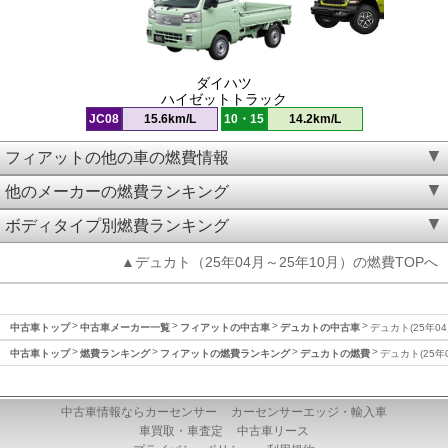
ダイハツ
ハイゼットトラック
JC08
15.6km/L
10・15
14.2km/L
フィアットの他の車の燃費情報
他のメーカーの燃費ランキング
ボディタイプ別燃費ランキング
▲デュカト（25年04月～25年10月）の燃費TOPへ
中古車トップ
中古車メーカー一覧
フィアットの中古車
デュカトの中古車
デュカト(25年0
中古車トップ
燃費ランキング
フィアットの燃費ランキング
デュカトの燃費
デュカト(25年
中古車情報ならカーセンサー
カーセンサーエッジ・輸入車
車買取・車査定
中古車リース