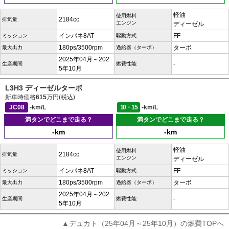
軽油
使用燃料
2184cc
排気量
エンジン
ディーゼル
インパネ8AT
FF
ミッション
駆動方式
180ps/3500rpm
ターボ
最大出力
過給器（ターボ）
2025年04月～202
-
生産期間
燃費性能
5年10月
L3H3 ディーゼルターボ
新車時価格
615
万円(税込)
JC08
-km/L
10・15
-km/L
満タンでどこまで走る？
満タンでどこまで走る？
-km
-km
軽油
使用燃料
2184cc
排気量
エンジン
ディーゼル
インパネ8AT
FF
ミッション
駆動方式
180ps/3500rpm
ターボ
最大出力
過給器（ターボ）
2025年04月～202
-
生産期間
燃費性能
5年10月
▲デュカト（25年04月～25年10月）の燃費TOPへ