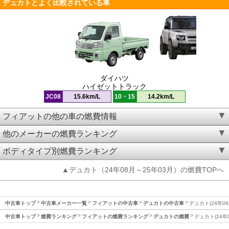
デュカトとよく比較されている車
ダイハツ
ハイゼットトラック
JC08
15.6km/L
10・15
14.2km/L
フィアットの他の車の燃費情報
他のメーカーの燃費ランキング
ボディタイプ別燃費ランキング
▲デュカト（24年08月～25年03月）の燃費TOPへ
中古車トップ
中古車メーカー一覧
フィアットの中古車
デュカトの中古車
デュカト(24年0
中古車トップ
燃費ランキング
フィアットの燃費ランキング
デュカトの燃費
デュカト(24年