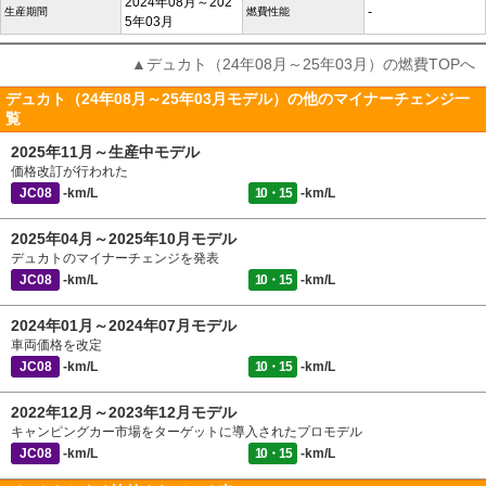
2024年08月～202
-
生産期間
燃費性能
5年03月
▲デュカト（24年08月～25年03月）の燃費TOPへ
デュカト（24年08月～25年03月モデル）の他のマイナーチェンジ一
覧
2025年11月～生産中モデル
価格改訂が行われた
JC08
-km/L
10・15
-km/L
2025年04月～2025年10月モデル
デュカトのマイナーチェンジを発表
JC08
-km/L
10・15
-km/L
2024年01月～2024年07月モデル
車両価格を改定
JC08
-km/L
10・15
-km/L
2022年12月～2023年12月モデル
キャンピングカー市場をターゲットに導入されたプロモデル
JC08
-km/L
10・15
-km/L