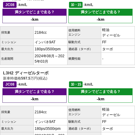
JC08
-km/L
10・15
-km/L
満タンでどこまで走る？
満タンでどこまで走る？
-km
-km
軽油
使用燃料
2184cc
排気量
エンジン
ディーゼル
インパネ9AT
FF
ミッション
駆動方式
180ps/3500rpm
ターボ
最大出力
過給器（ターボ）
2024年08月～202
-
生産期間
燃費性能
5年03月
L3H2 ディーゼルターボ
新車時価格
597.5
万円(税込)
JC08
-km/L
10・15
-km/L
満タンでどこまで走る？
満タンでどこまで走る？
-km
-km
軽油
使用燃料
2184cc
排気量
エンジン
ディーゼル
インパネ9AT
FF
ミッション
駆動方式
180ps/3500rpm
ターボ
最大出力
過給器（ターボ）