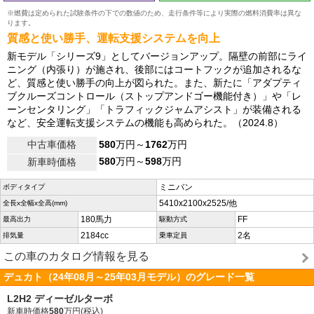
※燃費は定められた試験条件の下での数値のため、走行条件等により実際の燃料消費率は異な
ります。
質感と使い勝手、運転支援システムを向上
新モデル「シリーズ9」としてバージョンアップ。隔壁の前部にライ
ニング（内張り）が施され、後部にはコートフックが追加されるな
ど、質感と使い勝手の向上が図られた。また、新たに「アダプティ
ブクルーズコントロール（ストップアンドゴー機能付き）」や「レ
ーンセンタリング」「トラフィックジャムアシスト」が装備される
など、安全運転支援システムの機能も高められた。（2024.8）
中古車価格
580
万円～
1762
万円
580
万円～
598
万円
新車時価格
ミニバン
ボディタイプ
5410x2100x2525/他
全長x全幅x全高(mm)
180馬力
FF
最高出力
駆動方式
2184cc
2名
排気量
乗車定員
この車のカタログ情報を見る
デュカト（24年08月～25年03月モデル）のグレード一覧
L2H2 ディーゼルターボ
新車時価格
580
万円(税込)