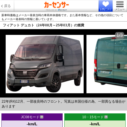
戻る
お気に入り
メニュー
新車時価格はメーカー発表当時の車両本体価格です。また基本情報など、その他の項目について
もメーカー発表時の情報に基いています。
フィアット デュカト（24年08月～25年03月）の燃費
1/3
22年(R4)12月、一部改良時のフロント。写真は本国仕様の為、一部異なる場合が
あります
JC08モード
10・15モード
-km/L
-km/L