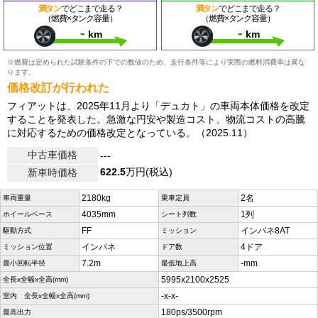
満タン
でどこまで走る？
満タン
でどこまで走る？
（燃費×タンク容量）
（燃費×タンク容量）
-
-
km
km
※燃費は定められた試験条件の下での数値のため、走行条件等により実際の燃料消費率は異な
ります。
価格改訂が行われた
フィアットは、2025年11月より「デュカト」の車両本体価格を改定
することを発表した。急激な円安や製造コスト、物流コストの高騰
に対応するための価格改定となっている。（2025.11）
中古車価格
---
622.5
万円(税込)
新車時価格
2180kg
2名
車両重量
乗車定員
4035mm
1列
ホイールベース
シート列数
FF
インパネ8AT
駆動方式
ミッション
インパネ
4ドア
ミッション位置
ドア数
7.2m
-mm
最小回転半径
最低地上高
5995x2100x2525
全長x全幅x全高(mm)
-x-x-
室内 全長x全幅x全高(mm)
180ps/3500rpm
最高出力