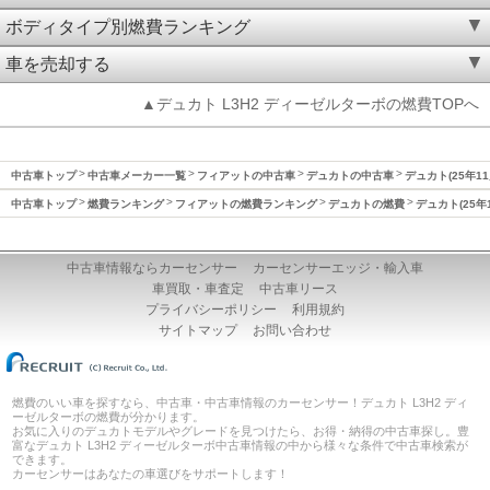
ボディタイプ別燃費ランキング
車を売却する
▲デュカト L3H2 ディーゼルターボの燃費TOPへ
中古車トップ
中古車メーカー一覧
フィアットの中古車
デュカトの中古車
デュカト(25年1
中古車トップ
燃費ランキング
フィアットの燃費ランキング
デュカトの燃費
デュカト(25
中古車情報ならカーセンサー
カーセンサーエッジ・輸入車
車買取・車査定
中古車リース
プライバシーポリシー
利用規約
サイトマップ
お問い合わせ
燃費のいい車を探すなら、中古車・中古車情報のカーセンサー！デュカト L3H2 ディ
ーゼルターボの燃費が分かります。
お気に入りのデュカトモデルやグレードを見つけたら、お得・納得の中古車探し。豊
富なデュカト L3H2 ディーゼルターボ中古車情報の中から様々な条件で中古車検索が
できます。
カーセンサーはあなたの車選びをサポートします！