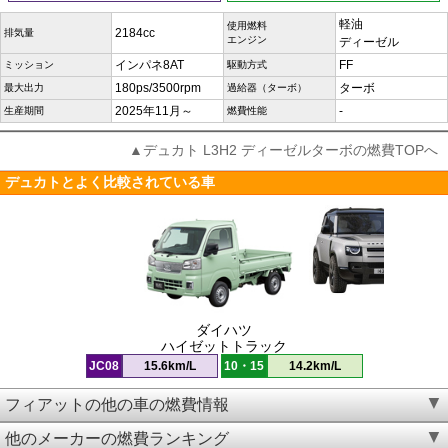
軽油
使用燃料
2184cc
排気量
エンジン
ディーゼル
インパネ8AT
FF
ミッション
駆動方式
180ps/3500rpm
ターボ
最大出力
過給器（ターボ）
2025年11月～
-
生産期間
燃費性能
▲デュカト L3H2 ディーゼルターボの燃費TOPへ
デュカトとよく比較されている車
ダイハツ
ハイゼットトラック
JC08
15.6km/L
10・15
14.2km/L
フィアットの他の車の燃費情報
他のメーカーの燃費ランキング