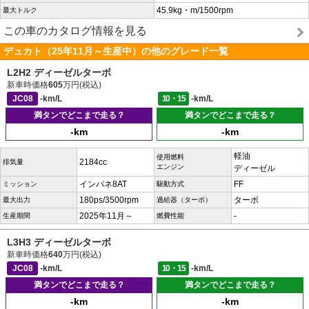
45.9kg・m/1500rpm
最大トルク
この車のカタログ情報を見る
デュカト（25年11月～生産中）の他のグレード一覧
L2H2 ディーゼルターボ
新車時価格
605
万円(税込)
JC08
-km/L
10・15
-km/L
満タンでどこまで走る？
満タンでどこまで走る？
-km
-km
軽油
使用燃料
2184cc
排気量
エンジン
ディーゼル
インパネ8AT
FF
ミッション
駆動方式
180ps/3500rpm
ターボ
最大出力
過給器（ターボ）
2025年11月～
-
生産期間
燃費性能
L3H3 ディーゼルターボ
新車時価格
640
万円(税込)
JC08
-km/L
10・15
-km/L
満タンでどこまで走る？
満タンでどこまで走る？
-km
-km