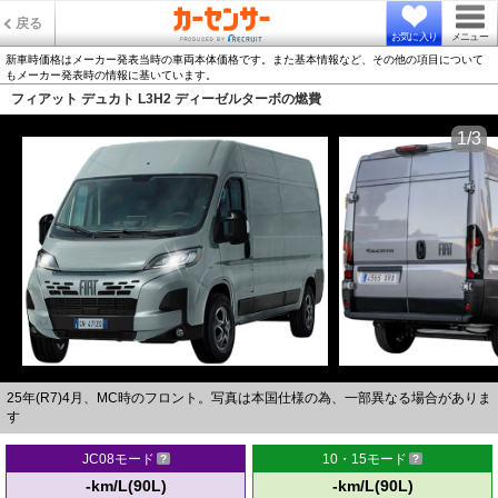
戻る
お気に入り
メニュー
新車時価格はメーカー発表当時の車両本体価格です。また基本情報など、その他の項目について
もメーカー発表時の情報に基いています。
フィアット デュカト L3H2 ディーゼルターボの燃費
1/3
25年(R7)4月、MC時のフロント。写真は本国仕様の為、一部異なる場合がありま
す
JC08モード
10・15モード
-km/L(90L)
-km/L(90L)