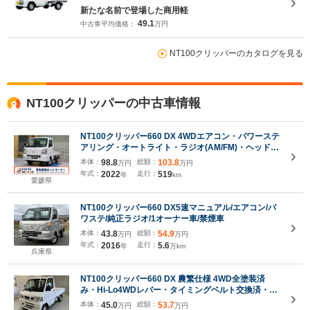
新たな名前で登場した商用軽
49.1
中古車平均価格：
万円
NT100クリッパーのカタログを見る
NT100クリッパーの中古車情報
NT100クリッパー660 DX 4WDエアコン・パワーステ
アリング・オートライト・ラジオ(AM/FM)・ヘッドラ
イトレベライザー・保証書
本体：
98.8
総額：
103.8
万円
万円
年式：
2022
走行：
519
年
km
愛媛県
NT100クリッパー660 DX5速マニュアル/エアコン/パ
ワステ/純正ラジオ/1オーナー車/禁煙車
本体：
43.8
総額：
54.9
万円
万円
年式：
2016
走行：
5.6
年
万km
兵庫県
NT100クリッパー660 DX 農繁仕様 4WD全塗装済
み・Hi-Lo4WDレバー・タイミングベルト交換済・三
方開
本体：
45.0
総額：
53.7
万円
万円