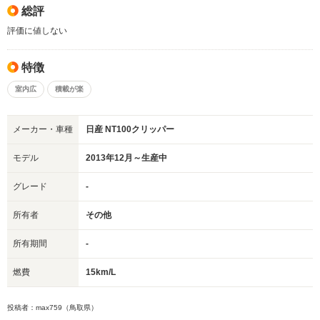
総評
評価に値しない
特徴
室内広
積載が楽
メーカー・車種
日産 NT100クリッパー
モデル
2013年12月～生産中
グレード
-
所有者
その他
所有期間
-
燃費
15km/L
投稿者：max759（鳥取県）