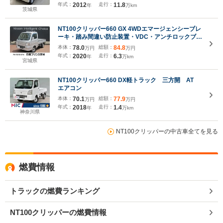
年式：
2012
走行：
11.8
年
万km
茨城県
NT100クリッパー660 GX 4WDエマージェンシーブレ
ーキ・踏み間違い防止装置・VDC・アンチロックブレ
ーキ
本体：
78.0
総額：
84.8
万円
万円
年式：
2020
走行：
6.3
年
万km
宮城県
NT100クリッパー660 DX軽トラック 三方開 AT
エアコン
本体：
70.1
総額：
77.9
万円
万円
年式：
2018
走行：
1.4
年
万km
神奈川県
NT100クリッパーの中古車全てを見る
燃費情報
トラックの燃費ランキング
NT100クリッパーの燃費情報