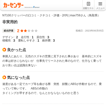
比較リスト
メニュー
NT100クリッパーの口コミ・クチコミ・評価・評判 | max759さん（鳥取県）
非実用的
2
総合評価
投稿日：
2023
年
06
月
05
日
2
1
3
デザイン :
走行性 :
居住性 :
3
1
3
積載性 :
運転しやすさ :
維持費 :
良かった点
車購入にあたり、元売のスズキの営業に見下された事があり 基本的にスズキ
の車は好きになれないが 仕事先でリースされた車のなので、仕方なく乗って
おり良い点は認識出来ない
気になった点
速度がある一定でカーブ等を曲がる際 突然 頻繁にABSが作動するので、乗
っていて怖いです。 ABSの作動の
タイミングが早すぎるので、なんとかならないものかと思う