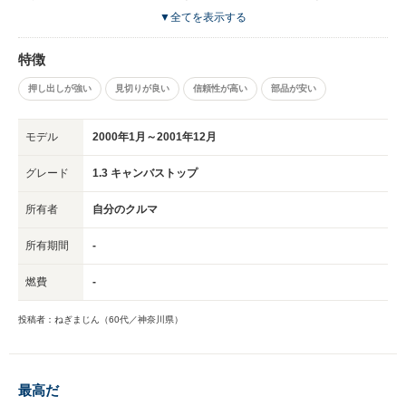
を実現しています。
▼全てを表示する
特徴
押し出しが強い
見切りが良い
信頼性が高い
部品が安い
モデル
2000年1月～2001年12月
グレード
1.3 キャンバストップ
所有者
自分のクルマ
所有期間
-
燃費
-
投稿者：ねぎまじん（60代／神奈川県）
最高だ