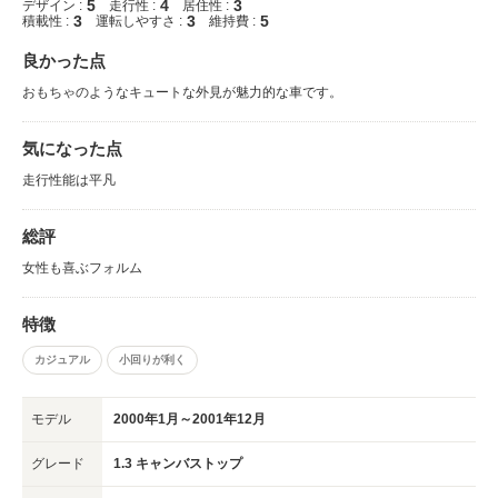
5
4
3
デザイン :
走行性 :
居住性 :
3
3
5
積載性 :
運転しやすさ :
維持費 :
良かった点
おもちゃのようなキュートな外見が魅力的な車です。
気になった点
走行性能は平凡
総評
女性も喜ぶフォルム
特徴
カジュアル
小回りが利く
モデル
2000年1月～2001年12月
グレード
1.3 キャンバストップ