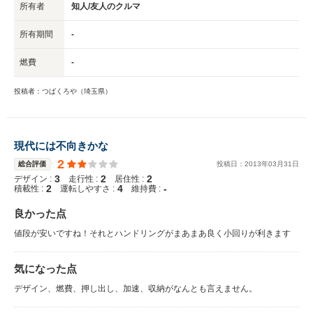
所有者
知人/友人のクルマ
所有期間
-
燃費
-
投稿者：つばくろや（埼玉県）
現代には不向きかな
2
総合評価
投稿日：
2013
年
03
月
31
日
3
2
2
デザイン :
走行性 :
居住性 :
2
4
-
積載性 :
運転しやすさ :
維持費 :
良かった点
値段が安いですね！それとハンドリングがまあまあ良く小回りが利きます
気になった点
デザイン、燃費、押し出し、加速、収納がなんとも言えません。