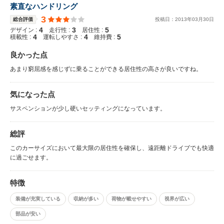
素直なハンドリング
3
総合評価
投稿日：
2013
年
03
月
30
日
4
3
5
デザイン :
走行性 :
居住性 :
4
4
5
積載性 :
運転しやすさ :
維持費 :
良かった点
あまり窮屈感を感じずに乗ることができる居住性の高さが良いですね。
気になった点
サスペンションが少し硬いセッティングになっています。
総評
このカーサイズにおいて最大限の居住性を確保し、遠距離ドライブでも快適
に過ごせます。
特徴
装備が充実している
収納が多い
荷物が載せやすい
視界が広い
部品が安い