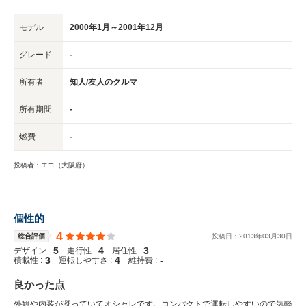
モデル
2000年1月～2001年12月
グレード
-
所有者
知人/友人のクルマ
所有期間
-
燃費
-
投稿者：エコ（大阪府）
個性的
4
総合評価
投稿日：
2013
年
03
月
30
日
5
4
3
デザイン :
走行性 :
居住性 :
3
4
-
積載性 :
運転しやすさ :
維持費 :
良かった点
外観や内装が凝っていてオシャレです。コンパクトで運転しやすいので気軽