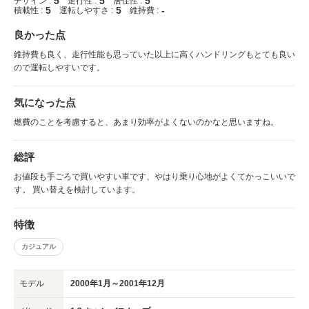
5
5
5
デザイン :
走行性 :
居住性 :
5
5
-
積載性 :
運転しやすさ :
維持費 :
良かった点
維持費も良く、走行性能も思っていた以上に高くハンドリングもとても良い
ので運転しやすいです。
気になった点
燃費のことを考慮すると、あまり効率がよくないのかなと思いますね。
総評
お値段も手ごろで買いやすい車です、やはり乗り心地がよくてかっこいいで
す。 買い替えを検討しています。
特徴
カジュアル
モデル
2000年1月～2001年12月