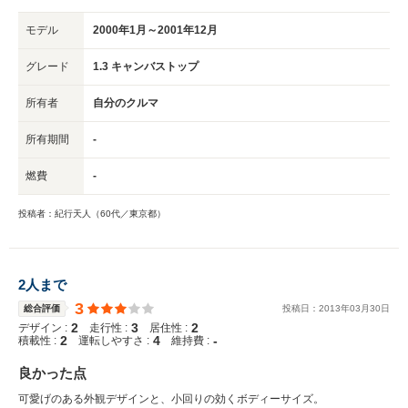
モデル
2000年1月～2001年12月
グレード
1.3 キャンバストップ
所有者
自分のクルマ
所有期間
-
燃費
-
投稿者：紀行天人（60代／東京都）
2人まで
3
総合評価
投稿日：
2013
年
03
月
30
日
2
3
2
デザイン :
走行性 :
居住性 :
2
4
-
積載性 :
運転しやすさ :
維持費 :
良かった点
可愛げのある外観デザインと、小回りの効くボディーサイズ。