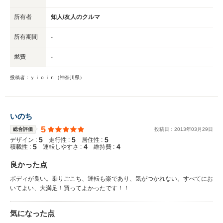
所有者
知人/友人のクルマ
所有期間
-
燃費
-
投稿者：ｙｉｏｉｎ（神奈川県）
いのち
5
総合評価
投稿日：
2013
年
03
月
29
日
5
5
5
デザイン :
走行性 :
居住性 :
5
4
4
積載性 :
運転しやすさ :
維持費 :
良かった点
ボディが良い。乗りごこち、運転も楽であり、気がつかれない。すべてにお
いてよい、大満足！買ってよかったです！！
気になった点