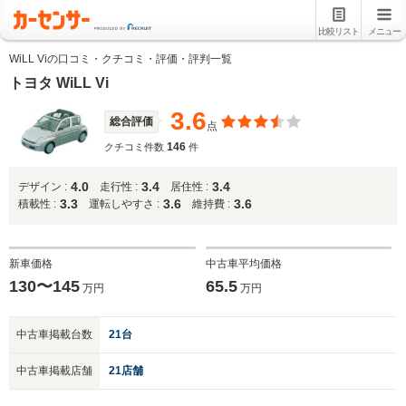
比較リスト
メニュー
WiLL Viの口コミ・クチコミ・評価・評判一覧
トヨタ WiLL Vi
3.6
総合評価
点
146
クチコミ件数
件
4.0
3.4
3.4
デザイン :
走行性 :
居住性 :
3.3
3.6
3.6
積載性 :
運転しやすさ :
維持費 :
新車価格
中古車平均価格
130〜145
65.5
万円
万円
中古車掲載台数
21台
中古車掲載店舗
21店舗