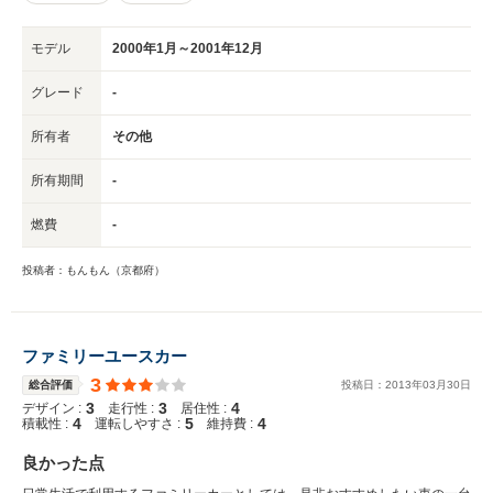
モデル
2000年1月～2001年12月
グレード
-
所有者
その他
所有期間
-
燃費
-
投稿者：もんもん（京都府）
ファミリーユースカー
3
総合評価
投稿日：
2013
年
03
月
30
日
3
3
4
デザイン :
走行性 :
居住性 :
4
5
4
積載性 :
運転しやすさ :
維持費 :
良かった点