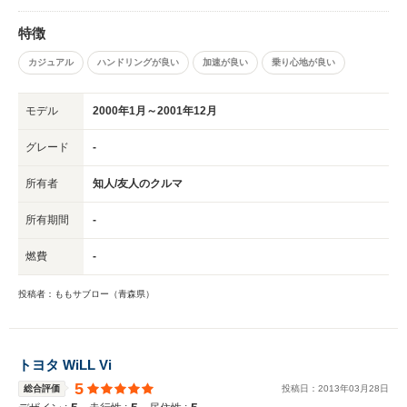
特徴
カジュアル
ハンドリングが良い
加速が良い
乗り心地が良い
モデル
2000年1月～2001年12月
グレード
-
所有者
知人/友人のクルマ
所有期間
-
燃費
-
投稿者：ももサブロー（青森県）
トヨタ WiLL Vi
5
総合評価
投稿日：
2013
年
03
月
28
日