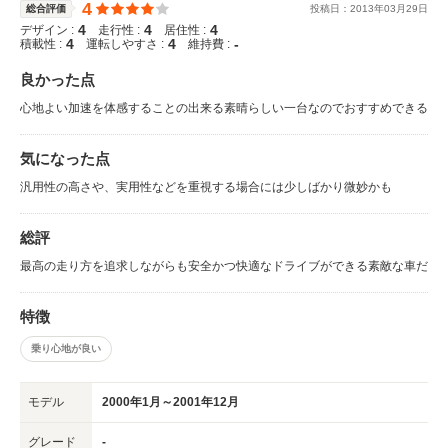
4
総合評価
投稿日：
2013
年
03
月
29
日
4
4
4
デザイン :
走行性 :
居住性 :
4
4
-
積載性 :
運転しやすさ :
維持費 :
良かった点
心地よい加速を体感することの出来る素晴らしい一台なのでおすすめできる
気になった点
汎用性の高さや、実用性などを重視する場合には少しばかり微妙かも
総評
最高の走り方を追求しながらも安全かつ快適なドライブができる素敵な車だ
特徴
乗り心地が良い
モデル
2000年1月～2001年12月
グレード
-