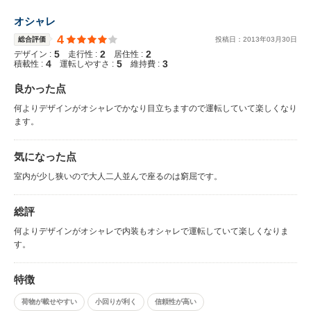
オシャレ
4
総合評価
投稿日：
2013
年
03
月
30
日
5
2
2
デザイン :
走行性 :
居住性 :
4
5
3
積載性 :
運転しやすさ :
維持費 :
良かった点
何よりデザインがオシャレでかなり目立ちますので運転していて楽しくなり
ます。
気になった点
室内が少し狭いので大人二人並んで座るのは窮屈です。
総評
何よりデザインがオシャレで内装もオシャレで運転していて楽しくなりま
す。
特徴
荷物が載せやすい
小回りが利く
信頼性が高い