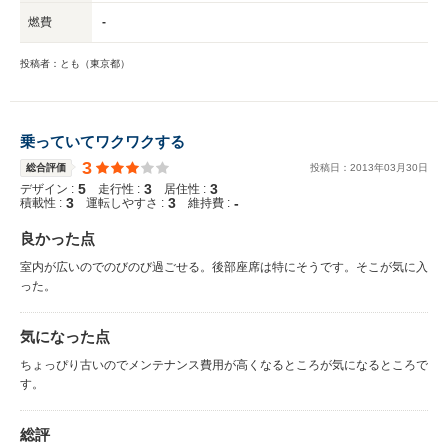
燃費
-
投稿者：とも（東京都）
乗っていてワクワクする
3
総合評価
投稿日：
2013
年
03
月
30
日
5
3
3
デザイン :
走行性 :
居住性 :
3
3
-
積載性 :
運転しやすさ :
維持費 :
良かった点
室内が広いのでのびのび過ごせる。後部座席は特にそうです。そこが気に入
った。
気になった点
ちょっぴり古いのでメンテナンス費用が高くなるところが気になるところで
す。
総評