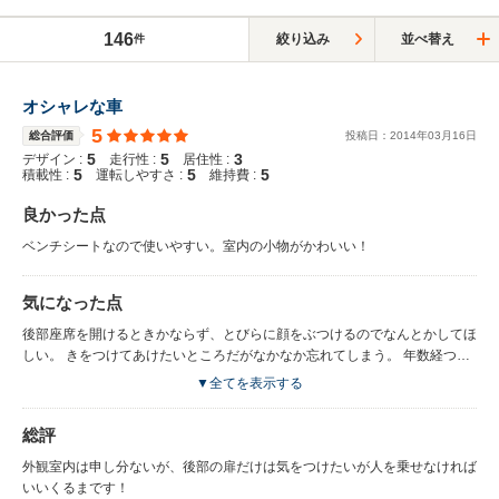
146
絞り込み
並べ替え
件
オシャレな車
5
総合評価
投稿日：
2014
年
03
月
16
日
5
5
3
デザイン :
走行性 :
居住性 :
5
5
5
積載性 :
運転しやすさ :
維持費 :
良かった点
ベンチシートなので使いやすい。室内の小物がかわいい！
気になった点
後部座席を開けるときかならず、とびらに顔をぶつけるのでなんとかしてほ
しい。 きをつけてあけたいところだがなかなか忘れてしまう。 年数経つと
天井がはげてきているのでこうゆうものなんですか？
▼全てを表示する
総評
外観室内は申し分ないが、後部の扉だけは気をつけたいが人を乗せなければ
いいくるまです！