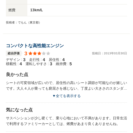
燃費
13km/L
投稿者：でもん（東京都）
コンパクトな高性能エンジン
3
総合評価
投稿日：
2013
年
03
月
30
日
3
4
4
デザイン :
走行性 :
居住性 :
4
3
5
積載性 :
運転しやすさ :
維持費 :
良かった点
シートの可変領域が広いので、居住性の高いシート調節が可能なのが嬉しい
です。大人４人が乗っても窮屈さを感じない、丁度よい大きさのスタンダー
ドカーです。
▼全てを表示する
気になった点
サスペンションが少し硬くて、乗り心地において不満があります。日常生活
で利用するファミリーカーとしては、燃費があまり良くありませんね。