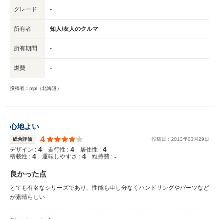
グレード
-
所有者
知人/友人のクルマ
所有期間
-
燃費
-
投稿者：mpl（北海道）
心地よい
4
総合評価
投稿日：
2013
年
03
月
29
日
4
4
4
デザイン :
走行性 :
居住性 :
4
4
-
積載性 :
運転しやすさ :
維持費 :
良かった点
とても有名なシリーズであり、性能も申し分なくハンドリングやパーツなど
が素晴らしい