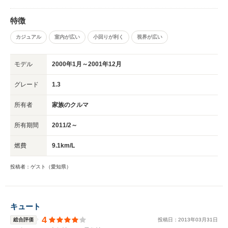
特徴
カジュアル
室内が広い
小回りが利く
視界が広い
モデル
2000年1月～2001年12月
グレード
1.3
所有者
家族のクルマ
所有期間
2011/2～
燃費
9.1km/L
投稿者：ゲスト（愛知県）
キュート
4
総合評価
投稿日：
2013
年
03
月
31
日