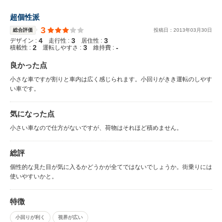
超個性派
3
総合評価
投稿日：
2013
年
03
月
30
日
4
3
3
デザイン :
走行性 :
居住性 :
2
3
-
積載性 :
運転しやすさ :
維持費 :
良かった点
小さな車ですが割りと車内は広く感じられます。小回りがきき運転のしやす
い車です。
気になった点
小さい車なので仕方がないですが、荷物はそれほど積めません。
総評
個性的な見た目が気に入るかどうかが全てではないでしょうか。街乗りには
使いやすいかと。
特徴
小回りが利く
視界が広い