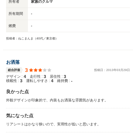
所有者
家族のクルマ
所有期間
-
燃費
-
投稿者：ねこまんま（40代／東京都）
お洒落
3
総合評価
投稿日：
2013
年
03
月
29
日
4
3
3
デザイン :
走行性 :
居住性 :
3
4
-
積載性 :
運転しやすさ :
維持費 :
良かった点
外観デザインが印象的で、内装もお洒落な雰囲気があります。
気になった点
リアシートはかなり狭いので、実用性が低いと思います。