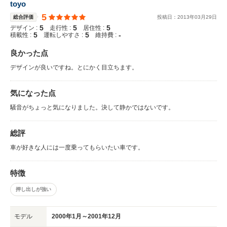
toyo
5
総合評価
投稿日：
2013
年
03
月
29
日
5
5
5
デザイン :
走行性 :
居住性 :
5
5
-
積載性 :
運転しやすさ :
維持費 :
良かった点
デザインが良いですね。とにかく目立ちます。
気になった点
騒音がちょっと気になりました。決して静かではないです。
総評
車が好きな人には一度乗ってもらいたい車です。
特徴
押し出しが強い
モデル
2000年1月～2001年12月