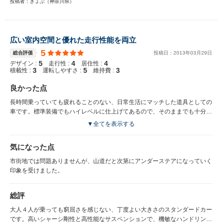
投稿者：きょぷ（神奈川県）
広い室内空間と優れた走行性能を両立
5
総合評価
投稿日：
2013
年
03
月
29
日
5
4
4
デザイン :
走行性 :
居住性 :
3
5
3
積載性 :
運転しやすさ :
維持費 :
良かった点
長時間乗っていても疲れることのない、日常生活にマッチした道具としての
車です。標準装備でもハイレベルに仕上げてあるので、そのままでも十分な
性能を楽しめる車です。
▼全てを表示する
気になった点
市街地では問題ありませんが、山道だと次第にアンダーステアになっていく
印象を受けました。
総評
大人４人が乗っても窮屈さを感じない、丁度よい大きさのスタンダードカー
です。高いシャーシ剛性と高性能なサスペンションで、機敏なハンドリング