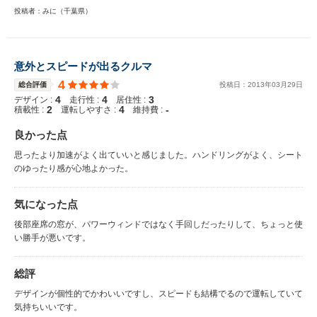
投稿者：みに（千葉県）
意外とスピードが出るクルマ
4
総合評価
投稿日：
2013
年
03
月
29
日
4
4
3
デザイン :
走行性 :
居住性 :
2
4
-
積載性 :
運転しやすさ :
維持費 :
良かった点
思ったより加速がよく出ていいと感じました。ハンドリングがよく、シート
のゆったり感が心地よかった。
気になった点
後部座席の窓が、パワーウィンドではなく手回しだったりして、ちょっと使
い勝手が悪いです。
総評
デザインが個性的でかわいいですし、スピードも結構でるので運転していて
気持ちいいです。