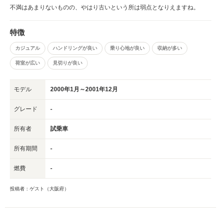
不満はあまりないものの、やはり古いという所は弱点となりえますね。
特徴
カジュアル
ハンドリングが良い
乗り心地が良い
収納が多い
荷室が広い
見切りが良い
モデル
2000年1月～2001年12月
グレード
-
所有者
試乗車
所有期間
-
燃費
-
投稿者：ゲスト（大阪府）