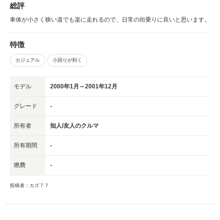
総評
車体が小さく狭い道でも楽に走れるので、日常の街乗りに良いと思います。
特徴
カジュアル
小回りが利く
モデル
2000年1月～2001年12月
グレード
-
所有者
知人/友人のクルマ
所有期間
-
燃費
-
投稿者：カズ７７